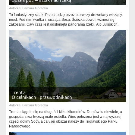
Soška pot – szlak nad rzeką
Autorka:
Barbara Górecka
To fantastyczny szlak. Przechodzę przez pierwszy drewniany wiszący
most. Pod nim wartka i hucząca Soča. Ścieżka powoli wznosi się
zakosami. Cały czas jest odsłonięta panorama rzeki i Alp Julijskich.
Trenta
O celnikach i przewodnikach
Autorka:
Barbara Górecka
Trenta ciągnie się na długości kilku kilometrów. Domów tu niewiele, a
gospodarstwa tworzą małe osiedla. Wieś położona jest w najwyższej
części doliny Sočy, a cały jej obszar należy do Triglavskiego Parku
Narodowego.