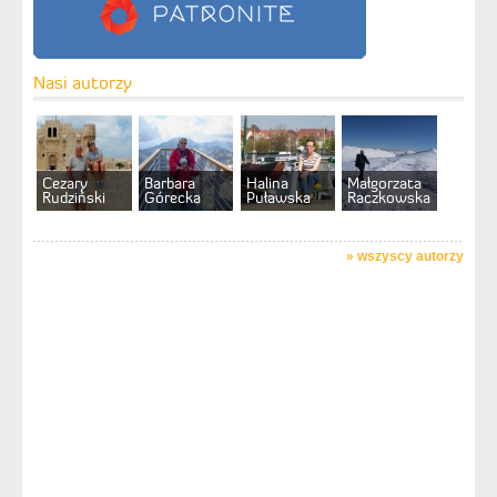
Nasi autorzy
Cezary
Barbara
Halina
Małgorzata
Rudziński
Górecka
Puławska
Raczkowska
»
wszyscy autorzy