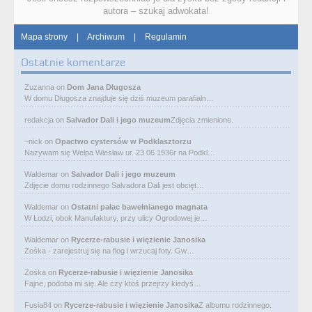
autora – szukaj adwokata!
Mapa strony
|
Archiwum
|
Regulamin
Ostatnie komentarze
Zuzanna
on
Dom Jana Długosza
W domu Długosza znajduje się dziś muzeum parafialn…
redakcja
on
Salvador Dali i jego muzeum
Zdjęcia zmienione.
~nick
on
Opactwo cystersów w Podklasztorzu
Nazywam się Wełpa Wiesław ur. 23 06 1936r na Podkl…
Waldemar
on
Salvador Dali i jego muzeum
Zdjęcie domu rodzinnego Salvadora Dali jest obcięt…
Waldemar
on
Ostatni pałac bawełnianego magnata
W Łodzi, obok Manufaktury, przy ulicy Ogrodowej je…
Waldemar
on
Rycerze-rabusie i więzienie Janosika
Zośka - zarejestruj się na flog i wrzucaj foty. Gw…
Zośka
on
Rycerze-rabusie i więzienie Janosika
Fajne, podoba mi się. Ale czy ktoś przejrzy kiedyś…
Fusia84
on
Rycerze-rabusie i więzienie Janosika
Z albumu rodzinnego.