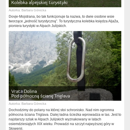
Kolebka alpejskiej turystyki
Autorka:
Barbara Górecka
Dovje-Mojstrana, bo tak funkcjonuje ta nazwa, to dwie osobne wsie
tworzące „jedność turystyczną”. To turystyczna kolebka księdza Aljaža,
pioniera turystyki w Alpach Julijskich.
Vrata Dolina
Pod północną ścianę Triglava
Autorka:
Barbara Górecka
Dochodzimy do polany na której stoi schronisko. Nad nim ogromna
północna ściana Triglava. Dalej ładna ścieżka wprowadza w las. Jest to
najstarszy szlak w Alpach Julijskich wyznakowany w latach
osiemdziesiątych XIX wieku. Prowadzi na szczyt najwyższej góry w
Słowenii.