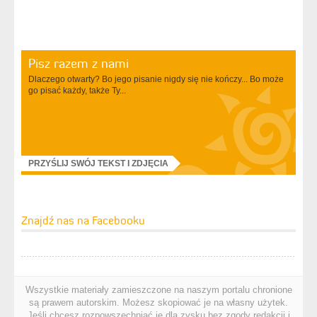
Pisz razem z nami
Dlaczego otwarty? Bo jego pisanie nigdy się nie kończy... Bo może
go pisać każdy, także Ty...
PRZYŚLIJ SWÓJ TEKST I ZDJĘCIA
Znajdź nas na Facebooku
Wszystkie materiały zamieszczone na naszym portalu chronione
są prawem autorskim. Możesz skopiować je na własny użytek.
Jeśli chcesz rozpowszechniać je dla zysku bez zgody redakcji i