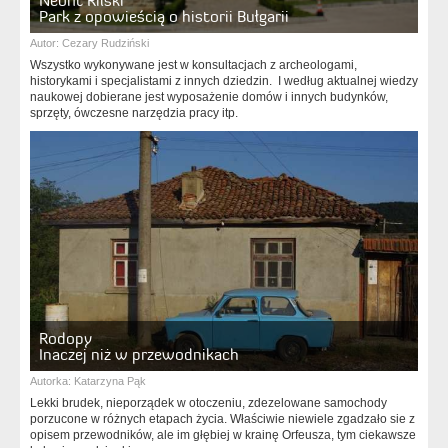
Neofit Rilski
Park z opowieścią o historii Bułgarii
Autor:
Cezary Rudziński
Wszystko wykonywane jest w konsultacjach z archeologami,
historykami i specjalistami z innych dziedzin. I według aktualnej wiedzy
naukowej dobierane jest wyposażenie domów i innych budynków,
sprzęty, ówczesne narzędzia pracy itp.
Rodopy
Inaczej niż w przewodnikach
Autorka:
Katarzyna Pąk
Lekki brudek, nieporządek w otoczeniu, zdezelowane samochody
porzucone w różnych etapach życia. Właściwie niewiele zgadzało sie z
opisem przewodników, ale im głębiej w krainę Orfeusza, tym ciekawsze