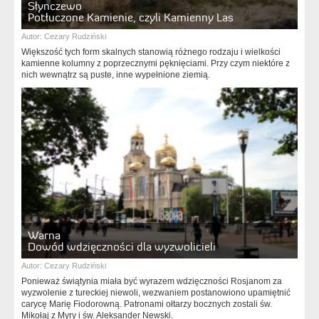
Słynczewo
Potłuczone Kamienie, czyli Kamienny Las
Autor:
Cezary Rudziński
Większość tych form skalnych stanowią różnego rodzaju i wielkości
kamienne kolumny z poprzecznymi pęknięciami. Przy czym niektóre z
nich wewnątrz są puste, inne wypełnione ziemią.
Warna
Dowód wdzięczności dla wyzwolicieli
Autor:
Cezary Rudziński
Ponieważ świątynia miała być wyrazem wdzięczności Rosjanom za
wyzwolenie z tureckiej niewoli, wezwaniem postanowiono upamiętnić
carycę Marię Fiodorowną. Patronami ołtarzy bocznych zostali św.
Mikołaj z Myry i św. Aleksander Newski.