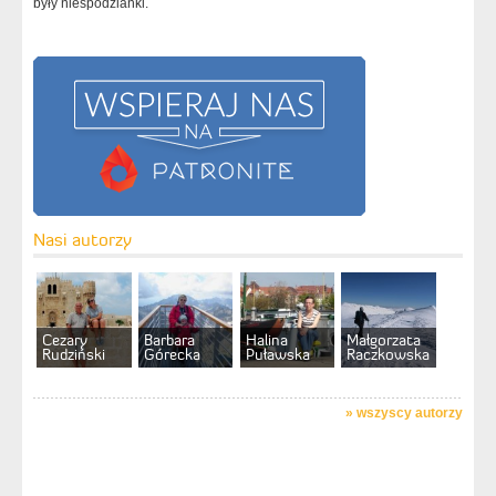
były niespodzianki.
Nasi autorzy
Cezary
Barbara
Halina
Małgorzata
Rudziński
Górecka
Puławska
Raczkowska
»
wszyscy autorzy