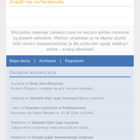
Znajdź nas na Facebooku
Wszystkie materiały zamieszczone na naszym portalu chronione
są prawem autorskim. Możesz skopiować je na własny użytek.
Jeśli chcesz rozpowszechniać je dla zysku bez zgody redakcji i
autora – szukaj adwokata!
Mapa strony
|
Archiwum
|
Regulamin
Ostatnie komentarze
Zuzanna
on
Dom Jana Długosza
W domu Długosza znajduje się dziś muzeum parafialn…
redakcja
on
Salvador Dali i jego muzeum
Zdjęcia zmienione.
~nick
on
Opactwo cystersów w Podklasztorzu
Nazywam się Wełpa Wiesław ur. 23 06 1936r na Podkl…
Waldemar
on
Salvador Dali i jego muzeum
Zdjęcie domu rodzinnego Salvadora Dali jest obcięt…
Waldemar
on
Ostatni pałac bawełnianego magnata