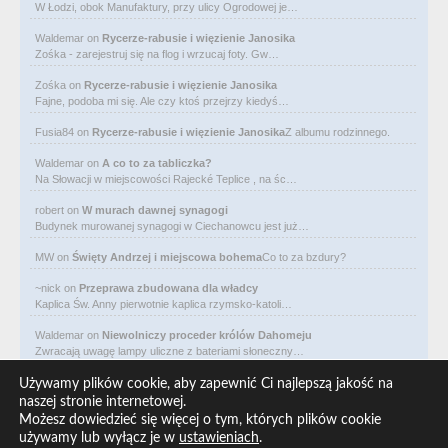
W Łodzi, obok Manufaktury, przy ulicy Ogrodowej je…
Waldemar
on
Rycerze-rabusie i więzienie Janosika
Zośka - zarejestruj się na flog i wrzucaj foty. Gw…
Zośka
on
Rycerze-rabusie i więzienie Janosika
Fajne, podoba mi się. Ale czy ktoś przejrzy kiedyś…
Fusia84
on
Rycerze-rabusie i więzienie Janosika
Z albumu rodzinnego.
Waldemar
on
A co to za tabliczka?
Na Słowacji w miejscowości Rajecké Teplice , na śc…
robert
on
W murach dawnej synagogi
Budynek murowanej synagogi w Ciechanowcu jest już…
MW
on
Święty Andrzej i miejscowa bohema
Co to za bzdury?
~nick
on
Przeprawa zbudowana dla władcy
Kaplica Św. Anny pierwotnie kaplica rzymsko-katoli…
Waldemar
on
Niewolniczy proceder królów Dahomeju
Zwracają uwagę lampy uliczne z bateriami słoneczny…
Waldemar
on
Adam Asnyk. Poeta z mojego miasta
Używamy plików cookie, aby zapewnić Ci najlepszą jakość na
CIEKAWOSTKA że pod banderą Malty pływa statek m/v…
naszej stronie internetowej.
Możesz dowiedzieć się więcej o tym, których plików cookie
Waldemar
on
Historia na Wawelskim Wzgórzu
używamy lub wyłącz je w
ustawieniach
.
Michał Bogoria Skotnicki (1775–1808). Portret Mich…