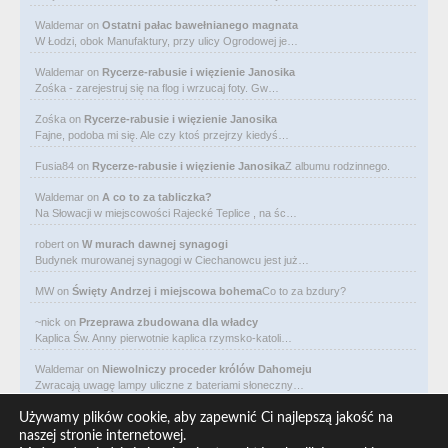
Waldemar
on
Ostatni pałac bawełnianego magnata
W Łodzi, obok Manufaktury, przy ulicy Ogrodowej je…
Waldemar
on
Rycerze-rabusie i więzienie Janosika
Zośka - zarejestruj się na flog i wrzucaj foty. Gw…
Zośka
on
Rycerze-rabusie i więzienie Janosika
Fajne, podoba mi się. Ale czy ktoś przejrzy kiedyś…
Fusia84
on
Rycerze-rabusie i więzienie Janosika
Z albumu rodzinnego.
Waldemar
on
A co to za tabliczka?
Na Słowacji w miejscowości Rajecké Teplice , na śc…
robert
on
W murach dawnej synagogi
Budynek murowanej synagogi w Ciechanowcu jest już…
MW
on
Święty Andrzej i miejscowa bohema
Co to za bzdury?
~nick
on
Przeprawa zbudowana dla władcy
Kaplica Św. Anny pierwotnie kaplica rzymsko-katoli…
Waldemar
on
Niewolniczy proceder królów Dahomeju
Zwracają uwagę lampy uliczne z bateriami słoneczny…
Waldemar
on
Adam Asnyk. Poeta z mojego miasta
Używamy plików cookie, aby zapewnić Ci najlepszą jakość na
CIEKAWOSTKA że pod banderą Malty pływa statek m/v…
naszej stronie internetowej.