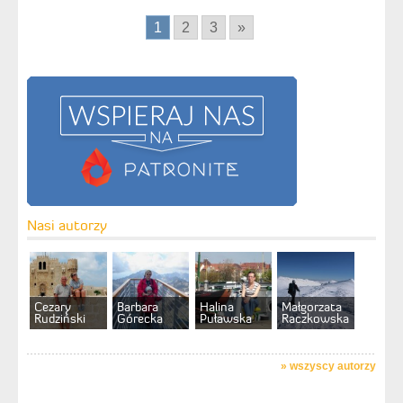
1
2
3
»
Nasi autorzy
Cezary
Barbara
Halina
Małgorzata
Rudziński
Górecka
Puławska
Raczkowska
»
wszyscy autorzy