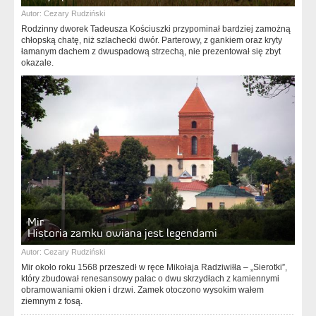
Autor:
Cezary Rudziński
Rodzinny dworek Tadeusza Kościuszki przypominał bardziej zamożną
chłopską chatę, niż szlachecki dwór. Parterowy, z gankiem oraz kryty
łamanym dachem z dwuspadową strzechą, nie prezentował się zbyt
okazale.
Mir
Historia zamku owiana jest legendami
Autor:
Cezary Rudziński
Mir około roku 1568 przeszedł w ręce Mikołaja Radziwiłła – „Sierotki”,
który zbudował renesansowy pałac o dwu skrzydłach z kamiennymi
obramowaniami okien i drzwi. Zamek otoczono wysokim wałem
ziemnym z fosą.