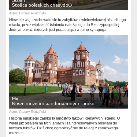
Stolin
Stolica poleskich chasydów
Autor:
Cezary Rudziński
Niewiele więc zachowało się tu zabytków z wielowiekowej historii tego
miasta, przez większość istnienia należącego do Rzeczypospolitej.
Jednym z ważniejszych jest popadająca w ruinę synagoga.
Mir
Nowe muzeum w odnowionym zamku
Autor:
Cezary Rudziński
Historia mirskiego zamku to mnóstwo faktów i ciekawych legend. O
wielu już pisałem na tych łamach i zainteresowanych odsyłam do
tamtych tekstów. Dziś chcę ograniczyć się do relacji z zamkowego
muzeum.