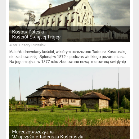
Kosów Poleski
Kościół Świętej Trójcy
Autor:
Cezary Rudziński
Maleńki drewniany kościół, w którym ochrzczono Tadeusz Kościuszkę
nie zachował się. Spłonął w 1872 r. podczas wielkiego pożaru miasta.
Na jego miejscu w 1877 roku zbudowano nową, murowaną świątynię
Mereczowszczyzna
W ojczyźnie Tadeusza Kościuszki