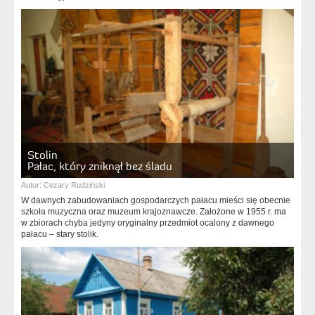
Stolin
Pałac, który zniknął bez śladu
Autor:
Cezary Rudziński
W dawnych zabudowaniach gospodarczych pałacu mieści się obecnie
szkoła muzyczna oraz muzeum krajoznawcze. Założone w 1955 r. ma
w zbiorach chyba jedyny oryginalny przedmiot ocalony z dawnego
pałacu – stary stolik.