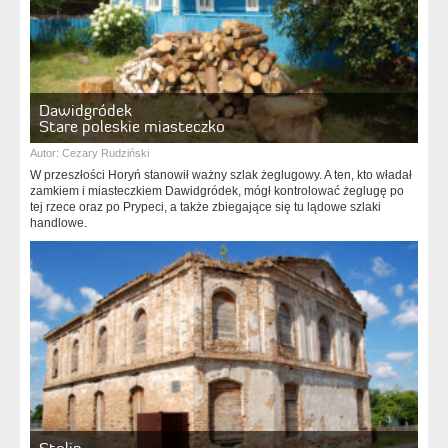
Dawidgródek
Stare poleskie miasteczko
Autor:
Cezary Rudziński
W przeszłości Horyń stanowił ważny szlak żeglugowy. A ten, kto władał
zamkiem i miasteczkiem Dawidgródek, mógł kontrolować żeglugę po
tej rzece oraz po Prypeci, a także zbiegające się tu lądowe szlaki
handlowe.