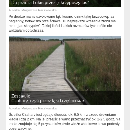
Do jeziora Łukie przez „skrzypowy las”
Autorka:
Małgorzata Raczkowska
Po drodze mamy użytkowane łąki kośne, łoziny, łąkę turzycową, las
bagienny, torfowisko przejściowe. Tu największe wrażenie zrobił ma
mnie „las skrzypów”. Takiej ilości i takich rozmiarów tych roślin nie
widziałam dotychczas.
Zastawie
Czahary, czyli przez łąki trzęślicowe
Autorka:
Małgorzata Raczkowska
Ścieżka Czahary jest pętlą o długości ok. 6,5 km, z czego drewniane
kładki liczą 2 km. Na jej przejście warto przeznaczyć ok. 2-2,5 godz. Na
trasie znajduje się 5 przystanków, dwie wieże widokowe i dwa podesty
obserwacyjne.