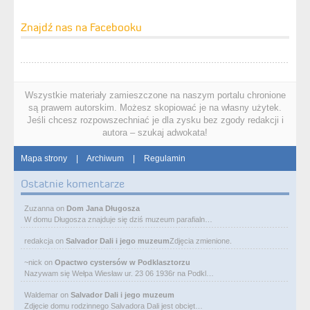
Znajdź nas na Facebooku
Wszystkie materiały zamieszczone na naszym portalu chronione
są prawem autorskim. Możesz skopiować je na własny użytek.
Jeśli chcesz rozpowszechniać je dla zysku bez zgody redakcji i
autora – szukaj adwokata!
Mapa strony
|
Archiwum
|
Regulamin
Ostatnie komentarze
Zuzanna
on
Dom Jana Długosza
W domu Długosza znajduje się dziś muzeum parafialn…
redakcja
on
Salvador Dali i jego muzeum
Zdjęcia zmienione.
~nick
on
Opactwo cystersów w Podklasztorzu
Nazywam się Wełpa Wiesław ur. 23 06 1936r na Podkl…
Waldemar
on
Salvador Dali i jego muzeum
Zdjęcie domu rodzinnego Salvadora Dali jest obcięt…