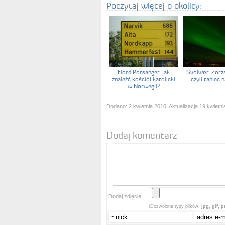
Poczytaj więcej o okolicy:
Fiord Porsanger. Jak
Svolvær. Zorza
znaleźć kościół katolicki
czyli taniec n
w Norwegii?
Dodano: 2 kwietnia 2010; Aktualizacja 19 kwietni
Dodaj komentarz
Dodaj zdjęcie
(Dozwolone typy plików:
jpg, gif, 