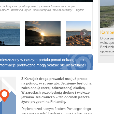
y parking – na cypelku pomiędzy skałą a fiordem, na sporym
 morza. Widok łeb urywa. Ustawiamy się "stołem do wody" – będzie
Kampe
Droga pac
walczące
Bezludzi
opowiada
 zamieszczony w naszym portalu ponad dekadę temu.
informacje praktyczne mogą okazać się nieaktualne!
Z Karasjok droga prowadzi nas już prosto
na północ, w stronę gór. Jedziemy bezludną
zalesioną (a raczej zakrzaczoną) okolicą.
W zaroślach przebłyskują drobne i większe
jeziorka. Malowniczo – ten odcinek jeszcze
żywo przypomina Finlandię.
Dopiero przed samym fiordem Porsanger droga
zaczyna się robić bardziej stroma i pokazują się