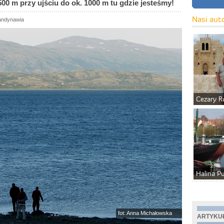
500 m przy ujściu do ok. 1000 m tu gdzie jesteśmy!
Nasi aut
andynawia
Cezary R
Halina P
fot: Anna Michałowska
ARTYKUŁ