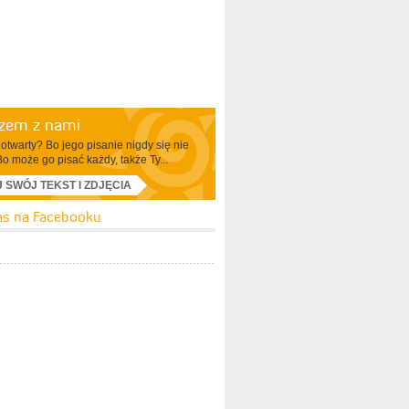
azem z nami
otwarty? Bo jego pisanie nigdy się nie
Bo może go pisać każdy, także Ty...
J SWÓJ TEKST I ZDJĘCIA
as na Facebooku