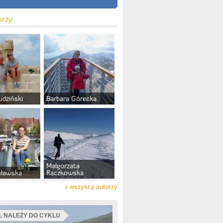
orzy
udziński
Barbara Górecka
Małgorzata
uławska
Raczkowska
»
wszyscy autorzy
 NALEŻY DO CYKLU