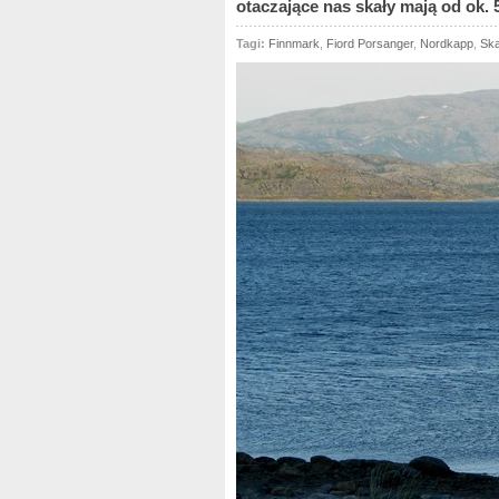
otaczające nas skały mają od ok. 
Tagi:
Finnmark
,
Fiord Porsanger
,
Nordkapp
,
Sk