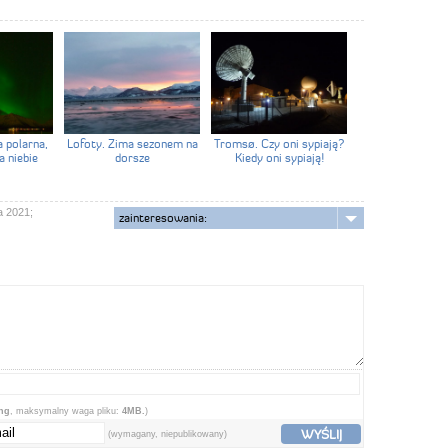
 polarna,
Lofoty. Zima sezonem na
Tromsø. Czy oni sypiają?
a niebie
dorsze
Kiedy oni sypiają!
a 2021;
zainteresowania:
png
, maksymalny waga pliku:
4MB.
)
WYŚLIJ
(wymagany, niepublikowany)