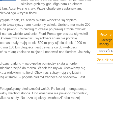
skaliste grzbiety gór. Miga nam za oknem
3 km. Autentyczne ciary. Przez chwilę się zastanawiam,
pierwszego w życiu fiordu.
ląda to tak, że ściany skalne widoczne są dopiero
stronie towarzyszy nam kamienny uskok. Urwisko ma może 200
 na pewno. Po niedługim czasie po prawej stronie również
Pisz r
bi na nas wielkie wrażenie. Fiord Porsanger otwiera się wokół
 kilometrów szerokości, wysokości ścian nie potrafię
Dlaczego 
e nas skały mają od ok. 500 m przy ujściu do ok. 1000 m
kończy... 
ord ma 130 km długości i jest czwarty co do wielkości
PRZYŚLI
ieś w miarę zaciszne miejsce i nocować nad fiordem. Jakżeby
Znajdź n
drożny parking – na cypelku pomiędzy skałą a fiordem,
ieniach zejść do morza. Widok łeb urywa. Ustawiamy się
ka z widokiem na fiord. Obok nas zatrzymują się Litwini
zą w środku – pogoda niezbyt zachęca do spacerów. Jest
Fotografujemy okoliczności wokół. Po kolacji – druga sesja,
alny wschód słońca. Ono właściwie nie powinno zachodzić,
ylko za skały. No i zza tej skały „wschodzi” albo raczej