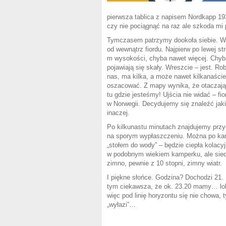
pierwsza tablica z napisem Nordkapp 19
czy nie pociągnąć na raz ale szkoda mi 
Tymczasem patrzymy dookoła siebie. Wyg
od wewnątrz fiordu. Najpierw po lewej 
m wysokości, chyba nawet więcej. Chyba
pojawiają się skały. Wreszcie – jest. Ro
nas, ma kilka, a może nawet kilkanaście
oszacować. Z mapy wynika, że otaczając
tu gdzie jesteśmy! Ujścia nie widać – fi
w Norwegii. Decydujemy się znaleźć jak
inaczej.
Po kilkunastu minutach znajdujemy przy
na sporym wypłaszczeniu. Można po kam
„stołem do wody” – będzie ciepła kolacyj
w podobnym wiekiem kamperku, ale sied
zimno, pewnie z 10 stopni, zimny wiatr.
I piękne słońce. Godzina? Dochodzi 21. 
tym ciekawsza, że ok. 23.20 mamy… lok
więc pod linię horyzontu się nie chowa, t
„wyłazi”…