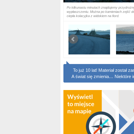
Po kilkunastu minutach znajdujemy przydrożn
wypłaszczeniu. Można po kamieniach zejść do
ciepła kolacyjka z widokiem na fiord.
To już 10 lat! Materiał został
A świat się zmienia… Niektóre 