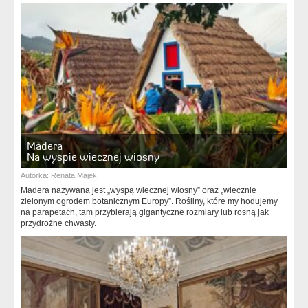
Madera
Na wyspie wiecznej wiosny
Autorka:
Renata Majek
Madera nazywana jest „wyspą wiecznej wiosny” oraz „wiecznie
zielonym ogrodem botanicznym Europy”. Rośliny, które my hodujemy
na parapetach, tam przybierają gigantyczne rozmiary lub rosną jak
przydrożne chwasty.