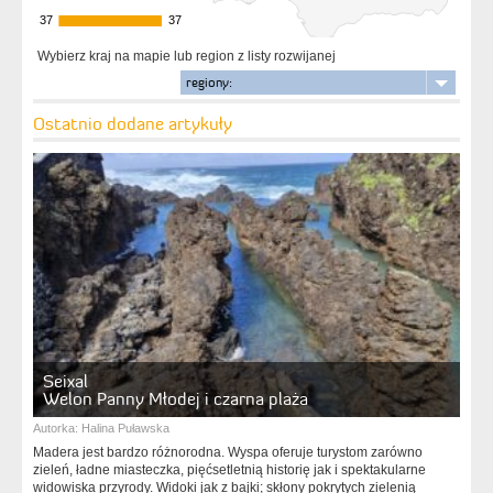
37
37
37
37
Wybierz kraj na mapie lub region z listy rozwijanej
regiony:
Ostatnio dodane artykuły
Seixal
Welon Panny Młodej i czarna plaża
Autorka:
Halina Puławska
Madera jest bardzo różnorodna. Wyspa oferuje turystom zarówno
zieleń, ładne miasteczka, pięćsetletnią historię jak i spektakularne
widowiska przyrody. Widoki jak z bajki; skłony pokrytych zielenią