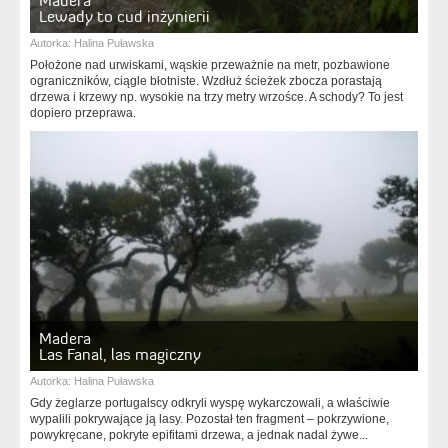
Madera
Lewady to cud inżynierii
Autorka:
Halina Puławska
Położone nad urwiskami, wąskie przeważnie na metr, pozbawione
ograniczników, ciągle błotniste. Wzdłuż ścieżek zbocza porastają
drzewa i krzewy np. wysokie na trzy metry wrzośce. A schody? To jest
dopiero przeprawa.
Madera
Las Fanal, las magiczny
Autorka:
Halina Puławska
Gdy żeglarze portugalscy odkryli wyspę wykarczowali, a właściwie
wypalili pokrywające ją lasy. Pozostał ten fragment – pokrzywione,
powykręcane, pokryte epifitami drzewa, a jednak nadal żywe...