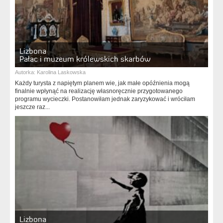
Lizbona
Pałac i muzeum królewskich skarbów
Autorka:
Karolina Laskowska
Każdy turysta z napiętym planem wie, jak małe opóźnienia mogą
finalnie wpłynąć na realizację własnoręcznie przygotowanego
programu wycieczki. Postanowiłam jednak zaryzykować i wróciłam
jeszcze raz...
Lizbona