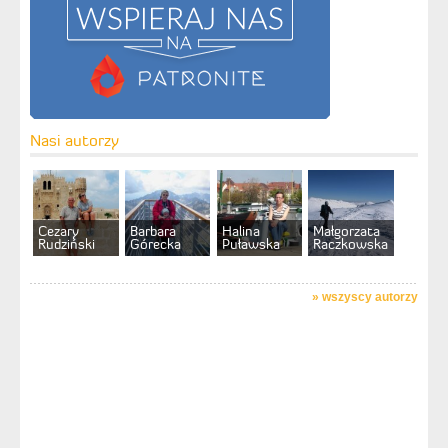
Nasi autorzy
Cezary
Barbara
Halina
Małgorzata
Rudziński
Górecka
Puławska
Raczkowska
»
wszyscy autorzy