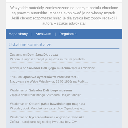
Wszystkie materiały zamieszczone na naszym portalu chronione
są prawem autorskim. Możesz skopiować je na własny użytek.
Jeśli chcesz rozpowszechniać je dla zysku bez zgody redakcji i
autora – szukaj adwokata!
Mapa strony
|
Archiwum
|
Regulamin
Ostatnie komentarze
Zuzanna
on
Dom Jana Długosza
W domu Długosza znajduje się dziś muzeum parafialn…
redakcja
on
Salvador Dali i jego muzeum
Zdjęcia zmienione.
~nick
on
Opactwo cystersów w Podklasztorzu
Nazywam się Wełpa Wiesław ur. 23 06 1936r na Podkl…
Waldemar
on
Salvador Dali i jego muzeum
Zdjęcie domu rodzinnego Salvadora Dali jest obcięt…
Waldemar
on
Ostatni pałac bawełnianego magnata
W Łodzi, obok Manufaktury, przy ulicy Ogrodowej je…
Waldemar
on
Rycerze-rabusie i więzienie Janosika
Zośka - zarejestruj się na flog i wrzucaj foty. Gw…