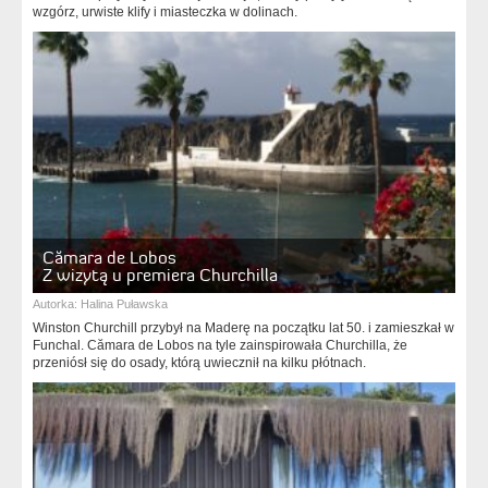
wzgórz, urwiste klify i miasteczka w dolinach.
Cămara de Lobos
Z wizytą u premiera Churchilla
Autorka:
Halina Puławska
Winston Churchill przybył na Maderę na początku lat 50. i zamieszkał w
Funchal. Cămara de Lobos na tyle zainspirowała Churchilla, że
przeniósł się do osady, którą uwiecznił na kilku płótnach.