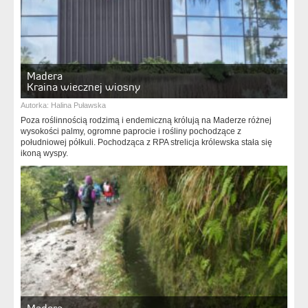
Madera
Kraina wiecznej wiosny
Autorka:
Halina Puławska
Poza roślinnością rodzimą i endemiczną królują na Maderze różnej
wysokości palmy, ogromne paprocie i rośliny pochodzące z
południowej półkuli. Pochodząca z RPA strelicja królewska stała się
ikoną wyspy.