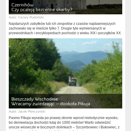
Czernihów
Czy ocaleją bezcenne skarby?
Autor:
Cezary Rudziński
Najstarszych zabytków lub ich zespołów z czasów najdawniejszych
zachowało się w mieście tylko 7. Drugie tyle wymienianych w
przewodnikach i encyklopediach pochodzi z wieku XIX i początków XX.
Bieszczady Wschodnie
Wracamy zwiedzając – dookoła Pikuja
Autor:
Jacek Płonczyński
Pasmo Pikuja wyrasta po prawej stronie wprost niebotycznie wysoko,
bo deniwelacja dochodzi tutaj do 1000 metrów! Warto odwiedzić
urocze wioseczki w bocznych dolinkach – Szczerbowiec i Bukowiec, z