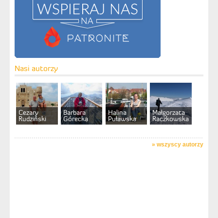
Nasi autorzy
Cezary
Barbara
Halina
Małgorzata
Rudziński
Górecka
Puławska
Raczkowska
»
wszyscy autorzy