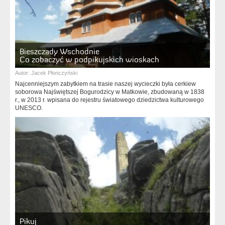
Bieszczady Wschodnie
Co zobaczyć w podpikujskich wioskach
Autor:
Jacek Płonczyński
Najcenniejszym zabytkiem na trasie naszej wycieczki była cerkiew
soborowa Najświętszej Bogurodzicy w Matkowie, zbudowaną w 1838
r., w 2013 r. wpisana do rejestru światowego dziedzictwa kulturowego
UNESCO.
Pikuj