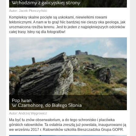
Wchodzimy z galicyjskiej strony
Autor:
Jacek Płonczyński
Kompleksy skalne pocięte są uskokami, niewielkimi rowami
tektonicznymi. A nam w to graj! Nic bardziej nie cieszy oka geologa, jak
urozmaicona rzeźba terenu. Jest to jeden z najpiękniejszych odcinków
całej trasy. Istny raj dla fotografów!
Pop Iwan
W Czarnohorę, do Białego Słonia
Autor:
Andrzej Węgrowicz
Ma być tu znów obserwatorium, a do tego schronisko i placówka
górskich ratowników. Ta ostatnia zresztą już powstała, inaugurowano ją
we wrześniu 2017 r. Ratowników szkoliła Bieszczadzka Grupa GOPR.