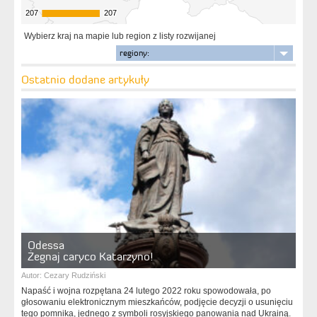
207
207
207
207
Wybierz kraj na mapie lub region z listy rozwijanej
regiony:
Ostatnio dodane artykuły
Odessa
Żegnaj caryco Katarzyno!
Autor:
Cezary Rudziński
Napaść i wojna rozpętana 24 lutego 2022 roku spowodowała, po
głosowaniu elektronicznym mieszkańców, podjęcie decyzji o usunięciu
tego pomnika, jednego z symboli rosyjskiego panowania nad Ukrainą.