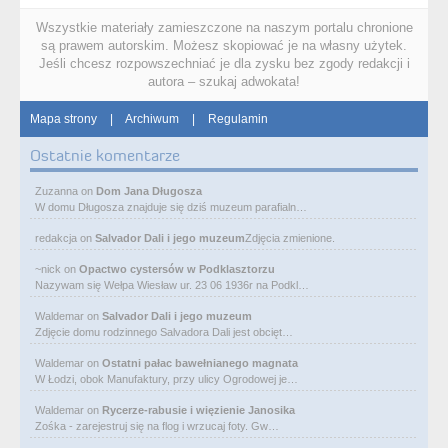
Wszystkie materiały zamieszczone na naszym portalu chronione
są prawem autorskim. Możesz skopiować je na własny użytek.
Jeśli chcesz rozpowszechniać je dla zysku bez zgody redakcji i
autora – szukaj adwokata!
Mapa strony
|
Archiwum
|
Regulamin
Ostatnie komentarze
Zuzanna
on
Dom Jana Długosza
W domu Długosza znajduje się dziś muzeum parafialn…
redakcja
on
Salvador Dali i jego muzeum
Zdjęcia zmienione.
~nick
on
Opactwo cystersów w Podklasztorzu
Nazywam się Wełpa Wiesław ur. 23 06 1936r na Podkl…
Waldemar
on
Salvador Dali i jego muzeum
Zdjęcie domu rodzinnego Salvadora Dali jest obcięt…
Waldemar
on
Ostatni pałac bawełnianego magnata
W Łodzi, obok Manufaktury, przy ulicy Ogrodowej je…
Waldemar
on
Rycerze-rabusie i więzienie Janosika
Zośka - zarejestruj się na flog i wrzucaj foty. Gw…