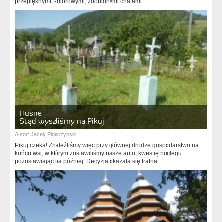
przepięknymi, kolorowymi, zdobionymi chatami...
Husne
Stąd wyszliśmy na Pikuj
Autor:
Jacek Płonczyński
Pikuj czeka! Znaleźliśmy więc przy głównej drodze gospodarstwo na
końcu wsi, w którym zostawiliśmy nasze auto, kwestię noclegu
pozostawiając na później. Decyzja okazała się trafna...