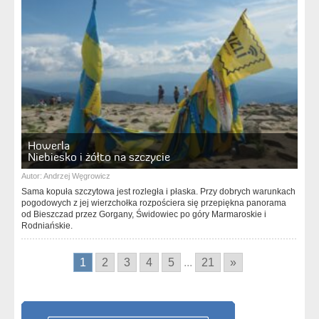
Howerla
Niebiesko i żółto na szczycie
Autor:
Andrzej Węgrowicz
Sama kopuła szczytowa jest rozległa i płaska. Przy dobrych warunkach
pogodowych z jej wierzchołka rozpościera się przepiękna panorama
od Bieszczad przez Gorgany, Świdowiec po góry Marmaroskie i
Rodniańskie.
1
2
3
4
5
...
21
»