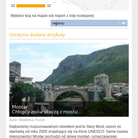
12
12
12
12
Wybierz kraj na mapie lub region z listy rozwijanej
regiony:
Ostatnio dodane artykuły
Mostar
Chłopcy znów skaczą z mostu…
Autor:
Waldemar Rusek
Najbardziej rozpoznawalnym obiektem jest tu Stary Most, razem ze
starówką od roku 2005 znajdujący się na liście UNESCO. Sama nazwa
miejscowości Mostar pochodzi od słowa mostari, oznaczającego