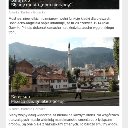
Sarajewo
Słynny most i „dom niezgody”
Autorka:
Barbara Górecka
Most jest niewielkich rozmiarów i pełni funkcję kładki dla pieszych.
Bośniacko-angielski napis informuje, że tu 28 czerwca 1914 roku
Gawriło Princip dokonał zamachu na dziedzica austro-węgierskiego
tronu.
Sarajewo
Miasto dźwignięte z pożogi
Autorka:
Barbara Górecka
Ślady wojny dalej widoczne są niemal na każdym kroku. Na wzgórzach
otaczających miasto widnieją muzułmańskie cmentarze z tysiącami
grobów. Są one białe z nazwiskami zmarłych. To bardzo smutny widok.