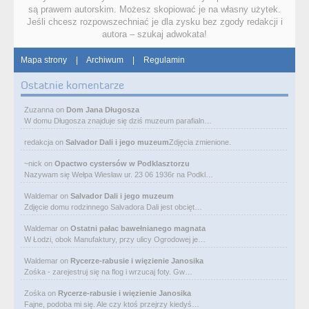
są prawem autorskim. Możesz skopiować je na własny użytek.
Jeśli chcesz rozpowszechniać je dla zysku bez zgody redakcji i
autora – szukaj adwokata!
Mapa strony
|
Archiwum
|
Regulamin
Ostatnie komentarze
Zuzanna
on
Dom Jana Długosza
W domu Długosza znajduje się dziś muzeum parafialn…
redakcja
on
Salvador Dali i jego muzeum
Zdjęcia zmienione.
~nick
on
Opactwo cystersów w Podklasztorzu
Nazywam się Wełpa Wiesław ur. 23 06 1936r na Podkl…
Waldemar
on
Salvador Dali i jego muzeum
Zdjęcie domu rodzinnego Salvadora Dali jest obcięt…
Waldemar
on
Ostatni pałac bawełnianego magnata
W Łodzi, obok Manufaktury, przy ulicy Ogrodowej je…
Waldemar
on
Rycerze-rabusie i więzienie Janosika
Zośka - zarejestruj się na flog i wrzucaj foty. Gw…
Zośka
on
Rycerze-rabusie i więzienie Janosika
Fajne, podoba mi się. Ale czy ktoś przejrzy kiedyś…