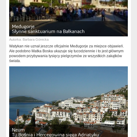
Međugorje
Słynne sanktuarium na Bałkanach
Autorka:
Barbara Górecka
Watykan nie uznał jeszcze oficjalnie Međugorje za miejsce objawień.
Ale podobno Matka Boska ukazuje się tucodziennie i to jest głównym
powodem przybywania tysięcy pielgrzymów ze wszystkich zakątków
świata.
Neum
Tu Bośnia i Hercegowina sięga Adriatyku