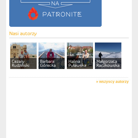
Nasi autorzy
Cezary
Barbara
Halina
Małgorzata
Rudziński
Górecka
Puławska
Raczkowska
»
wszyscy autorzy