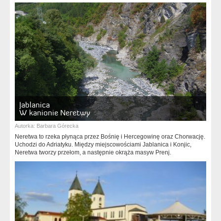
Jablanica
W kanionie Neretwy
Autorka:
Barbara Górecka
Neretwa to rzeka płynąca przez Bośnię i Hercegowinę oraz Chorwację.
Uchodzi do Adriatyku. Między miejscowościami Jablanica i Konjic,
Neretwa tworzy przełom, a następnie okrąża masyw Prenj.