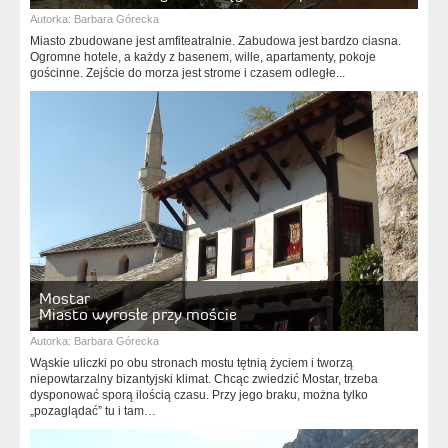
Autorka:
Barbara Górecka
Miasto zbudowane jest amfiteatralnie. Zabudowa jest bardzo ciasna.
Ogromne hotele, a każdy z basenem, wille, apartamenty, pokoje
gościnne. Zejście do morza jest strome i czasem odległe...
Mostar
Miasto wyrosłe przy moście
Autorka:
Barbara Górecka
Wąskie uliczki po obu stronach mostu tętnią życiem i tworzą
niepowtarzalny bizantyjski klimat. Chcąc zwiedzić Mostar, trzeba
dysponować sporą ilością czasu. Przy jego braku, można tylko
„pozaglądać” tu i tam…