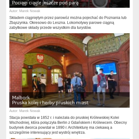
Pociągi ciągle jeszcze pod parą
Autor:
Marek Nowak
Składem ciągniętym przez parowóz można pojechać do Poznania lub
Zbąszynka. Okresowo do Leszna. Lokomotywy parowe ciągną
zabytkowe składy przede wszystkim dla turystów.
Malbork
Pruska kolej i herby pruskich miast
Autor:
Marek Nowak
Stacja powstała w 1852 r. i należała do pruskiej Królewskiej Kolei
Wschodniej, która połączyła Berlin z Gdańskiem i Królewcem. Obecny
budynek dworca powstał w 1890 r. Architekturę ma ciekawą a
szczególnie interesujący jest wystrój wnętrza.