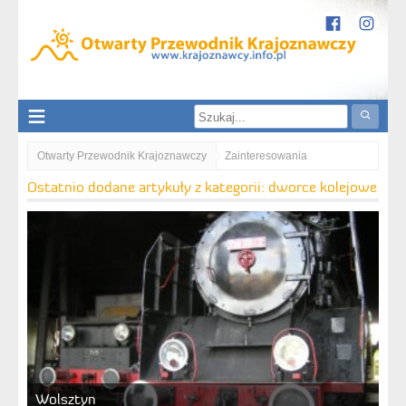
Otwarty Przewodnik Krajoznawczy
Zainteresowania
Technika
koleje
dworce kolejowe
Ostatnio dodane artykuły z kategorii: dworce kolejowe
Wolsztyn