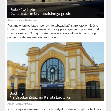
Piotrków Trybunalski
Dwie historie trybunalskiego grodu
Autor:
Cezary Rudziński
Postanowiłem po latach ponownie „obwąchać” stare kąty w mieście
które w przeszłości znałem – tak mi się przynajmniej wydawało… jak
własną kieszeń. Odnajdowałem miejsca, które utrwaliły się w mojej
pamięci i odkrywałem Piotrków na nowo.
Bochnia
Na Drodze Żelaznej Karola Ludwika
Autor:
Marek Nowak
Nowością – w stosunku do innych budynków dworcowych na tej linii –