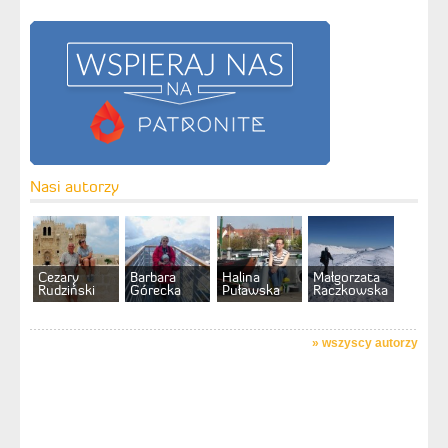
Nasi autorzy
Cezary
Barbara
Halina
Małgorzata
Rudziński
Górecka
Puławska
Raczkowska
»
wszyscy autorzy