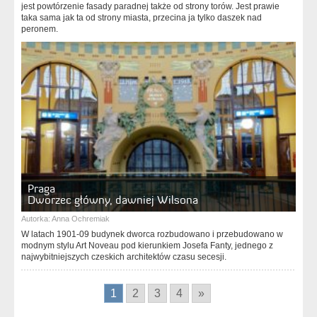
jest powtórzenie fasady paradnej także od strony torów. Jest prawie
taka sama jak ta od strony miasta, przecina ja tylko daszek nad
peronem.
Praga
Dworzec główny, dawniej Wilsona
Autorka:
Anna Ochremiak
W latach 1901-09 budynek dworca rozbudowano i przebudowano w
modnym stylu Art Noveau pod kierunkiem Josefa Fanty, jednego z
najwybitniejszych czeskich architektów czasu secesji.
1
2
3
4
»