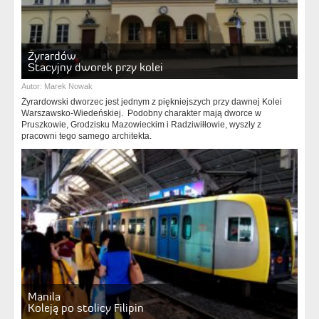
Żyrardów
Stacyjny dworek przy kolei
Autor:
Marek Nowak
Żyrardowski dworzec jest jednym z piękniejszych przy dawnej Kolei
Warszawsko-Wiedeńskiej. Podobny charakter mają dworce w
Pruszkowie, Grodzisku Mazowieckim i Radziwiłłowie, wyszły z
pracowni tego samego architekta.
Manila
Koleją po stolicy Filipin