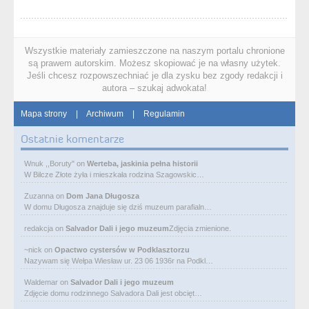
Wszystkie materiały zamieszczone na naszym portalu chronione
są prawem autorskim. Możesz skopiować je na własny użytek.
Jeśli chcesz rozpowszechniać je dla zysku bez zgody redakcji i
autora – szukaj adwokata!
Mapa strony
|
Archiwum
|
Regulamin
Ostatnie komentarze
Wnuk ,,Boruty"
on
Werteba, jaskinia pełna historii
W Bilcze Złote żyła i mieszkała rodzina Szagowskic…
Zuzanna
on
Dom Jana Długosza
W domu Długosza znajduje się dziś muzeum parafialn…
redakcja
on
Salvador Dali i jego muzeum
Zdjęcia zmienione.
~nick
on
Opactwo cystersów w Podklasztorzu
Nazywam się Wełpa Wiesław ur. 23 06 1936r na Podkl…
Waldemar
on
Salvador Dali i jego muzeum
Zdjęcie domu rodzinnego Salvadora Dali jest obcięt…