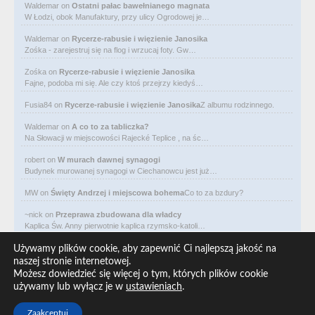
Waldemar
on
Ostatni pałac bawełnianego magnata
W Łodzi, obok Manufaktury, przy ulicy Ogrodowej je…
Waldemar
on
Rycerze-rabusie i więzienie Janosika
Zośka - zarejestruj się na flog i wrzucaj foty. Gw…
Zośka
on
Rycerze-rabusie i więzienie Janosika
Fajne, podoba mi się. Ale czy ktoś przejrzy kiedyś…
Fusia84
on
Rycerze-rabusie i więzienie Janosika
Z albumu rodzinnego.
Waldemar
on
A co to za tabliczka?
Na Słowacji w miejscowości Rajecké Teplice , na śc…
robert
on
W murach dawnej synagogi
Budynek murowanej synagogi w Ciechanowcu jest już…
MW
on
Święty Andrzej i miejscowa bohema
Co to za bzdury?
~nick
on
Przeprawa zbudowana dla władcy
Kaplica Św. Anny pierwotnie kaplica rzymsko-katoli…
Waldemar
on
Niewolniczy proceder królów Dahomeju
Używamy plików cookie, aby zapewnić Ci najlepszą jakość na
Zwracają uwagę lampy uliczne z bateriami słoneczny…
naszej stronie internetowej.
Możesz dowiedzieć się więcej o tym, których plików cookie
Waldemar
on
Adam Asnyk. Poeta z mojego miasta
używamy lub wyłącz je w
ustawieniach
.
CIEKAWOSTKA że pod banderą Malty pływa statek m/v…
Zaakceptuj