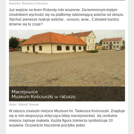
Autorka:
Barbara Górecka
Już wejście na teren Rotundy robi wrażenie. Zaciemnionym krętym
chodnikiem wychodzi się na platformę oddzielającą widzów od obrazu.
Słychać pierwsze reakcje widzów... oooooo, wow... Człowiek bardzo
dziwnie się tu czuje?
Maciejowice
Muzeum Kościuszki w ratuszu
Autor:
Marek Nowak
W ratuszu znalazło miejsce Muzeum im. Tadeusza Kościuszki. Znajduje
się w nim ekspozycja dotycząca bitwy maciejowickiej. Jej centralne
miejsce zajmuje makieta. Każda figura żołnierza symbolizuje 33
wojaków. Oczywiście Naczelnik jest tylko jeden.