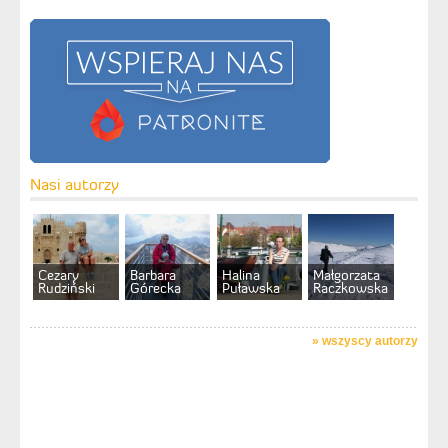
Nasi autorzy
Cezary
Barbara
Halina
Małgorzata
Rudziński
Górecka
Puławska
Raczkowska
»
wszyscy autorzy