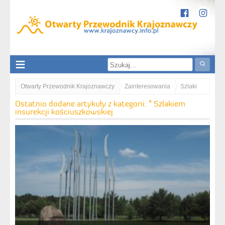
Otwarty Przewodnik Krajoznawczy
Zainteresowania
Szlaki
* Szlakiem insurekcji kościuszkowskiej
Ostatnio dodane artykuły z kategorii: * Szlakiem
insurekcji kościuszkowskiej