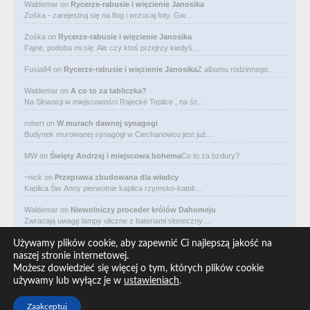
Waldemar
on
Rycerze-rabusie i więzienie Janosika
Zośka - zarejestruj się na flog i wrzucaj foty. Gw…
Zośka
on
Rycerze-rabusie i więzienie Janosika
Fajne, podoba mi się. Ale czy ktoś przejrzy kiedyś…
Fusia84
on
Rycerze-rabusie i więzienie Janosika
Z albumu rodzinnego.
Waldemar
on
A co to za tabliczka?
Na Słowacji w miejscowości Rajecké Teplice , na śc…
robert
on
W murach dawnej synagogi
Budynek murowanej synagogi w Ciechanowcu jest już…
MW
on
Święty Andrzej i miejscowa bohema
Co to za bzdury?
~nick
on
Przeprawa zbudowana dla władcy
Kaplica Św. Anny pierwotnie kaplica rzymsko-katoli…
Waldemar
on
Niewolniczy proceder królów Dahomeju
Zwracają uwagę lampy uliczne z bateriami słoneczny…
Waldemar
on
Adam Asnyk. Poeta z mojego miasta
Używamy plików cookie, aby zapewnić Ci najlepszą jakość na
CIEKAWOSTKA że pod banderą Malty pływa statek m/v…
naszej stronie internetowej.
Możesz dowiedzieć się więcej o tym, których plików cookie
Waldemar
on
Historia na Wawelskim Wzgórzu
używamy lub wyłącz je w
ustawieniach
.
Michał Bogoria Skotnicki (1775–1808). Portret Mich…
Zaakceptuj