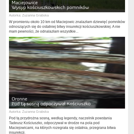
Maciejowice
Wysyp kościuszkowskich pomników
Autorka:
Zuzanna Grabska
W promieniu około 10 km od Maciejowic znalazłam dziewięć pomników
odnoszących się do ostatniej bitwy insurekcji kościuszkowskiej. A nie
mam pewności, że odnalazłam wszystkie...
Oronne
Pod tą sosną odpoczywał Kościuszko
Autorka:
Zuzanna Grabska
Pod tą przydrożna sosną, według legendy, naczelnik powstania
Tadeusz Kościuszko, odpoczywał w drodze na pola pod
Maciejowicami, na których rozegrała się ostatnia, przegrana bitwa
insurekcji.