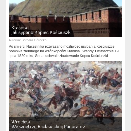
Kraków
Jak sypano Kopiec Kościuszki
Autorka:
Barbara Górecka
Po śmierci Naczelnika rozważano możliwość usypania Kościuszce
pomnika ziemnego na wzór kopców Krakusa i Wandy. Ostatecznie 19
lipca 1820 roku, Senat uchwalił zbudowanie Kopca Kościuszki.
Wrocław
We wnętrzu Racławickiej Panoramy