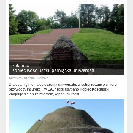
Połaniec
Kopiec Kościuszki, pamiątka uniwersału
Autorka:
Zuzanna Grabska
Dla upamiętnienia ogłoszenia uniwersału, w setną rocznicę śmierci
przywódcy insurekcji, w 1917 roku usypano Kopiec Kościuszki.
Znajduje się on za miastem, w pobliżu rzeki.