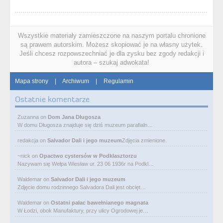
Wszystkie materiały zamieszczone na naszym portalu chronione
są prawem autorskim. Możesz skopiować je na własny użytek.
Jeśli chcesz rozpowszechniać je dla zysku bez zgody redakcji i
autora – szukaj adwokata!
Mapa strony
|
Archiwum
|
Regulamin
Ostatnie komentarze
Zuzanna
on
Dom Jana Długosza
W domu Długosza znajduje się dziś muzeum parafialn…
redakcja
on
Salvador Dali i jego muzeum
Zdjęcia zmienione.
~nick
on
Opactwo cystersów w Podklasztorzu
Nazywam się Wełpa Wiesław ur. 23 06 1936r na Podkl…
Waldemar
on
Salvador Dali i jego muzeum
Zdjęcie domu rodzinnego Salvadora Dali jest obcięt…
Waldemar
on
Ostatni pałac bawełnianego magnata
W Łodzi, obok Manufaktury, przy ulicy Ogrodowej je…