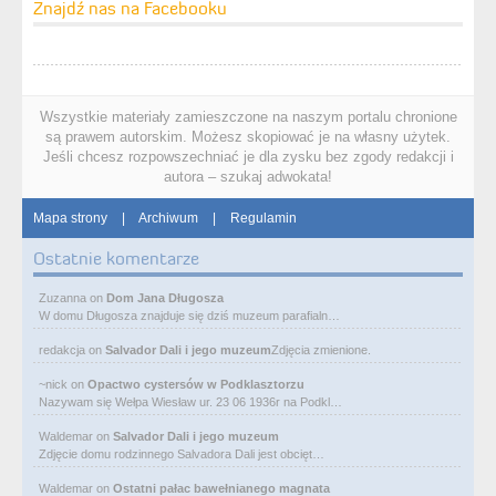
Znajdź nas na Facebooku
Wszystkie materiały zamieszczone na naszym portalu chronione
są prawem autorskim. Możesz skopiować je na własny użytek.
Jeśli chcesz rozpowszechniać je dla zysku bez zgody redakcji i
autora – szukaj adwokata!
Mapa strony
|
Archiwum
|
Regulamin
Ostatnie komentarze
Zuzanna
on
Dom Jana Długosza
W domu Długosza znajduje się dziś muzeum parafialn…
redakcja
on
Salvador Dali i jego muzeum
Zdjęcia zmienione.
~nick
on
Opactwo cystersów w Podklasztorzu
Nazywam się Wełpa Wiesław ur. 23 06 1936r na Podkl…
Waldemar
on
Salvador Dali i jego muzeum
Zdjęcie domu rodzinnego Salvadora Dali jest obcięt…
Waldemar
on
Ostatni pałac bawełnianego magnata