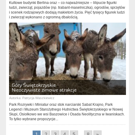
Kultowe budynki Berlina oraz – co najważniejsze – lilipucie figurki
ludzi, zwierząt, pojazdów (np. trabant-maselniczka), ogrodów, sprzętów
i scenek rodzajowych dodają makietom życia. Pięć tysięcy figurek ludzi
i zwierząt wykonano z ogromną dbałością.
Góry Świętokrzyskie
Nieoczywiste zimowe atrakcje
Autorka:
Patrycja Waszkiewicz
Park Rozrywki i Miniatur oraz stok narciarski Sabat Krajno, Park
Legend i Muzeum Starożytnego Hutnictwa Świętokrzyskiego w Nowej
Słupi, Osiołkowo we wsi Baszowice i Osada Neolityczna w Iwaniskach.
To tylko wybrane propozycje...
1
2
3
4
5
...
8
»