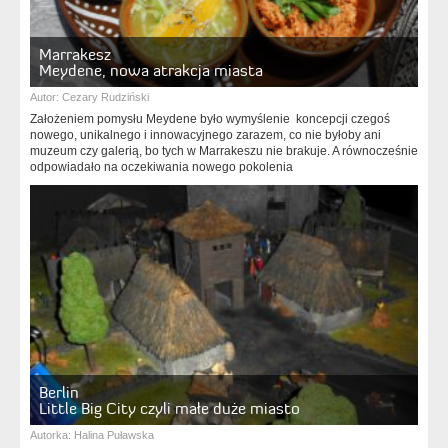
Marrakesz
Meydene, nowa atrakcja miasta
Autor:
Cezary Rudziński
Założeniem pomysłu Meydene było wymyślenie koncepcji czegoś
nowego, unikalnego i innowacyjnego zarazem, co nie byłoby ani
muzeum czy galerią, bo tych w Marrakeszu nie brakuje. A równocześnie
odpowiadało na oczekiwania nowego pokolenia
Berlin
Little Big City czyli małe duże miasto
Autorka:
Halina Puławska