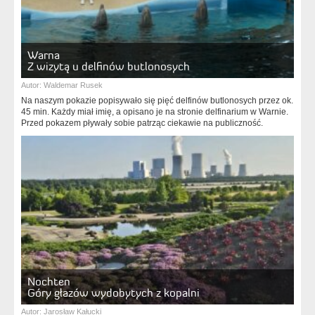
Warna
Z wizytą u delfinów butlonosych
Autor:
Waldemar Rusek
Na naszym pokazie popisywało się pięć delfinów butlonosych przez ok.
45 min. Każdy miał imię, a opisano je na stronie delfinarium w Warnie.
Przed pokazem pływały sobie patrząc ciekawie na publiczność.
Nochten
Góry głazów wydobytych z kopalni
Autor:
Jarosław Kałucki