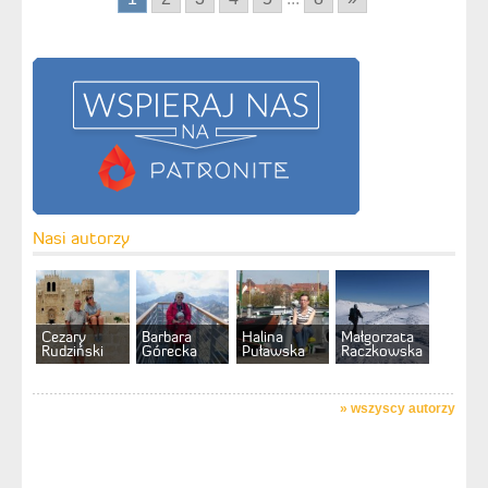
Nasi autorzy
Cezary
Barbara
Halina
Małgorzata
Rudziński
Górecka
Puławska
Raczkowska
»
wszyscy autorzy