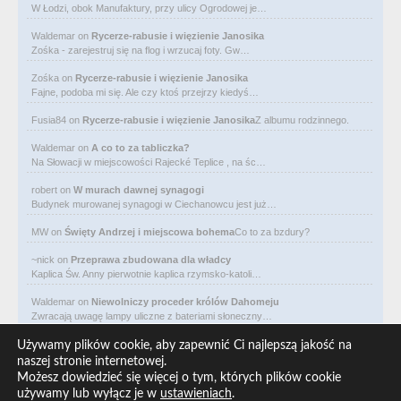
W Łodzi, obok Manufaktury, przy ulicy Ogrodowej je…
Waldemar
on
Rycerze-rabusie i więzienie Janosika
Zośka - zarejestruj się na flog i wrzucaj foty. Gw…
Zośka
on
Rycerze-rabusie i więzienie Janosika
Fajne, podoba mi się. Ale czy ktoś przejrzy kiedyś…
Fusia84
on
Rycerze-rabusie i więzienie Janosika
Z albumu rodzinnego.
Waldemar
on
A co to za tabliczka?
Na Słowacji w miejscowości Rajecké Teplice , na śc…
robert
on
W murach dawnej synagogi
Budynek murowanej synagogi w Ciechanowcu jest już…
MW
on
Święty Andrzej i miejscowa bohema
Co to za bzdury?
~nick
on
Przeprawa zbudowana dla władcy
Kaplica Św. Anny pierwotnie kaplica rzymsko-katoli…
Waldemar
on
Niewolniczy proceder królów Dahomeju
Zwracają uwagę lampy uliczne z bateriami słoneczny…
Waldemar
on
Adam Asnyk. Poeta z mojego miasta
Używamy plików cookie, aby zapewnić Ci najlepszą jakość na
CIEKAWOSTKA że pod banderą Malty pływa statek m/v…
naszej stronie internetowej.
Możesz dowiedzieć się więcej o tym, których plików cookie
Waldemar
on
Historia na Wawelskim Wzgórzu
używamy lub wyłącz je w
ustawieniach
.
Michał Bogoria Skotnicki (1775–1808). Portret Mich…