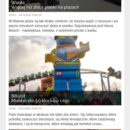
Warna
Więcej niż złote piaski na plażach
Autor:
Jarosław Kałucki
W Warnie plaże są tak blisko centrum, że można wyjść z muzeum i po
pięciu minutach zanurzyć stopy w piasku. Najciekawsza jest Varna
Beach – największa, miejska, z wejściem prosto z parku.
Billund
Miasteczko (z) klocków Lego
Autor:
Jarosław Kałucki
Park inwestuje w atrakcje nie tylko dla dzieci. Są rollercoastery, które
potrafią zaskoczyć dorosłych, są strefy tematyczne, które zadziwiają
detalami, i są te klasyczne, które działają jak wehikuł czasu...