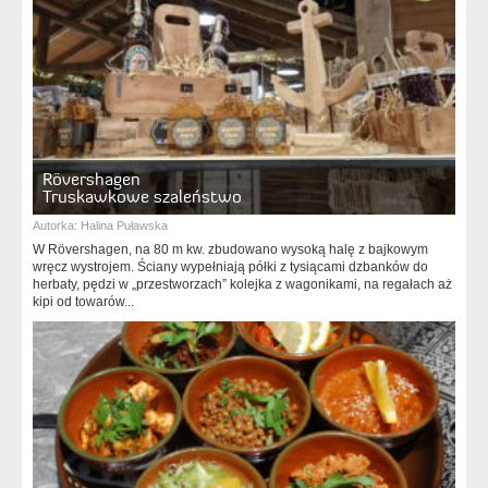
Rövershagen
Truskawkowe szaleństwo
Autorka:
Halina Puławska
W Rövershagen, na 80 m kw. zbudowano wysoką halę z bajkowym
wręcz wystrojem. Ściany wypełniają półki z tysiącami dzbanków do
herbaty, pędzi w „przestworzach” kolejka z wagonikami, na regałach aż
kipi od towarów...