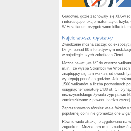
Gradowej, gdzie zachowały się XIX-wiec
i interesujące lekcje matematyki, fizyki, 
W Hevelianum przygotowano kilka inter
Najciekawsze wystawy
Zwiedzanie można zacząć od ekspozycji
Dzięki ponad 90 interaktywnym instalac
w najodleglejszych zakątkach Ziemi.
Można nawet „wejść” do wnętrza wulkanu 
m.in., że wyspa Stromboli we Włoszech
znajdujący się tam wulkan, od dwóch tysię
występują ponoć co godzinę. Jak można 
1500 wulkanów, a liczba podwodnych po
osiągnąć temperaturę 1400 st. C i płyn
niszczycielskiego żywiołu żyje prawie 5
zamieszkiwane z powodu bardzo żyznej 
Zaprezentowano również wiele faktów o z
popularnej opinii nie gromadzą one w g
Równie wiele atrakcji przygotowano na
zagadkom. Można tam m.in. zbudować wie