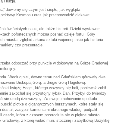
 i iluzją.
ą” dowiemy się czym jest ciepło, jak wygląda
spektywy Kosmosu oraz jak przeprowadzić ciekawe
ników ścisłych nauk, ale także historii. Dzięki wystawom
tach pofortecznych można poznać dzieje fortu i Góry
h miasta, zgłębić arkana sztuki wojennej takie jak historia
 makiety czy prezentacje.
 trzeba odpocząć przy punkcie widokowym na Górze Gradowej
milenijny.
nda. Według niej, dawno temu nad Gdańskiem górowały dwa
e nazwano Biskupią Górą, a drugie Górą Hagelową.
ński książę Hagel, którego wszyscy się bali, ponieważ zabił
annie zakochał się przystojny rybak Dan. Przybył do twierdzy
ć się urodą dziewczyny. Za swoje zachowanie spotkała
puścić plotkę o gigantycznych bursztynach, które stały się
 dostał, zasypał kamieniami okrutnego władcę, podpalił
li osadę, która z czasem przerodziła się w piękne miasto
Gradowej, z której widać m.in. stocznię i zabytkową Bazylikę