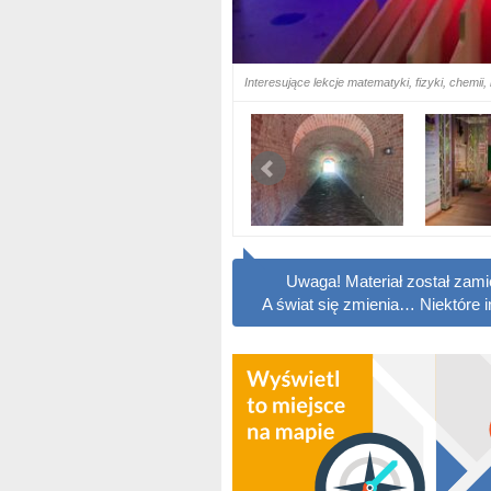
Interesujące lekcje matematyki, fizyki, chemii, b
Uwaga! Materiał został zam
A świat się zmienia… Niektóre 