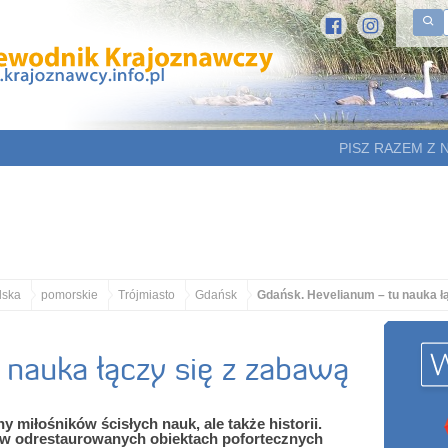
PISZ RAZEM Z 
lska
pomorskie
Trójmiasto
Gdańsk
Gdańsk. Hevelianum – tu nauka ł
nauka łączy się z zabawą
 miłośników ścisłych nauk, ale także historii.
w odrestaurowanych obiektach pofortecznych