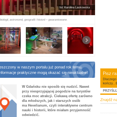
fot: Karolina Laskowska
iologii, astronomii, geografii i historii – gwarantowane.
ieszczony w naszym portalu już ponad rok temu.
Pisz r
informacje praktyczne mogą okazać się nieaktualne!
Dlaczego 
kończy... 
W Gdańsku nie sposób się nudzić. Nawet
PRZYŚLI
przy niesprzyjającej pogodzie na turystów
czeka moc atrakcji. Ciekawą ofertę zarówno
Znajdź n
dla młodszych, jak i starszych osób
ma Hevelianum, czyli interaktywne centrum
nauki i historii, które miałam przyjemność
odwiedzić.