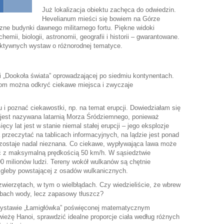
Już lokalizacja obiektu zachęca do odwiedzin.
Hevelianum mieści się bowiem na Górze
zne budynki dawnego militarnego fortu. Piękne widoki
chemii, biologii, astronomii, geografii i historii – gwarantowane.
aktywnych wystaw o różnorodnej tematyce.
 „Dookoła świata” oprowadzającej po siedmiu kontynentach.
jom można odkryć ciekawe miejsca i zwyczaje
i poznać ciekawostki, np. na temat erupcji. Dowiedziałam się
 jest nazywana latarnią Morza Śródziemnego, ponieważ
cy lat jest w stanie niemal stałej erupcji – jego eksplozje
przeczytać na tablicach informacyjnych, na lądzie jest ponad
zostaje nadal nieznana. Co ciekawe, wypływająca lawa może
ąć z maksymalną prędkością 50 km/h. W sąsiedztwie
00 milionów ludzi. Tereny wokół wulkanów są chętnie
gleby powstającej z osadów wulkanicznych.
wierzętach, w tym o wielbłądach. Czy wiedzieliście, że wbrew
arbach wody, lecz zapasowy tłuszcz?
 wystawie „Łamigłówka” poświęconej matematycznym
żę Hanoi, sprawdzić idealne proporcje ciała według różnych