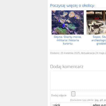
Poczytaj więcej o okolicy:
Gdynia. Skarby morza,
Sopot. Sk
militaria i historia
archeologic
kurortu
grodzis
Dodano: 25 kwietnia 2025; Aktualizacja 24 maja 
Dodaj komentarz
Dodaj zdjęcie
(Dozwolone typy plików:
jpg, gif, 