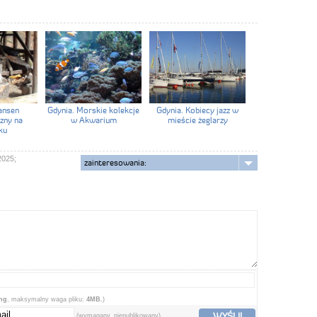
ansen
Gdynia. Morskie kolekcje
Gdynia. Kobiecy jazz w
zny na
w Akwarium
mieście żeglarzy
ku
2025;
zainteresowania:
png
, maksymalny waga pliku:
4MB.
)
WYŚLIJ
(wymagany, niepublikowany)