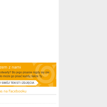
azem z nami
otwarty? Bo jego pisanie nigdy się nie
Bo może go pisać każdy, także Ty...
J SWÓJ TEKST I ZDJĘCIA
as na Facebooku