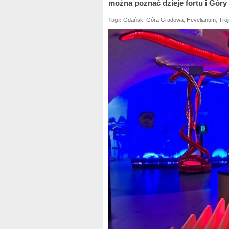
można poznać dzieje fortu i Góry
Tagi:
Gdańsk
,
Góra Gradowa
,
Hevelianum
,
Tró