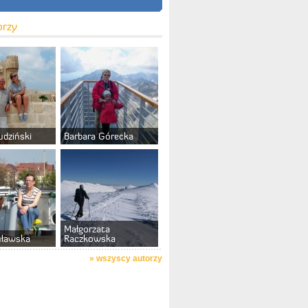
orzy
udziński
Barbara Górecka
Małgorzata
uławska
Raczkowska
»
wszyscy autorzy