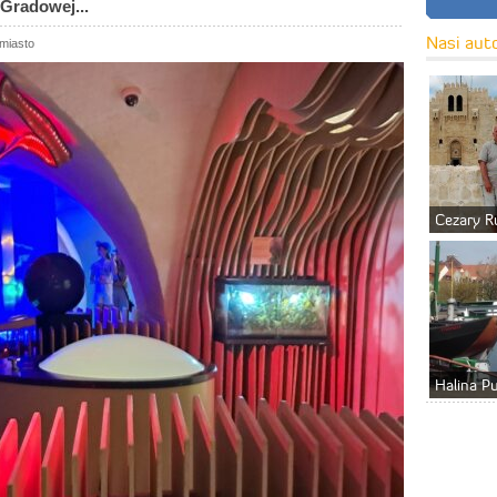
 Gradowej...
Nasi aut
jmiasto
Cezary R
Halina P