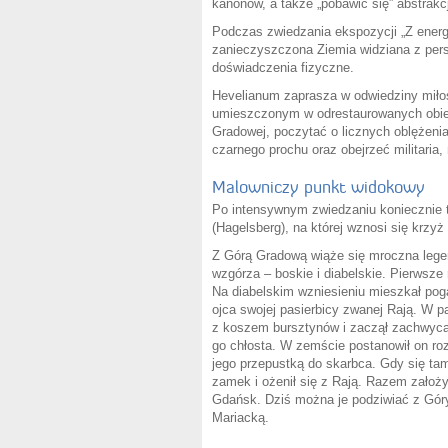
kanonów, a także „pobawić się” abstrakcją
Podczas zwiedzania ekspozycji „Z energi
zanieczyszczona Ziemia widziana z per
doświadczenia fizyczne.
Hevelianum zaprasza w odwiedziny miłoś
umieszczonym w odrestaurowanych obiek
Gradowej, poczytać o licznych oblężeniac
czarnego prochu oraz obejrzeć militaria,
Malowniczy punkt widokowy
Po intensywnym zwiedzaniu koniecznie
(Hagelsberg), na której wznosi się krzyż 
Z Górą Gradową wiąże się mroczna lege
wzgórza – boskie i diabelskie. Pierwsz
Na diabelskim wzniesieniu mieszkał poga
ojca swojej pasierbicy zwanej Rają. W p
z koszem bursztynów i zaczął zachwyca
go chłosta. W zemście postanowił on roz
jego przepustką do skarbca. Gdy się tam
zamek i ożenił się z Rają. Razem założy
Gdańsk. Dziś można je podziwiać z Góry 
Mariacką.