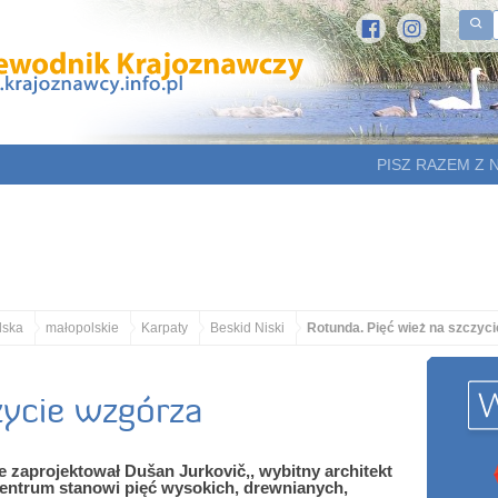
PISZ RAZEM Z 
lska
małopolskie
Karpaty
Beskid Niski
Rotunda. Pięć wież na szczyc
zycie wzgórza
 zaprojektował Dušan Jurkovič,, wybitny architekt
entrum stanowi pięć wysokich, drewnianych,