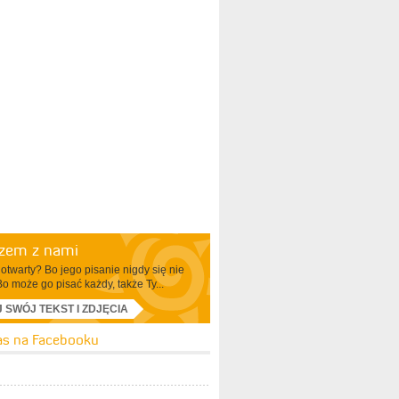
azem z nami
otwarty? Bo jego pisanie nigdy się nie
Bo może go pisać każdy, także Ty...
J SWÓJ TEKST I ZDJĘCIA
as na Facebooku