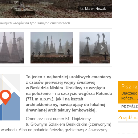
fot: Marek Nowak
edawnych wrogów na tych samych cmentarzach…
To jeden z najbardziej urokliwych cmentarzy
z czasów pierwszej wojny światowej
Pisz r
w Beskidzie Niskim. Urokliwy ze względu
Dlaczego 
na położenie – na szczycie wzgórza Rotunda
kończy... 
(771 m n.p.m.), jak i na kształt
architektoniczny, nawiązujący do lokalnej
PRZYŚLI
drewnianej architektury łemkowskiej.
Znajdź n
Cmentarz nosi numer 51. Dojdziemy
tu Głównym Szlakiem Beskidzkim (czerwonym)
 wschodu. Albo od południa ścieżką grzbietową z Jaworzyny