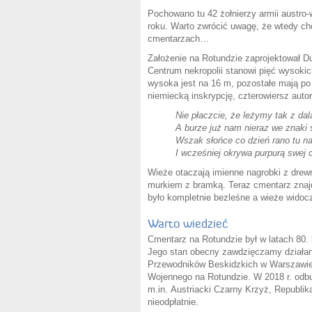
Pochowano tu 42 żołnierzy armii austro-w
roku. Warto zwrócić uwagę, że wtedy 
cmentarzach…
Założenie na Rotundzie zaprojektował D
Centrum nekropolii stanowi pięć wysoki
wysoka jest na 16 m, pozostałe mają po 
niemiecką inskrypcję, czterowiersz aut
Nie płaczcie, że leżymy tak z dala
A burze już nam nieraz we znaki s
Wszak słońce co dzień rano tu na
I wcześniej okrywa purpurą swej 
Wieże otaczają imienne nagrobki z dre
murkiem z bramką. Teraz cmentarz znajd
było kompletnie bezleśne a wieże widoc
Warto wiedzieć
Cmentarz na Rotundzie był w latach 80.
Jego stan obecny zawdzięczamy działan
Przewodników Beskidzkich w Warszawi
Wojennego na Rotundzie. W 2018 r. odb
m.in. Austriacki Czarny Krzyż, Republi
nieodpłatnie.