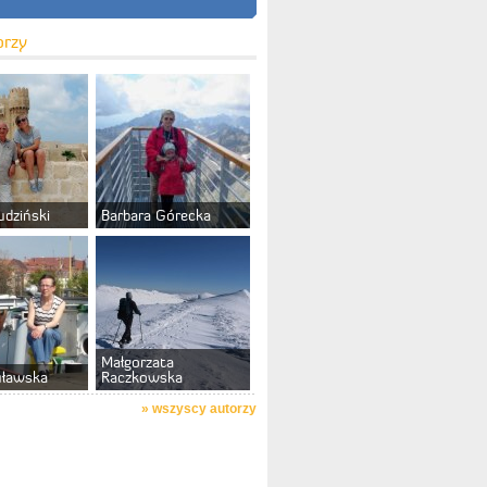
orzy
udziński
Barbara Górecka
Małgorzata
uławska
Raczkowska
»
wszyscy autorzy