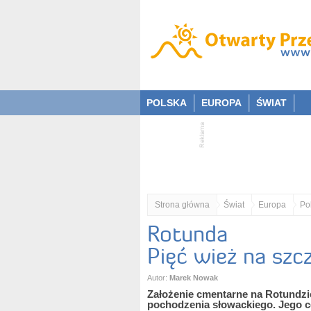
POLSKA
EUROPA
ŚWIAT
Strona główna
Świat
Europa
Po
Rotunda
Pięć wież na szc
Autor:
Marek Nowak
Założenie cmentarne na Rotundzie
pochodzenia słowackiego. Jego c