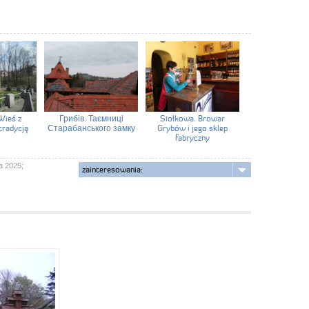
Wieś z
Грибів. Таємниці
Siołkowa. Browar
tradycją
Старабанського замку
Grybów i jego sklep
fabryczny
a 2025;
zainteresowania: