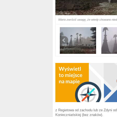
Warto zwrócić uwagę, że wtedy chowano ni
z Regietowa od zachodu lub ze Zdyni od
Konieczniańskiej (bez znaków).