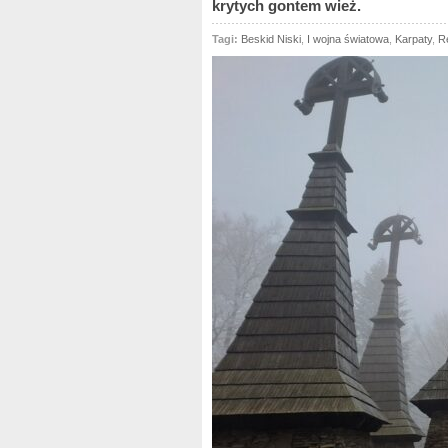
krytych gontem wież.
Tagi:
Beskid Niski
,
I wojna światowa
,
Karpaty
,
R