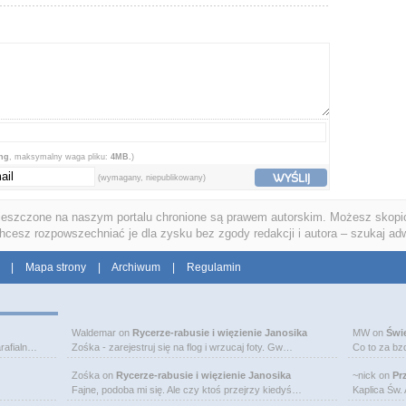
png
, maksymalny waga pliku:
4MB.
)
WYŚLIJ
(wymagany, niepublikowany)
ieszczone na naszym portalu chronione są prawem autorskim. Możesz skopio
chcesz rozpowszechniać je dla zysku bez zgody redakcji i autora – szukaj ad
|
Mapa strony
|
Archiwum
|
Regulamin
Waldemar
on
Rycerze-rabusie i więzienie Janosika
MW
on
Świ
rafialn…
Zośka - zarejestruj się na flog i wrzucaj foty. Gw…
Co to za bz
Zośka
on
Rycerze-rabusie i więzienie Janosika
~nick
on
Pr
Fajne, podoba mi się. Ale czy ktoś przejrzy kiedyś…
Kaplica Św.