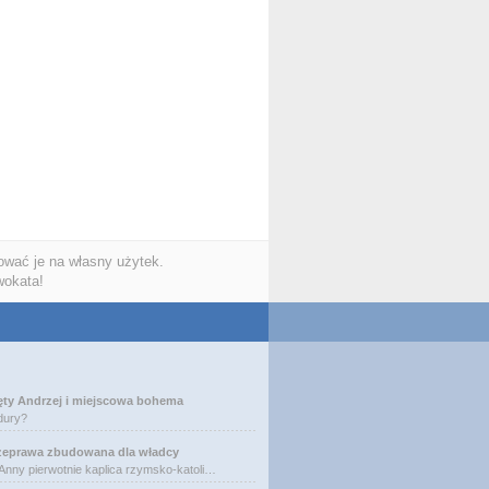
wać je na własny użytek.
wokata!
ęty Andrzej i miejscowa bohema
dury?
zeprawa zbudowana dla władcy
 Anny pierwotnie kaplica rzymsko-katoli…