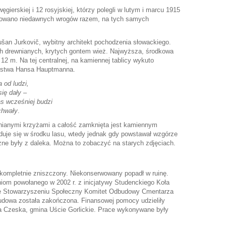
ęgierskiej i 12 rosyjskiej, którzy polegli w lutym i marcu 1915
chowano niedawnych wrogów razem, na tych samych
ušan Jurkovič, wybitny architekt pochodzenia słowackiego.
ch drewnianych, krytych gontem wież. Najwyższa, środkowa
12 m. Na tej centralnej, na kamiennej tablicy wykuto
orstwa Hansa Hauptmanna.
 od ludzi,
ię dały –
s wcześniej budzi
chwały
.
wnianymi krzyżami a całość zamknięta jest kamiennym
uje się w środku lasu, wtedy jednak gdy powstawał wzgórze
zne były z daleka. Można to zobaczyć na starych zdjęciach.
 kompletnie zniszczony. Niekonserwowany popadł w ruinę.
iom powołanego w 2002 r. z inicjatywy Studenckiego Koła
e Stowarzyszeniu Społeczny Komitet Odbudowy Cmentarza
udowa została zakończona. Finansowej pomocy udzieliły
ka Czeska, gmina Uście Gorlickie. Prace wykonywane były