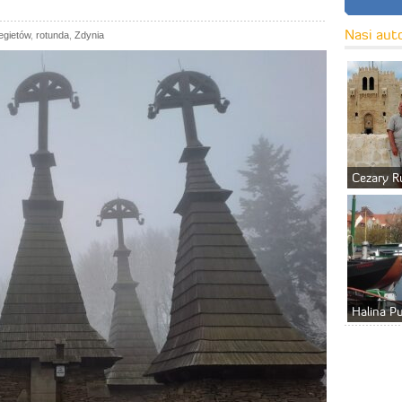
Nasi aut
egietów
,
rotunda
,
Zdynia
Cezary R
Halina P