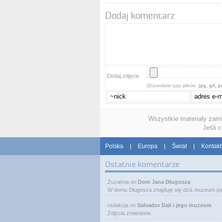
Dodaj komentarz
Dodaj zdjęcie
(Dozwolone typy plików:
jpg, gif, 
Wszystkie materiały zam
Jeśli 
Polska
|
Europa
|
Świat
|
Kontakt
Ostatnie komentarze
Zuzanna
on
Dom Jana Długosza
W domu Długosza znajduje się dziś muzeum pa
redakcja
on
Salvador Dali i jego muzeum
Zdjęcia zmienione.