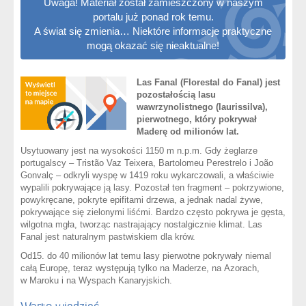
Uwaga! Materiał został zamieszczony w naszym
portalu już ponad rok temu.
A świat się zmienia… Niektóre informacje praktyczne
mogą okazać się nieaktualne!
Las Fanal (Florestal do Fanal) jest
pozostałością lasu
wawrzynolistnego (laurissilva),
pierwotnego, który pokrywał
Maderę od milionów lat.
Usytuowany jest na wysokości 1150 m n.p.m. Gdy żeglarze
portugalscy – Tristão Vaz Teixera, Bartolomeu Perestrelo i João
Gonvalç – odkryli wyspę w 1419 roku wykarczowali, a właściwie
wypalili pokrywające ją lasy. Pozostał ten fragment – pokrzywione,
powykręcane, pokryte epifitami drzewa, a jednak nadal żywe,
pokrywające się zielonymi liśćmi. Bardzo często pokrywa je gęsta,
wilgotna mgła, tworząc nastrajający nostalgicznie klimat. Las
Fanal jest naturalnym pastwiskiem dla krów.
Od15. do 40 milionów lat temu lasy pierwotne pokrywały niemal
całą Europę, teraz występują tylko na Maderze, na Azorach,
w Maroku i na Wyspach Kanaryjskich.