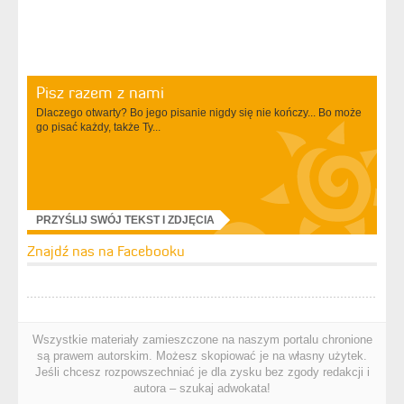
Pisz razem z nami
Dlaczego otwarty? Bo jego pisanie nigdy się nie kończy... Bo może
go pisać każdy, także Ty...
PRZYŚLIJ SWÓJ TEKST I ZDJĘCIA
Znajdź nas na Facebooku
Wszystkie materiały zamieszczone na naszym portalu chronione
są prawem autorskim. Możesz skopiować je na własny użytek.
Jeśli chcesz rozpowszechniać je dla zysku bez zgody redakcji i
autora – szukaj adwokata!