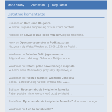
Mapa strony
|
Archiwum
|
Regulamin
Ostatnie komentarze
Zuzanna
on
Dom Jana Długosza
W domu Długosza znajduje się dziś muzeum parafialn…
redakcja
on
Salvador Dali i jego muzeum
Zdjęcia zmienione.
~nick
on
Opactwo cystersów w Podklasztorzu
Nazywam się Wełpa Wiesław ur. 23 06 1936r na Podkl…
Waldemar
on
Salvador Dali i jego muzeum
Zdjęcie domu rodzinnego Salvadora Dali jest obcięt…
Waldemar
on
Ostatni pałac bawełnianego magnata
W Łodzi, obok Manufaktury, przy ulicy Ogrodowej je…
Waldemar
on
Rycerze-rabusie i więzienie Janosika
Zośka - zarejestruj się na flog i wrzucaj foty. Gw…
Zośka
on
Rycerze-rabusie i więzienie Janosika
Fajne, podoba mi się. Ale czy ktoś przejrzy kiedyś…
Fusia84
on
Rycerze-rabusie i więzienie Janosika
Z albumu rodzinnego.
Waldemar
on
A co to za tabliczka?