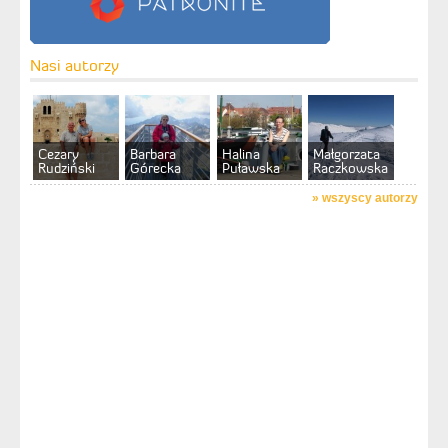
Nasi autorzy
Cezary
Barbara
Halina
Małgorzata
Rudziński
Górecka
Puławska
Raczkowska
»
wszyscy autorzy