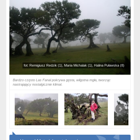
fot: Remigiusz Redzik (1), Maria Michalak (1), Halina Puławska (8)
Bardzo często Las Fanal pokrywa gęsta, wilgotna mgła, tworząc
nastrajający nostalgicznie klimat.