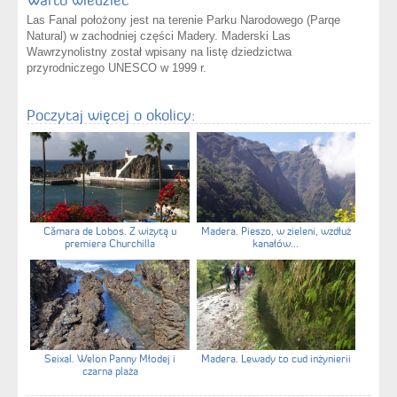
Warto wiedzieć
Las Fanal położony jest na terenie Parku Narodowego (Parqe
Natural) w zachodniej części Madery. Maderski Las
Wawrzynolistny został wpisany na listę dziedzictwa
przyrodniczego UNESCO w 1999 r.
Poczytaj więcej o okolicy:
Cămara de Lobos. Z wizytą u
Madera. Pieszo, w zieleni, wzdłuż
premiera Churchilla
kanałów...
Seixal. Welon Panny Młodej i
Madera. Lewady to cud inżynierii
czarna plaża