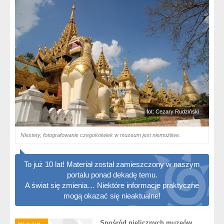
fot: Cezary Rudziński
Niestety, fotografowanie czegokolwiek w muzeum jest niemożliwe.
To już 10 lat! Materiał został zamieszczony w naszym
portalu ponad dekadę temu.
A świat się zmienia… Niektóre informacje praktyczne
mogą okazać się nieaktualne!
Spośród nielicznych muzeów