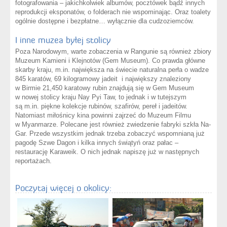
fotografowania – jakichkolwiek albumów, pocztówek bądź innych
reprodukcji eksponatów, o folderach nie wspominając. Oraz toalety
ogólnie dostępne i bezpłatne… wyłącznie dla cudzoziemców.
I inne muzea byłej stolicy
Poza Narodowym, warte zobaczenia w Rangunie są również zbiory
Muzeum Kamieni i Klejnotów (Gem Museum). Co prawda główne
skarby kraju, m.in. największa na świecie naturalna perła o wadze
845 karatów, 69 kilogramowy jadeit i największy znaleziony
w Birmie 21,450 karatowy rubin znajdują się w Gem Museum
w nowej stolicy kraju Nay Pyi Taw, to jednak i w tutejszym
są m.in. piękne kolekcje rubinów, szafirów, pereł i jadeitów.
Natomiast miłośnicy kina powinni zajrzeć do Muzeum Filmu
w Myanmarze. Polecane jest również zwiedzenie fabryki szkła Na-
Gar. Przede wszystkim jednak trzeba zobaczyć wspomnianą już
pagodę Szwe Dagon i kilka innych świątyń oraz pałac –
restaurację Karaweik. O nich jednak napiszę już w następnych
reportażach.
Poczytaj więcej o okolicy: