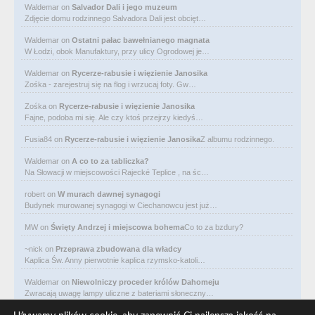
Waldemar
on
Salvador Dali i jego muzeum
Zdjęcie domu rodzinnego Salvadora Dali jest obcięt…
Waldemar
on
Ostatni pałac bawełnianego magnata
W Łodzi, obok Manufaktury, przy ulicy Ogrodowej je…
Waldemar
on
Rycerze-rabusie i więzienie Janosika
Zośka - zarejestruj się na flog i wrzucaj foty. Gw…
Zośka
on
Rycerze-rabusie i więzienie Janosika
Fajne, podoba mi się. Ale czy ktoś przejrzy kiedyś…
Fusia84
on
Rycerze-rabusie i więzienie Janosika
Z albumu rodzinnego.
Waldemar
on
A co to za tabliczka?
Na Słowacji w miejscowości Rajecké Teplice , na śc…
robert
on
W murach dawnej synagogi
Budynek murowanej synagogi w Ciechanowcu jest już…
MW
on
Święty Andrzej i miejscowa bohema
Co to za bzdury?
~nick
on
Przeprawa zbudowana dla władcy
Kaplica Św. Anny pierwotnie kaplica rzymsko-katoli…
Waldemar
on
Niewolniczy proceder królów Dahomeju
Zwracają uwagę lampy uliczne z bateriami słoneczny…
Waldemar
on
Adam Asnyk. Poeta z mojego miasta