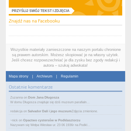
PRZYŚLIJ SWÓJ TEKST I ZDJĘCIA
Znajdź nas na Facebooku
Wszystkie materiały zamieszczone na naszym portalu chronione
są prawem autorskim. Możesz skopiować je na własny użytek.
Jeśli chcesz rozpowszechniać je dla zysku bez zgody redakcji i
autora – szukaj adwokata!
Mapa strony
|
Archiwum
|
Regulamin
Ostatnie komentarze
Zuzanna
on
Dom Jana Długosza
W domu Długosza znajduje się dziś muzeum parafialn…
redakcja
on
Salvador Dali i jego muzeum
Zdjęcia zmienione.
~nick
on
Opactwo cystersów w Podklasztorzu
Nazywam się Wełpa Wiesław ur. 23 06 1936r na Podkl…