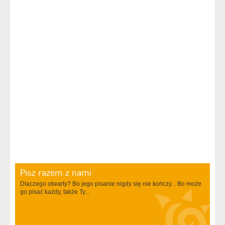
Pisz razem z nami
Dlaczego otwarty? Bo jego pisanie nigdy się nie kończy... Bo może
go pisać każdy, także Ty...