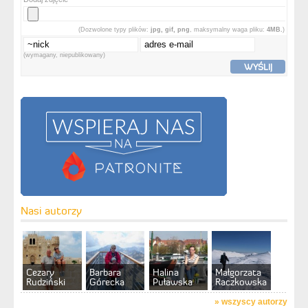
(Dozwolone typy plików:
jpg, gif, png
, maksymalny waga pliku:
4MB.
)
(wymagany, niepublikowany)
WYŚLIJ
Nasi autorzy
Cezary
Barbara
Halina
Małgorzata
Rudziński
Górecka
Puławska
Raczkowska
»
wszyscy autorzy