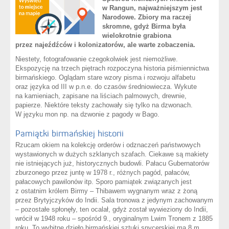
w Rangun, najważniejszym jest
Narodowe. Zbiory ma raczej
skromne, gdyż Birma była
wielokrotnie grabiona
przez najeźdźców i kolonizatorów, ale warte zobaczenia.
Niestety, fotografowanie czegokolwiek jest niemożliwe.
Ekspozycję na trzech piętrach rozpoczyna historia piśmiennictwa
birmańskiego. Oglądam stare wzory pisma i rozwoju alfabetu
oraz języka od III w p.n.e. do czasów średniowiecza. Wykute
na kamieniach, zapisane na liściach palmowych, drewnie,
papierze. Niektóre teksty zachowały się tylko na dzwonach.
W języku mon np. na dzwonie z pagody w Bago.
Pamiątki birmańskiej historii
Rzucam okiem na kolekcję orderów i odznaczeń państwowych
wystawionych w dużych szklanych szafach. Ciekawe są makiety
nie istniejących już, historycznych budowli. Pałacu Gubernatorów
zburzonego przez juntę w 1978 r., różnych pagód, pałaców,
pałacowych pawilonów itp. Sporo pamiątek związanych jest
z ostatnim królem Birmy – Thibawem wygnanym wraz z żoną
przez Brytyjczyków do Indii. Sala tronowa z jedynym zachowanym
– pozostałe spłonęły, ten ocalał, gdyż został wywieziony do Indii,
wrócił w 1948 roku – spośród 9., oryginalnym Lwim Tronem z 1885
roku. To wybitne dzieło birmańskiej sztuki snycerskiej ma 8 m