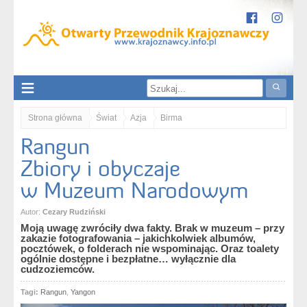
Strona główna
Świat
Azja
Birma
Rangun
Rangun. Zbiory i obyczaje w Muzeum Narodowym
Zbiory i obyczaje
w Muzeum Narodowym
Autor:
Cezary Rudziński
Moją uwagę zwróciły dwa fakty. Brak w muzeum – przy
zakazie fotografowania – jakichkolwiek albumów,
pocztówek, o folderach nie wspominając. Oraz toalety
ogólnie dostępne i bezpłatne… wyłącznie dla
cudzoziemców.
Tagi:
Rangun
,
Yangon