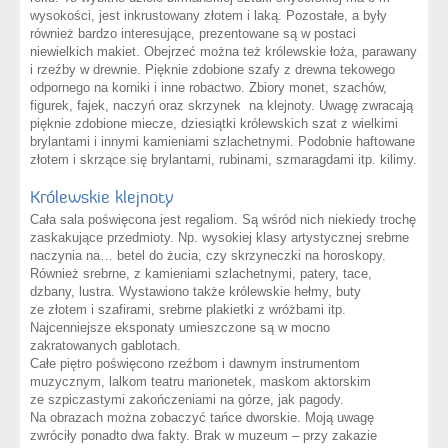
wysokości, jest inkrustowany złotem i laką. Pozostałe, a były
również bardzo interesujące, prezentowane są w postaci
niewielkich makiet. Obejrzeć można też królewskie łoża, parawany
i rzeźby w drewnie. Pięknie zdobione szafy z drewna tekowego
odpornego na korniki i inne robactwo. Zbiory monet, szachów,
figurek, fajek, naczyń oraz skrzynek na klejnoty. Uwagę zwracają
pięknie zdobione miecze, dziesiątki królewskich szat z wielkimi
brylantami i innymi kamieniami szlachetnymi. Podobnie haftowane
złotem i skrzące się brylantami, rubinami, szmaragdami itp. kilimy.
Królewskie klejnoty
Cała sala poświęcona jest regaliom. Są wśród nich niekiedy trochę
zaskakujące przedmioty. Np. wysokiej klasy artystycznej srebrne
naczynia na… betel do żucia, czy skrzyneczki na horoskopy.
Również srebrne, z kamieniami szlachetnymi, patery, tace,
dzbany, lustra. Wystawiono także królewskie hełmy, buty
ze złotem i szafirami, srebrne plakietki z wróżbami itp.
Najcenniejsze eksponaty umieszczone są w mocno
zakratowanych gablotach.
Całe piętro poświęcono rzeźbom i dawnym instrumentom
muzycznym, lalkom teatru marionetek, maskom aktorskim
ze szpiczastymi zakończeniami na górze, jak pagody.
Na obrazach można zobaczyć tańce dworskie. Moją uwagę
zwróciły ponadto dwa fakty. Brak w muzeum – przy zakazie