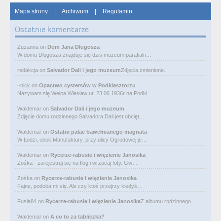
Mapa strony
|
Archiwum
|
Regulamin
Ostatnie komentarze
Zuzanna
on
Dom Jana Długosza
W domu Długosza znajduje się dziś muzeum parafialn…
redakcja
on
Salvador Dali i jego muzeum
Zdjęcia zmienione.
~nick
on
Opactwo cystersów w Podklasztorzu
Nazywam się Wełpa Wiesław ur. 23 06 1936r na Podkl…
Waldemar
on
Salvador Dali i jego muzeum
Zdjęcie domu rodzinnego Salvadora Dali jest obcięt…
Waldemar
on
Ostatni pałac bawełnianego magnata
W Łodzi, obok Manufaktury, przy ulicy Ogrodowej je…
Waldemar
on
Rycerze-rabusie i więzienie Janosika
Zośka - zarejestruj się na flog i wrzucaj foty. Gw…
Zośka
on
Rycerze-rabusie i więzienie Janosika
Fajne, podoba mi się. Ale czy ktoś przejrzy kiedyś…
Fusia84
on
Rycerze-rabusie i więzienie Janosika
Z albumu rodzinnego.
Waldemar
on
A co to za tabliczka?