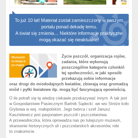
To już 10 lat! Materiał został zamieszczony w naszym
portalu ponad dekadę temu.
A świat się zmienia… Niektóre informacje praktyczne
mogą okazać się nieaktualne!
Życie pszczół, organizacja rojów,
zadania, które wykonują
poszczególne kategorie członkiń
tej społeczności, w jaki sposób
przekazują sobie informacje
oraz drogi do miododajnych kwiatów, zbierają oraz gromadzą
miód i pyłki kwiatowe itp. mogą być fascynującą opowieścią.
O ile potrafi się tę wiedzę ciekawie przekazywać innym. A tak jest
w Gospodarstwie Pasiecznym Bartnik Sądecki: we wsi Stróże koło
Grybowa w woj. małopolskim. Jego twórca i szef Janusz
Kasztelewicz jest pasjonatem pszczół i pszczelarstwa.
A przewodniczka, która oprowadza nas po tutejszym muzeum,
skansenie historycznych uli i pszczelarskich akcesoriów, robi
to znakomicie.