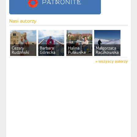
Nasi autorzy
Cezary
Barbara
Halina
Małgorzata
Rudziński
Górecka
Puławska
Raczkowska
»
wszyscy autorzy