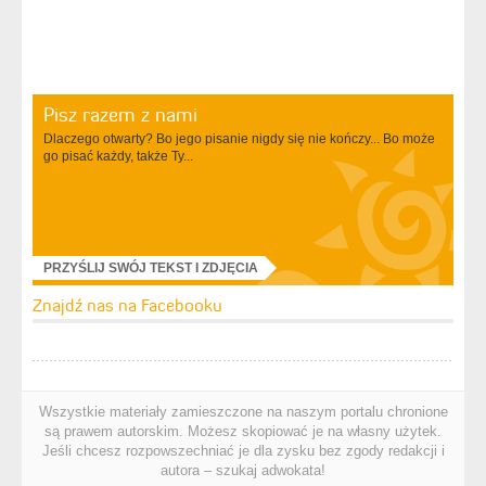
Pisz razem z nami
Dlaczego otwarty? Bo jego pisanie nigdy się nie kończy... Bo może
go pisać każdy, także Ty...
PRZYŚLIJ SWÓJ TEKST I ZDJĘCIA
Znajdź nas na Facebooku
Wszystkie materiały zamieszczone na naszym portalu chronione
są prawem autorskim. Możesz skopiować je na własny użytek.
Jeśli chcesz rozpowszechniać je dla zysku bez zgody redakcji i
autora – szukaj adwokata!