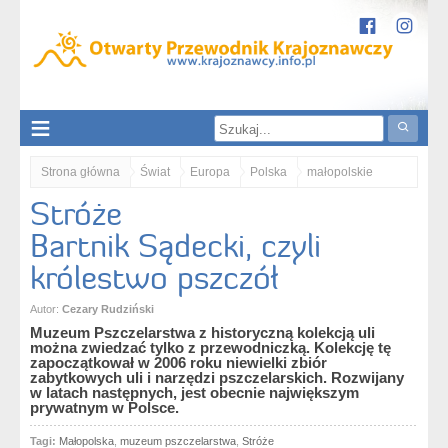
Strona główna
Świat
Europa
Polska
małopolskie
Stróże
Obniżenie Gorlickie
Stróże. Bartnik Sądecki, czyli królestwo pszczół
Bartnik Sądecki, czyli
królestwo pszczół
Autor:
Cezary Rudziński
Muzeum Pszczelarstwa z historyczną kolekcją uli
można zwiedzać tylko z przewodniczką. Kolekcję tę
zapoczątkował w 2006 roku niewielki zbiór
zabytkowych uli i narzędzi pszczelarskich. Rozwijany
w latach następnych, jest obecnie największym
prywatnym w Polsce.
Tagi:
Małopolska
,
muzeum pszczelarstwa
,
Stróże