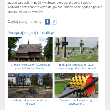
przede wszystkim pyłki kwiatowe, pierzgę, propolis i wosk.
Wytwarza też znane z wysokiej jakości miody pitne będące polską
specjalnością od wieków.
Czytaj dalej - strony:
1
2
Poczytaj więcej o okolicy:
Lipnica Murowana. Światowid
Biskupice Radłowskie. Dwa
przyczaił się za ołtarzem
cmentarze po dwóch stronach
drogi
Żabno. Takie miasteczko po
Szczucin. Jak kiedyś drogi
drodze
budowano...