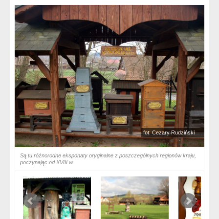
fot: Cezary Rudziński
Są tu różnorodne eksponaty oryginalne z poszczególnych regionów kraju,
poczynając od XVIII w.