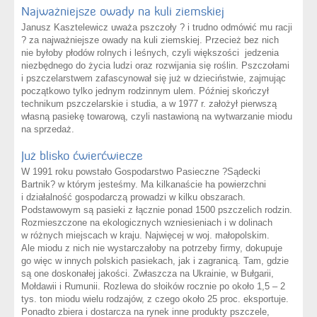
Najważniejsze owady na kuli ziemskiej
Janusz Kasztelewicz uważa pszczoły ? i trudno odmówić mu racji
? za najważniejsze owady na kuli ziemskiej. Przecież bez nich
nie byłoby płodów rolnych i leśnych, czyli większości jedzenia
niezbędnego do życia ludzi oraz rozwijania się roślin. Pszczołami
i pszczelarstwem zafascynował się już w dzieciństwie, zajmując
początkowo tylko jednym rodzinnym ulem. Później skończył
technikum pszczelarskie i studia, a w 1977 r. założył pierwszą
własną pasiekę towarową, czyli nastawioną na wytwarzanie miodu
na sprzedaż.
Już blisko ćwierćwiecze
W 1991 roku powstało Gospodarstwo Pasieczne ?Sądecki
Bartnik? w którym jesteśmy. Ma kilkanaście ha powierzchni
i działalność gospodarczą prowadzi w kilku obszarach.
Podstawowym są pasieki z łącznie ponad 1500 pszczelich rodzin.
Rozmieszczone na ekologicznych wzniesieniach i w dolinach
w różnych miejscach w kraju. Najwięcej w woj. małopolskim.
Ale miodu z nich nie wystarczałoby na potrzeby firmy, dokupuje
go więc w innych polskich pasiekach, jak i zagranicą. Tam, gdzie
są one doskonałej jakości. Zwłaszcza na Ukrainie, w Bułgarii,
Mołdawii i Rumunii. Rozlewa do słoików rocznie po około 1,5 – 2
tys. ton miodu wielu rodzajów, z czego około 25 proc. eksportuje.
Ponadto zbiera i dostarcza na rynek inne produkty pszczele,