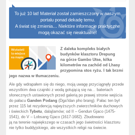
To już 10 lat! Materiał został zamieszczony w naszym
portalu ponad dekadę temu.
A świat się zmienia… Niektóre informacje praktyczne
mogą okazać się nieaktualne!
Z daleka kompleks białych
budynków klasztoru Drepung
na górze Gambo Utse, kilka
kilometrów na zachód od Lhasy
przypomina stos ryżu. I tak brzmi
jego nazwa w tłumaczeniu.
Ale gdy wdrapałem się do niego, moją uwagę przyciągnęły przede
wszystkim dwa czajniki z wodą gotującą się na… bateriach
słonecznych ustawionych przed galerią po prawej stronie wejścia
do pałacu
Ganden Podang
(Dga’ldan pho brang). Pałac ten był
przez 115 lat rezydencją najwyższych zwierzchników duchowych
i świeckich
Tybetu
, dalajlamów; od II – Gendun Gjaco (1475-
1541), do V – Lobsang Gjaco (1617-1682). Zbudowano
ją na terenie największego w czasach jego świetności klasztoru
nie tylko buddyjskiego, ale wszystkich religii na świecie.