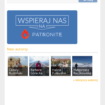
Nasi autorzy
Cezary
Barbara
Halina
Małgorzata
Rudziński
Górecka
Puławska
Raczkowska
»
wszyscy autorzy