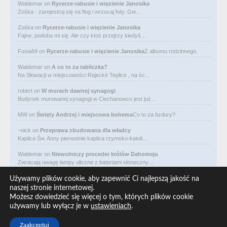
Waldemar
on
Rycerze-rabusie i więzienie Janosika
Zośka - zarejestruj się na flog i wrzucaj foty. Gw…
Zośka
on
Rycerze-rabusie i więzienie Janosika
Fajne, podoba mi się. Ale czy ktoś przejrzy kiedyś…
Fusia84
on
Rycerze-rabusie i więzienie Janosika
Z albumu rodzinnego.
Waldemar
on
A co to za tabliczka?
Na Słowacji w miejscowości Rajecké Teplice , na śc…
robert
on
W murach dawnej synagogi
Budynek murowanej synagogi w Ciechanowcu jest już…
MW
on
Święty Andrzej i miejscowa bohema
Co to za bzdury?
~nick
on
Przeprawa zbudowana dla władcy
Kaplica Św. Anny pierwotnie kaplica rzymsko-katoli…
Waldemar
on
Niewolniczy proceder królów Dahomeju
Zwracają uwagę lampy uliczne z bateriami słoneczny…
Waldemar
on
Adam Asnyk. Poeta z mojego miasta
Używamy plików cookie, aby zapewnić Ci najlepszą jakość na
CIEKAWOSTKA że pod banderą Malty pływa statek m/v…
naszej stronie internetowej.
Możesz dowiedzieć się więcej o tym, których plików cookie
Waldemar
on
Historia na Wawelskim Wzgórzu
używamy lub wyłącz je w
ustawieniach
.
Michał Bogoria Skotnicki (1775–1808). Portret Mich…
Zaakceptuj