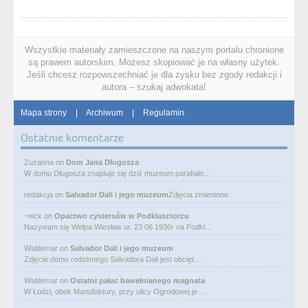
Wszystkie materiały zamieszczone na naszym portalu chronione
są prawem autorskim. Możesz skopiować je na własny użytek.
Jeśli chcesz rozpowszechniać je dla zysku bez zgody redakcji i
autora – szukaj adwokata!
Mapa strony
|
Archiwum
|
Regulamin
Ostatnie komentarze
Zuzanna
on
Dom Jana Długosza
W domu Długosza znajduje się dziś muzeum parafialn…
redakcja
on
Salvador Dali i jego muzeum
Zdjęcia zmienione.
~nick
on
Opactwo cystersów w Podklasztorzu
Nazywam się Wełpa Wiesław ur. 23 06 1936r na Podkl…
Waldemar
on
Salvador Dali i jego muzeum
Zdjęcie domu rodzinnego Salvadora Dali jest obcięt…
Waldemar
on
Ostatni pałac bawełnianego magnata
W Łodzi, obok Manufaktury, przy ulicy Ogrodowej je…