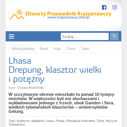
Strona główna
Świat
Azja
Chiny
Tybet
Lhasa
Lhasa. Drepung, klasztor wielki i potężny
Drepung, klasztor wielki
i potężny
Autor:
Cezary Rudziński
W szczytowym okresie mieszkało tu ponad 10 tysięcy
mnichów. W większości byli oni słuchaczami i
wykładowcami jednego z trzech, obok Ganden i Sera,
wielkich tybetańskich klasztorów – uniwersytetów
Gelung.
Tagi:
buddyzm
,
dalajlama
,
Lhasa
,
Potala
,
Rewolucja Kulturalna
,
Tybet
,
Wyżyna
Tybetańska