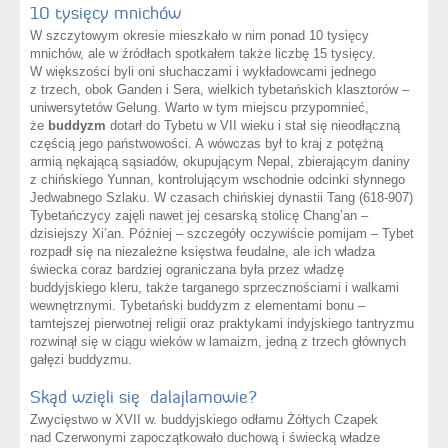
10 tysięcy mnichów
W szczytowym okresie mieszkało w nim ponad 10 tysięcy
mnichów, ale w źródłach spotkałem także liczbę 15 tysięcy.
W większości byli oni słuchaczami i wykładowcami jednego
z trzech, obok Ganden i Sera, wielkich tybetańskich klasztorów –
uniwersytetów Gelung. Warto w tym miejscu przypomnieć,
że
buddyzm
dotarł do Tybetu w VII wieku i stał się nieodłączną
częścią jego państwowości. A wówczas był to kraj z potężną
armią nękającą sąsiadów, okupującym Nepal, zbierającym daniny
z chińskiego Yunnan, kontrolującym wschodnie odcinki słynnego
Jedwabnego Szlaku. W czasach chińskiej dynastii Tang (618-907)
Tybetańczycy zajęli nawet jej cesarską stolicę Chang’an –
dzisiejszy Xi’an. Później – szczegóły oczywiście pomijam – Tybet
rozpadł się na niezależne księstwa feudalne, ale ich władza
świecka coraz bardziej ograniczana była przez władzę
buddyjskiego kleru, także targanego sprzecznościami i walkami
wewnętrznymi. Tybetański buddyzm z elementami bonu –
tamtejszej pierwotnej religii oraz praktykami indyjskiego tantryzmu
rozwinął się w ciągu wieków w lamaizm, jedną z trzech głównych
gałęzi buddyzmu.
Skąd wzięli się dalajlamowie?
Zwycięstwo w XVII w. buddyjskiego odłamu Żółtych Czapek
nad Czerwonymi zapoczątkowało duchową i świecką władze