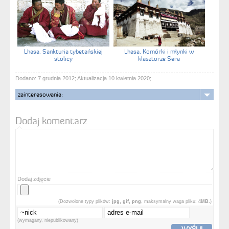
Lhasa. Sankturia tybetańskiej
Lhasa. Komórki i młynki w
stolicy
klasztorze Sera
Dodano: 7 grudnia 2012; Aktualizacja 10 kwietnia 2020;
zainteresowania:
Dodaj komentarz
Dodaj zdjęcie
(Dozwolone typy plików:
jpg, gif, png
, maksymalny waga pliku:
4MB.
)
(wymagany, niepublikowany)
WYŚLIJ