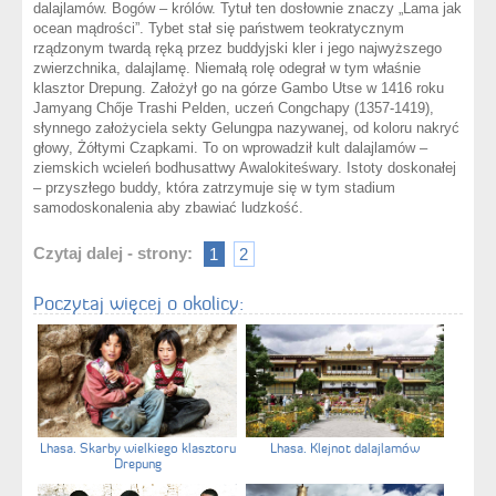
dalajlamów. Bogów – królów. Tytuł ten dosłownie znaczy „Lama jak
ocean mądrości”. Tybet stał się państwem teokratycznym
rządzonym twardą ręką przez buddyjski kler i jego najwyższego
zwierzchnika, dalajlamę. Niemałą rolę odegrał w tym właśnie
klasztor Drepung. Założył go na górze Gambo Utse w 1416 roku
Jamyang Chője Trashi Pelden, uczeń Congchapy (1357-1419),
słynnego założyciela sekty Gelungpa nazywanej, od koloru nakryć
głowy, Żółtymi Czapkami. To on wprowadził kult dalajlamów –
ziemskich wcieleń bodhusattwy Awalokiteśwary. Istoty doskonałej
– przyszłego buddy, która zatrzymuje się w tym stadium
samodoskonalenia aby zbawiać ludzkość.
Czytaj dalej - strony:
1
2
Poczytaj więcej o okolicy:
Lhasa. Skarby wielkiego klasztoru
Lhasa. Klejnot dalajlamów
Drepung