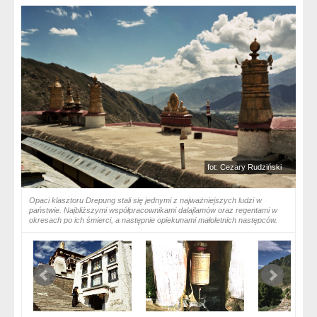
fot: Cezary Rudziński
Opaci klasztoru Drepung stali się jednymi z najważniejszych ludzi w
państwie. Najbliższymi współpracownikami dalajlamów oraz regentami w
okresach po ich śmierci, a następnie opiekunami małoletnich następców.