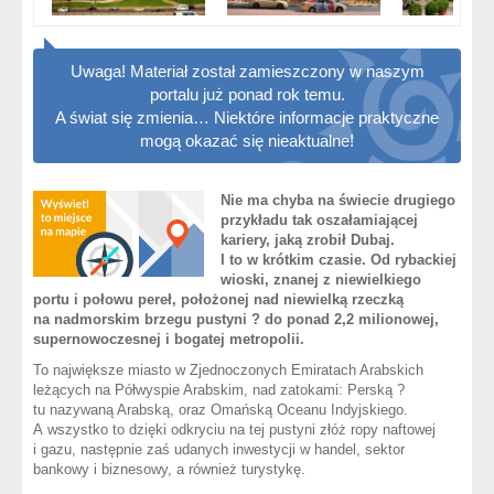
Uwaga! Materiał został zamieszczony w naszym
portalu już ponad rok temu.
A świat się zmienia… Niektóre informacje praktyczne
mogą okazać się nieaktualne!
Nie ma chyba na świecie drugiego
przykładu tak oszałamiającej
kariery, jaką zrobił Dubaj.
I to w krótkim czasie. Od rybackiej
wioski, znanej z niewielkiego
portu i połowu pereł, położonej nad niewielką rzeczką
na nadmorskim brzegu pustyni ? do ponad 2,2 milionowej,
supernowoczesnej i bogatej metropolii.
To największe miasto w Zjednoczonych Emiratach Arabskich
leżących na Półwyspie Arabskim, nad zatokami: Perską ?
tu nazywaną Arabską, oraz Omańską Oceanu Indyjskiego.
A wszystko to dzięki odkryciu na tej pustyni złóż ropy naftowej
i gazu, następnie zaś udanych inwestycji w handel, sektor
bankowy i biznesowy, a również turystykę.