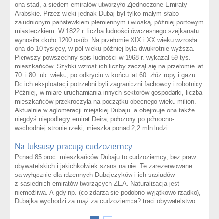
ona stąd, a siedem emiratów utworzyło Zjednoczone Emiraty
Arabskie. Przez wieki jednak Dubaj był tylko małym słabo
zaludnionym państewkiem plemiennym i wioską, później portowym
miasteczkiem. W 1822 r. liczba ludności ówczesnego szejkanatu
wynosiła około 1200 osób. Na przełomie XIX i XX wieku wzrosła
ona do 10 tysięcy, w pół wieku później była dwukrotnie wyższa.
Pierwszy powszechny spis ludności w 1968 r. wykazał 59 tys.
mieszkańców. Szybki wzrost ich liczby zaczął się na przełomie lat
70. i 80. ub. wieku, po odkryciu w końcu lat 60. złóż ropy i gazu.
Do ich eksploatacji potrzebni byli zagraniczni fachowcy i robotnicy.
Później, w miarę uruchamiania innych sektorów gospodarki, liczba
mieszkańców przekroczyła na początku obecnego wieku milion.
Aktualnie w aglomeracji miejskiej Dubaju, a obejmuje ona także
niegdyś niepodległy emirat Deira, położony po północno-
wschodniej stronie rzeki, mieszka ponad 2,2 mln ludzi.
Na luksusy pracują cudzoziemcy
Ponad 85 proc. mieszkańców Dubaju to cudzoziemcy, bez praw
obywatelskich i jakichkolwiek szans na nie. Te zarezerwowane
są wyłącznie dla rdzennych Dubajczyków i ich sąsiadów
z sąsiednich emiratów tworzących ZEA. Naturalizacja jest
niemożliwa. A gdy np. (co zdarza się podobno wyjątkowo rzadko),
Dubajka wychodzi za mąż za cudzoziemca? traci obywatelstwo.