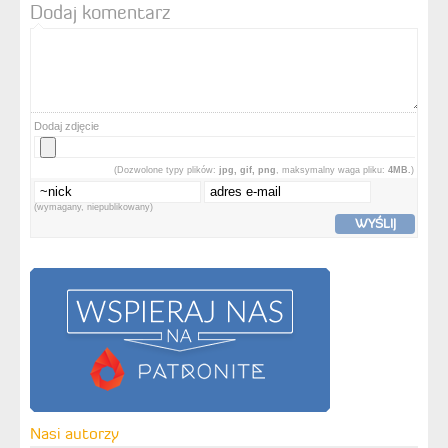
Dodaj komentarz
Dodaj zdjęcie
(Dozwolone typy plików:
jpg, gif, png
, maksymalny waga pliku:
4MB.
)
(wymagany, niepublikowany)
WYŚLIJ
Nasi autorzy