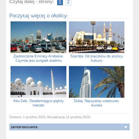
Czytaj dalej - strony:
1
2
Poczytaj więcej o okolicy:
Zjednoczone Emiraty Arabskie.
Szardża. Od znaczków do stolicy
Czymże jest związek siedmiu
kultury
krajów?
Abu Zabi. Oszałamiająco piękny
Dubaj. Najwyższy wieżowiec
meczet
świata
Dodano: 1 grudnia 2016; Aktualizacja 12 grudnia 2016;
zainteresowania: