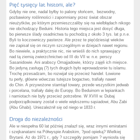
Pięć tysięcy lat historii, ale?
Gdyby nie one, nadal byłby to palony słońcem, bezwodny,
pozbawiony roślinności i zapomniany przez świat obszar
nieużytków, po którym przemieszczaliby się na wielbłądach nikogo
nie obchodzący Beduini. Historia tego miejsca jest dosyć długa,
bo pierwsze ślady osadnictwa tu pochodzą z około 3 tys. lat p.n.e.
Byli to koczowniczy pasterze. Ale przez te pięćdziesiąt wieków
nie zapisał się on niczym szczególnym w dziejach nawet regionu.
Bo niewiele, a praktycznie nic, nie wnieśli do nich sprawujący
nad tą ziemią zwierzchnictwo od III do VII w. n.e. perscy
Sasanidowie. Ani arabscy Omajjadowie, którzy zajęli ich miejsce.
Bo jedyną zasługą (?) tych drugich było wprowadzenie tu islamu.
Trochę przesadzam, bo rozwijał się przecież handel. Łowione
tu perły, główne wówczas tutejsze bogactwo, trafiały nawet
do Chin. A przywożone stamtąd towary, przede wszystkim jedwab
i porcelana, trafiały dalej do Europy. Bo Beduinom w lepiankach
i namiotach nie były przecież potrzebne. W XVIII w. Dubaj
podporządkowany został o wiele większemu sąsiadowi, Abu Zabi
(Abu Ghabi). Uniezależnił się od niego w 1833 r.
Droga do niezależności
Ale w niespełna 60 lat później znalazł się, wraz innymi emiratami
i szejkanatami na Półwyspie Arabskim, ?pod opieką? Wielkiej
Brytanii. Aż do 1971 r., gdy ? szczegóły pomijam ? wyniosła się