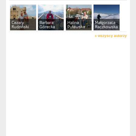
Cezary
Barbara
Halina
Małgorzata
Rudziński
Górecka
Puławska
Raczkowska
»
wszyscy autorzy