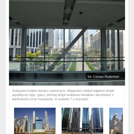
fot: Cezary Rudziński
Dubaj jest krajem bardzo zamożnym. Bogactwo zdobył najpierw dzięki
wydobyciu ropy i gazu, później dzięki wolnemu handlowi i dochodom z
bankowości oraz transportu. A ostatnio ? z turystyki.