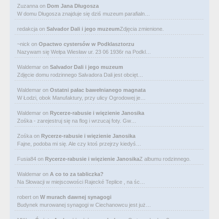
Zuzanna
on
Dom Jana Długosza
W domu Długosza znajduje się dziś muzeum parafialn…
redakcja
on
Salvador Dali i jego muzeum
Zdjęcia zmienione.
~nick
on
Opactwo cystersów w Podklasztorzu
Nazywam się Wełpa Wiesław ur. 23 06 1936r na Podkl…
Waldemar
on
Salvador Dali i jego muzeum
Zdjęcie domu rodzinnego Salvadora Dali jest obcięt…
Waldemar
on
Ostatni pałac bawełnianego magnata
W Łodzi, obok Manufaktury, przy ulicy Ogrodowej je…
Waldemar
on
Rycerze-rabusie i więzienie Janosika
Zośka - zarejestruj się na flog i wrzucaj foty. Gw…
Zośka
on
Rycerze-rabusie i więzienie Janosika
Fajne, podoba mi się. Ale czy ktoś przejrzy kiedyś…
Fusia84
on
Rycerze-rabusie i więzienie Janosika
Z albumu rodzinnego.
Waldemar
on
A co to za tabliczka?
Na Słowacji w miejscowości Rajecké Teplice , na śc…
robert
on
W murach dawnej synagogi
Budynek murowanej synagogi w Ciechanowcu jest już…