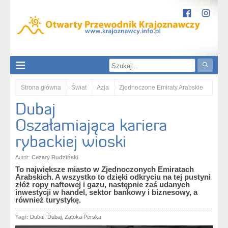
Strona główna
Świat
Azja
Zjednoczone Emiraty Arabskie
Dubaj
Dubaj. Oszałamiająca kariera rybackiej wioski
Oszałamiająca kariera
rybackiej wioski
Autor:
Cezary Rudziński
To największe miasto w Zjednoczonych Emiratach
Arabskich. A wszystko to dzięki odkryciu na tej pustyni
złóż ropy naftowej i gazu, następnie zaś udanych
inwestycji w handel, sektor bankowy i biznesowy, a
również turystykę.
Tagi:
Dubai
,
Dubaj
,
Zatoka Perska