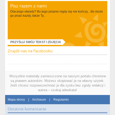
Pisz razem z nami
Dlaczego otwarty? Bo jego pisanie nigdy się nie kończy... Bo może
go pisać każdy, także Ty...
PRZYŚLIJ SWÓJ TEKST I ZDJĘCIA
Znajdź nas na Facebooku
Wszystkie materiały zamieszczone na naszym portalu chronione
są prawem autorskim. Możesz skopiować je na własny użytek.
Jeśli chcesz rozpowszechniać je dla zysku bez zgody redakcji i
autora – szukaj adwokata!
Mapa strony
|
Archiwum
|
Regulamin
Ostatnie komentarze