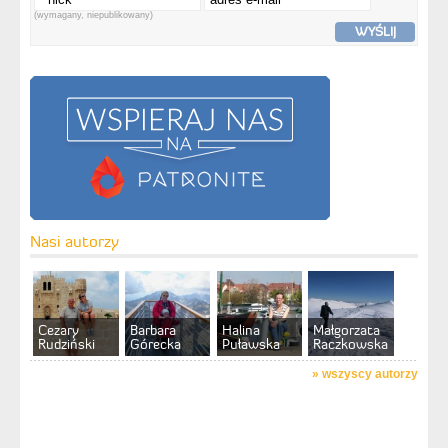
(wymagany, niepublikowany)
WYŚLIJ
Nasi autorzy
Cezary
Barbara
Halina
Małgorzata
Rudziński
Górecka
Puławska
Raczkowska
»
wszyscy autorzy