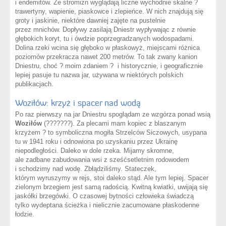
i endemitów. Ze stromizn wyglądają liczne wychodnie skalne ?
trawertyny, wapienie, piaskowce i zlepieńce. W nich znajdują się
groty i jaskinie, niektóre dawniej zajęte na pustelnie
przez mnichów. Dopływy zasilają Dniestr wypływając z równie
głębokich koryt, tu i ówdzie poprzegradzanych wodospadami.
Dolina rzeki wcina się głęboko w płaskowyż, miejscami różnica
poziomów przekracza nawet 200 metrów. To tak zwany kanion
Dniestru, choć ? moim zdaniem ? i historycznie, i geograficznie
lepiej pasuje tu nazwa jar, używana w niektórych polskich
publikacjach.
Woziłów: krzyż i spacer nad wodą
Po raz pierwszy na jar Dniestru spoglądam ze wzgórza ponad wsią
Woziłów
(???????). Za plecami mam kopiec z blaszanym
krzyżem ? to symboliczna mogiła Strzelców Siczowych, usypana
tu w 1941 roku i odnowiona po uzyskaniu przez Ukrainę
niepodległości. Daleko w dole rzeka. Mijamy skromne,
ale zadbane zabudowania wsi z sześćsetletnim rodowodem
i schodzimy nad wodę. Zbłądziliśmy. Stateczek,
którym wyruszymy w rejs, stoi daleko stąd. Ale tym lepiej. Spacer
zielonym brzegiem jest samą radością. Kwitną kwiatki, uwijają się
jaskółki brzegówki. O czasowej bytności człowieka świadczą
tylko wydeptana ścieżka i nielicznie zacumowane płaskodenne
łodzie.