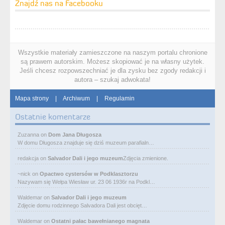
Znajdź nas na Facebooku
Wszystkie materiały zamieszczone na naszym portalu chronione
są prawem autorskim. Możesz skopiować je na własny użytek.
Jeśli chcesz rozpowszechniać je dla zysku bez zgody redakcji i
autora – szukaj adwokata!
Mapa strony
|
Archiwum
|
Regulamin
Ostatnie komentarze
Zuzanna
on
Dom Jana Długosza
W domu Długosza znajduje się dziś muzeum parafialn…
redakcja
on
Salvador Dali i jego muzeum
Zdjęcia zmienione.
~nick
on
Opactwo cystersów w Podklasztorzu
Nazywam się Wełpa Wiesław ur. 23 06 1936r na Podkl…
Waldemar
on
Salvador Dali i jego muzeum
Zdjęcie domu rodzinnego Salvadora Dali jest obcięt…
Waldemar
on
Ostatni pałac bawełnianego magnata