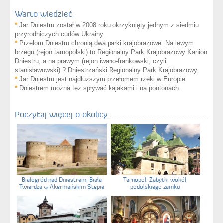
Warto wiedzieć
*
Jar Dniestru został w 2008 roku okrzyknięty jednym z siedmiu
przyrodniczych cudów Ukrainy.
*
Przełom Dniestru chronią dwa parki krajobrazowe. Na lewym
brzegu (rejon tarnopolski) to Regionalny Park Krajobrazowy Kanion
Dniestru, a na prawym (rejon iwano-frankowski, czyli
stanisławowski) ? Dniestrzański Regionalny Park Krajobrazowy.
*
Jar Dniestru jest najdłuższym przełomem rzeki w Europie.
*
Dniestrem można też spływać kajakami i na pontonach.
Poczytaj więcej o okolicy:
Białogród nad Dniestrem. Biała
Tarnopol. Zabytki wokół
Twierdza w Akermańskim Stepie
podolskiego zamku