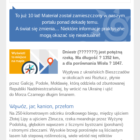
To już 10 lat! Materiał został zamieszczony w naszym
portalu ponad dekadę temu.
A świat się zmienia… Niektóre informacje praktyczne
mogą okazać się nieaktualne!
Dniestr (???????) jest potężną
rzeką. Ma długość ? 1352 km,
a dla porównania Wisła ? 1047.
Wypływa z ukraińskich Bieszczadów
w okolicach wsi Rozłucz, płynie
przez Galicję, Podole, Mołdawię, którą oddziela od zbuntowanej
Republiki Naddniestrzańskiej, by wrócić na Ukrainę i ujść
do Morza Czarnego długim limanem.
Wąwóz, jar, kanion, przełom
Na 250-kilometrowym odcinku środkowego biegu, między ujściem
Złotej Lipy a ujściem Zbrucza, rzeka meandruje przez Wyżynę
Podolską, głębokim wąwozem z licznymi bystrzami (porohami)
i stromymi zboczami. Wysokie brzegi porośnięte są liściastym
lasem lub stepową roślinnością, wiele wśród niej reliktów