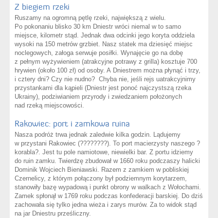
Z biegiem rzeki
Ruszamy na ogromną pętlę rzeki, największą z wielu.
Po pokonaniu blisko 30 km Dniestr wróci niemal w to samo
miejsce, kilometr stąd. Jednak dwa odcinki jego koryta oddziela
wysoki na 150 metrów grzbiet. Nasz statek ma dziesięć miejsc
noclegowych, załoga serwuje posiłki. Wynajęcie go na dobę
z pełnym wyżywieniem (atrakcyjne potrawy z grilla) kosztuje 700
hrywien (około 100 zł) od osoby. A Dniestrem można płynąć i trzy,
i cztery dni? Czy nie nudno? Chyba nie, jeśli rejs uatrakcyjnimy
przystankami dla kąpieli (Dniestr jest ponoć najczystszą rzeka
Ukrainy), podziwianiem przyrody i zwiedzaniem położonych
nad rzeką miejscowości.
Rakowiec: port i zamkowa ruina
Nasza podróż trwa jednak zaledwie kilka godzin. Lądujemy
w przystani Rakowiec (????????). To port macierzysty naszego ?
korabla?. Jest tu pole namiotowe, niewielki bar. Z portu idziemy
do ruin zamku. Twierdzę zbudował w 1660 roku podczaszy halicki
Dominik Wojciech Bieniawski. Razem z zamkiem w pobliskiej
Czernelicy, z którym połączony był podziemnym korytarzem,
stanowiły bazę wypadową i punkt obrony w walkach z Wołochami.
Zamek spłonął w 1769 roku podczas konfederacji barskiej. Do dziś
zachowała się tylko jedna wieża i zarys murów. Za to widok stąd
na jar Dniestru prześliczny.