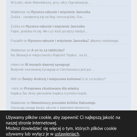
W Łodzi, obok Manufaktury, przy ulicy Ogrodowej je…
Waldemar
on
Rycerze-rabusie i więzienie Janosika
Zośka - zarejestruj się na flog i wrzucaj foty. Gw…
Zośka
on
Rycerze-rabusie i więzienie Janosika
Fajne, podoba mi się. Ale czy ktoś przejrzy kiedyś…
Fusia84
on
Rycerze-rabusie i więzienie Janosika
Z albumu rodzinnego.
Waldemar
on
A co to za tabliczka?
Na Słowacji w miejscowości Rajecké Teplice , na śc…
robert
on
W murach dawnej synagogi
Budynek murowanej synagogi w Ciechanowcu jest już…
MW
on
Święty Andrzej i miejscowa bohema
Co to za bzdury?
~nick
on
Przeprawa zbudowana dla władcy
Kaplica Św. Anny pierwotnie kaplica rzymsko-katoli…
Waldemar
on
Niewolniczy proceder królów Dahomeju
Zwracają uwagę lampy uliczne z bateriami słoneczny…
Waldemar
on
Adam Asnyk. Poeta z mojego miasta
Używamy plików cookie, aby zapewnić Ci najlepszą jakość na
CIEKAWOSTKA że pod banderą Malty pływa statek m/v…
naszej stronie internetowej.
Możesz dowiedzieć się więcej o tym, których plików cookie
Waldemar
on
Historia na Wawelskim Wzgórzu
używamy lub wyłącz je w
ustawieniach
.
Michał Bogoria Skotnicki (1775–1808). Portret Mich…