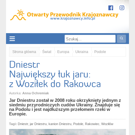
Strona główna
Świat
Europa
Ukraina
Podole
Dniestr
Dniestr. Największy łuk jaru: z Woziłek do Rakowca
Największy łuk jaru:
z Woziłek do Rakowca
Autorka:
Anna Ochremiak
Jar Dniestru został w 2008 roku okrzyknięty jednym z
siedmiu przyrodniczych cudów Ukrainy. Znajduje się
na Podolu i jest najdłuższym przełomem rzeki w
Europie.
Tagi:
Dniestr
,
jar Dniestru
,
kanion Dniestru
,
Podole
,
Rakowiec
,
Woziłów