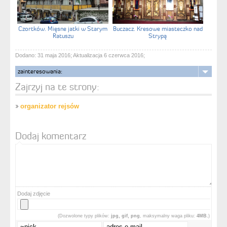
Czortków. Mięsne jatki w Starym
Buczacz. Kresowe miasteczko nad
Ratuszu
Strypą
Dodano: 31 maja 2016; Aktualizacja 6 czerwca 2016;
zainteresowania:
Zajrzyj na te strony:
organizator rejsów
Dodaj komentarz
Dodaj zdjęcie
(Dozwolone typy plików:
jpg, gif, png
, maksymalny waga pliku:
4MB.
)