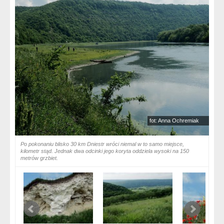
fot: Anna Ochremiak
Po pokonaniu blisko 30 km Dniestr wróci niemal w to samo miejsce,
kilometr stąd. Jednak dwa odcinki jego koryta oddziela wysoki na 150
metrów grzbiet.