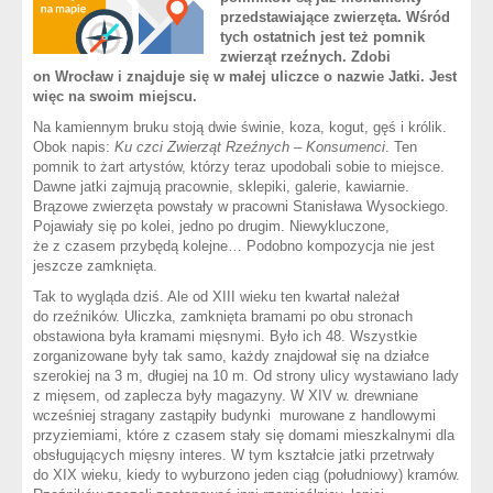
przedstawiające zwierzęta. Wśród
tych ostatnich jest też pomnik
zwierząt rzeźnych. Zdobi
on Wrocław i znajduje się w małej uliczce o nazwie Jatki. Jest
więc na swoim miejscu.
Na kamiennym bruku stoją dwie świnie, koza, kogut, gęś i królik.
Obok napis:
Ku czci Zwierząt Rzeźnych – Konsumenci
. Ten
pomnik to żart artystów, którzy teraz upodobali sobie to miejsce.
Dawne jatki zajmują pracownie, sklepiki, galerie, kawiarnie.
Brązowe zwierzęta powstały w pracowni Stanisława Wysockiego.
Pojawiały się po kolei, jedno po drugim. Niewykluczone,
że z czasem przybędą kolejne… Podobno kompozycja nie jest
jeszcze zamknięta.
Tak to wygląda dziś. Ale od XIII wieku ten kwartał należał
do rzeźników. Uliczka, zamknięta bramami po obu stronach
obstawiona była kramami mięsnymi. Było ich 48. Wszystkie
zorganizowane były tak samo, każdy znajdował się na działce
szerokiej na 3 m, długiej na 10 m. Od strony ulicy wystawiano lady
z mięsem, od zaplecza były magazyny. W XIV w. drewniane
wcześniej stragany zastąpiły budynki murowane z handlowymi
przyziemiami, które z czasem stały się domami mieszkalnymi dla
obsługujących mięsny interes. W tym kształcie jatki przetrwały
do XIX wieku, kiedy to wyburzono jeden ciąg (południowy) kramów.