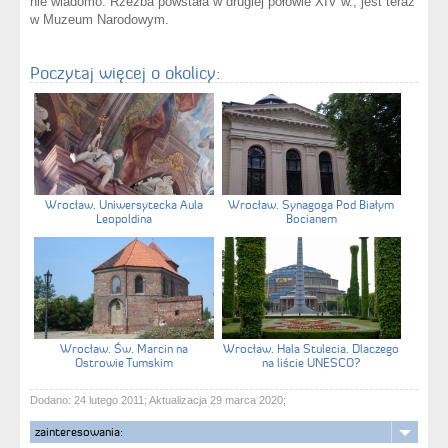
nie wiadomo. Rzeźba powstała w drugiej połowie XIV w.; jest teraz
w Muzeum Narodowym.
Poczytaj więcej o okolicy:
Wrocław. Uniwersytecka Aula
Wrocław. Synagoga Pod Białym
Leopoldina
Bocianem
Wrocław. Św. Marcin na
Wrocław. Hala Stulecia. Dlaczego
Ostrowie Tumskim
na liście UNESCO?
Dodano: 24 lutego 2011; Aktualizacja 29 marca 2020;
zainteresowania: