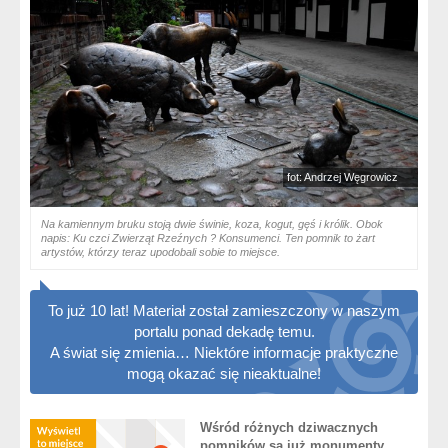
fot: Andrzej Węgrowicz
Na kamiennym bruku stoją dwie świnie, koza, kogut, gęś i królik. Obok
napis: Ku czci Zwierząt Rzeźnych ? Konsumenci. Ten pomnik to żart
artystów, którzy teraz upodobali sobie to miejsce.
To już 10 lat! Materiał został zamieszczony w naszym
portalu ponad dekadę temu.
A świat się zmienia… Niektóre informacje praktyczne
mogą okazać się nieaktualne!
Wśród różnych dziwacznych
pomników są już monumenty