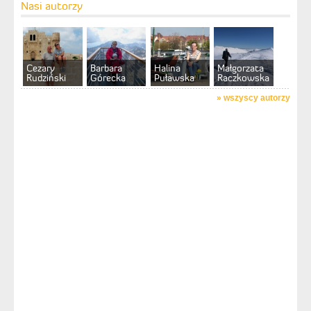
Nasi autorzy
Cezary
Barbara
Halina
Małgorzata
Rudziński
Górecka
Puławska
Raczkowska
»
wszyscy autorzy