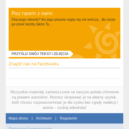
Pisz razem z nami
Dlaczego otwarty? Bo jego pisanie nigdy się nie kończy... Bo może
go pisać każdy, także Ty...
PRZYŚLIJ SWÓJ TEKST I ZDJĘCIA
Znajdź nas na Facebooku
Wszystkie materiały zamieszczone na naszym portalu chronione
są prawem autorskim. Możesz skopiować je na własny użytek.
Jeśli chcesz rozpowszechniać je dla zysku bez zgody redakcji i
autora – szukaj adwokata!
Mapa strony
|
Archiwum
|
Regulamin
Ostatnie komentarze