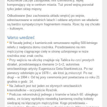
Rzeźników zaczęli zastępować inni rzemieślnicy, lepiej
komponujący się w centrum miasta. Tuż przed wojną pozostał
tylko jeden sklep mięsny.
Odbudowane (bez zachowania układu wnętrz) po wojnie,
odrestaurowane w ostatnich latach i oddane artystom we władanie
są bardzo sympatycznym fragmentem miasta. Rzec by się chciało
–
kultowym.
Warto wiedzieć
*
W fasadę jednej z kamieniczek wmurowano replikę 500-letniego
reliefu z nadproża domu rzeźnika. Przedstawiono na nim
mężczyznę ciągnącego cielę w stronę uzbrojonego w noże
rzeźnika oraz znak cechu.
*
Przy wejściu na uliczkę znajduje się
Tablica ku czci prostych
działań
, przedstawiająca równanie 1+1=2, autorstwa
wrocławskiego artysty Eugeniusza Geta-Stankiewicza. Po raz
pierwszy odsłonięto ją w 1978 r., ale ktoś ją zniszczył. Po raz
drugi
–
w 1994 r. Od tej pory ceremonia jest powtarzana co roku 21
grudnia o godz. 14.
*
Na Jatkach jest też jeden ze słynnych wrocławskich
krasnoludków
–
oczywiście Rzeźnik.
*
Podczas rekonstrukcji jednego z kramów w latach 60. ubiegłego
wieku, ze ściany wydobyto niewielką kamienną rzeźbę kobiety
siedzącej na klęczącym mężczyźnie. Kogo przedstawia
–