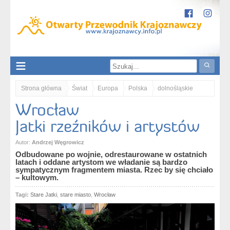
Strona główna
Świat
Europa
Polska
dolnośląskie
Wrocław
Nizina Śląska
Wrocław
Wrocław. Jatki rzeźników i artystów
Jatki rzeźników i artystów
Autor:
Andrzej Węgrowicz
Odbudowane po wojnie, odrestaurowane w ostatnich
latach i oddane artystom we władanie są bardzo
sympatycznym fragmentem miasta. Rzec by się chciało
– kultowym.
Tagi:
Stare Jatki
,
stare miasto
,
Wrocław