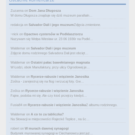
Zuzanna
on
Dom Jana Długosza
W domu Długosza znajduje się dziś muzeum parafialn…
redakcja
on
Salvador Dali i jego muzeum
Zdjęcia zmienione.
~nick
on
Opactwo cystersów w Podklasztorzu
Nazywam się Wełpa Wiesław ur. 23 06 1936r na Podkl…
Waldemar
on
Salvador Dali i jego muzeum
Zdjęcie domu rodzinnego Salvadora Dali jest obcięt…
Waldemar
on
Ostatni pałac bawełnianego magnata
W Łodzi, obok Manufaktury, przy ulicy Ogrodowej je…
Waldemar
on
Rycerze-rabusie i więzienie Janosika
Zośka - zarejestruj się na flog i wrzucaj foty. Gw…
Zośka
on
Rycerze-rabusie i więzienie Janosika
Fajne, podoba mi się. Ale czy ktoś przejrzy kiedyś…
Fusia84
on
Rycerze-rabusie i więzienie Janosika
Z albumu rodzinnego.
Waldemar
on
A co to za tabliczka?
Na Słowacji w miejscowości Rajecké Teplice , na śc…
robert
on
W murach dawnej synagogi
Budynek murowanej synagogi w Ciechanowcu jest już…