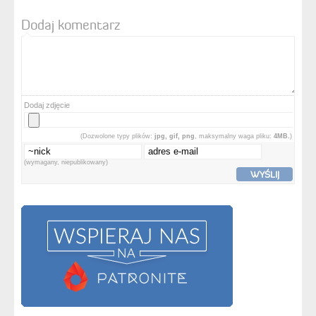
Dodaj komentarz
Dodaj zdjęcie
(Dozwolone typy plików:
jpg, gif, png
, maksymalny waga pliku:
4MB.
)
(wymagany, niepublikowany)
WYŚLIJ