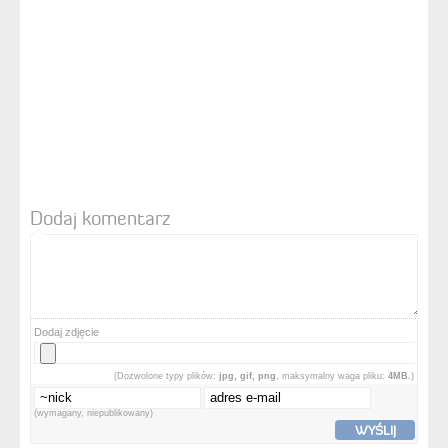
Dodaj komentarz
Dodaj zdjęcie
(Dozwolone typy plików:
jpg, gif, png
, maksymalny waga pliku:
4MB.
)
(wymagany, niepublikowany)
WYŚLIJ