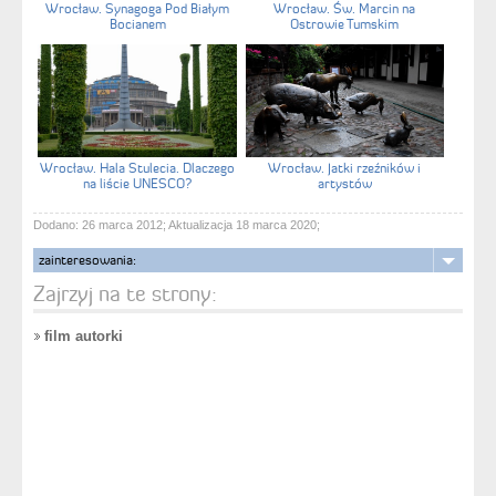
Wrocław. Synagoga Pod Białym
Wrocław. Św. Marcin na
Bocianem
Ostrowie Tumskim
Wrocław. Hala Stulecia. Dlaczego
Wrocław. Jatki rzeźników i
na liście UNESCO?
artystów
Dodano: 26 marca 2012; Aktualizacja 18 marca 2020;
zainteresowania:
Zajrzyj na te strony:
film autorki