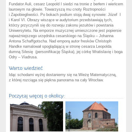
Fundator Auli, cesarz Leopold I siedzi na tronie z berłem i wieńcem
laurowym na głowie. Towarzyszą mu cnoty Roztropności
i Zapobiegliwości. Po bokach podium stoją dwaj synowie: Józef I
i Karol VI. Obrazy wiszące w audytorium przedstawiają tych,
którzy przyczynili się do rozwoju zakonu jezuitów i powstania
Uniwersytetu. Na emporze muzycznej umieszczone jest popiersie
najważniejszego urzędnika cesarskiego na Śląsku – Johanna
Antona Schaffgotscha. Nad emporą autor fresków Christoph
Handke namalował spoglądającą w stronę cesarza Leopolda
dumną Silesię (personifikację Śląska), jej córkę Wratislavię i boga
Odry – Viadrusa.
Warto wiedzieć
Idąc schodami wyżej dostaniemy się na Wieżę Matematyczną,
z której rozciąga się piękna panorama na cały Wrocław.
Poczytaj więcej o okolicy: