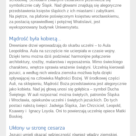
symbolicznie cały Śląsk. Nad głowami znajdują się alegoryczne
przedstawienia księstw śląskich z ich miastami i zabytkami.
Na piętrze, na plafonie poświęconym księstwu wrocławskiemu,
za postacią sprawiedliwej i potężnej Wratislavii, jest
wyeksponowany budynek Uniwersytetu.
Mądrość była kobietą…
Drewniane drzwi wprowadzają do skarbu uczelni – to Aula
Leopoldina. Aula na szczęście nie ucierpiała w czasie wojny.
Dzięki temu można dziś podziwiać harmonijne połączenie
architektury, rzeźby, malarstwa i wyposażenia. Mimo świeckiego
charakteru, wnętrze sprawia wrażenie świątyni. Uczelnią kierowali
jezuici, a według nich wiedza ziemska możliwa była dzięki
spływającej na człowieka Mądrości Bożej. W środkowej części
Auli, na sklepieniu, Mądrość Boża przedstawiona jest alegorycznie
jako kobieta. Nad jej głową unosi się gołębica – symbol Ducha
Świętego. W auli rozpoznać można świętych, patronów Śląska
i Wrocławia, opiekunów uczelni i świętych jezuickich. Do tych
postaci należą święci: Jadwiga Śląska, Jan Chrzciciel, Leopold,
Ksawery i Ignacy Loyola. Oni to powierzają uczelnię opiece Matki
Boskiej.
Ukłony w stronę cesarza
Jezuici umieli okazać wdzięczność również władzy ziemskiej.