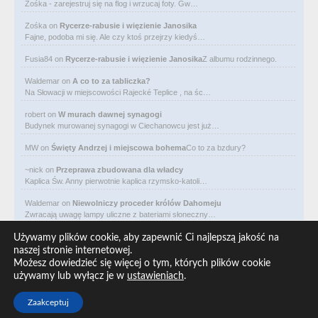
Zośka - zarejestruj się na flog i wrzucaj foty. Gw…
Zośka
on
Rycerze-rabusie i więzienie Janosika
Fajne, podoba mi się. Ale czy ktoś przejrzy kiedyś…
Fusia84
on
Rycerze-rabusie i więzienie Janosika
Z albumu rodzinnego.
Waldemar
on
A co to za tabliczka?
Na Słowacji w miejscowości Rajecké Teplice , na śc…
robert
on
W murach dawnej synagogi
Budynek murowanej synagogi w Ciechanowcu jest już…
MW
on
Święty Andrzej i miejscowa bohema
Co to za bzdury?
~nick
on
Przeprawa zbudowana dla władcy
Kaplica Św. Anny pierwotnie kaplica rzymsko-katoli…
Waldemar
on
Niewolniczy proceder królów Dahomeju
Zwracają uwagę lampy uliczne z bateriami słoneczny…
Waldemar
on
Adam Asnyk. Poeta z mojego miasta
Używamy plików cookie, aby zapewnić Ci najlepszą jakość na
CIEKAWOSTKA że pod banderą Malty pływa statek m/v…
naszej stronie internetowej.
Możesz dowiedzieć się więcej o tym, których plików cookie
Waldemar
on
Historia na Wawelskim Wzgórzu
używamy lub wyłącz je w
ustawieniach
.
Michał Bogoria Skotnicki (1775–1808). Portret Mich…
Zaakceptuj
Copyright © 2026 ARO redakcja, All rights reserved