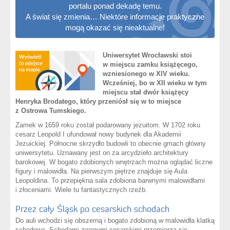
portalu ponad dekadę temu.
A świat się zmienia… Niektóre informacje praktyczne
mogą okazać się nieaktualne!
Uniwersytet Wrocławski stoi
w miejscu zamku książęcego,
wzniesionego w XIV wieku.
Wcześniej, bo w XII wieku w tym
miejscu stał dwór książęcy
Henryka Brodatego, który przeniósł się w to miejsce
z Ostrowa Tumskiego.
Zamek w 1659 roku został podarowany jezuitom. W 1702 roku
cesarz Leopold I ufundował nowy budynek dla Akademii
Jezuickiej. Północne skrzydło budowli to obecnie gmach główny
uniwersytetu. Uznawany jest on za arcydzieło architektury
barokowej. W bogato zdobionych wnętrzach można oglądać liczne
figury i malowidła. Na pierwszym piętrze znajduje się Aula
Leopoldina. To przepiękna sala zdobiona barwnymi malowidłami
i złoceniami. Wiele tu fantastycznych rzeźb.
Przez cały Śląsk po cesarskich schodach
Do auli wchodzi się obszerną i bogato zdobioną w malowidła klatką
schodową. Schodami zwanymi cesarskimi przemierza się