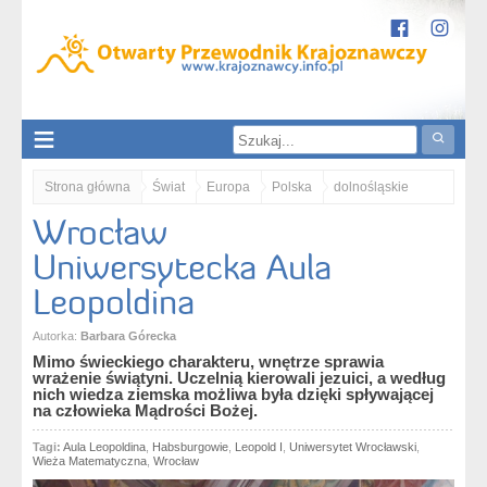
Strona główna
Świat
Europa
Polska
dolnośląskie
Wrocław
Nizina Śląska
Wrocław
Wrocław. Uniwersytecka Aula Leopoldina
Uniwersytecka Aula
Leopoldina
Autorka:
Barbara Górecka
Mimo świeckiego charakteru, wnętrze sprawia
wrażenie świątyni. Uczelnią kierowali jezuici, a według
nich wiedza ziemska możliwa była dzięki spływającej
na człowieka Mądrości Bożej.
Tagi:
Aula Leopoldina
,
Habsburgowie
,
Leopold I
,
Uniwersytet Wrocławski
,
Wieża Matematyczna
,
Wrocław