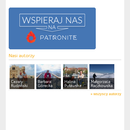
Nasi autorzy
Cezary
Barbara
Halina
Małgorzata
Rudziński
Górecka
Puławska
Raczkowska
»
wszyscy autorzy