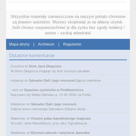
Wszystkie materiały zamieszczone na naszym portalu chronione
są prawem autorskim. Możesz skopiować je na własny użytek.
Jeśli chcesz rozpowszechniać je dla zysku bez zgody redakcji i
autora – szukaj adwokata!
Mapa strony
|
Archiwum
|
Regulamin
Ostatnie komentarze
Zuzanna
on
Dom Jana Długosza
W domu Długosza znajduje się dziś muzeum parafialn…
redakcja
on
Salvador Dali i jego muzeum
Zdjęcia zmienione.
~nick
on
Opactwo cystersów w Podklasztorzu
Nazywam się Wełpa Wiesław ur. 23 06 1936r na Podkl…
Waldemar
on
Salvador Dali i jego muzeum
Zdjęcie domu rodzinnego Salvadora Dali jest obcięt…
Waldemar
on
Ostatni pałac bawełnianego magnata
W Łodzi, obok Manufaktury, przy ulicy Ogrodowej je…
Waldemar
on
Rycerze-rabusie i więzienie Janosika