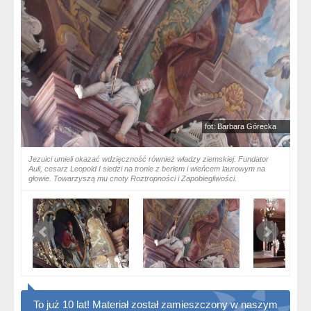
fot: Barbara Górecka
Jezuici umieli okazać wdzięczność również władzy ziemskiej. Fundator
Auli, cesarz Leopold I siedzi na tronie z berłem i wieńcem laurowym na
głowie. Towarzyszą mu cnoty Roztropności i Zapobiegliwości.
To już 10 lat! Materiał został zamieszczony w naszym