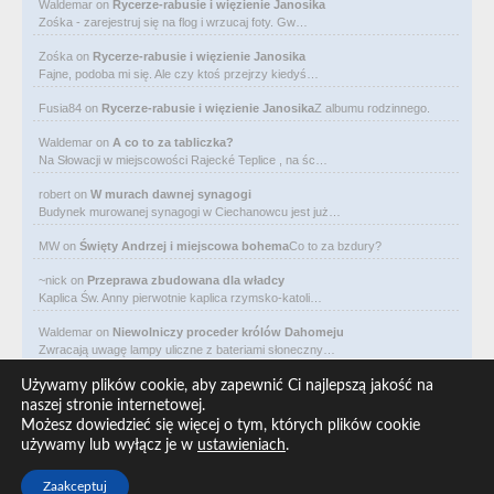
Waldemar
on
Rycerze-rabusie i więzienie Janosika
Zośka - zarejestruj się na flog i wrzucaj foty. Gw…
Zośka
on
Rycerze-rabusie i więzienie Janosika
Fajne, podoba mi się. Ale czy ktoś przejrzy kiedyś…
Fusia84
on
Rycerze-rabusie i więzienie Janosika
Z albumu rodzinnego.
Waldemar
on
A co to za tabliczka?
Na Słowacji w miejscowości Rajecké Teplice , na śc…
robert
on
W murach dawnej synagogi
Budynek murowanej synagogi w Ciechanowcu jest już…
MW
on
Święty Andrzej i miejscowa bohema
Co to za bzdury?
~nick
on
Przeprawa zbudowana dla władcy
Kaplica Św. Anny pierwotnie kaplica rzymsko-katoli…
Waldemar
on
Niewolniczy proceder królów Dahomeju
Zwracają uwagę lampy uliczne z bateriami słoneczny…
Waldemar
on
Adam Asnyk. Poeta z mojego miasta
Używamy plików cookie, aby zapewnić Ci najlepszą jakość na
CIEKAWOSTKA że pod banderą Malty pływa statek m/v…
naszej stronie internetowej.
Możesz dowiedzieć się więcej o tym, których plików cookie
Waldemar
on
Historia na Wawelskim Wzgórzu
używamy lub wyłącz je w
ustawieniach
.
Michał Bogoria Skotnicki (1775–1808). Portret Mich…
Zaakceptuj