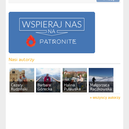
Nasi autorzy
Cezary
Barbara
Halina
Małgorzata
Rudziński
Górecka
Puławska
Raczkowska
»
wszyscy autorzy