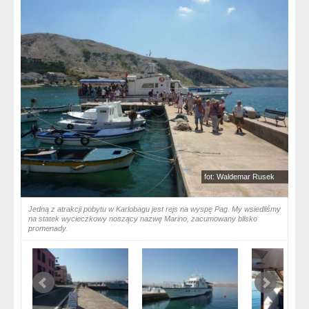
fot: Waldemar Rusek
Jedną z atrakcji pobytu w Karlobagu jest rejs na wyspę Pag. My wsiedliśmy
na statek wycieczkowy noszący nazwę Marino, zacumowany blisko
promenady.