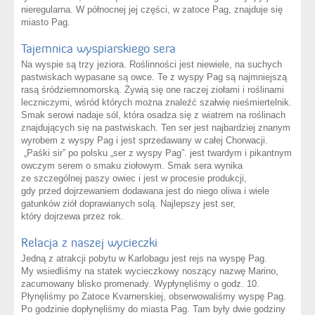
nieregularna. W północnej jej części, w zatoce Pag, znajduje się
miasto Pag.
Tajemnica wyspiarskiego sera
Na wyspie są trzy jeziora. Roślinności jest niewiele, na suchych
pastwiskach wypasane są owce. Te z wyspy Pag są najmniejszą
rasą śródziemnomorską. Żywią się one raczej ziołami i roślinami
leczniczymi, wśród których można znaleźć szałwię nieśmiertelnik.
Smak serowi nadaje sól, która osadza się z wiatrem na roślinach
znajdujących się na pastwiskach. Ten ser jest najbardziej znanym
wyrobem z wyspy Pag i jest sprzedawany w całej Chorwacji.
„Paśki sir” po polsku „ser z wyspy Pag”. jest twardym i pikantnym
owczym serem o smaku ziołowym. Smak sera wynika
ze szczególnej paszy owiec i jest w procesie produkcji,
gdy przed dojrzewaniem dodawana jest do niego oliwa i wiele
gatunków ziół doprawianych solą. Najlepszy jest ser,
który dojrzewa przez rok.
Relacja z naszej wycieczki
Jedną z atrakcji pobytu w Karlobagu jest rejs na wyspę Pag.
My wsiedliśmy na statek wycieczkowy noszący nazwę Marino,
zacumowany blisko promenady. Wypłynęliśmy o godz. 10.
Płynęliśmy po Zatoce Kvarnerskiej, obserwowaliśmy wyspę Pag.
Po godzinie dopłynęliśmy do miasta Pag. Tam były dwie godziny