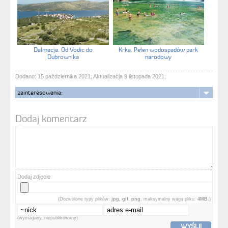
Dalmacja. Od Vodic do
Krka. Pełen wodospadów park
Dubrownika
narodowy
Dodano: 15 października 2021; Aktualizacja 9 listopada 2021;
zainteresowania:
Dodaj komentarz
Dodaj zdjęcie
(Dozwolone typy plików:
jpg, gif, png
, maksymalny waga pliku:
4MB.
)
(wymagany, niepublikowany)
WYŚLIJ