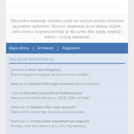
Wszystkie materiały zamieszczone na naszym portalu chronione
są prawem autorskim. Możesz skopiować je na własny użytek.
Jeśli chcesz rozpowszechniać je dla zysku bez zgody redakcji i
autora – szukaj adwokata!
Mapa strony
|
Archiwum
|
Regulamin
Ostatnie komentarze
Zuzanna
on
Dom Jana Długosza
W domu Długosza znajduje się dziś muzeum parafialn…
redakcja
on
Salvador Dali i jego muzeum
Zdjęcia zmienione.
~nick
on
Opactwo cystersów w Podklasztorzu
Nazywam się Wełpa Wiesław ur. 23 06 1936r na Podkl…
Waldemar
on
Salvador Dali i jego muzeum
Zdjęcie domu rodzinnego Salvadora Dali jest obcięt…
Waldemar
on
Ostatni pałac bawełnianego magnata
W Łodzi, obok Manufaktury, przy ulicy Ogrodowej je…