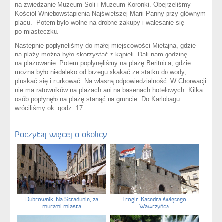
na zwiedzanie Muzeum Soli i Muzeum Koronki. Obejrzeliśmy
Kościół Wniebowstąpienia Najświętszej Marii Panny przy głównym
placu. Potem było wolne na drobne zakupy i wałęsanie się
po miasteczku.
Następnie popłynęliśmy do małej miejscowości Mietajna, gdzie
na plaży można było skorzystać z kąpieli. Dali nam godzinę
na plażowanie. Potem popłynęliśmy na plażę Beritnica, gdzie
można było niedaleko od brzegu skakać ze statku do wody,
pluskać się i nurkować. Na własną odpowiedzialność. W Chorwacji
nie ma ratowników na plażach ani na basenach hotelowych. Kilka
osób popłynęło na plażę stanąć na gruncie. Do Karlobagu
wróciliśmy ok. godz. 17.
Poczytaj więcej o okolicy:
Dubrownik. Na Stradunie, za
Trogir. Katedra świętego
murami miasta
Wawrzyńca