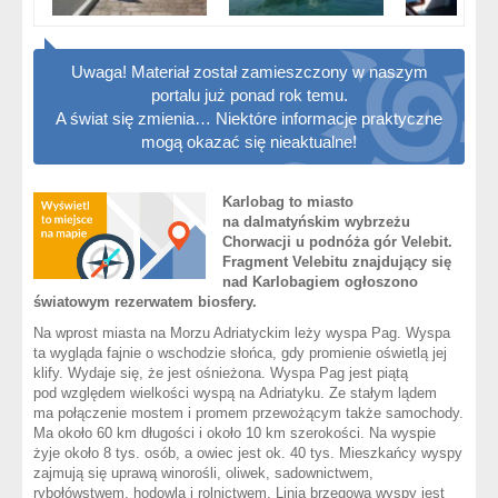
Uwaga! Materiał został zamieszczony w naszym
portalu już ponad rok temu.
A świat się zmienia… Niektóre informacje praktyczne
mogą okazać się nieaktualne!
Karlobag to miasto
na dalmatyńskim wybrzeżu
Chorwacji u podnóża gór Velebit.
Fragment Velebitu znajdujący się
nad Karlobagiem ogłoszono
światowym rezerwatem biosfery.
Na wprost miasta na Morzu Adriatyckim leży wyspa Pag. Wyspa
ta wygląda fajnie o wschodzie słońca, gdy promienie oświetlą jej
klify. Wydaje się, że jest ośnieżona. Wyspa Pag jest piątą
pod względem wielkości wyspą na Adriatyku. Ze stałym lądem
ma połączenie mostem i promem przewożącym także samochody.
Ma około 60 km długości i około 10 km szerokości. Na wyspie
żyje około 8 tys. osób, a owiec jest ok. 40 tys. Mieszkańcy wyspy
zajmują się uprawą winorośli, oliwek, sadownictwem,
rybołówstwem, hodowlą i rolnictwem. Linia brzegowa wyspy jest