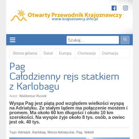
Strona główna
Świat
Europa
Chorwacja
Dalmacja
Pag
Pag. Całodzienny rejs statkiem z Karlobagu
Całodzienny rejs statkiem
z Karlobagu
Autor:
Waldemar Rusek
Wyspa Pag jest piątą pod względem wielkości wyspą
na Adriatyku. Ze stałym lądem ma połączenie mostem i
promem. Ma około 60 km długości i około 10 km
szerokości. Na wyspie żyje około 8 tys. osób, a owiec
jest ok. 40 tys.
Tagi:
Adriatyk
,
Karlobag
,
Morze Adriatyckie
,
Pag
,
Velebit