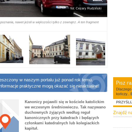
fot: Cezary Rudziński
oznania, nawet jeżeli w większości tylko z zewnątrz. A ten fragment
ieszczony w naszym portalu już ponad rok temu.
Pisz r
informacje praktyczne mogą okazać się nieaktualne!
Dlaczego 
kończy... 
Kanonicy pojawili się w kościele katolickim
PRZYŚLI
we wczesnym średniowieczu. Tak nazywano
Znajdź n
duchownych żyjących według reguł
kanonicznych przy katedrach i będących
członkami katedralnych lub kolegiackich
kapituł.