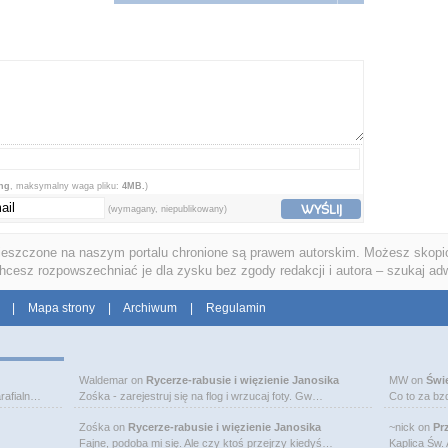
png
, maksymalny waga pliku:
4MB.
)
WYŚLIJ
(wymagany, niepublikowany)
ieszczone na naszym portalu chronione są prawem autorskim. Możesz skopio
chcesz rozpowszechniać je dla zysku bez zgody redakcji i autora – szukaj ad
|
Mapa strony
|
Archiwum
|
Regulamin
Waldemar
on
Rycerze-rabusie i więzienie Janosika
MW
on
Świ
rafialn…
Zośka - zarejestruj się na flog i wrzucaj foty. Gw…
Co to za bz
Zośka
on
Rycerze-rabusie i więzienie Janosika
~nick
on
Pr
Fajne, podoba mi się. Ale czy ktoś przejrzy kiedyś…
Kaplica Św.