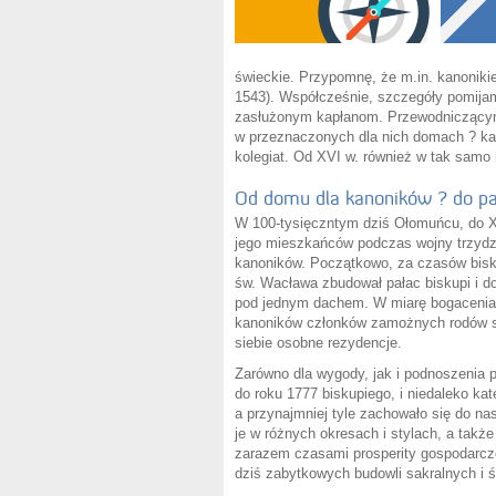
świeckie. Przypomnę, że m.in. kanonikie
1543). Współcześnie, szczegóły pomijam
zasłużonym kapłanom. Przewodniczącymi
w przeznaczonych dla nich domach ? kan
kolegiat. Od XVI w. również w tak sam
Od domu dla kanoników ? do pa
W 100-tysięczntym dziś Ołomuńcu, do XV
jego mieszkańców podczas wojny trzydzie
kanoników. Początkowo, za czasów bisku
św. Wacława zbudował pałac biskupi i dom
pod jednym dachem. W miarę bogacenia s
kanoników członków zamożnych rodów sz
siebie osobne rezydencje.
Zarówno dla wygody, jak i podnoszenia 
do roku 1777 biskupiego, i niedaleko kat
a przynajmniej tyle zachowało się do n
je w różnych okresach i stylach, a takż
zarazem czasami prosperity gospodarcz
dziś zabytkowych budowli sakralnych i ś