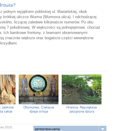
drowia?
z jednym wyjątkiem pobliskiej ul. Mariańskiej, obok
 krótkiej uliczce Wurma (Wurmova ulica). I odchodzącej
kovského, liczącej zaledwie kilkanaście numerów. Po obu
ystej ? południowej. W większości są jednopiętrowe, chociaż
owa. Ich barokowe frontony, z bramami obramowanymi
yją znacznie większe oraz bogatsze części wewnętrzne
skrzydłami.
 Jaskinie
Ołomuniec. Ciekawe
Hranice. Największa
te także
dzieje orloja
zatopiona dziura
nia 2019;
zainteresowania: