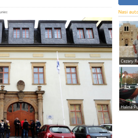
Nasi aut
uniec
Cezary R
Halina P