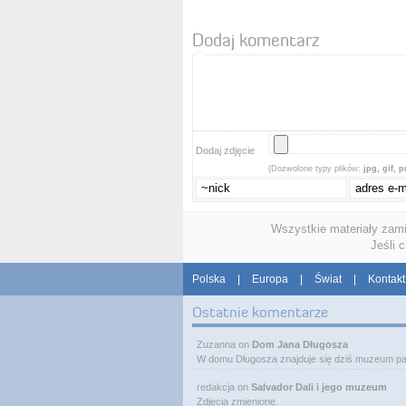
Dodaj komentarz
Dodaj zdjęcie
(Dozwolone typy plików:
jpg, gif, 
Wszystkie materiały zam
Jeśli 
Polska
|
Europa
|
Świat
|
Kontakt
Ostatnie komentarze
Zuzanna
on
Dom Jana Długosza
W domu Długosza znajduje się dziś muzeum pa
redakcja
on
Salvador Dali i jego muzeum
Zdjęcia zmienione.