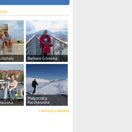
orzy
udziński
Barbara Górecka
Małgorzata
uławska
Raczkowska
»
wszyscy autorzy