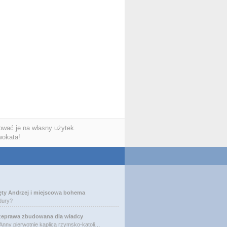
wać je na własny użytek.
wokata!
ęty Andrzej i miejscowa bohema
dury?
zeprawa zbudowana dla władcy
 Anny pierwotnie kaplica rzymsko-katoli…