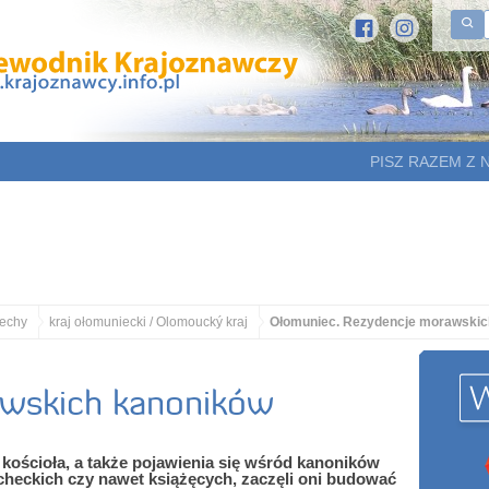
PISZ RAZEM Z 
echy
kraj ołomuniecki / Olomoucký kraj
Ołomuniec. Rezydencje morawskic
wskich kanoników
 kościoła, a także pojawienia się wśród kanoników
eckich czy nawet książęcych, zaczęli oni budować