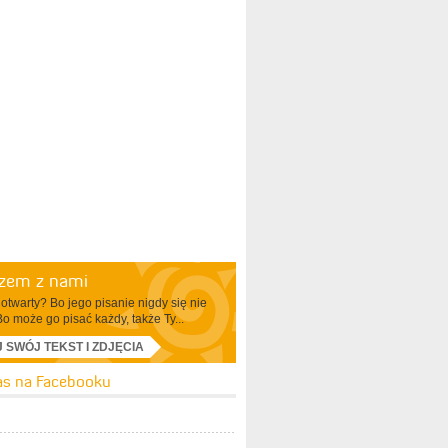
azem z nami
otwarty? Bo jego pisanie nigdy się nie
Bo może go pisać każdy, także Ty...
J SWÓJ TEKST I ZDJĘCIA
as na Facebooku