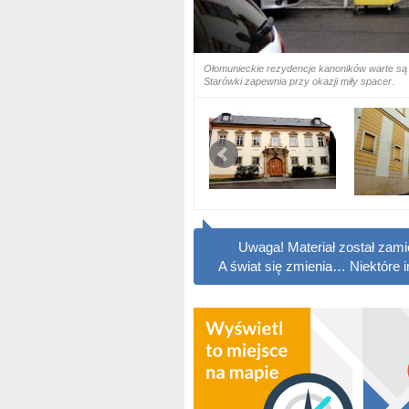
Ołomunieckie rezydencje kanoników warte są p
Starówki zapewnia przy okazji miły spacer.
Uwaga! Materiał został zam
A świat się zmienia… Niektóre 