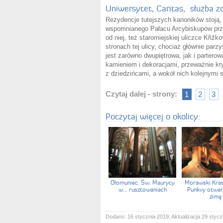
Uniwersytet, Caritas, służba z
Rezydencje tutejszych kanoników stoją, 
wspomnianego Pałacu Arcybiskupów przy
od niej, też staromiejskiej uliczce Křiž
stronach tej ulicy, chociaż głównie parz
jest zarówno dwupiętrowa, jak i parter
kamieniem i dekoracjami, przeważnie kr
z dziedzińcami, a wokół nich kolejnymi 
Czytaj dalej - strony:
1
2
3
Poczytaj więcej o okolicy:
Ołomuniec. Św. Maurycy
Morawski Kras.
w... rusztowaniach
Punkvy otwar
zimą
Dodano: 16 stycznia 2019; Aktualizacja 29 stycz