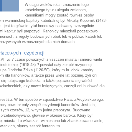
W ciągu wieków rola i znaczenie tego
kościelnego tytułu ulegała zmianom,
kanonikami mogły zostać również osoby
m warmińskiej kapituły katedralnej był Mikołaj Kopernik (1473-
, jest to głównie tytuł honorowy nadawany szczególnie
 kapituł byli prepozyci. Kanonicy mieszkali początkowo
oniach, z reguły budowanych obok lub w pobliżu katedr lub
o nazywanych wznoszonych dla nich domach.
łacowych rezydencji
II w. ? czasu poważnych zniszczeń miasta i śmierci wielu
stoletniej (1618-48) ? powstał cały zespół rezydencji
pa Jindřcha Zdika (1126-50), który m.in. obok katedry
 dla kanoników, a także przez wiele lat później, żyli oni
ię tutejszego kościoła, a także pojawienia się wśród
lacheckich, czy nawet książęcych, zaczęli oni budować dla
prestiżu. W ten sposób w sąsiedztwie Pałacu Arcybiskupiego,
edry powstał cały zespół rezydencji kanoników. Jest ich,
aszych czasów, 12, w tym jedna prepozyta. Budowano
e przebudowywano, głównie w okresie baroku. Który był
ej miasta. To wówczas wzniesiono lub zbarokizowano wiele,
wieckich, słynny zespół fontann itp.