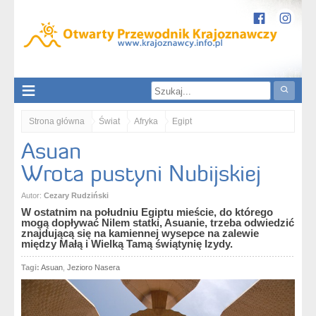
Strona główna
Świat
Afryka
Egipt
Asuan
Asuan. Wrota pustyni Nubijskiej
Wrota pustyni Nubijskiej
Autor:
Cezary Rudziński
W ostatnim na południu Egiptu mieście, do którego
mogą dopływać Nilem statki, Asuanie, trzeba odwiedzić
znajdującą się na kamiennej wysepce na zalewie
między Małą i Wielką Tamą świątynię Izydy.
Tagi:
Asuan
,
Jezioro Nasera