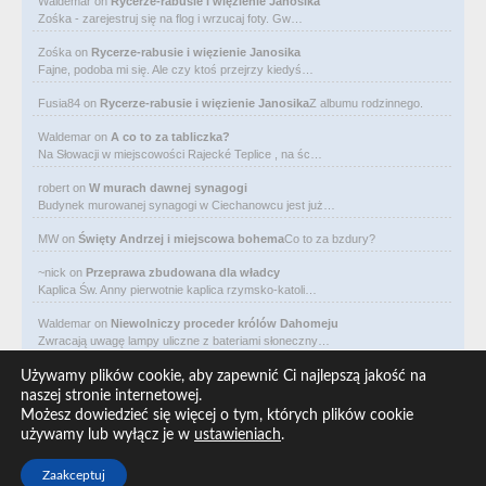
Waldemar
on
Rycerze-rabusie i więzienie Janosika
Zośka - zarejestruj się na flog i wrzucaj foty. Gw…
Zośka
on
Rycerze-rabusie i więzienie Janosika
Fajne, podoba mi się. Ale czy ktoś przejrzy kiedyś…
Fusia84
on
Rycerze-rabusie i więzienie Janosika
Z albumu rodzinnego.
Waldemar
on
A co to za tabliczka?
Na Słowacji w miejscowości Rajecké Teplice , na śc…
robert
on
W murach dawnej synagogi
Budynek murowanej synagogi w Ciechanowcu jest już…
MW
on
Święty Andrzej i miejscowa bohema
Co to za bzdury?
~nick
on
Przeprawa zbudowana dla władcy
Kaplica Św. Anny pierwotnie kaplica rzymsko-katoli…
Waldemar
on
Niewolniczy proceder królów Dahomeju
Zwracają uwagę lampy uliczne z bateriami słoneczny…
Waldemar
on
Adam Asnyk. Poeta z mojego miasta
Używamy plików cookie, aby zapewnić Ci najlepszą jakość na
CIEKAWOSTKA że pod banderą Malty pływa statek m/v…
naszej stronie internetowej.
Możesz dowiedzieć się więcej o tym, których plików cookie
Waldemar
on
Historia na Wawelskim Wzgórzu
używamy lub wyłącz je w
ustawieniach
.
Michał Bogoria Skotnicki (1775–1808). Portret Mich…
Zaakceptuj