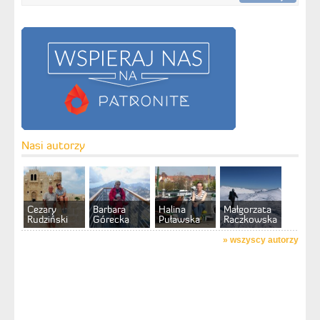
Nasi autorzy
Cezary
Barbara
Halina
Małgorzata
Rudziński
Górecka
Puławska
Raczkowska
»
wszyscy autorzy