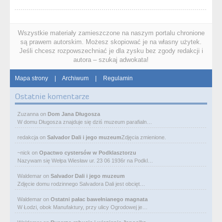
Wszystkie materiały zamieszczone na naszym portalu chronione
są prawem autorskim. Możesz skopiować je na własny użytek.
Jeśli chcesz rozpowszechniać je dla zysku bez zgody redakcji i
autora – szukaj adwokata!
Mapa strony
|
Archiwum
|
Regulamin
Ostatnie komentarze
Zuzanna
on
Dom Jana Długosza
W domu Długosza znajduje się dziś muzeum parafialn…
redakcja
on
Salvador Dali i jego muzeum
Zdjęcia zmienione.
~nick
on
Opactwo cystersów w Podklasztorzu
Nazywam się Wełpa Wiesław ur. 23 06 1936r na Podkl…
Waldemar
on
Salvador Dali i jego muzeum
Zdjęcie domu rodzinnego Salvadora Dali jest obcięt…
Waldemar
on
Ostatni pałac bawełnianego magnata
W Łodzi, obok Manufaktury, przy ulicy Ogrodowej je…