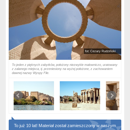
fot: Cezary Rudziński
To jeden z pięknych zabytków, położony niezwykle malowniczo, uratowany
z zalanego miejsca, tj. przeniesiony na wyżej położone, z zachowaniem
dawnej nazwy Wyspy File.
To już 10 lat! Materiał został zamieszczony w naszym