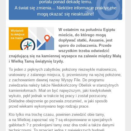
portalu ponad dekadę temu.
A świat się zmienia… Niektóre informacje praktyczne
mogą okazać się nieaktualne!
W ostatnim na południu Egiptu
mieście, do którego mogą
dopływać statki, Asuanie, jest
sporo do zobaczenia. Przede
wszystkim trzeba odwiedzić
znajdującą się na kamiennej wysepce na zalewie między Małą
i Wielką Tamą świątynię Izydy.
To jeden z pięknych zabytków, położony niezwykle malowniczo,
uratowany z zalanego miejsca, tj. przeniesiony na wyżej położone,
z zachowaniem dawnej nazwy Wyspy File. Do programu
zwiedzania należy także Niedokończony Obelisk w starożytnych
kamieniołomach. Miał on być najwyższym, jaki kiedykolwiek
wykuto, pękł jednak w trakcie tej pracy i został porzucony.
Dokładne obejrzenie go pozwala zrozumieć, w jaki sposób
przed wiekami wykonywano tego rodzaju prace.
Kto tylko ma trochę czasu, powinien zwiedzić obie tamy,
a na Wielkiej zapoznać się ? są eksponowane w specjalnych
gablotach ? z przekrojami tamy oraz dna rzeki a także danymi
technicznymi. To przecież jedna z największych budowli