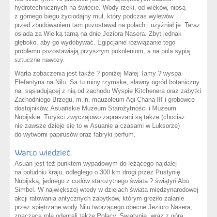
hydrotechnicznych na świecie. Wody rzeki, od wieków, niosą
z górnego biegu życiodajny muł, który podczas wylewów
przed zbudowaniem tam pozostawał na polach i użyźniał je. Teraz
osiada za Wielką tamą na dnie Jeziora Nasera. Zbyt jednak
głęboko, aby go wydobywać. Egipcjanie rozwiązanie tego
problemu pozostawiają przyszłym pokoleniom, a na pola sypią
sztuczne nawozy.
Warta zobaczenia jest także ? poniżej Małej Tamy ? wyspa
Elefantyna na Nilu. Sa tu ruiny rzymske, sławny ogród botaniczny
na sąsiadującej z nią od zachodu Wyspie Kitchenera oraz zabytki
Zachodniego Brzegu, m.in. mauzoleum Agi Chana III i grobowce
dostojników, Asuańskie Muzeum Starożytności i Muzeum
Nubijskie. Turyści zwyczajowo zapraszani są także (chociaż
nie zawsze dzieje się to w Asuanie a czasami w Luksorze)
do wytwórni papirusów oraz fabryki perfum.
Warto wiedzieć
Asuan jest też punktem wypadowym do leżącego najdalej
na południu kraju, odległego o 300 km drogi przez Pustynię
Nubijską, jednego z cudów starożytnego świata ? świątyń Abu
Simbel. W największej wtedy w dziejach świata międzynarodowej
akcji ratowania antycznych zabytków, którym groziło zalanie
przez spiętrzane wody Nilu tworzącego obecne Jezioro Nasera,
znaczącą rolę odegrali także Polacy. Światynie, wraz z górą,