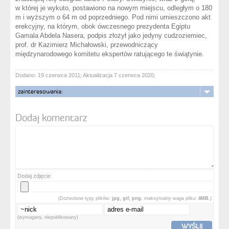
w której je wykuto, postawiono na nowym miejscu, odległym o 180
m i wyższym o 64 m od poprzedniego. Pod nimi umieszczono akt
erekcyjny, na którym, obok ówczesnego prezydenta Egiptu
Gamala Abdela Nasera, podpis złożył jako jedyny cudzoziemiec,
prof. dr Kazimierz Michałowski, przewodniczący
międzynarodowego komitetu ekspertów ratującego te świątynie.
Dodano: 19 czerwca 2011; Aktualizacja 7 czerwca 2020;
zainteresowania:
Dodaj komentarz
Dodaj zdjęcie
(Dozwolone typy plików:
jpg, gif, png
, maksymalny waga pliku:
4MB.
)
(wymagany, niepublikowany)
WYŚLIJ