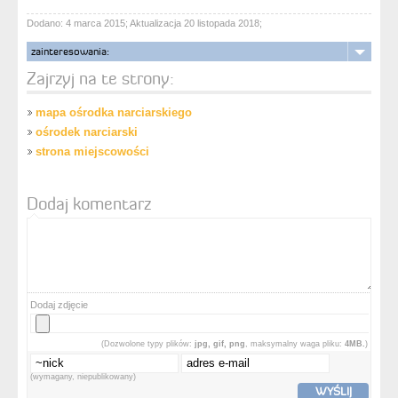
Dodano: 4 marca 2015; Aktualizacja 20 listopada 2018;
zainteresowania:
Zajrzyj na te strony:
mapa ośrodka narciarskiego
ośrodek narciarski
strona miejscowości
Dodaj komentarz
Dodaj zdjęcie
(Dozwolone typy plików:
jpg, gif, png
, maksymalny waga pliku:
4MB.
)
(wymagany, niepublikowany)
WYŚLIJ