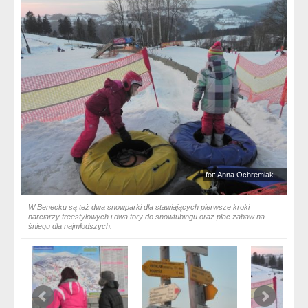
fot: Anna Ochremiak
W Benecku są też dwa snowparki dla stawiających pierwsze kroki
narciarzy freestylowych i dwa tory do snowtubingu oraz plac zabaw na
śniegu dla najmłodszych.