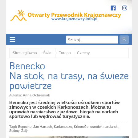
Strona główna
Świat
Europa
Czechy
Benecko
kraj hradecki / Královéhradecký kraj
Benecko. Na stok, na trasy, na świeże powietrze
Na stok, na trasy, na świeże
powietrze
Autorka:
Anna Ochremiak
Benecko jest średniej wielkości ośrodkiem sportów
zimowych w czeskich Karkonoszach. Można tu
uprawiać narciarstwo zjazdowe, biegać na nartach
sportowo lub wędrować turystycznie.
Tagi:
Benecko
,
Jan Harrach
,
Karkonosze
,
Krkonoše
,
ośrodek narciarski
,
Sudety
,
Žalý