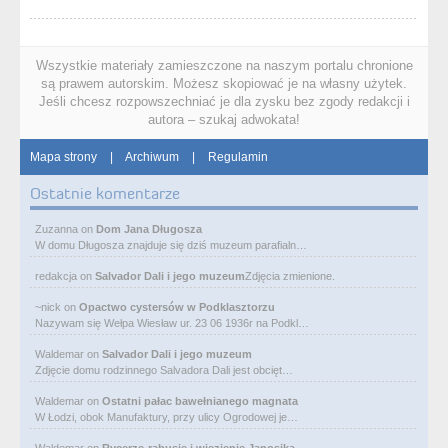
Wszystkie materiały zamieszczone na naszym portalu chronione
są prawem autorskim. Możesz skopiować je na własny użytek.
Jeśli chcesz rozpowszechniać je dla zysku bez zgody redakcji i
autora – szukaj adwokata!
Mapa strony
|
Archiwum
|
Regulamin
Ostatnie komentarze
Zuzanna
on
Dom Jana Długosza
W domu Długosza znajduje się dziś muzeum parafialn…
redakcja
on
Salvador Dali i jego muzeum
Zdjęcia zmienione.
~nick
on
Opactwo cystersów w Podklasztorzu
Nazywam się Wełpa Wiesław ur. 23 06 1936r na Podkl…
Waldemar
on
Salvador Dali i jego muzeum
Zdjęcie domu rodzinnego Salvadora Dali jest obcięt…
Waldemar
on
Ostatni pałac bawełnianego magnata
W Łodzi, obok Manufaktury, przy ulicy Ogrodowej je…
Waldemar
on
Rycerze-rabusie i więzienie Janosika