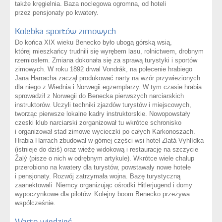
także kręgielnia. Baza noclegowa ogromna, od hoteli
przez pensjonaty po kwatery.
Kolebka sportów zimowych
Do końca XIX wieku Benecko było ubogą górską wsią,
której mieszkańcy trudnili się wyrębem lasu, rolnictwem, drobnym
rzemiosłem. Zmiana dokonała się za sprawą turystyki i sportów
zimowych. W roku 1892 drwal Vondrák, na polecenie hrabiego
Jana Harracha zaczął produkować narty na wzór przywiezionych
dla niego z Wiednia i Norwegii egzemplarzy. W tym czasie hrabia
sprowadził z Norwegii do Benecka pierwszych narciarskich
instruktorów. Uczyli techniki zjazdów turystów i miejscowych,
tworząc pierwsze lokalne kadry instruktorskie. Nowopowstały
czeski klub narciarski zorganizował tu wkrótce schronisko
i organizował stad zimowe wycieczki po całych Karkonoszach.
Hrabia Harrach zbudował w górnej części wsi hotel Zlatá Vyhlídka
(istnieje do dziś) oraz wieżę widokową i restaurację na szczycie
Žalý (pisze o nich w odrębnym artykule). Wkrótce wiele chałup
przerobiono na kwatery dla turystów, powstawały nowe hotele
i pensjonaty. Rozwój zatrzymała wojna. Bazę turystyczną
zaanektowali Niemcy organizując ośrodki Hitlerjugend i domy
wypoczynkowe dla pilotów. Kolejny boom Benecko przeżywa
współcześnie.
Warto wiedzieć