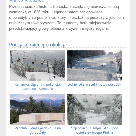
Przednarciarska historia Benecka zaczęła się pierwszą pisaną
wzmianką w 1628 roku. Legenda natomiast opowiada
o benedyktynie-pustelniku, który mieszkał na puszczy z jeleniem,
najbliższym towarzyszem. To tłumaczy herb miejscowości
przedstawiający głowę jelenia z krzyżem między rogami.
Poczytaj więcej o okolicy:
Ramzová. Ogromny potencjał
Soláň. Stare stoki, nowy ośrodek
czeka na inwestora
Vrchlabí. Wieża widokowa na
Szpindlerowy Młyn. Stoki pod
górze Žalý
opieką świętego Piotra