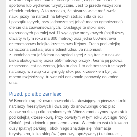
sportowo lub wędrować turystycznie. Jest to przede wszystkim
ośrodek rodzinny. A to oznacza, że stwarza wiele możliwości
nauki jazdy na nartach na łatwych stokach dla dzieci
i początkujących, przy jednoczesnej (choć mocno ograniczonej)
ofercie dla zaawansowanych. Obsługuje te stoki sieć
rozrzuconych po całej wsi 11 wyciągów orczykowych (najdłuższy
otwarty w tym roku ma 800 metrów) oraz jedna 850-metrowa
czteroosobowa kolejka krzesełkowa Kejnos. Trasa pod kolejką
oznaczona została jako średniotrudna. Ja natomiast
z upodobaniem jeździłam na sąsiadującej z nią trasie o nazwie
Liška obsługiwanej przez 550-metrowy orczyk. Górna jej połowa
oznaczona jest na czarno, jako trudna. I to odstraszało tutejszych
narciarzy, w związku z tym gdy stok pod krzesełkiem był już
mocno rozjeżdżony, tu warunki doskonałe panowały do końca
dnia.
Przed, po albo zamiast
W Benecku są też dwa snowparki dla stawiających pierwsze kroki
narciarzy freestylowych i dwa tory do snowtubingu oraz plac
zabaw na śniegu dla najmłodszych. Wieczorami czynny bywa stok
pod kolejką krzesełkową. Przy otwartym w tym roku wyciągu Nový
Cinkáč jest odcinek z pomiarem czasu. W centrum wsi ulokowano
duży (płatny) parking , obok niego znajduje się informacja
turystyczna, kilka sklepów (sportowy, spożywczy) i restauracji ,