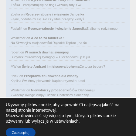
Zośka - zarejestruj się na flog i wrzucaj foty. Gw…
Zośka
on
Rycerze-rabusie i więzienie Janosika
Fajne, podoba mi się. Ale czy ktoś przejrzy kiedyś…
Fusia84
on
Rycerze-rabusie i więzienie Janosika
Z albumu rodzinnego.
Waldemar
on
A co to za tabliczka?
Na Słowacji w miejscowości Rajecké Teplice , na śc…
robert
on
W murach dawnej synagogi
Budynek murowanej synagogi w Ciechanowcu jest już…
MW
on
Święty Andrzej i miejscowa bohema
Co to za bzdury?
~nick
on
Przeprawa zbudowana dla władcy
Kaplica Św. Anny pierwotnie kaplica rzymsko-katoli…
Waldemar
on
Niewolniczy proceder królów Dahomeju
Zwracają uwagę lampy uliczne z bateriami słoneczny…
Waldemar
on
Adam Asnyk. Poeta z mojego miasta
Używamy plików cookie, aby zapewnić Ci najlepszą jakość na
CIEKAWOSTKA że pod banderą Malty pływa statek m/v…
naszej stronie internetowej.
Możesz dowiedzieć się więcej o tym, których plików cookie
Waldemar
on
Historia na Wawelskim Wzgórzu
używamy lub wyłącz je w
ustawieniach
.
Michał Bogoria Skotnicki (1775–1808). Portret Mich…
Zaakceptuj