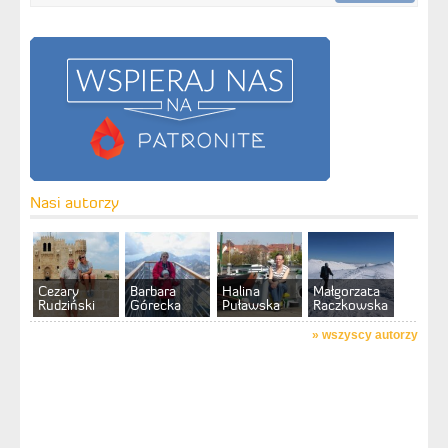
Nasi autorzy
Cezary
Barbara
Halina
Małgorzata
Rudziński
Górecka
Puławska
Raczkowska
»
wszyscy autorzy