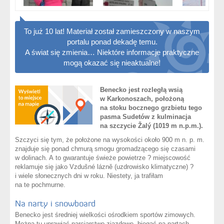
To już 10 lat! Materiał został zamieszczony w naszym
portalu ponad dekadę temu.
A świat się zmienia… Niektóre informacje praktyczne
mogą okazać się nieaktualne!
Benecko jest rozległą wsią
w Karkonoszach, położoną
na stoku bocznego grzbietu tego
pasma Sudetów z kulminacja
na szczycie Žalý (1019 m n.p.m.).
Szczyci się tym, że położone na wysokości około 900 m n. p. m.
znajduje się ponad chmurą smogu gromadzącego się czasami
w dolinach. A to gwarantuje świeże powietrze ? miejscowość
reklamuje się jako Vzdušné lázně (uzdrowisko klimatyczne) ?
i wiele słonecznych dni w roku. Niestety, ja trafiłam
na te pochmurne.
Na narty i snowboard
Benecko jest średniej wielkości ośrodkiem sportów zimowych.
Można tu uprawiać narciarstwo zjazdowe, biegać na nartach