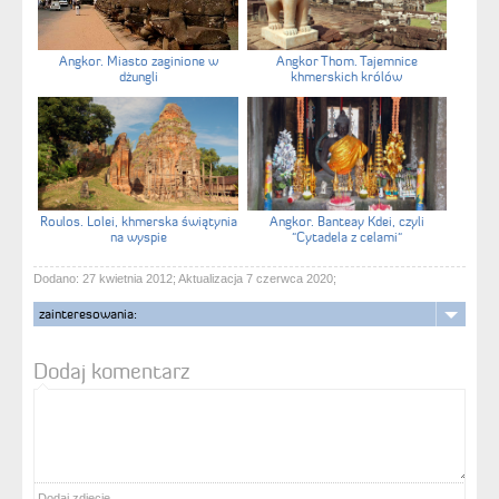
Angkor. Miasto zaginione w
Angkor Thom. Tajemnice
dżungli
khmerskich królów
Roulos. Lolei, khmerska świątynia
Angkor. Banteay Kdei, czyli
na wyspie
"Cytadela z celami"
Dodano: 27 kwietnia 2012; Aktualizacja 7 czerwca 2020;
zainteresowania:
Dodaj komentarz
Dodaj zdjęcie