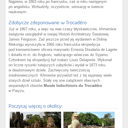
Najpierw, w 1863 roku po francusku, zaś w roku następnym
po angielsku. Wzbudziły, oczywiście, sensację w świecie
naukowym.
Zdobycze zdeponowane w Trocadéro
Już w 1867 roku, a więc na owe czasy błyskawicznie, khmerskie
świątynie uwzględnił w swojej Historii Architektury Światowej
James Ferguson. Zaś jeszcze przed jej wydaniem w Dolinę
Mekongu wyruszyła w 1866 roku francuska ekspedycja
pod kierownictwem oficera marynarki Ernesta Doudarta de Lagrée.
I dotarła m.in. do Angkoru, należącego wówczas do Syjamu.
Członkiem tej ekspedycji był malarz Louis Delaporte. Wykonał
on liczne rysunki tutejszych zabytków i wydał w 1873 roku
w dwutomowym dziele. Zachwycony twórczością
średniowiecznych Khmerów przywiózł też z tej wyprawy wiele
starych dzieł sztuki. Stały się one zalążkiem obecnych
wspaniałych zbiorów
Musée Indochinois du Trocadéro
w Paryżu.
Poczytaj więcej o okolicy: