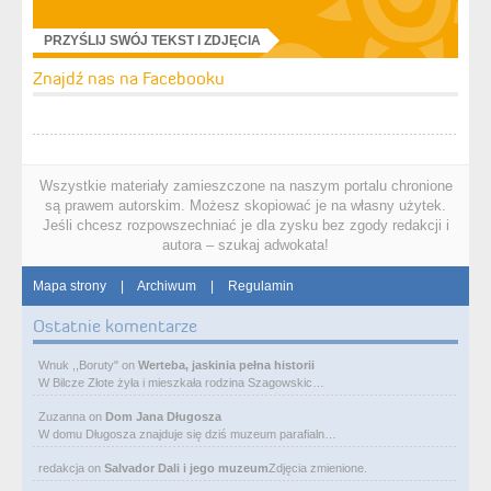
PRZYŚLIJ SWÓJ TEKST I ZDJĘCIA
Znajdź nas na Facebooku
Wszystkie materiały zamieszczone na naszym portalu chronione
są prawem autorskim. Możesz skopiować je na własny użytek.
Jeśli chcesz rozpowszechniać je dla zysku bez zgody redakcji i
autora – szukaj adwokata!
Mapa strony
|
Archiwum
|
Regulamin
Ostatnie komentarze
Wnuk ,,Boruty"
on
Werteba, jaskinia pełna historii
W Bilcze Złote żyła i mieszkała rodzina Szagowskic…
Zuzanna
on
Dom Jana Długosza
W domu Długosza znajduje się dziś muzeum parafialn…
redakcja
on
Salvador Dali i jego muzeum
Zdjęcia zmienione.