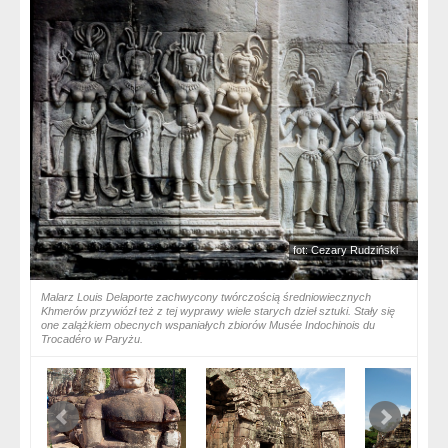
fot: Cezary Rudziński
Malarz Louis Delaporte zachwycony twórczością średniowiecznych
Khmerów przywiózł też z tej wyprawy wiele starych dzieł sztuki. Stały się
one zalążkiem obecnych wspaniałych zbiorów Musée Indochinois du
Trocadéro w Paryżu.