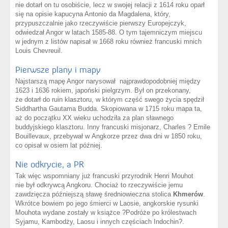
nie dotarł on tu osobiście, lecz w swojej relacji z 1614 roku oparł
się na opisie kapucyna Antonio da Magdalena, który,
przypuszczalnie jako rzeczywiście pierwszy Europejczyk,
odwiedzał Angor w latach 1585-88. O tym tajemniczym miejscu
w jednym z listów napisał w 1668 roku również francuski mnich
Louis Chevreuil.
Pierwsze plany i mapy
Najstarszą mapę Angor narysował najprawdopodobniej między
1623 i 1636 rokiem, japoński pielgrzym. Był on przekonany,
że dotarł do ruin klasztoru, w którym część swego życia spędził
Siddhartha Gautama Budda. Skopiowana w 1715 roku mapa ta,
aż do początku XX wieku uchodziła za plan sławnego
buddyjskiego klasztoru. Inny francuski misjonarz, Charles ? Emile
Bouillevaux, przebywał w Angkorze przez dwa dni w 1850 roku,
co opisał w osiem lat później.
Nie odkrycie, a PR
Tak więc wspomniany już francuski przyrodnik Henri Mouhot
nie był odkrywcą Angkoru. Chociaż to rzeczywiście jemu
zawdzięcza późniejszą sławę średniowieczna stolica
Khmerów
.
Wkrótce bowiem po jego śmierci w Laosie, angkorskie rysunki
Mouhota wydane zostały w książce ?Podróże po królestwach
Syjamu, Kambodży, Laosu i innych częściach Indochin?.