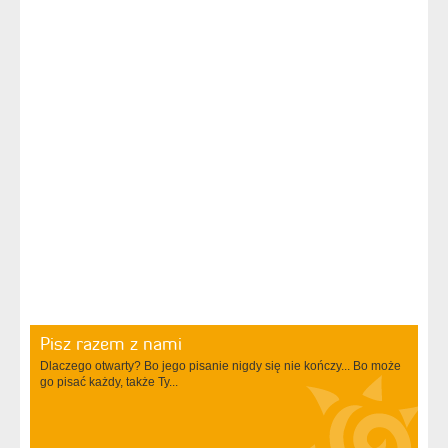
Pisz razem z nami
Dlaczego otwarty? Bo jego pisanie nigdy się nie kończy... Bo może
go pisać każdy, także Ty...