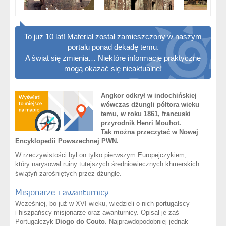
To już 10 lat! Materiał został zamieszczony w naszym
portalu ponad dekadę temu.
A świat się zmienia… Niektóre informacje praktyczne
mogą okazać się nieaktualne!
Angkor odkrył w indochińskiej
wówczas dżungli półtora wieku
temu, w roku 1861, francuski
przyrodnik Henri Mouhot.
Tak można przeczytać w Nowej
Encyklopedii Powszechnej PWN.
W rzeczywistości był on tylko pierwszym Europejczykiem,
który narysował ruiny tutejszych średniowiecznych khmerskich
świątyń zarośniętych przez dżunglę.
Misjonarze i awanturnicy
Wcześniej, bo już w XVI wieku, wiedzieli o nich portugalscy
i hiszpańscy misjonarze oraz awanturnicy. Opisał je zaś
Portugalczyk
Diogo do Couto
. Najprawdopodobniej jednak