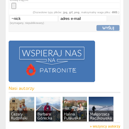
(Dozwolone typy plików:
jpg, gif, png
, maksymalny waga pliku:
4MB.
)
(wymagany, niepublikowany)
WYŚLIJ
Nasi autorzy
Cezary
Barbara
Halina
Małgorzata
Rudziński
Górecka
Puławska
Raczkowska
»
wszyscy autorzy