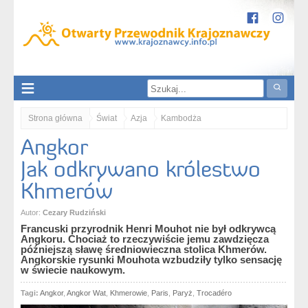
Strona główna
Świat
Azja
Kambodża
Angkor
Angkor. Jak odkrywano królestwo Khmerów
Jak odkrywano królestwo
Khmerów
Autor:
Cezary Rudziński
Francuski przyrodnik Henri Mouhot nie był odkrywcą
Angkoru. Chociaż to rzeczywiście jemu zawdzięcza
późniejszą sławę średniowieczna stolica Khmerów.
Angkorskie rysunki Mouhota wzbudziły tylko sensację
w świecie naukowym.
Tagi:
Angkor
,
Angkor Wat
,
Khmerowie
,
Paris
,
Paryż
,
Trocadéro