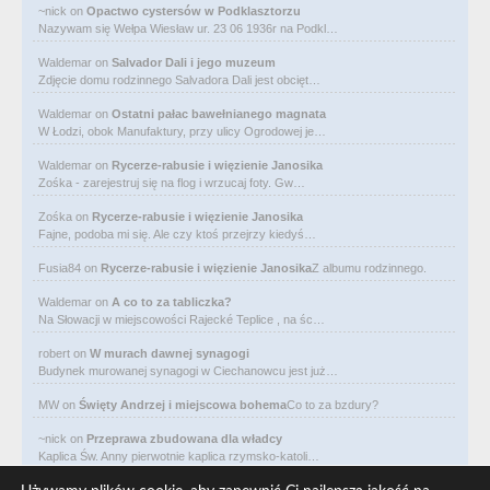
~nick
on
Opactwo cystersów w Podklasztorzu
Nazywam się Wełpa Wiesław ur. 23 06 1936r na Podkl…
Waldemar
on
Salvador Dali i jego muzeum
Zdjęcie domu rodzinnego Salvadora Dali jest obcięt…
Waldemar
on
Ostatni pałac bawełnianego magnata
W Łodzi, obok Manufaktury, przy ulicy Ogrodowej je…
Waldemar
on
Rycerze-rabusie i więzienie Janosika
Zośka - zarejestruj się na flog i wrzucaj foty. Gw…
Zośka
on
Rycerze-rabusie i więzienie Janosika
Fajne, podoba mi się. Ale czy ktoś przejrzy kiedyś…
Fusia84
on
Rycerze-rabusie i więzienie Janosika
Z albumu rodzinnego.
Waldemar
on
A co to za tabliczka?
Na Słowacji w miejscowości Rajecké Teplice , na śc…
robert
on
W murach dawnej synagogi
Budynek murowanej synagogi w Ciechanowcu jest już…
MW
on
Święty Andrzej i miejscowa bohema
Co to za bzdury?
~nick
on
Przeprawa zbudowana dla władcy
Kaplica Św. Anny pierwotnie kaplica rzymsko-katoli…
Waldemar
on
Niewolniczy proceder królów Dahomeju