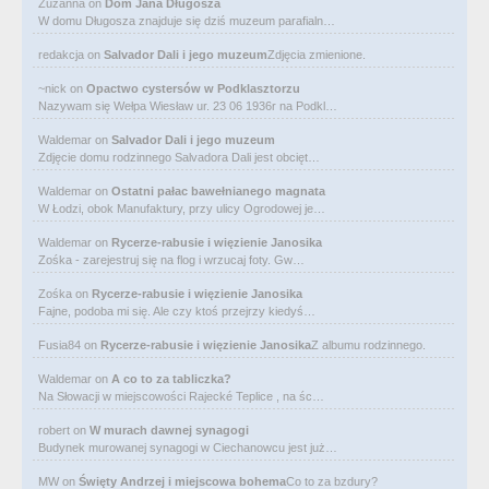
Zuzanna
on
Dom Jana Długosza
W domu Długosza znajduje się dziś muzeum parafialn…
redakcja
on
Salvador Dali i jego muzeum
Zdjęcia zmienione.
~nick
on
Opactwo cystersów w Podklasztorzu
Nazywam się Wełpa Wiesław ur. 23 06 1936r na Podkl…
Waldemar
on
Salvador Dali i jego muzeum
Zdjęcie domu rodzinnego Salvadora Dali jest obcięt…
Waldemar
on
Ostatni pałac bawełnianego magnata
W Łodzi, obok Manufaktury, przy ulicy Ogrodowej je…
Waldemar
on
Rycerze-rabusie i więzienie Janosika
Zośka - zarejestruj się na flog i wrzucaj foty. Gw…
Zośka
on
Rycerze-rabusie i więzienie Janosika
Fajne, podoba mi się. Ale czy ktoś przejrzy kiedyś…
Fusia84
on
Rycerze-rabusie i więzienie Janosika
Z albumu rodzinnego.
Waldemar
on
A co to za tabliczka?
Na Słowacji w miejscowości Rajecké Teplice , na śc…
robert
on
W murach dawnej synagogi
Budynek murowanej synagogi w Ciechanowcu jest już…
MW
on
Święty Andrzej i miejscowa bohema
Co to za bzdury?