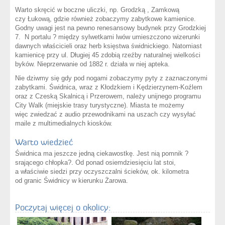
Warto skręcić w boczne uliczki, np. Grodzką , Zamkową
czy Łukową, gdzie również zobaczymy zabytkowe kamienice.
Godny uwagi jest na pewno renesansowy budynek przy Grodzkiej
7. N portalu ? między sylwetkami lwów umieszczono wizerunki
dawnych właścicieli oraz herb księstwa świdnickiego. Natomiast
kamienicę przy ul. Długiej 45 zdobią rzeźby naturalnej wielkości
byków. Nieprzerwanie od 1882 r. działa w niej apteka.
Nie dziwmy się gdy pod nogami zobaczymy pyty z zaznaczonymi
zabytkami. Świdnica, wraz z Kłodzkiem i Kędzierzynem-Koźlem
oraz z Czeską Skalnicą i Przerowem, należy unijnego programu
City Walk (miejskie trasy turystyczne). Miasta te możemy
więc zwiedzać z audio przewodnikami na uszach czy wysyłać
maile z multimedialnych kiosków.
Warto wiedzieć
Świdnica ma jeszcze jedną ciekawostkę. Jest nią pomnik ?
srającego chłopka?. Od ponad osiemdziesięciu lat stoi,
a właściwie siedzi przy oczyszczalni ścieków, ok. kilometra
od granic Świdnicy w kierunku Żarowa.
Poczytaj więcej o okolicy: