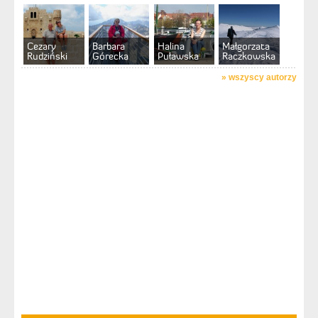
Cezary
Barbara
Halina
Małgorzata
Rudziński
Górecka
Puławska
Raczkowska
»
wszyscy autorzy