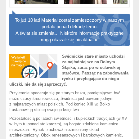
To już 10 lat! Materiał został zamieszczony w naszym
portalu ponad dekadę temu.
A świat się zmienia… Niektóre informacje praktyczne
mogą okazać się nieaktualne!
Świdnickie stare miasto uchodzi
za najładniejsze na Dolnym
Śląsku, zaraz po wrocławskiej
starówce. Patrząc na zabudowania
rynku i przylegające do niego
uliczki, nie da się zaprzeczyć.
Przyjemnie spaceruje się po starym bruku, pamiętającym być
może czasy średniowiecza, Świdnica jest bowiem jednym
z najstarszych miast polskich. Pod koniec XIII w. Bolko
I ustanowił ją stolicą swojego księstwa.
Pozostałością po latach świetności i kupieckich tradycjach (w XV
w. było tu ponad sto karczm), są bogato zdobione kamienice
mieszczan. Rynek zachował niezmieniony układ
architektoniczny. Obok renesansowych i barokowych kamienic,