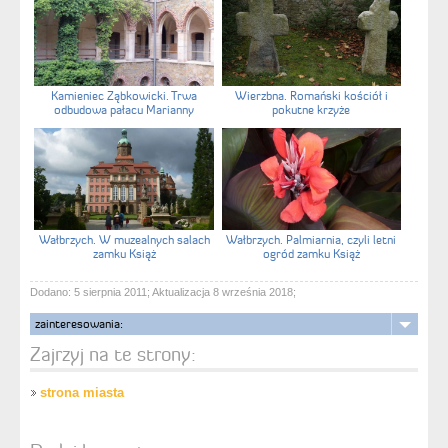
Kamieniec Ząbkowicki. Trwa
Wierzbna. Romański kościół i
odbudowa pałacu Marianny
pokutne krzyże
Wałbrzych. W muzealnych salach
Wałbrzych. Palmiarnia, czyli letni
zamku Książ
ogród zamku Książ
Dodano: 5 sierpnia 2011; Aktualizacja 8 września 2018;
zainteresowania:
Zajrzyj na te strony:
strona miasta