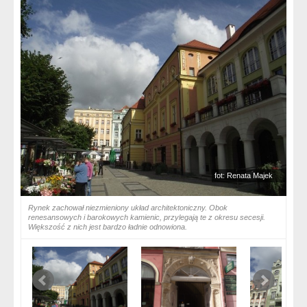
fot: Renata Majek
Rynek zachował niezmieniony układ architektoniczny. Obok
renesansowych i barokowych kamienic, przylegają te z okresu secesji.
Większość z nich jest bardzo ładnie odnowiona.