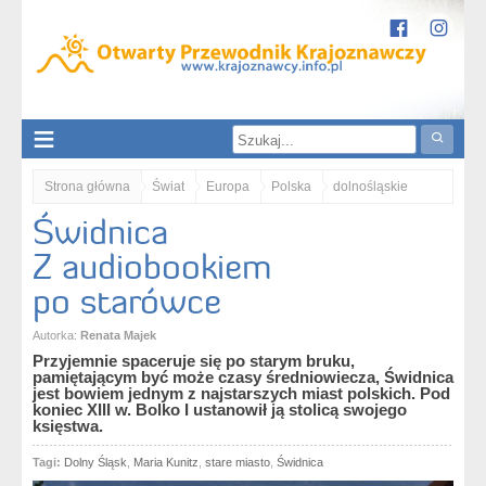
Strona główna
Świat
Europa
Polska
dolnośląskie
Świdnica
Nizina Śląska
Świdnica
Świdnica. Z audiobookiem po starówce
Z audiobookiem
po starówce
Autorka:
Renata Majek
Przyjemnie spaceruje się po starym bruku,
pamiętającym być może czasy średniowiecza, Świdnica
jest bowiem jednym z najstarszych miast polskich. Pod
koniec XIII w. Bolko I ustanowił ją stolicą swojego
księstwa.
Tagi:
Dolny Śląsk
,
Maria Kunitz
,
stare miasto
,
Świdnica