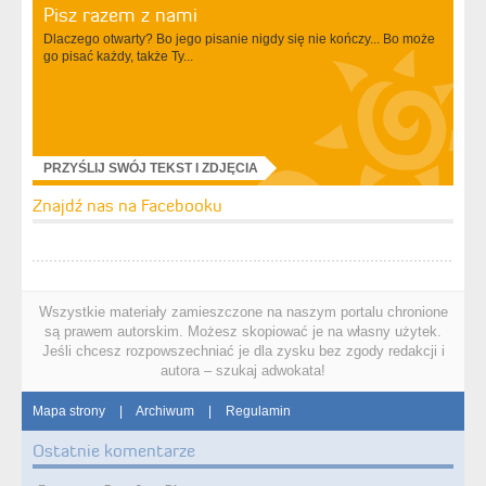
Pisz razem z nami
Dlaczego otwarty? Bo jego pisanie nigdy się nie kończy... Bo może
go pisać każdy, także Ty...
PRZYŚLIJ SWÓJ TEKST I ZDJĘCIA
Znajdź nas na Facebooku
Wszystkie materiały zamieszczone na naszym portalu chronione
są prawem autorskim. Możesz skopiować je na własny użytek.
Jeśli chcesz rozpowszechniać je dla zysku bez zgody redakcji i
autora – szukaj adwokata!
Mapa strony
|
Archiwum
|
Regulamin
Ostatnie komentarze