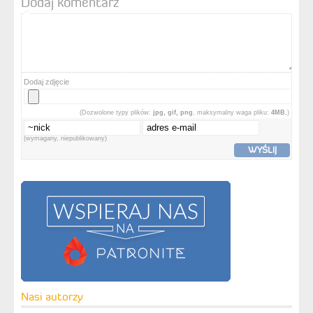
Dodaj komentarz
Dodaj zdjęcie
(Dozwolone typy plików:
jpg, gif, png
, maksymalny waga pliku:
4MB.
)
(wymagany, niepublikowany)
WYŚLIJ
Nasi autorzy