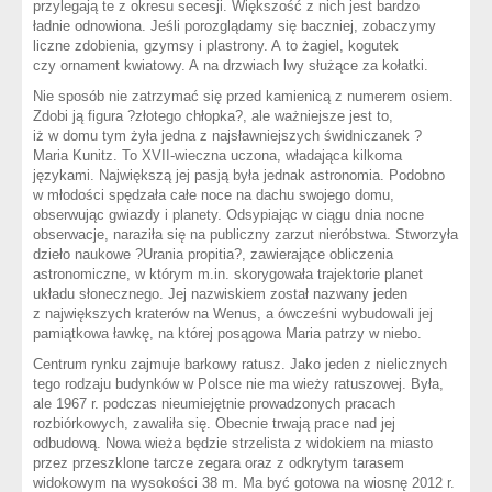
przylegają te z okresu secesji. Większość z nich jest bardzo
ładnie odnowiona. Jeśli porozglądamy się baczniej, zobaczymy
liczne zdobienia, gzymsy i plastrony. A to żagiel, kogutek
czy ornament kwiatowy. A na drzwiach lwy służące za kołatki.
Nie sposób nie zatrzymać się przed kamienicą z numerem osiem.
Zdobi ją figura ?złotego chłopka?, ale ważniejsze jest to,
iż w domu tym żyła jedna z najsławniejszych świdniczanek ?
Maria Kunitz. To XVII-wieczna uczona, władająca kilkoma
językami. Największą jej pasją była jednak astronomia. Podobno
w młodości spędzała całe noce na dachu swojego domu,
obserwując gwiazdy i planety. Odsypiając w ciągu dnia nocne
obserwacje, naraziła się na publiczny zarzut nieróbstwa. Stworzyła
dzieło naukowe ?Urania propitia?, zawierające obliczenia
astronomiczne, w którym m.in. skorygowała trajektorie planet
układu słonecznego. Jej nazwiskiem został nazwany jeden
z największych kraterów na Wenus, a ówcześni wybudowali jej
pamiątkowa ławkę, na której posągowa Maria patrzy w niebo.
Centrum rynku zajmuje barkowy ratusz. Jako jeden z nielicznych
tego rodzaju budynków w Polsce nie ma wieży ratuszowej. Była,
ale 1967 r. podczas nieumiejętnie prowadzonych pracach
rozbiórkowych, zawaliła się. Obecnie trwają prace nad jej
odbudową. Nowa wieża będzie strzelista z widokiem na miasto
przez przeszklone tarcze zegara oraz z odkrytym tarasem
widokowym na wysokości 38 m. Ma być gotowa na wiosnę 2012 r.