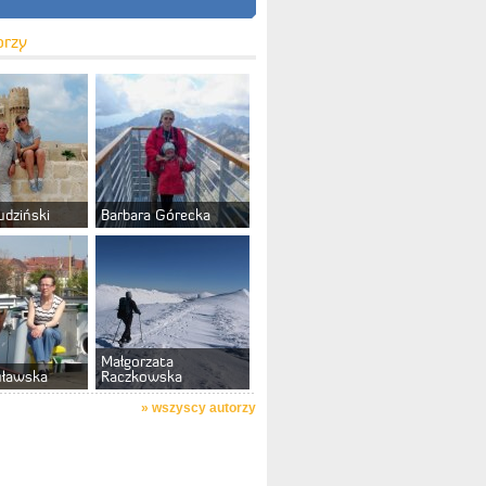
orzy
udziński
Barbara Górecka
Małgorzata
uławska
Raczkowska
»
wszyscy autorzy