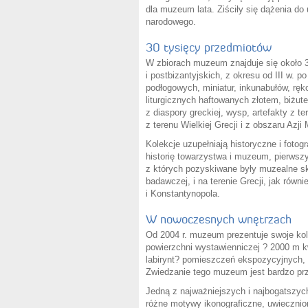
dla muzeum lata. Ziściły się dążenia d
narodowego.
30 tysięcy przedmiotów
W zbiorach muzeum znajduje się około 3
i postbizantyjskich, z okresu od III w. 
podłogowych, miniatur, inkunabułów, ręko
liturgicznych haftowanych złotem, biżuter
z diaspory greckiej, wysp, artefakty z t
z terenu Wielkiej Grecji i z obszaru Azji 
Kolekcje uzupełniają historyczne i fotog
historię towarzystwa i muzeum, pierwszy
z których pozyskiwane były muzealne skar
badawczej, i na terenie Grecji, jak równ
i Konstantynopola.
W nowoczesnych wnętrzach
Od 2004 r. muzeum prezentuje swoje kole
powierzchni wystawienniczej ? 2000 m kw
labirynt? pomieszczeń ekspozycyjnych,
Zwiedzanie tego muzeum jest bardzo pr
Jedną z najważniejszych i najbogatszych
różne motywy ikonograficzne, uwiecznio