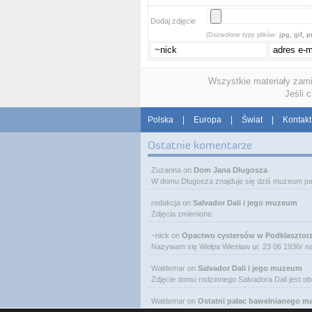
Dodaj zdjęcie
(Dozwolone typy plików:
jpg, gif, 
Wszystkie materiały zam
Jeśli 
Polska
|
Europa
|
Świat
|
Kontakt
Ostatnie komentarze
Zuzanna
on
Dom Jana Długosza
W domu Długosza znajduje się dziś muzeum pa
redakcja
on
Salvador Dali i jego muzeum
Zdjęcia zmienione.
~nick
on
Opactwo cystersów w Podklasztor
Nazywam się Wełpa Wiesław ur. 23 06 1936r 
Waldemar
on
Salvador Dali i jego muzeum
Zdjęcie domu rodzinnego Salvadora Dali jest o
Waldemar
on
Ostatni pałac bawełnianego m