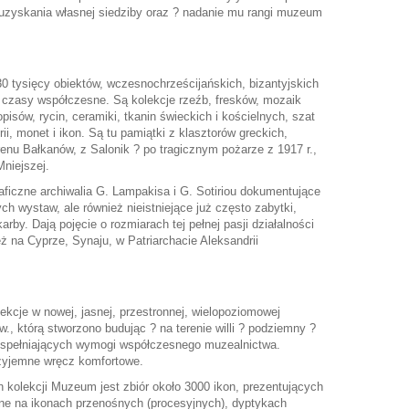
o uzyskania własnej siedziby oraz ? nadanie mu rangi muzeum
0 tysięcy obiektów, wczesnochrześcijańskich, bizantyjskich
po czasy współczesne. Są kolekcje rzeźb, fresków, mozaik
pisów, rycin, ceramiki, tkanin świeckich i kościelnych, szat
ii, monet i ikon. Są tu pamiątki z klasztorów greckich,
erenu Bałkanów, z Salonik ? po tragicznym pożarze z 1917 r.,
Mniejszej.
raficzne archiwalia G. Lampakisa i G. Sotiriou dokumentujące
ch wystaw, ale również nieistniejące już często zabytki,
by. Dają pojęcie o rozmiarach tej pełnej pasji działalności
ież na Cyprze, Synaju, w Patriarchacie Aleksandrii
kcje w nowej, jasnej, przestronnej, wielopoziomowej
., którą stworzono budując ? na terenie willi ? podziemny ?
 spełniających wymogi współczesnego muzealnictwa.
zyjemne wręcz komfortowe.
 kolekcji Muzeum jest zbiór około 3000 ikon, prezentujących
ne na ikonach przenośnych (procesyjnych), dyptykach