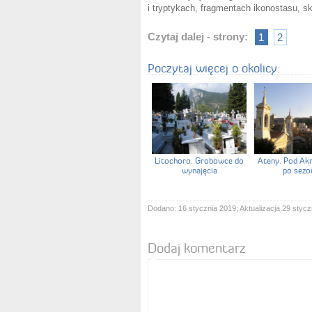
i tryptykach, fragmentach ikonostasu, sk
Czytaj dalej - strony:
1
2
Poczytaj więcej o okolicy:
Litochoro. Grobowce do
Ateny. Pod Akr
wynajęcia
po sezo
Dodano: 16 stycznia 2019; Aktualizacja 29 stycz
Dodaj komentarz