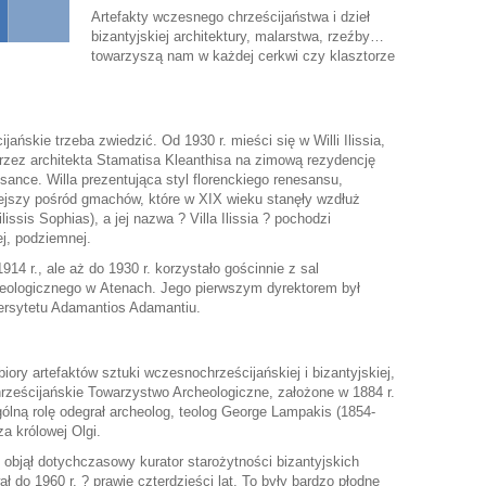
Artefakty wczesnego chrześcijaństwa i dzieł
bizantyjskiej architektury, malarstwa, rzeźby…
towarzyszą nam w każdej cerkwi czy klasztorze
ańskie trzeba zwiedzić. Od 1930 r. mieści się w Willi Ilissia,
zez architekta Stamatisa Kleanthisa na zimową rezydencję
isance. Willa prezentująca styl florenckiego renesansu,
ejszy pośród gmachów, które w XIX wieku stanęły wzdłuż
lissis Sophias), a jej nazwa ? Villa Ilissia ? pochodzi
ej, podziemnej.
 r., ale aż do 1930 r. korzystało gościnnie z sal
logicznego w Atenach. Jego pierwszym dyrektorem był
wersytetu Adamantios Adamantiu.
biory artefaktów sztuki wczesnochrześcijańskiej i bizantyjskiej,
hrześcijańskie Towarzystwo Archeologiczne, założone w 1884 r.
ólną rolę odegrał archeolog, teolog George Lampakis (1854-
za królowej Olgi.
objął dotychczasowy kurator starożytności bizantyjskich
ał do 1960 r. ? prawie czterdzieści lat. To były bardzo płodne