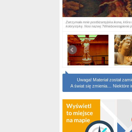
Zatrzymała mnie postbizantyjska ikona, która
kolorystykę. Nosi nazwę ?Wniebowstąpienie pr
Uwaga! Materiał został zam
A świat się zmienia… Niektóre 