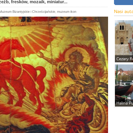
eźb, fresków, mozaik, miniatur...
Nasi aut
Muzeum Bizantyjskie i Chrześcijańskie
,
muzeum ikon
Cezary R
Halina P