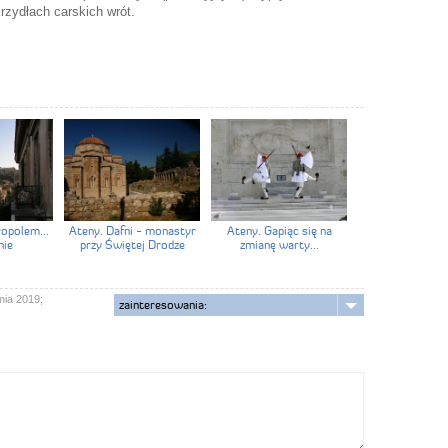
rzydłach carskich wrót.
opolem...
Ateny. Dafni - monastyr
Ateny. Gapiąc się na
nie
przy Świętej Drodze
zmianę warty...
nia 2019;
zainteresowania: