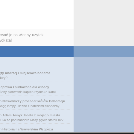
wać je na własny użytek.
wokata!
ęty Andrzej i miejscowa bohema
dury?
zeprawa zbudowana dla władcy
 Anny pierwotnie kaplica rzymsko-katoli…
n
Niewolniczy proceder królów Dahomeju
agę lampy uliczne z bateriami słoneczny…
n
Adam Asnyk. Poeta z mojego miasta
A że pod banderą Malty pływa statek m/v…
n
Historia na Wawelskim Wzgórzu