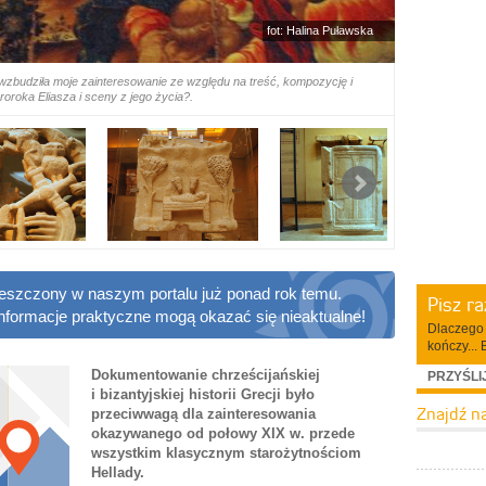
fot: Halina Puławska
 wzbudziła moje zainteresowanie ze względu na treść, kompozycję i
oroka Eliasza i sceny z jego życia?.
ieszczony w naszym portalu już ponad rok temu.
Pisz r
informacje praktyczne mogą okazać się nieaktualne!
Dlaczego 
kończy... 
Dokumentowanie chrześcijańskiej
PRZYŚLI
i bizantyjskiej historii Grecji było
Znajdź n
przeciwwagą dla zainteresowania
okazywanego od połowy XIX w. przede
wszystkim klasycznym starożytnościom
Hellady.