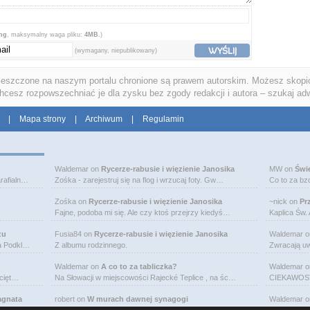
png
, maksymalny waga pliku:
4MB.
)
WYŚLIJ
(wymagany, niepublikowany)
ieszczone na naszym portalu chronione są prawem autorskim. Możesz skopio
chcesz rozpowszechniać je dla zysku bez zgody redakcji i autora – szukaj ad
|
Mapa strony
|
Archiwum
|
Regulamin
Waldemar
on
Rycerze-rabusie i więzienie Janosika
MW
on
Świ
rafialn…
Zośka - zarejestruj się na flog i wrzucaj foty. Gw…
Co to za bz
Zośka
on
Rycerze-rabusie i więzienie Janosika
~nick
on
Pr
Fajne, podoba mi się. Ale czy ktoś przejrzy kiedyś…
Kaplica Św.
zu
Fusia84
on
Rycerze-rabusie i więzienie Janosika
Waldemar
o
na Podkl…
Z albumu rodzinnego.
Zwracają uw
Waldemar
on
A co to za tabliczka?
Waldemar
o
bcięt…
Na Słowacji w miejscowości Rajecké Teplice , na śc…
CIEKAWOSTK
agnata
robert
on
W murach dawnej synagogi
Waldemar
o