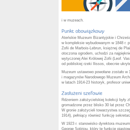
i w muzeach.
Punkt obowiązkowy
Ateńskie Muzeum Bizantyjskie i Chrześcij
w kompleksie wybudowanym w 1848 r. pr
Zofii de Marbois-Lebrun, księżnej de Pla
otoczona ogrodem, uchodzi za najpiękni
wytyczonej Alei Królowej Zofii (Leof. Vasi
od pobliskiej rzeki Ilissos, obecnie ukryt
Muzeum ustawowo powołane zostało w 1914
i magazynów Narodowego Muzeum Archeo
w latach 1914-23 historyk, profesor uni
Zasłużeni szefowie
Rdzeniem założycielskiej kolekcji były z
gromadzone przez blisko 30 lat przez C
W gronie założycieli towarzystwa szczeg
1914), pełniący również funkcję sekretar
W 1923 r. stanowisko dyrektora muzeum 
George Sotiriou, który tę funkcję piastow