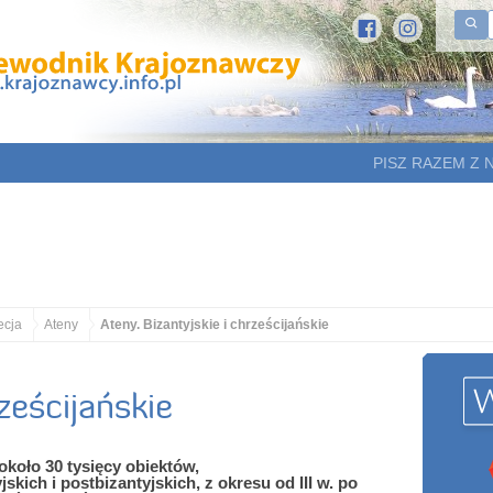
PISZ RAZEM Z 
ecja
Ateny
Ateny. Bizantyjskie i chrześcijańskie
ześcijańskie
koło 30 tysięcy obiektów,
kich i postbizantyjskich, z okresu od III w. po