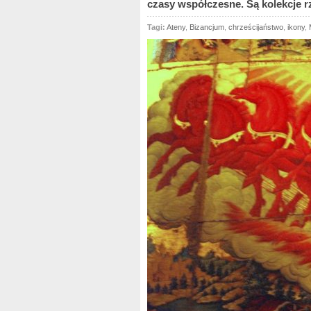
czasy współczesne. Są kolekcje rz
Tagi:
Ateny
,
Bizancjum
,
chrześcijaństwo
,
ikony
,