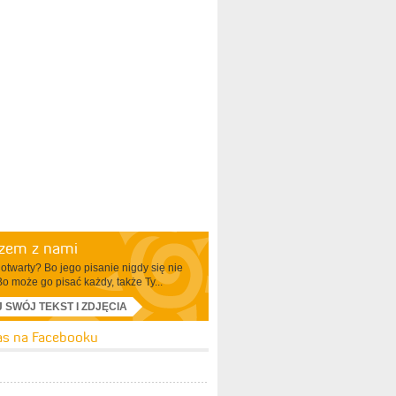
azem z nami
otwarty? Bo jego pisanie nigdy się nie
Bo może go pisać każdy, także Ty...
J SWÓJ TEKST I ZDJĘCIA
as na Facebooku