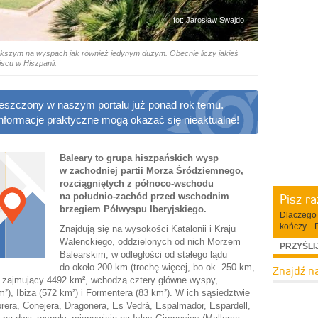
fot: Jarosław Swajdo
ększym na wyspach jak również jedynym dużym. Obecnie liczy jakieś
scu w Hiszpanii.
ieszczony w naszym portalu już ponad rok temu.
informacje praktyczne mogą okazać się nieaktualne!
Baleary to grupa hiszpańskich wysp
w zachodniej partii Morza Śródziemnego,
rozciągniętych z północo-wschodu
Pisz r
na południo-zachód przed wschodnim
brzegiem Półwyspu Iberyjskiego.
Dlaczego 
kończy... 
Znajdują się na wysokości Katalonii i Kraju
Walenckiego, oddzielonych od nich Morzem
PRZYŚLI
Balearskim, w odległości od stałego lądu
do około 200 km (trochę więcej, bo ok. 250 km,
Znajdź n
ag, zajmujący 4492 km², wchodzą cztery główne wyspy,
²), Ibiza (572 km²) i Formentera (83 km²). W ich sąsiedztwie
rera, Conejera, Dragonera, Es Vedrá, Espalmador, Espardell,