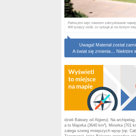
Palma jest więc miastem zdecydowanie najwi
400 tysięcy osób, co sytuuje je na ósmym miej
Uwaga! Materiał został zam
A świat się zmienia… Niektóre 
dzieli Baleary od Algieru). Na archipel
a to Majorka (3640 km²), Minorka (701 km
zalega szereg mniejszych wysp (np. Cab