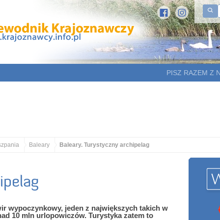
PISZ RAZEM Z 
szpania
Baleary
Baleary. Turystyczny archipelag
ipelag
wir wypoczynkowy, jeden z największych takich w
nad 10 mln urlopowiczów. Turystyka zatem to