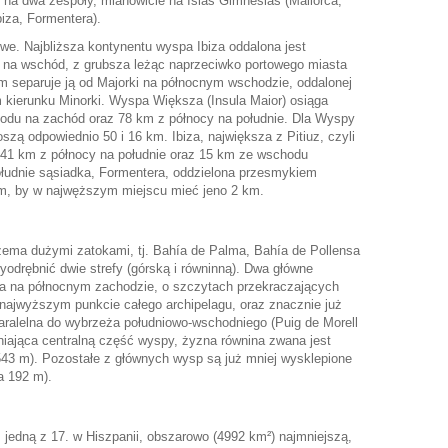
 na dwa zespoły, mianowicie na Islas Gimnesias (Mallorca,
biza, Formentera).
we. Najbliższa kontynentu wyspa Ibiza oddalona jest
 na wschód, z grubsza leżąc naprzeciwko portowego miasta
km separuje ją od Majorki na północnym wschodzie, oddalonej
 kierunku Minorki. Wyspa Większa (Insula Maior) osiąga
du na zachód oraz 78 km z północy na południe. Dla Wyspy
oszą odpowiednio 50 i 16 km. Ibiza, największa z Pitiuz, czyli
1 km z północy na południe oraz 15 km ze wschodu
ołudnie sąsiadka, Formentera, oddzielona przesmykiem
km, by w najwęższym miejscu mieć jeno 2 km.
rzema dużymi zatokami, tj. Bahía de Palma, Bahía de Pollensa
odrębnić dwie strefy (górską i równinną). Dwa główne
na na północnym zachodzie, o szczytach przekraczających
najwyższym punkcie całego archipelagu, oraz znacznie już
paralelna do wybrzeża południowo-wschodniego (Puig de Morell
niająca centralną część wyspy, żyzna równina zwana jest
 543 m). Pozostałe z głównych wysp są już mniej wysklepione
a 192 m).
 jedną z 17. w Hiszpanii, obszarowo (4992 km²) najmniejszą,