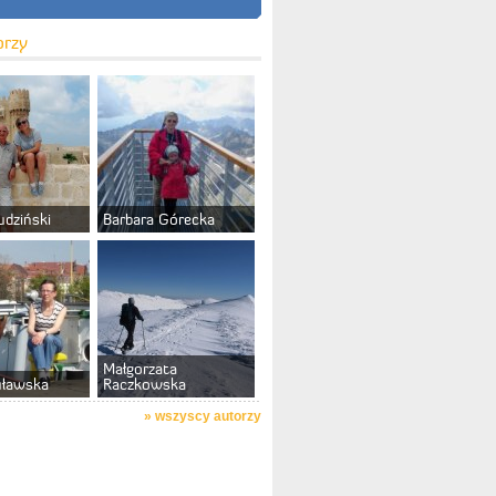
orzy
udziński
Barbara Górecka
Małgorzata
uławska
Raczkowska
»
wszyscy autorzy