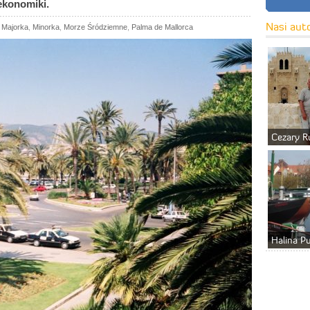
ekonomiki.
Nasi aut
,
Majorka
,
Minorka
,
Morze Śródziemne
,
Palma de Mallorca
Cezary R
Halina P