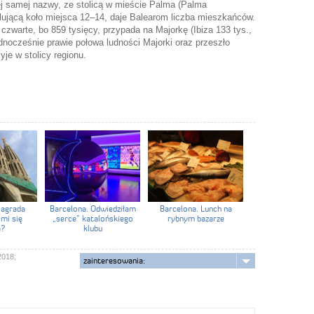
 tej samej nazwy, ze stolicą w mieście Palma (Palma
ylującą koło miejsca 12–14, daje Balearom liczba mieszkańców.
czwarte, bo 859 tysięcy, przypada na Majorkę (Ibiza 133 tys.,
ednocześnie prawie połowa ludności Majorki oraz przeszło
je w stolicy regionu.
Sagrada
Barcelona. Odwiedziłam
Barcelona. Lunch na
 mi się
„serce” katalońskiego
rybnym bazarze
a?
klubu
2018;
zainteresowania: