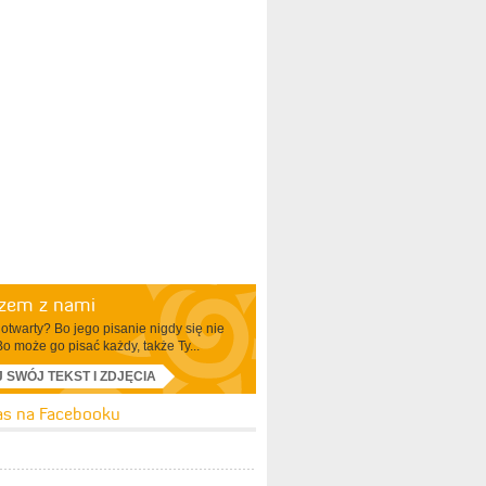
azem z nami
otwarty? Bo jego pisanie nigdy się nie
Bo może go pisać każdy, także Ty...
J SWÓJ TEKST I ZDJĘCIA
as na Facebooku