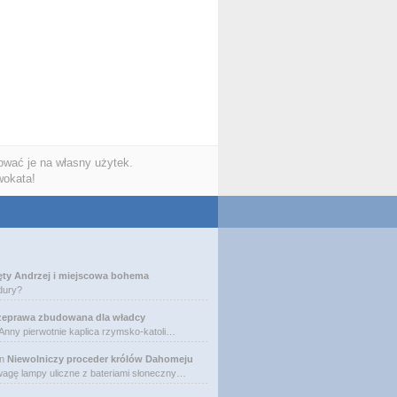
wać je na własny użytek.
wokata!
ęty Andrzej i miejscowa bohema
dury?
zeprawa zbudowana dla władcy
 Anny pierwotnie kaplica rzymsko-katoli…
n
Niewolniczy proceder królów Dahomeju
agę lampy uliczne z bateriami słoneczny…