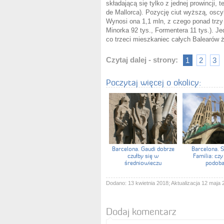
składającą się tylko z jednej prowincji,
de Mallorca). Pozycję ciut wyższą, osc
Wynosi ona 1,1 mln, z czego ponad trzy 
Minorka 92 tys., Formentera 11 tys.). J
co trzeci mieszkaniec całych Balearów ży
Czytaj dalej - strony:
1
2
3
Poczytaj więcej o okolicy:
Barcelona. Gaudi dobrze
Barcelona. 
czułby się w
Familia: czy
średniowieczu
podob
Dodano: 13 kwietnia 2018; Aktualizacja 12 maja 
Dodaj komentarz