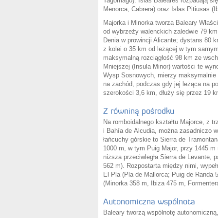
Tagomago). Islas Baleares rozpadają się
Menorca, Cabrera) oraz Islas Pitiusas (I
Majorka i Minorka tworzą Baleary Właści
od wybrzeży walenckich zaledwie 79 km
Denia w prowincji Alicante; dystans 80 
z kolei o 35 km od leżącej w tym samym
maksymalną rozciągłość 98 km ze wscho
Mniejszej (Insula Minor) wartości te wyn
Wysp Sosnowych, mierzy maksymalnie 4
na zachód, podczas gdy jej leżąca na p
szerokości 3,6 km, dłuży się przez 19 
Z równiną pośrodku
Na romboidalnego kształtu Majorce, z t
i Bahía de Alcudia, można zasadniczo wy
łańcuchy górskie to Sierra de Tramonta
1000 m, w tym Puig Major, przy 1445 m 
niższa przeciwległa Sierra de Levante, 
562 m). Rozpostarta między nimi, wypeł
El Pla (Pla de Mallorca; Puig de Randa
(Minorka 358 m, Ibiza 475 m, Formenter
Autonomiczna wspólnota
Baleary tworzą wspólnotę autonomiczną,