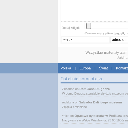
Dodaj zdjęcie
(Dozwolone typy plików:
jpg, gif, 
Wszystkie materiały zam
Jeśli 
Polska
|
Europa
|
Świat
|
Kontakt
Ostatnie komentarze
Zuzanna
on
Dom Jana Długosza
W domu Długosza znajduje się dziś muzeum pa
redakcja
on
Salvador Dali i jego muzeum
Zdjęcia zmienione.
~nick
on
Opactwo cystersów w Podklasztor
Nazywam się Wełpa Wiesław ur. 23 06 1936r 