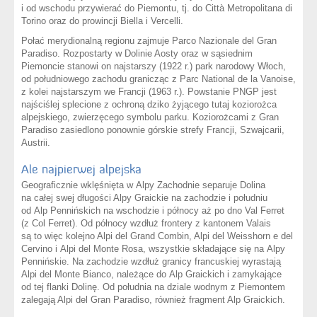
i od wschodu przywierać do Piemontu, tj. do Città Metropolitana di
Torino oraz do prowincji Biella i Vercelli.
Połać merydionalną regionu zajmuje Parco Nazionale del Gran
Paradiso. Rozpostarty w Dolinie Aosty oraz w sąsiednim
Piemoncie stanowi on najstarszy (1922 r.) park narodowy Włoch,
od południowego zachodu granicząc z Parc National de la Vanoise,
z kolei najstarszym we Francji (1963 r.). Powstanie PNGP jest
najściślej splecione z ochroną dziko żyjącego tutaj koziorożca
alpejskiego, zwierzęcego symbolu parku. Koziorożcami z Gran
Paradiso zasiedlono ponownie górskie strefy Francji, Szwajcarii,
Austrii.
Ale najpierwej alpejska
Geograficznie wklęśnięta w Alpy Zachodnie separuje Dolina
na całej swej długości Alpy Graickie na zachodzie i południu
od Alp Pennińskich na wschodzie i północy aż po dno Val Ferret
(z Col Ferret). Od północy wzdłuż frontery z kantonem Valais
są to więc kolejno Alpi del Grand Combin, Alpi del Weisshorn e del
Cervino i Alpi del Monte Rosa, wszystkie składające się na Alpy
Pennińskie. Na zachodzie wzdłuż granicy francuskiej wyrastają
Alpi del Monte Bianco, należące do Alp Graickich i zamykające
od tej flanki Dolinę. Od południa na dziale wodnym z Piemontem
zalegają Alpi del Gran Paradiso, również fragment Alp Graickich.