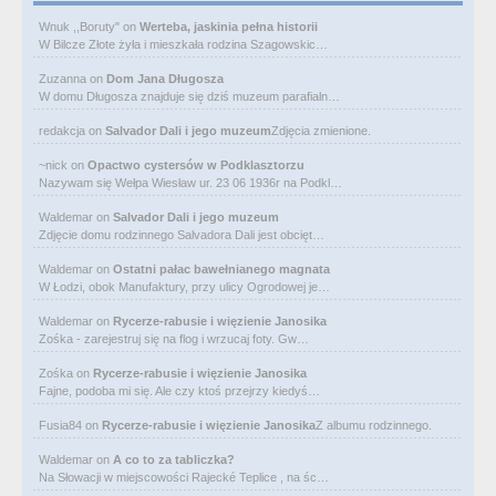
Wnuk ,,Boruty"
on
Werteba, jaskinia pełna historii
W Bilcze Złote żyła i mieszkała rodzina Szagowskic…
Zuzanna
on
Dom Jana Długosza
W domu Długosza znajduje się dziś muzeum parafialn…
redakcja
on
Salvador Dali i jego muzeum
Zdjęcia zmienione.
~nick
on
Opactwo cystersów w Podklasztorzu
Nazywam się Wełpa Wiesław ur. 23 06 1936r na Podkl…
Waldemar
on
Salvador Dali i jego muzeum
Zdjęcie domu rodzinnego Salvadora Dali jest obcięt…
Waldemar
on
Ostatni pałac bawełnianego magnata
W Łodzi, obok Manufaktury, przy ulicy Ogrodowej je…
Waldemar
on
Rycerze-rabusie i więzienie Janosika
Zośka - zarejestruj się na flog i wrzucaj foty. Gw…
Zośka
on
Rycerze-rabusie i więzienie Janosika
Fajne, podoba mi się. Ale czy ktoś przejrzy kiedyś…
Fusia84
on
Rycerze-rabusie i więzienie Janosika
Z albumu rodzinnego.
Waldemar
on
A co to za tabliczka?
Na Słowacji w miejscowości Rajecké Teplice , na śc…