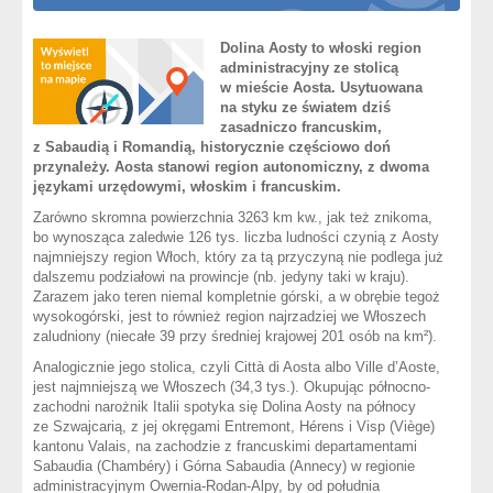
Dolina Aosty to włoski region
administracyjny ze stolicą
w mieście Aosta. Usytuowana
na styku ze światem dziś
zasadniczo francuskim,
z Sabaudią i Romandią, historycznie częściowo doń
przynależy. Aosta stanowi region autonomiczny, z dwoma
językami urzędowymi, włoskim i francuskim.
Zarówno skromna powierzchnia 3263 km kw., jak też znikoma,
bo wynosząca zaledwie 126 tys. liczba ludności czynią z Aosty
najmniejszy region Włoch, który za tą przyczyną nie podlega już
dalszemu podziałowi na prowincje (nb. jedyny taki w kraju).
Zarazem jako teren niemal kompletnie górski, a w obrębie tegoż
wysokogórski, jest to również region najrzadziej we Włoszech
zaludniony (niecałe 39 przy średniej krajowej 201 osób na km²).
Analogicznie jego stolica, czyli Città di Aosta albo Ville d’Aoste,
jest najmniejszą we Włoszech (34,3 tys.). Okupując północno-
zachodni narożnik Italii spotyka się Dolina Aosty na północy
ze Szwajcarią, z jej okręgami Entremont, Hérens i Visp (Viège)
kantonu Valais, na zachodzie z francuskimi departamentami
Sabaudia (Chambéry) i Górna Sabaudia (Annecy) w regionie
administracyjnym Owernia-Rodan-Alpy, by od południa