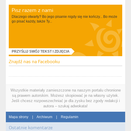
Pisz razem z nami
Dlaczego otwarty? Bo jego pisanie nigdy się nie kończy... Bo może
go pisać każdy, także Ty...
PRZYŚLIJ SWÓJ TEKST I ZDJĘCIA
Znajdź nas na Facebooku
Wszystkie materiały zamieszczone na naszym portalu chronione
są prawem autorskim. Możesz skopiować je na własny użytek.
Jeśli chcesz rozpowszechniać je dla zysku bez zgody redakcji i
autora – szukaj adwokata!
Mapa strony
|
Archiwum
|
Regulamin
Ostatnie komentarze