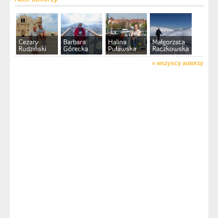
Cezary
Barbara
Halina
Małgorzata
Rudziński
Górecka
Puławska
Raczkowska
»
wszyscy autorzy