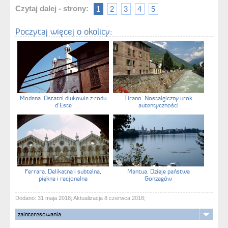
Czytaj dalej - strony:
1
2
3
4
5
Poczytaj więcej o okolicy:
Modena. Ostatni diukowie z rodu
Tirano. Nostalgiczny urok
d'Este
autentyczności
Ferrara. Delikatna i subtelna,
Mantua. Dzieje państwa
piękna i racjonalna
Gonzagów
Dodano: 31 maja 2018; Aktualizacja 8 czerwca 2018;
zainteresowania: