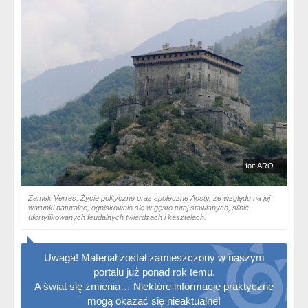
fot: ARO
Zamek Verres. Życie polityczne oraz społeczne Aosty, ze względu na jej
warunki naturalne, ogniskowało się w gęsto tutaj stawianych, silnie
ufortyfikowanych feudalnych twierdzach i kasztelach.
Uwaga! Materiał został zamieszczony w naszym
portalu już ponad rok temu.
A świat się zmienia… Niektóre informacje praktyczne
mogą okazać się nieaktualne!