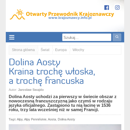
Strona główna
Świat
Europa
Włochy
Dolina Aosty
Dolina Aosty / Valle d?Aosta
Dolina Aosty. Kraina trochę włoska, a trochę francuska
Kraina trochę włoska,
a trochę francuska
Autor:
Jarosław Swajdo
Dolina Aosty uchodzi za pierwszy w świecie obszar z
nowoczesną francuszczyzną jako czymś w rodzaju
języka oficjalnego. Zastąpiono tu nią łacinę w 1536
roku, trzy lata wcześniej niż w samej Francji.
Tagi:
Alpy
,
Alpy Pennińskie
,
Aosta
,
Dolina Aosty