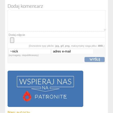
Dodaj komentarz
Dodaj zdjęcie
(Dozwolone typy plików:
jpg, gif, png
, maksymalny waga pliku:
4MB.
)
(wymagany, niepublikowany)
WYŚLIJ
Nasi autorzy