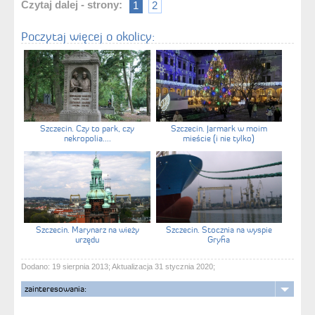
Czytaj dalej - strony:
1
2
Poczytaj więcej o okolicy:
Szczecin. Czy to park, czy
Szczecin. Jarmark w moim
nekropolia....
mieście (i nie tylko)
Szczecin. Marynarz na wieży
Szczecin. Stocznia na wyspie
urzędu
Gryfia
Dodano: 19 sierpnia 2013; Aktualizacja 31 stycznia 2020;
zainteresowania: