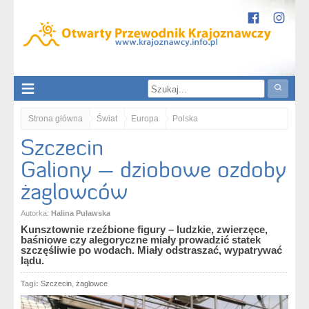
Strona główna
Świat
Europa
Polska
Szczecin
zachodniopomorskie
Nizina Szczecińska
Szczecin
Szczecin. Galiony – dziobowe ozdoby żaglowców
Galiony – dziobowe ozdoby
żaglowców
Autorka:
Halina Puławska
Kunsztownie rzeźbione figury – ludzkie, zwierzęce,
baśniowe czy alegoryczne miały prowadzić statek
szczęśliwie po wodach. Miały odstraszać, wypatrywać
lądu.
Tagi:
Szczecin
,
żaglowce