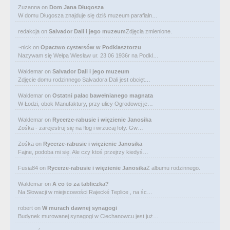
Zuzanna
on
Dom Jana Długosza
W domu Długosza znajduje się dziś muzeum parafialn…
redakcja
on
Salvador Dali i jego muzeum
Zdjęcia zmienione.
~nick
on
Opactwo cystersów w Podklasztorzu
Nazywam się Wełpa Wiesław ur. 23 06 1936r na Podkl…
Waldemar
on
Salvador Dali i jego muzeum
Zdjęcie domu rodzinnego Salvadora Dali jest obcięt…
Waldemar
on
Ostatni pałac bawełnianego magnata
W Łodzi, obok Manufaktury, przy ulicy Ogrodowej je…
Waldemar
on
Rycerze-rabusie i więzienie Janosika
Zośka - zarejestruj się na flog i wrzucaj foty. Gw…
Zośka
on
Rycerze-rabusie i więzienie Janosika
Fajne, podoba mi się. Ale czy ktoś przejrzy kiedyś…
Fusia84
on
Rycerze-rabusie i więzienie Janosika
Z albumu rodzinnego.
Waldemar
on
A co to za tabliczka?
Na Słowacji w miejscowości Rajecké Teplice , na śc…
robert
on
W murach dawnej synagogi
Budynek murowanej synagogi w Ciechanowcu jest już…