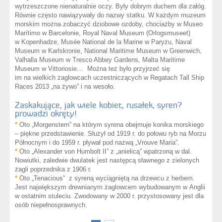
wytrzeszczone nienaturalnie oczy. Były dobrym duchem dla załóg.
Równie często nawiązywały do nazwy statku. W każdym muzeum
morskim można zobaczyć dziobowe ozdoby, chociażby w Museo
Marítimo w Barcelonie, Royal Naval Museum (Orlogsmuseet)
w Kopenhadze, Musée National de la Marine w Paryżu, Naval
Museum w Karlskronie, National Maritime Museum w Greenwich,
Valhalla Museum w Tresco Abbey Gardens, Malta Maritime
Museum w Vittoriosie… Można też było przyjrzeć się
im na wielkich żaglowcach uczestniczących w Regatach Tall Ship
Races 2013 „na żywo” i na wesoło.
Zaskakujące, jak wiele kobiet, rusałek, syren?
prowadzi okręty!
*
Oto „Morgenstern” na którym syrena obejmuje konika morskiego
– piękne przedstawienie. Służył od 1919 r. do połowu ryb na Morzu
Północnym i do 1959 r. pływał pod nazwą „Vrouve Maria”.
*
Oto „Alexander von Humbolt II” z „anielicą” wpatrzoną w dal.
Nowiutki, zaledwie dwulatek jest następcą sławnego z zielonych
żagli poprzednika z 1906 r.
*
Oto „Tenacious” z syreną wyciągniętą na drzewcu z herbem.
Jest największym drewnianym żaglowcem wybudowanym w Anglii
w ostatnim stuleciu. Zwodowany w 2000 r. przystosowany jest dla
osób niepełnosprawnych.