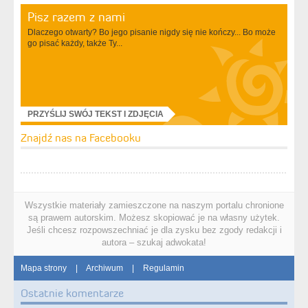
Pisz razem z nami
Dlaczego otwarty? Bo jego pisanie nigdy się nie kończy... Bo może
go pisać każdy, także Ty...
PRZYŚLIJ SWÓJ TEKST I ZDJĘCIA
Znajdź nas na Facebooku
Wszystkie materiały zamieszczone na naszym portalu chronione
są prawem autorskim. Możesz skopiować je na własny użytek.
Jeśli chcesz rozpowszechniać je dla zysku bez zgody redakcji i
autora – szukaj adwokata!
Mapa strony
|
Archiwum
|
Regulamin
Ostatnie komentarze