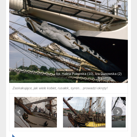
fot: Halina Puławska (10), Iza Dunowska (2)
Zaskakujące, jak wiele kobiet, rusałek, syren... prowadzi okręty!