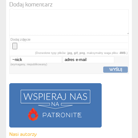
Dodaj komentarz
Dodaj zdjęcie
(Dozwolone typy plików:
jpg, gif, png
, maksymalny waga pliku:
4MB.
)
(wymagany, niepublikowany)
WYŚLIJ
Nasi autorzy