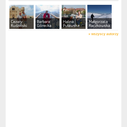
Cezary
Barbara
Halina
Małgorzata
Rudziński
Górecka
Puławska
Raczkowska
»
wszyscy autorzy