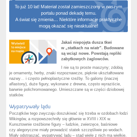
To już 10 lat! Materiał został zamieszczony w naszym
portalu ponad dekadę temu.
A świat się zmienia… Niektóre informacje praktyczne
mogą okazać się nieaktualne!
Jakaś niepojęta dusza tkwi
w „statkach na wiatr”. Budowane
są wciąż nowe. Powstają repliki
zabytkowych żaglowców.
I nie są to proste maszyny; zdobią
je ornamenty, herby, znaki rozpoznawcze, pięknie ukształtowane
nazwy… i często pełnoplastyczne rzeźby. To galiony (inaczej
aflastony), duże figury, wykonane z drewna, często wyraziście,
barwnie polichromowanego. Umieszczane są w części dziobowej
statków.
Wypatrywały lądu
Początków tego zwyczaju doszukiwać się trzeba w ozdobach łodzi
Wikingów, a rozpowszechniły się głównie w XVIII i XIX w.
Kunsztownie rzeźbione figury – ludzkie, zwierzęce, baśniowe
czy alegoryczne miały prowadzić statek szczęśliwie po wodach.
Miały odstraszać, wypatrywać lądu – stąd wiele z nich ma wielkie,