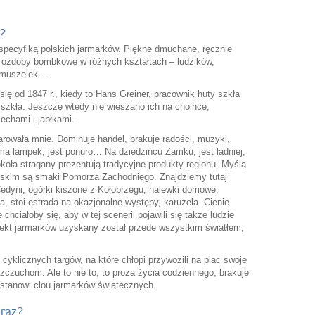
?
specyfiką polskich jarmarków. Piękne dmuchane, ręcznie
e ozdoby bombkowe w różnych kształtach – ludzików,
, muszelek…
ę od 1847 r., kiedy to Hans Greiner, pracownik huty szkła
szkła. Jeszcze wtedy nie wieszano ich na choince,
echami i jabłkami.
arowała mnie. Dominuje handel, brakuje radości, muzyki,
ma lampek, jest ponuro… Na dziedzińcu Zamku, jest ładniej,
okoła stragany prezentują tradycyjne produkty regionu. Myślą
skim są smaki Pomorza Zachodniego. Znajdziemy tutaj
 Cedyni, ogórki kiszone z Kołobrzegu, nalewki domowe,
 stoi estrada na okazjonalne występy, karuzela. Cienie
ciałoby się, aby w tej scenerii pojawili się także ludzie
ekt jarmarków uzyskany został przede wszystkim światłem,
yklicznych targów, na które chłopi przywozili na plac swoje
szczuchom. Ale to nie to, to proza życia codziennego, brakuje
o stanowi clou jarmarków świątecznych.
eraz?