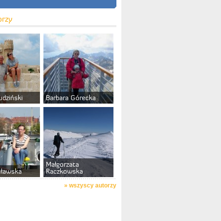
orzy
udziński
Barbara Górecka
Małgorzata
uławska
Raczkowska
»
wszyscy autorzy