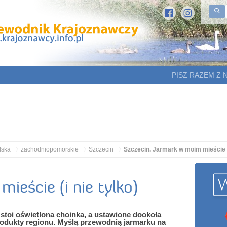
PISZ RAZEM Z 
lska
zachodniopomorskie
Szczecin
Szczecin. Jarmark w moim mieście (i
ieście (i nie tylko)
 stoi oświetlona choinka, a ustawione dookoła
rodukty regionu. Myślą przewodnią jarmarku na