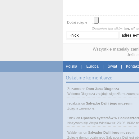
Dodaj zdjęcie
(Dozwolone typy plików:
jpg, gif, 
Wszystkie materiały zam
Jeśli 
Polska
|
Europa
|
Świat
|
Kontakt
Ostatnie komentarze
Zuzanna
on
Dom Jana Długosza
W domu Długosza znajduje się dziś muzeum pa
redakcja
on
Salvador Dali i jego muzeum
Zdjęcia zmienione.
~nick
on
Opactwo cystersów w Podklasztor
Nazywam się Wełpa Wiesław ur. 23 06 1936r 
Waldemar
on
Salvador Dali i jego muzeum
Zdjęcie domu rodzinnego Salvadora Dali jest o