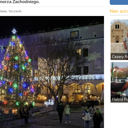
morza Zachodniego.
Nasi aut
niowy
,
Szczecin
Cezary R
Halina P