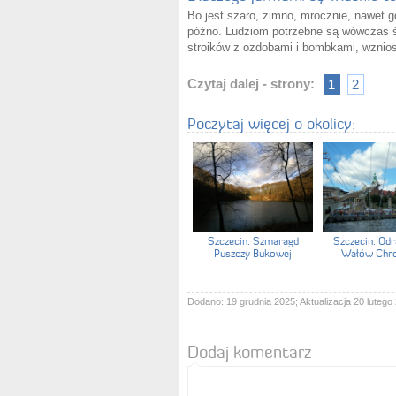
Bo jest szaro, zimno, mrocznie, nawet 
późno. Ludziom potrzebne są wówczas ś
stroików z ozdobami i bombkami, wzniosł
Czytaj dalej - strony:
1
2
Poczytaj więcej o okolicy:
Szczecin. Szmaragd
Szczecin. Odr
Puszczy Bukowej
Wałów Chr
Dodano: 19 grudnia 2025; Aktualizacja 20 lutego
Dodaj komentarz