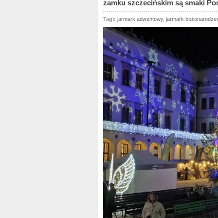
zamku szczecińskim są smaki Po
Tagi:
jarmark adwentowy
,
jarmark bożonarodze