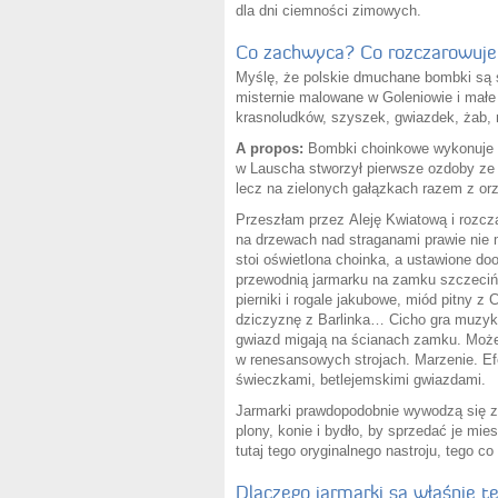
dla dni ciemności zimowych.
Co zachwyca? Co rozczarowuje
Myślę, że polskie dmuchane bombki są 
misternie malowane w Goleniowie i mał
krasnoludków, szyszek, gwiazdek, żab
A propos:
Bombki choinkowe wykonuje si
w Lauscha stworzył pierwsze ozdoby ze 
lecz na zielonych gałązkach razem z orz
Przeszłam przez Aleję Kwiatową i rozcz
na drzewach nad straganami prawie nie 
stoi oświetlona choinka, a ustawione do
przewodnią jarmarku na zamku szczeciń
pierniki i rogale jakubowe, miód pitny z
dziczyznę z Barlinka… Cicho gra muzyka,
gwiazd migają na ścianach zamku. Może ch
w renesansowych strojach. Marzenie. Ef
świeczkami, betlejemskimi gwiazdami.
Jarmarki prawdopodobnie wywodzą się z c
plony, konie i bydło, by sprzedać je mie
tutaj tego oryginalnego nastroju, tego c
Dlaczego jarmarki są właśnie t