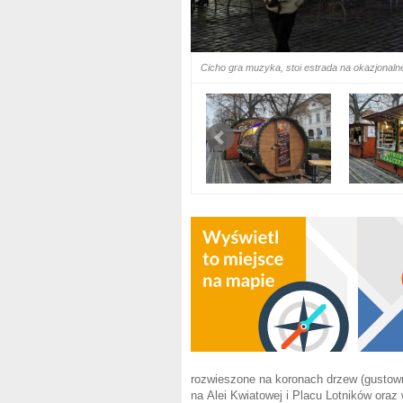
Cicho gra muzyka, stoi estrada na okazjonaln
rozwieszone na koronach drzew (gustowni
na Alei Kwiatowej i Placu Lotników oraz