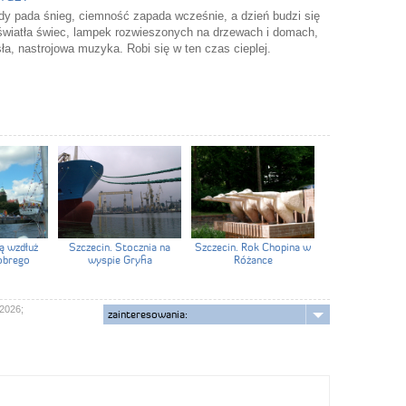
gdy pada śnieg, ciemność zapada wcześnie, a dzień budzi się
wiatła świec, lampek rozwieszonych na drzewach i domach,
a, nastrojowa muzyka. Robi się w ten czas cieplej.
ą wzdłuż
Szczecin. Stocznia na
Szczecin. Rok Chopina w
obrego
wyspie Gryfia
Różance
 2026;
zainteresowania: