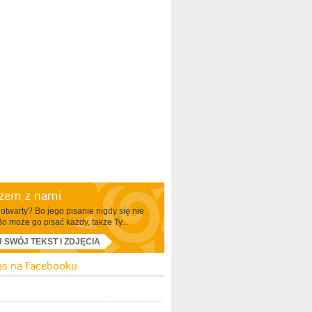
azem z nami
otwarty? Bo jego pisanie nigdy się nie
Bo może go pisać każdy, także Ty...
J SWÓJ TEKST I ZDJĘCIA
as na Facebooku