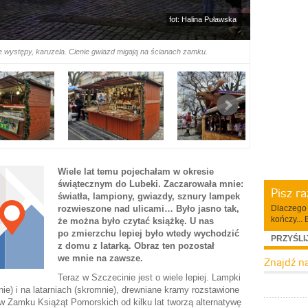
fot: Halina Puławska
e występy, karuzela. Cienie gwiazd migają na ścianach zamku.
Wiele lat temu pojechałam w okresie
świątecznym do Lubeki. Zaczarowała mnie:
Pisz r
światła, lampiony, gwiazdy, sznury lampek
Dlaczego 
rozwieszone nad ulicami… Było jasno tak,
kończy... 
że można było czytać książkę. U nas
po zmierzchu lepiej było wtedy wychodzić
PRZYŚLI
z domu z latarką. Obraz ten pozostał
we mnie na zawsze.
Znajdź n
Teraz w Szczecinie jest o wiele lepiej. Lampki
e) i na latarniach (skromnie), drewniane kramy rozstawione
 w Zamku Książąt Pomorskich od kilku lat tworzą alternatywę