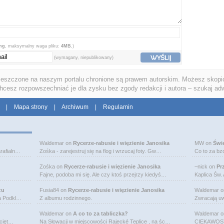
png
, maksymalny waga pliku:
4MB.
)
WYŚLIJ
(wymagany, niepublikowany)
ieszczone na naszym portalu chronione są prawem autorskim. Możesz skopio
chcesz rozpowszechniać je dla zysku bez zgody redakcji i autora – szukaj ad
|
Mapa strony
|
Archiwum
|
Regulamin
Waldemar
on
Rycerze-rabusie i więzienie Janosika
MW
on
Świ
rafialn…
Zośka - zarejestruj się na flog i wrzucaj foty. Gw…
Co to za bz
Zośka
on
Rycerze-rabusie i więzienie Janosika
~nick
on
Pr
Fajne, podoba mi się. Ale czy ktoś przejrzy kiedyś…
Kaplica Św.
zu
Fusia84
on
Rycerze-rabusie i więzienie Janosika
Waldemar
o
na Podkl…
Z albumu rodzinnego.
Zwracają uw
Waldemar
on
A co to za tabliczka?
Waldemar
o
bcięt…
Na Słowacji w miejscowości Rajecké Teplice , na śc…
CIEKAWOSTK