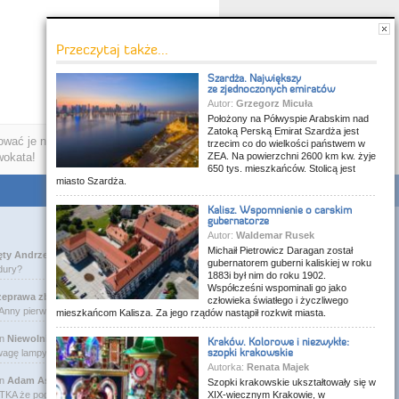
Przeczytaj także...
Szardża. Największy
ze zjednoczonych emiratów
Autor:
Grzegorz Micuła
Położony na Półwyspie Arabskim nad
Zatoką Perską Emirat Szardża jest
wać je na własny użytek.
trzecim co do wielkości państwem w
wokata!
ZEA. Na powierzchni 2600 km kw. żyje
650 tys. mieszkańców. Stolicą jest
miasto Szardża.
Kalisz. Wspomnienie o carskim
gubernatorze
Autor:
Waldemar Rusek
Michaił Pietrowicz Daragan został
ęty Andrzej i miejscowa bohema
gubernatorem guberni kaliskiej w roku
dury?
1883i był nim do roku 1902.
Współcześni wspominali go jako
zeprawa zbudowana dla władcy
człowieka światłego i życzliwego
 Anny pierwotnie kaplica rzymsko-katoli…
mieszkańcom Kalisza. Za jego rządów nastąpił rozkwit miasta.
n
Niewolniczy proceder królów Dahomeju
Kraków. Kolorowe i niezwykłe:
szopki krakowskie
agę lampy uliczne z bateriami słoneczny…
Autorka:
Renata Majek
n
Adam Asnyk. Poeta z mojego miasta
Szopki krakowskie ukształtowały się w
A że pod banderą Malty pływa statek m/v…
XIX-wiecznym Krakowie, w