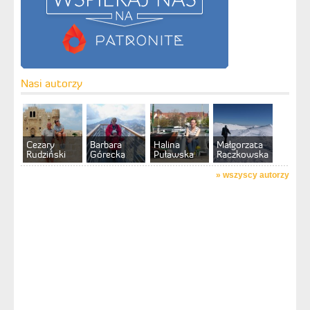
Nasi autorzy
Cezary
Barbara
Halina
Małgorzata
Rudziński
Górecka
Puławska
Raczkowska
»
wszyscy autorzy