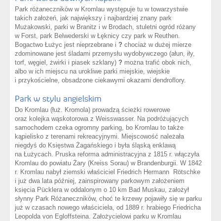
Park różaneczników w Kromlau występuje tu w towarzystwie
takich założeń, jak największy i najbardziej znany park
Mużakowski, parki w Branitz i w Brodach, stuletni ogród różany
w Forst, park Belwederski w Łęknicy czy park w Reuthen.
Bogactwo Łużyc jest nieprzebrane i
?
chociaż w dużej mierze
zdominowane jest śladami przemysłu wydobywczego (ałun, iły,
torf, węgiel, żwirki i piasek szklany)
?
można trafić obok nich,
albo w ich miejscu na urokliwe parki miejskie, wiejskie
i przykościelne, obsadzone ciekawymi okazami dendroflory.
Park w stylu angielskim
Do Kromlau (łuż. Kromola) prowadzą ścieżki rowerowe
oraz kolejka wąskotorowa z Weisswasser. Na podróżujących
samochodem czeka ogromny parking, bo Kromlau to także
kąpielisko z terenami rekreacyjnymi. Miejscowość należała
niegdyś do Księstwa Żagańskiego i była śląską enklawą
na Łużycach. Pruska reforma administracyjna z 1815 r. włączyła
Kromlau do powiatu Żary (Kreiss Sorau) w Brandenburgii. W 1842
r. Kromlau nabył ziemski właściciel Friedrich Hermann Rötschke
i już dwa lata później, zainspirowany parkowym założeniem
księcia Pücklera w oddalonym o 10 km Bad Muskau, założył
słynny Park Różaneczników, choć te krzewy pojawiły się w parku
już w czasach nowego właściciela, od 1889 r. hrabiego Friedricha
Leopolda von Egloffsteina. Założycielowi parku w Kromlau