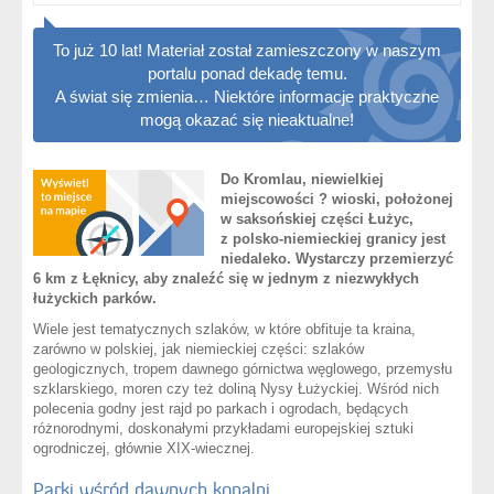
To już 10 lat! Materiał został zamieszczony w naszym
portalu ponad dekadę temu.
A świat się zmienia… Niektóre informacje praktyczne
mogą okazać się nieaktualne!
Do Kromlau, niewielkiej
miejscowości ? wioski, położonej
w saksońskiej części Łużyc,
z polsko-niemieckiej granicy jest
niedaleko. Wystarczy przemierzyć
6 km z Łęknicy, aby znaleźć się w jednym z niezwykłych
łużyckich parków.
Wiele jest tematycznych szlaków, w które obfituje ta kraina,
zarówno w polskiej, jak niemieckiej części: szlaków
geologicznych, tropem dawnego górnictwa węglowego, przemysłu
szklarskiego, moren czy też doliną Nysy Łużyckiej. Wśród nich
polecenia godny jest rajd po parkach i ogrodach, będących
różnorodnymi, doskonałymi przykładami europejskiej sztuki
ogrodniczej, głównie XIX-wiecznej.
Parki wśród dawnych kopalni