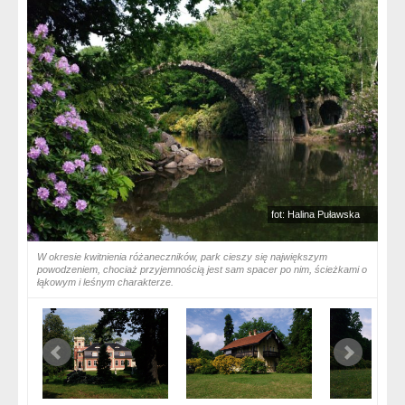
fot: Halina Puławska
W okresie kwitnienia różaneczników, park cieszy się największym
powodzeniem, chociaż przyjemnością jest sam spacer po nim, ścieżkami o
łąkowym i leśnym charakterze.