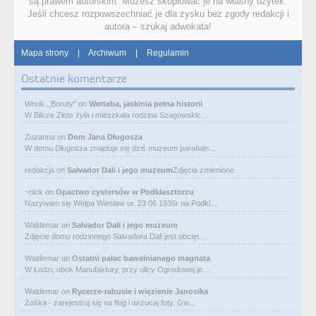
są prawem autorskim. Możesz skopiować je na własny użytek.
Jeśli chcesz rozpowszechniać je dla zysku bez zgody redakcji i
autora – szukaj adwokata!
Mapa strony
|
Archiwum
|
Regulamin
Ostatnie komentarze
Wnuk ,,Boruty"
on
Werteba, jaskinia pełna historii
W Bilcze Złote żyła i mieszkała rodzina Szagowskic…
Zuzanna
on
Dom Jana Długosza
W domu Długosza znajduje się dziś muzeum parafialn…
redakcja
on
Salvador Dali i jego muzeum
Zdjęcia zmienione.
~nick
on
Opactwo cystersów w Podklasztorzu
Nazywam się Wełpa Wiesław ur. 23 06 1936r na Podkl…
Waldemar
on
Salvador Dali i jego muzeum
Zdjęcie domu rodzinnego Salvadora Dali jest obcięt…
Waldemar
on
Ostatni pałac bawełnianego magnata
W Łodzi, obok Manufaktury, przy ulicy Ogrodowej je…
Waldemar
on
Rycerze-rabusie i więzienie Janosika
Zośka - zarejestruj się na flog i wrzucaj foty. Gw…