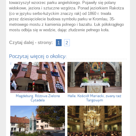
towarzyszył wzorzec parku angielskiego. Pojawiły się polany
widokowe, jeziora i sztuczne wzgórza. Ponad jeziorkiem Rakotza
(co w języku serbo-łużyckim znaczy rak) od 1860 r. trwała
przez dziesięciolecie budowa symbolu parku w Kromlau, 35-
metrowego mostu z kamienia polnego i bazaltu. Łuk półokrągłego
mostu odbija się w wodzie, dając złudzenie pełnego koła.
Czytaj dalej - strony:
1
2
Poczytaj więcej o okolicy:
Magdeburg. Różowa Zielona
Halle. Kościół Mariacki, zwany też
Cytadela
Targowym