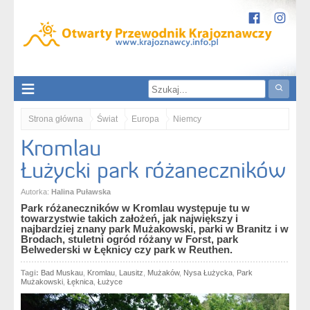
Strona główna
Świat
Europa
Niemcy
Kromlau
Saksonia / Sachsen
Kromlau. Łużycki park różaneczników
Łużycki park różaneczników
Autorka:
Halina Puławska
Park różaneczników w Kromlau występuje tu w
towarzystwie takich założeń, jak największy i
najbardziej znany park Mużakowski, parki w Branitz i w
Brodach, stuletni ogród różany w Forst, park
Belwederski w Łęknicy czy park w Reuthen.
Tagi:
Bad Muskau
,
Kromlau
,
Lausitz
,
Mużaków
,
Nysa Łużycka
,
Park
Mużakowski
,
Łęknica
,
Łużyce