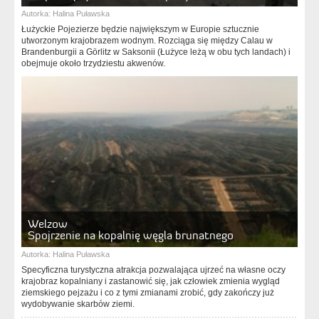
Autorka:
Halina Puławska
Łużyckie Pojezierze będzie największym w Europie sztucznie
utworzonym krajobrazem wodnym. Rozciąga się między Calau w
Brandenburgii a Görlitz w Saksonii (Łużyce leżą w obu tych landach) i
obejmuje około trzydziestu akwenów.
Welzow
Spojrzenie na kopalnię węgla brunatnego
Autorka:
Halina Puławska
Specyficzna turystyczna atrakcja pozwalająca ujrzeć na własne oczy
krajobraz kopalniany i zastanowić się, jak człowiek zmienia wygląd
ziemskiego pejzażu i co z tymi zmianami zrobić, gdy zakończy już
wydobywanie skarbów ziemi.