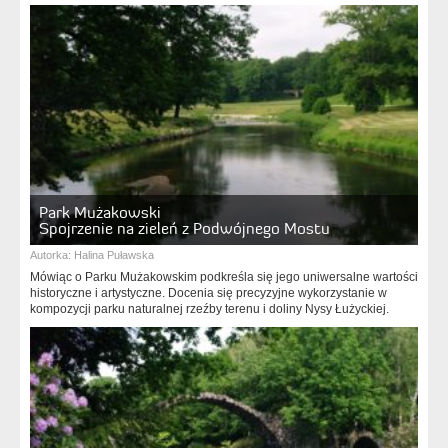
Park Mużakowski
Spojrzenie na zieleń z Podwójnego Mostu
Autorka:
Halina Puławska
Mówiąc o Parku Mużakowskim podkreśla się jego uniwersalne wartości
historyczne i artystyczne. Docenia się precyzyjne wykorzystanie w
kompozycji parku naturalnej rzeźby terenu i doliny Nysy Łużyckiej.