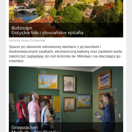
Budziszyn
Gotyckie łuki i słowiańskie epitafia
Autorka:
Anna Ochremiak
Spacer po starannie odnowionej starówce z jej basztami i
średniowiecznymi zaułkami, ekumeniczną katedrą oraz zamkiem warto
zakończyć zaglądając do ruin kościoła św. Mikołaja i na otaczający go
cmentarz.
Grossrächen