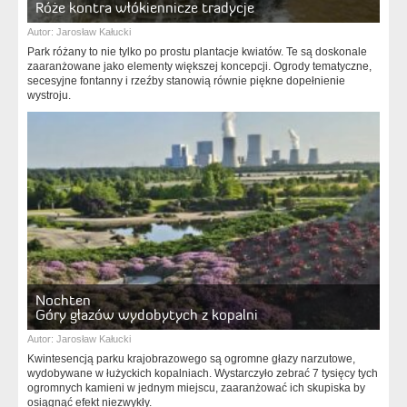
Róże kontra włókiennicze tradycje
Autor:
Jarosław Kałucki
Park różany to nie tylko po prostu plantacje kwiatów. Te są doskonale
zaaranżowane jako elementy większej koncepcji. Ogrody tematyczne,
secesyjne fontanny i rzeźby stanowią równie piękne dopełnienie
wystroju.
Nochten
Góry głazów wydobytych z kopalni
Autor:
Jarosław Kałucki
Kwintesencją parku krajobrazowego są ogromne głazy narzutowe,
wydobywane w łużyckich kopalniach. Wystarczyło zebrać 7 tysięcy tych
ogromnych kamieni w jednym miejscu, zaaranżować ich skupiska by
osiągnąć efekt niezwykły.