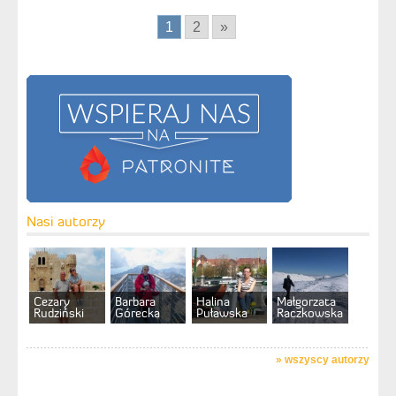
1
2
»
Nasi autorzy
Cezary
Barbara
Halina
Małgorzata
Rudziński
Górecka
Puławska
Raczkowska
»
wszyscy autorzy