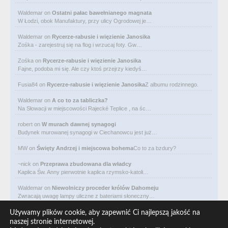
Waldemar
on
Ostatni pałac bawełnianego magnata
W Łodzi, obok Manufaktury, przy ulicy Ogrodowej je…
Waldemar
on
Rycerze-rabusie i więzienie Janosika
Zośka - zarejestruj się na flog i wrzucaj foty. Gw…
Zośka
on
Rycerze-rabusie i więzienie Janosika
Fajne, podoba mi się. Ale czy ktoś przejrzy kiedyś…
Fusia84
on
Rycerze-rabusie i więzienie Janosika
Z albumu rodzinnego.
Waldemar
on
A co to za tabliczka?
Na Słowacji w miejscowości Rajecké Teplice , na śc…
robert
on
W murach dawnej synagogi
Budynek murowanej synagogi w Ciechanowcu jest już…
MW
on
Święty Andrzej i miejscowa bohema
Co to za bzdury?
~nick
on
Przeprawa zbudowana dla władcy
Kaplica Św. Anny pierwotnie kaplica rzymsko-katoli…
Waldemar
on
Niewolniczy proceder królów Dahomeju
Zwracają uwagę lampy uliczne z bateriami słoneczny…
Waldemar
on
Adam Asnyk. Poeta z mojego miasta
Używamy plików cookie, aby zapewnić Ci najlepszą jakość na
CIEKAWOSTKA że pod banderą Malty pływa statek m/v…
naszej stronie internetowej.