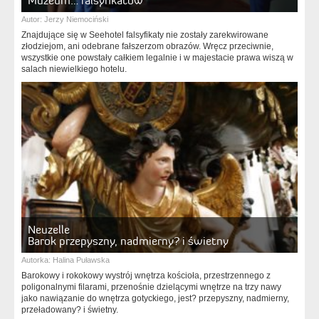
Muzeum… falsyfikatów
Autor:
Jerzy Niemociński
Znajdujące się w Seehotel falsyfikaty nie zostały zarekwirowane
złodziejom, ani odebrane fałszerzom obrazów. Wręcz przeciwnie,
wszystkie one powstały całkiem legalnie i w majestacie prawa wiszą w
salach niewielkiego hotelu.
Neuzelle
Barok przepyszny, nadmierny? i świetny
Autorka:
Halina Puławska
Barokowy i rokokowy wystrój wnętrza kościoła, przestrzennego z
poligonalnymi filarami, przenośnie dzielącymi wnętrze na trzy nawy
jako nawiązanie do wnętrza gotyckiego, jest? przepyszny, nadmierny,
przeładowany? i świetny.