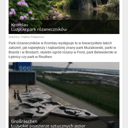
Kromlau
Łużycki park różaneczników
Autorka:
Halina Puławska
Park różaneczników w Kromlau występuje tu w towarzystwie takich
założeń, jak największy i najbardziej znany park Mużakowski, parki w
Branitz i w Brodach, stuletni ogród różany w Forst, park Belwederski w
Łęknicy czy park w Reuthen.
Großräschen
Łużyckie pojezierze sztucznych jezior