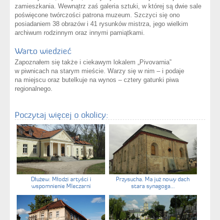
zamieszkania. Wewnątrz zaś galeria sztuki, w której są dwie sale
poświęcone twórczości patrona muzeum. Szczyci się ono
posiadaniem 38 obrazów i 41 rysunków mistrza, jego wielkim
archiwum rodzinnym oraz innymi pamiątkami.
Warto wiedzieć
Zapoznałem się także i ciekawym lokalem „Pivovarnia”
w piwnicach na starym mieście. Warzy się w nim – i podaje
na miejscu oraz butelkuje na wynos – cztery gatunki piwa
regionalnego.
Poczytaj więcej o okolicy:
Dłużew. Młodzi artyści i
Przysucha. Ma już nowy dach
wspomnienie Mleczarni
stara synagoga...