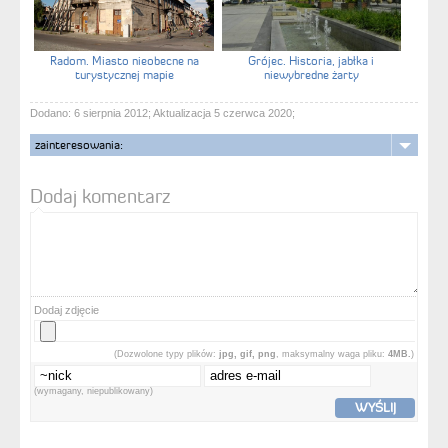
Radom. Miasto nieobecne na
Grójec. Historia, jabłka i
turystycznej mapie
niewybredne żarty
Dodano: 6 sierpnia 2012; Aktualizacja 5 czerwca 2020;
zainteresowania:
Dodaj komentarz
Dodaj zdjęcie
(Dozwolone typy plików:
jpg, gif, png
, maksymalny waga pliku:
4MB.
)
(wymagany, niepublikowany)
WYŚLIJ