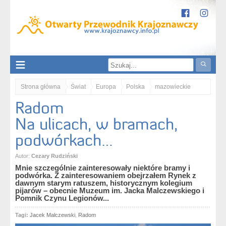
Strona główna
Świat
Europa
Polska
mazowieckie
Radom
Ziemia Radomska
Radom. Na ulicach, w bramach, podwórkach…
Na ulicach, w bramach,
podwórkach…
Autor:
Cezary Rudziński
Mnie szczególnie zainteresowały niektóre bramy i
podwórka. Z zainteresowaniem obejrzałem Rynek z
dawnym starym ratuszem, historycznym kolegium
pijarów – obecnie Muzeum im. Jacka Malczewskiego i
Pomnik Czynu Legionów...
Tagi:
Jacek Malczewski
,
Radom