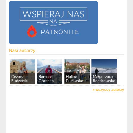
Nasi autorzy
Cezary
Barbara
Halina
Małgorzata
Rudziński
Górecka
Puławska
Raczkowska
»
wszyscy autorzy