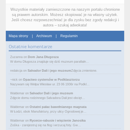
Wszystkie materiały zamieszczone na naszym portalu chronione
są prawem autorskim. Możesz skopiować je na własny użytek.
Jeśli chcesz rozpowszechniać je dla zysku bez zgody redakcji i
autora – szukaj adwokata!
Mapa strony
|
Archiwum
|
Regulamin
Ostatnie komentarze
Zuzanna
on
Dom Jana Długosza
W domu Długosza znajduje się dziś muzeum parafialn…
redakcja
on
Salvador Dali i jego muzeum
Zdjęcia zmienione.
~nick
on
Opactwo cystersów w Podklasztorzu
Nazywam się Wełpa Wiesław ur. 23 06 1936r na Podkl…
Waldemar
on
Salvador Dali i jego muzeum
Zdjęcie domu rodzinnego Salvadora Dali jest obcięt…
Waldemar
on
Ostatni pałac bawełnianego magnata
W Łodzi, obok Manufaktury, przy ulicy Ogrodowej je…
Waldemar
on
Rycerze-rabusie i więzienie Janosika
Zośka - zarejestruj się na flog i wrzucaj foty. Gw…