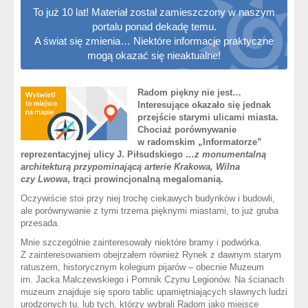
To już 10 lat! Materiał został zamieszczony w naszym
portalu ponad dekadę temu.
A świat się zmienia… Niektóre informacje praktyczne
mogą okazać się nieaktualne!
Radom piękny nie jest…
Interesujące okazało się jednak
przejście starymi ulicami miasta.
Chociaż porównywanie
w radomskim „Informatorze”
reprezentacyjnej ulicy J. Piłsudskiego
…z monumentalną
architekturą przypominającą arterie Krakowa, Wilna
czy Lwowa
, trąci prowincjonalną megalomanią.
Oczywiście stoi przy niej trochę ciekawych budynków i budowli,
ale porównywanie z tymi trzema pięknymi miastami, to już gruba
przesada.
Mnie szczególnie zainteresowały niektóre bramy i podwórka.
Z zainteresowaniem obejrzałem również Rynek z dawnym starym
ratuszem, historycznym kolegium pijarów – obecnie Muzeum
im. Jacka Malczewskiego i Pomnik Czynu Legionów. Na ścianach
muzeum znajduje się sporo tablic upamiętniających sławnych ludzi
urodzonych tu, lub tych, którzy wybrali Radom jako miejsce