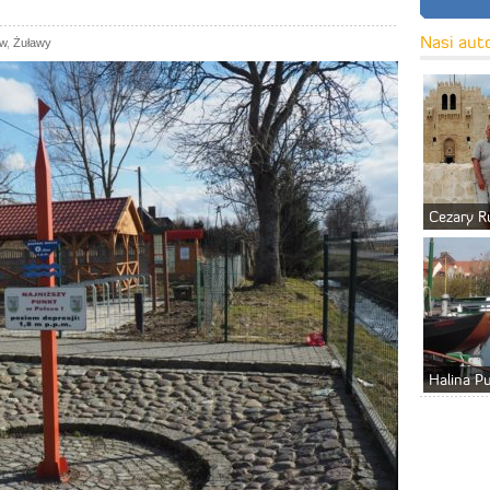
Nasi aut
ów
,
Żuławy
Cezary R
Halina P