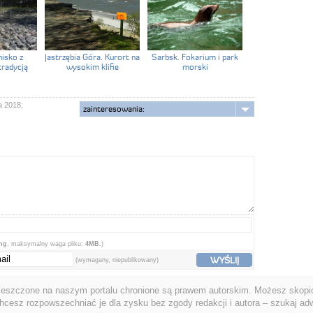
nisko z
Jastrzębia Góra. Kurort na
Sarbsk. Fokarium i park
tradycją
wysokim klifie
morski
a 2018;
zainteresowania:
png
, maksymalny waga pliku:
4MB.
)
WYŚLIJ
(wymagany, niepublikowany)
ieszczone na naszym portalu chronione są prawem autorskim. Możesz skopio
chcesz rozpowszechniać je dla zysku bez zgody redakcji i autora – szukaj ad