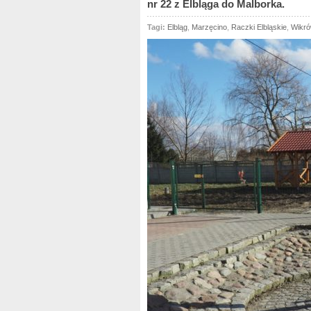
nr 22 z Elbląga do Malborka.
Tagi:
Elbląg
,
Marzęcino
,
Raczki Elbląskie
,
Wikr