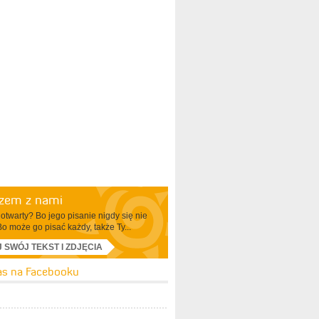
azem z nami
otwarty? Bo jego pisanie nigdy się nie
Bo może go pisać każdy, także Ty...
J SWÓJ TEKST I ZDJĘCIA
as na Facebooku