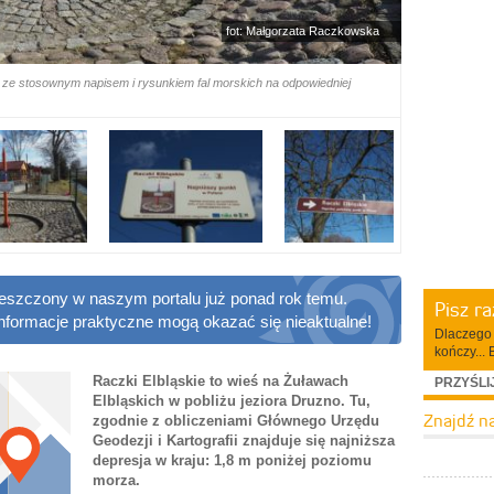
fot: Małgorzata Raczkowska
 ze stosownym napisem i rysunkiem fal morskich na odpowiedniej
ieszczony w naszym portalu już ponad rok temu.
Pisz r
informacje praktyczne mogą okazać się nieaktualne!
Dlaczego 
kończy... 
Raczki Elbląskie to wieś na Żuławach
PRZYŚLI
Elbląskich w pobliżu jeziora Druzno. Tu,
Znajdź n
zgodnie z obliczeniami Głównego Urzędu
Geodezji i Kartografii znajduje się najniższa
depresja w kraju: 1,8 m poniżej poziomu
morza.