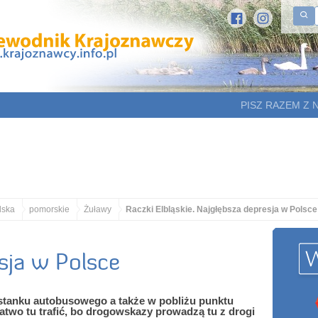
PISZ RAZEM Z 
lska
pomorskie
Żuławy
Raczki Elbląskie. Najgłębsza depresja w Polsce
sja w Polsce
ystanku autobusowego a także w pobliżu punktu
two tu trafić, bo drogowskazy prowadzą tu z drogi