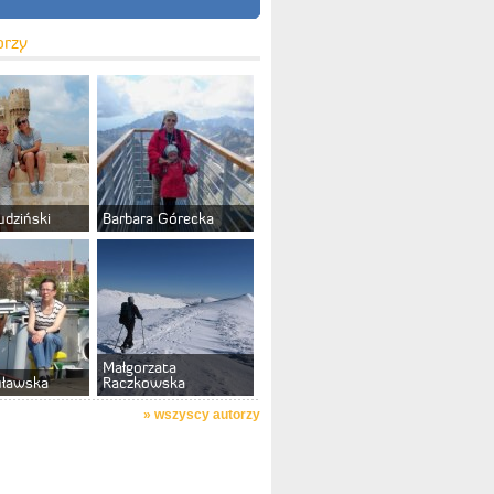
orzy
udziński
Barbara Górecka
Małgorzata
uławska
Raczkowska
»
wszyscy autorzy