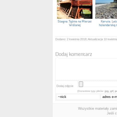
Stegna. Tężnie na Mierzei
Karwia. Let
Wiślanej
holenderską 
Dodano: 2 kwietnia 2018; Aktualizacja 10 kwietni
Dodaj komentarz
Dodaj zdjęcie
(Dozwolone typy plików:
jpg, gif, 
Wszystkie materiały zam
Jeśli 