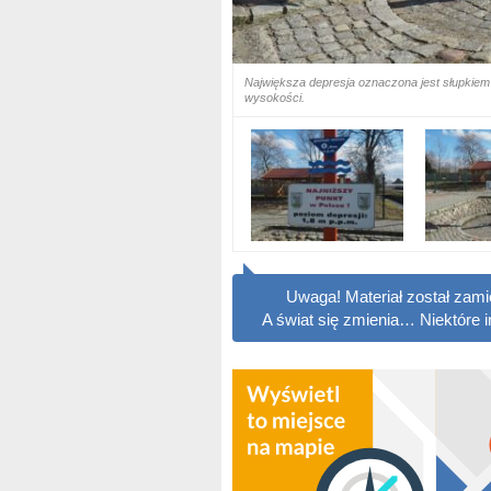
Największa depresja oznaczona jest słupkiem
wysokości.
Uwaga! Materiał został zam
A świat się zmienia… Niektóre 