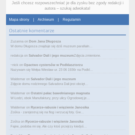
Jeśli chcesz rozpowszechniać je dla zysku bez zgody redakcji i
autora – szukaj adwokata!
Mapa strony
|
Archiwum
|
Regulamin
Ostatnie komentarze
Zuzanna
on
Dom Jana Długosza
W domu Długosza znajduje się dziś muzeum parafialn…
redakcja
on
Salvador Dali i jego muzeum
Zdjęcia zmienione.
~nick
on
Opactwo cystersów w Podklasztorzu
Nazywam się Wełpa Wiesław ur. 23 06 1936r na Podkl…
Waldemar
on
Salvador Dali i jego muzeum
Zdjęcie domu rodzinnego Salvadora Dali jest obcięt…
Waldemar
on
Ostatni pałac bawełnianego magnata
W Łodzi, obok Manufaktury, przy ulicy Ogrodowej je…
Waldemar
on
Rycerze-rabusie i więzienie Janosika
Zośka - zarejestruj się na flog i wrzucaj foty. Gw…
Zośka
on
Rycerze-rabusie i więzienie Janosika
Fajne, podoba mi się. Ale czy ktoś przejrzy kiedyś…