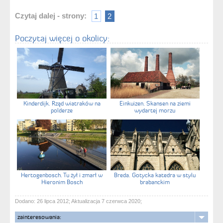
Czytaj dalej - strony:
1
2
Poczytaj więcej o okolicy:
Kinderdijk. Rząd wiatraków na
Einkuizen. Skansen na ziemi
polderze
wydartej morzu
Hertogenbosch. Tu żył i zmarł w
Breda. Gotycka katedra w stylu
Hieronim Bosch
brabanckim
Dodano: 26 lipca 2012; Aktualizacja 7 czerwca 2020;
zainteresowania: