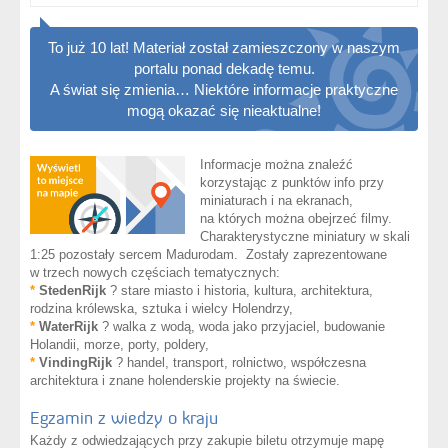
To już 10 lat! Materiał został zamieszczony w naszym
portalu ponad dekadę temu.
A świat się zmienia… Niektóre informacje praktyczne
mogą okazać się nieaktualne!
Informacje można znaleźć
korzystając z punktów info przy
miniaturach i na ekranach,
na których można obejrzeć filmy.
Charakterystyczne miniatury w skali
1:25 pozostały sercem Madurodam. Zostały zaprezentowane
w trzech nowych częściach tematycznych:
*
StedenRijk
? stare miasto i historia, kultura, architektura,
rodzina królewska, sztuka i wielcy Holendrzy,
*
WaterRijk
? walka z wodą, woda jako przyjaciel, budowanie
Holandii, morze, porty, poldery,
*
VindingRijk
? handel, transport, rolnictwo, współczesna
architektura i znane holenderskie projekty na świecie.
Egzamin z wiedzy o kraju
Każdy z odwiedzających przy zakupie biletu otrzymuje mapę