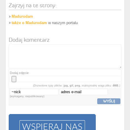
Zajrzyj na te strony:
Madurodam
także o Madurodam
w naszym portalu
Dodaj komentarz
Dodaj zdjęcie
(Dozwolone typy plików:
jpg, gif, png
, maksymalny waga pliku:
4MB.
)
(wymagany, niepublikowany)
WYŚLIJ