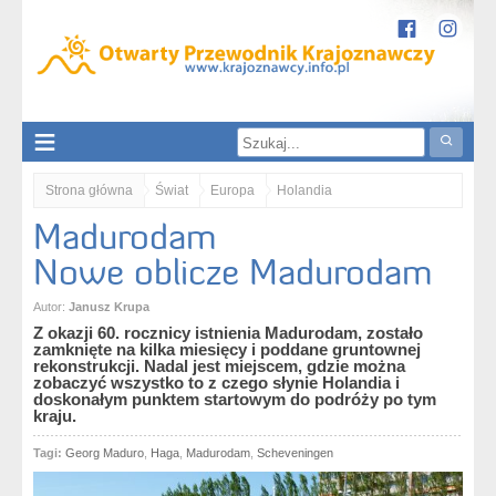
Strona główna
Świat
Europa
Holandia
Madurodam
Madurodam. Nowe oblicze Madurodam
Nowe oblicze Madurodam
Autor:
Janusz Krupa
Z okazji 60. rocznicy istnienia Madurodam, zostało
zamknięte na kilka miesięcy i poddane gruntownej
rekonstrukcji. Nadal jest miejscem, gdzie można
zobaczyć wszystko to z czego słynie Holandia i
doskonałym punktem startowym do podróży po tym
kraju.
Tagi:
Georg Maduro
,
Haga
,
Madurodam
,
Scheveningen