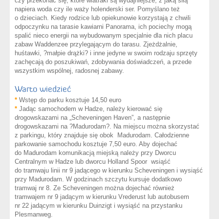
czy przekonać się, które wiatraki są wydajniejsze, z jaką siłą
napiera woda czy ile waży holenderski ser. Pomyślano też
o dzieciach. Kiedy rodzice lub opiekunowie korzystają z chwili
odpoczynku na tarasie kawiarni Panorama, ich pociechy mogą
spalić nieco energii na wybudowanym specjalnie dla nich placu
zabaw Waddenzee przylegającym do tarasu. Zjeżdżalnie,
huśtawki, ?małpie drążki? i inne jedyne w swoim rodzaju sprzęty
zachęcają do poszukiwań, zdobywania doświadczeń, a przede
wszystkim wspólnej, radosnej zabawy.
Warto wiedzieć
*
Wstęp do parku kosztuje 14,50 euro
*
Jadąc samochodem w Hadze, należy kierować się
drogowskazami na „Scheveningen Haven”, a następnie
drogowskazami na ?Madurodam?. Na miejscu można skorzystać
z parkingu, który znajduje się obok Madurodam. Całodzienne
parkowanie samochodu kosztuje 7,50 euro. Aby dojechać
do Madurodam komunikacją miejską należy przy Dworcu
Centralnym w Hadze lub dworcu Holland Spoor wsiąść
do tramwaju linii nr 9 jadącego w kierunku Scheveningen i wysiąść
przy Madurodam. W godzinach szczytu kursuje dodatkowo
tramwaj nr 8. Ze Scheveningen można dojechać również
tramwajem nr 9 jadącym w kierunku Vrederust lub autobusem
nr 22 jadącym w kierunku Duinzigt i wysiąść na przystanku
Plesmanweg.