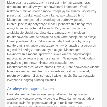
Madurodam z zaznaczonymi częściami tematycznymi oraz
atrakcjami interaktywnymi stanowiskami i ekranami. Obok
niektórych miniaturowych modeli znajdują się ekrany. Wystarczy
przesunąć i zeskanować swoją kartę, aby włączyć film.
Madurodammertjes, od stewardesy do surferów, podają
interesujące fakty dotyczące modeli jednocześnie ucząc wielu
nowych rzeczy na temat Holandii. Przy innych miniaturach
znajdują się słupki bez ekranów z oznaczonymi miejscami
do skanowania kart. Skanując na nich kartę dodaje się do swojej
kolekcji kolejne filmy. Odtworzenie całej kolekcji odbywa się
na którymś z ekranów umieszczonych w ścianach znajdujących
się wokół każdej z tematycznych części Madurodam.
Równocześnie można sprawdzić swoją wiedzę odpowiadając
na pytania pojawiające się na ekranach. W nowym. Madurodam
pojawiły się też nowe miniaturowe postacie, tzw.
Madurodammertjes wzięte prosto z życia, które opowiadają własne
holenderskie historie. Jest tu stewardesa, realizator świateł,
robotnicy portowi, pilot, surferzy i wiele innych. Są też postacie
związane z bogatą historią Holandii.
Atrakcje dla najmłodszych
Park stał się bardziej interaktywny. Można tutaj spróbować
załadować kontenerowiec w porcie w Rotterdamie, wziąć udział
w aukcji kwiatów, popróbować sił jako realizator świateł,