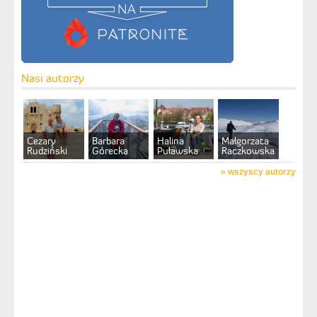
Nasi autorzy
Cezary
Barbara
Halina
Małgorzata
Rudziński
Górecka
Puławska
Raczkowska
»
wszyscy autorzy