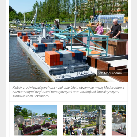
fot: Madurodam
Każdy z odwiedzających przy zakupie biletu otrzymuje mapę Madurodam z
zaznaczonymi częściami tematycznymi oraz atrakcjami interaktywnymi
stanowiskami i ekranami.