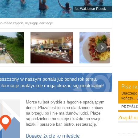
fot: Waldemar Rusek
o różne zajęcia, występy, animacje.
ieszczony w naszym portalu już ponad rok temu.
Pisz r
informacje praktyczne mogą okazać się nieaktualne!
Dlaczego 
kończy... 
Morze tu jest płytkie z łagodnie opadającym
PRZYŚLI
dnem. Plaża jest idealna dla dzieci i zabaw
na brzegu bo i nie ma tłumów ludzi. Plaże
Znajdź n
są podzielone na sekcje i każda ma swoje
leżaki i parasole bar, bistro, restaurację.
Bogate życie w mieście