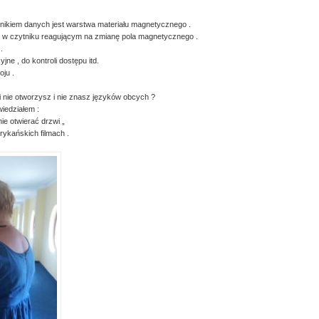
ośnikiem danych jest warstwa materiału magnetycznego .
y w czytniku reagującym na zmianę pola magnetycznego .
.
jne , do kontroli dostępu itd.
oju .
i nie otworzysz i nie znasz języków obcych ?
wiedziałem :
ie otwierać drzwi „
rykańskich filmach .