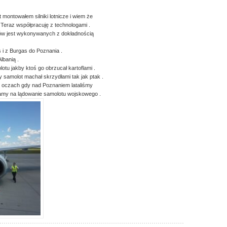
t montowałem silniki lotnicze i wiem że
 Teraz współpracuję z technologami .
rów jest wykonywanych z dokładnością
i z Burgas do Poznania .
lbanią .
tu jakby ktoś go obrzucał kartoflami .
 samolot machał skrzydłami tak jak ptak .
 oczach gdy nad Poznaniem lataliśmy
amy na lądowanie samolotu wojskowego .