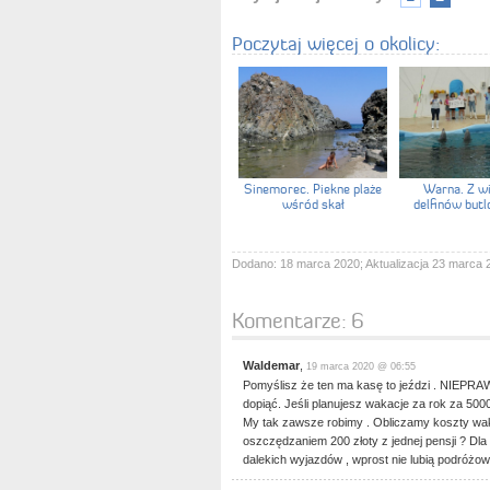
Poczytaj więcej o okolicy:
Sinemorec. Piekne plaże
Warna. Z wi
wśród skał
delfinów but
Dodano: 18 marca 2020; Aktualizacja 23 marca 
Komentarze:
6
Waldemar
,
19 marca 2020 @ 06:55
Pomyślisz że ten ma kasę to jeździ . NIEPRAW
dopiąć. Jeśli planujesz wakacje za rok za 500
My tak zawsze robimy . Obliczamy koszty wak
oszczędzaniem 200 złoty z jednej pensji ? Dla w
dalekich wyjazdów , wprost nie lubią podróżo