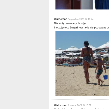
Waldemar
,
14 grudnia 2020 @ 19:44
Nie lubię pozowanych zdjęć .
I to zdjęcie z Bułgarii jest takie nie pozowane :)
Waldemar
,
6 marca 2021 @ 10:57