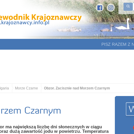
PISZ RAZEM Z 
łgaria
Morze Czarne
Obzor. Zacisznie nad Morzem Czarnym
Morzem Czarnym
zor ma największą liczbę dni słonecznych w ciągu
 oraz dużą zawartość jodu w powietrzu. Temperatura