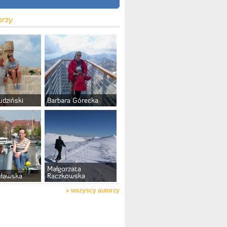
orzy
udziński
Barbara Górecka
Małgorzata
uławska
Raczkowska
»
wszyscy autorzy