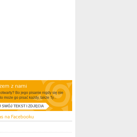
azem z nami
otwarty? Bo jego pisanie nigdy się nie
Bo może go pisać każdy, także Ty...
J SWÓJ TEKST I ZDJĘCIA
as na Facebooku