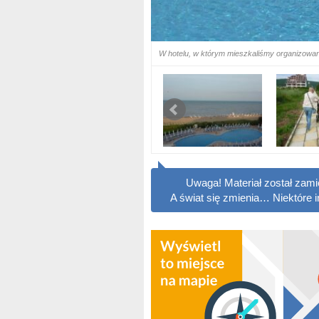
W hotelu, w którym mieszkaliśmy organizowan
Uwaga! Materiał został zam
A świat się zmienia… Niektóre 