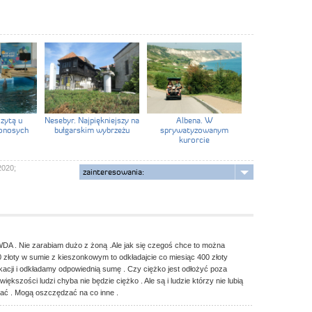
zytą u
Nesebyr. Najpiękniejszy na
Albena. W
lonosych
bułgarskim wybrzeżu
sprywatyzowanym
kurorcie
2020;
zainteresowania:
DA . Nie zarabiam dużo z żoną .Ale jak się czegoś chce to można
0 złoty w sumie z kieszonkowym to odkładajcie co miesiąc 400 złoty
acji i odkładamy odpowiednią sumę . Czy ciężko jest odłożyć poza
iększości ludzi chyba nie będzie ciężko . Ale są i ludzie którzy nie lubią
wać . Mogą oszczędzać na co inne .