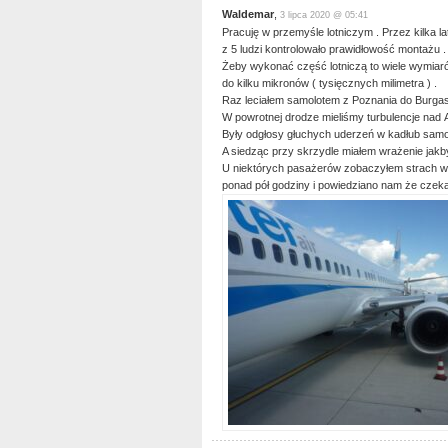
Waldemar
,
3 lipca 2020 @ 05:41
Pracuję w przemyśle lotniczym . Przez kilka la
z 5 ludzi kontrolowało prawidłowość montażu .
Żeby wykonać część lotniczą to wiele wymia
do kilku mikronów ( tysięcznych milimetra ) .
Raz leciałem samolotem z Poznania do Burgas 
W powrotnej drodze mieliśmy turbulencje nad A
Były odgłosy głuchych uderzeń w kadłub samolo
A siedząc przy skrzydle miałem wrażenie jakby
U niektórych pasażerów zobaczyłem strach w
ponad pół godziny i powiedziano nam że czek