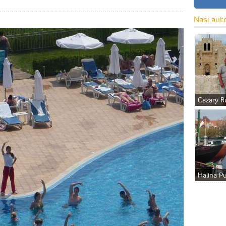
Nasi aut
Cezary R
Halina P