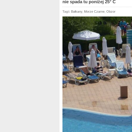
nie spada tu poniżej 25° C
Tagi:
Bałkany
,
Morze Czarne
,
Obzor