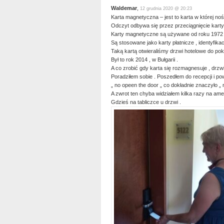
Waldemar
,
12 grudnia 2020 @ 20:23
Karta magnetyczna – jest to karta w której n
Odczyt odbywa się przez przeciągnięcie kart
Karty magnetyczne są używane od roku 1972 
Są stosowane jako karty płatnicze , identyfikacy
Taką kartą otwieraliśmy drzwi hotelowe do pok
Był to rok 2014 , w Bułgarii .
A co zrobić gdy karta się rozmagnesuje , drzw
Poradziłem sobie . Poszedłem do recepcji i po
„ no opeen the door „ co dokładnie znaczyło „ n
A zwrot ten chyba widziałem kilka razy na ame
Gdzieś na tabliczce u drzwi .