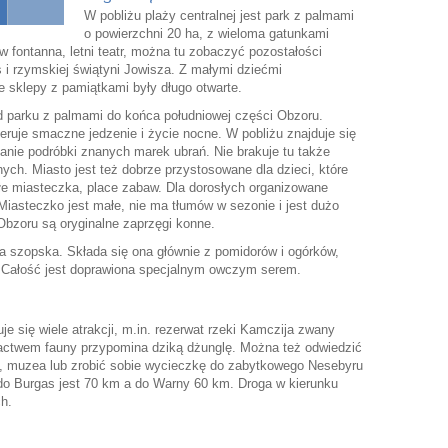
W pobliżu plaży centralnej jest park z palmami
o powierzchni 20 ha, z wieloma gatunkami
w fontanna, letni teatr, można tu zobaczyć pozostałości
s i rzymskiej świątyni Jowisza. Z małymi dziećmi
e sklepy z pamiątkami były długo otwarte.
d parku z palmami do końca południowej części Obzoru.
ruje smaczne jedzenie i życie nocne. W pobliżu znajduje się
nie podróbki znanych marek ubrań. Nie brakuje tu także
cnych. Miasto jest też dobrze przystosowane dla dzieci, które
e miasteczka, place zabaw. Dla dorosłych organizowane
 Miasteczko jest małe, nie ma tłumów w sezonie i jest dużo
ą Obzoru są oryginalne zaprzęgi konne.
ka szopska. Składa się ona głównie z pomidorów i ogórków,
. Całość jest doprawiona specjalnym owczym serem.
e się wiele atrakcji, m.in. rezerwat rzeki Kamczija zwany
gactwem fauny przypomina dziką dżunglę. Można też odwiedzić
ie, muzea lub zrobić sobie wycieczkę do zabytkowego Nesebyru
o Burgas jest 70 km a do Warny 60 km. Droga w kierunku
ch.