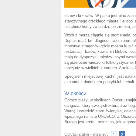
drzew i krzewów. W parku jest plac zaba
starożytnego greckiego miasta Heliopoli
nie chodziliśmy za bardzo po zmroku, al
Wzdłuż morza ciągnie się promenada, o
Deptak ma 1 km długości i wieczorem ofe
mnóstwo straganów gdzie można kupić ta
restauracji, barów, kawiarni i klubów no
mają do dyspozycji między innymi wesoł
są przeróżne wieczorki folklorystyczne.
taniej niż w wielkich kurortach. Atrakcj
Specjałem miejscowej kuchni jest sałat
czasami z dodatkiem papryki lub cebuli
W okolicy
Oprócz plaży, w okolicach Obzoru znajduj
Łangoza, który swoją strukturą oraz bo
Warnę i zwiedzić stare świątynie, galer
wpisanego na listę UNESCO. Z Obzoru d
Burgas jest kręta i przez las, jak w góra
Czytaj dalej - strony:
1
2