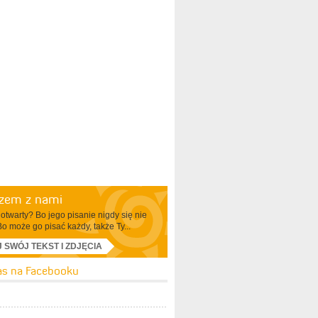
azem z nami
otwarty? Bo jego pisanie nigdy się nie
Bo może go pisać każdy, także Ty...
J SWÓJ TEKST I ZDJĘCIA
as na Facebooku