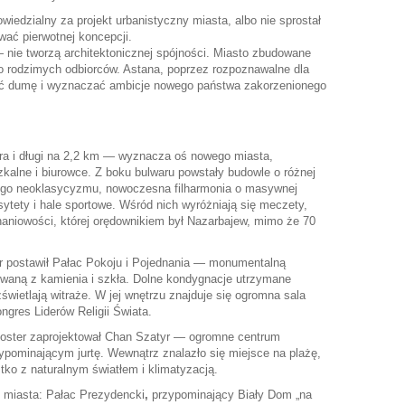
wiedzialny za projekt urbanistyczny miasta, albo nie sprostał
wać pierwotnej koncepcji.
nie tworzą architektonicznej spójności. Miasto zbudowane
do rodzimych odbiorców. Astana, poprzez rozpoznawalne dla
ić dumę i wyznaczać ambicje nowego państwa zakorzenionego
tra i długi na 2,2 km — wyznacza oś nowego miasta,
kalne i biurowce. Z boku bulwaru powstały budowle o różnej
znego neoklasycyzmu, nowoczesna filharmonia o masywnej
ytety i hale sportowe. Wśród nich wyróżniają się meczety,
naniowości, której orędownikiem był Nazarbajew, mimo że 70
 postawił Pałac Pokoju i Pojednania — monumentalną
waną z kamienia i szkła. Dolne kondygnacje utrzymane
zświetlają witraże. W jej wnętrzu znajduje się ogromna sala
ongres Liderów Religii Świata.
oster zaprojektował Chan Szatyr — ogromne centrum
pominającym jurtę. Wewnątrz znalazło się miejsce na plażę,
tko z naturalnym światłem i klimatyzacją.
 miasta: Pałac Prezydencki
,
przypominający Biały Dom „na