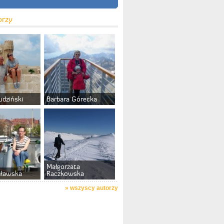
orzy
udziński
Barbara Górecka
Małgorzata
uławska
Raczkowska
»
wszyscy autorzy