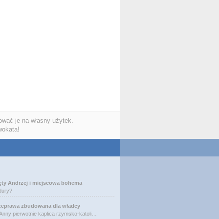
wać je na własny użytek.
wokata!
ęty Andrzej i miejscowa bohema
dury?
zeprawa zbudowana dla władcy
 Anny pierwotnie kaplica rzymsko-katoli…