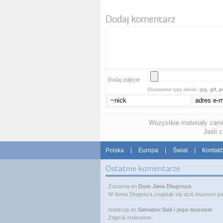
Dodaj komentarz
Dodaj zdjęcie
(Dozwolone typy plików:
jpg, gif, 
Wszystkie materiały zam
Jeśli 
Polska
|
Europa
|
Świat
|
Kontakt
Ostatnie komentarze
Zuzanna
on
Dom Jana Długosza
W domu Długosza znajduje się dziś muzeum pa
redakcja
on
Salvador Dali i jego muzeum
Zdjęcia zmienione.