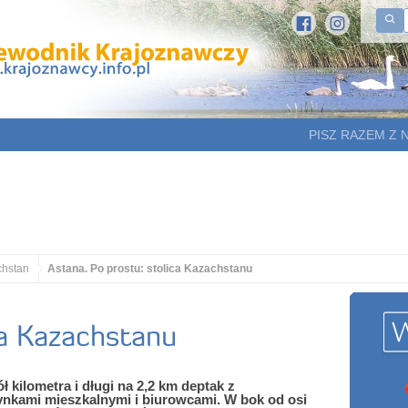
PISZ RAZEM Z 
hstan
Astana. Po prostu: stolica Kazachstanu
ca Kazachstanu
ł kilometra i długi na 2,2 km deptak z
nkami mieszkalnymi i biurowcami. W bok od osi