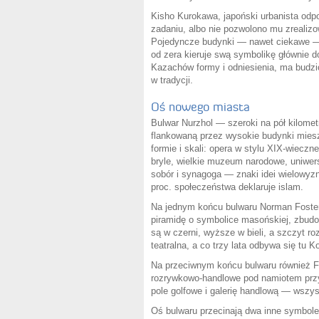
Kisho Kurokawa, japoński urbanista odpo
zadaniu, albo nie pozwolono mu zrealizo
Pojedyncze budynki — nawet ciekawe — 
od zera kieruje swą symbolikę głównie 
Kazachów formy i odniesienia, ma budz
w tradycji.
Oś nowego miasta
Bulwar Nurzhol — szeroki na pół kilome
flankowaną przez wysokie budynki miesz
formie i skali: opera w stylu XIX-wiec
bryle, wielkie muzeum narodowe, uniwers
sobór i synagoga — znaki idei wielowyz
proc. społeczeństwa deklaruje islam.
Na jednym końcu bulwaru Norman Foster
piramidę o symbolice masońskiej, zbudo
są w czerni, wyższe w bieli, a szczyt ro
teatralna, a co trzy lata odbywa się tu K
Na przeciwnym końcu bulwaru również F
rozrywkowo-handlowe pod namiotem przy
pole golfowe i galerię handlową — wszys
Oś bulwaru przecinają dwa inne symbole