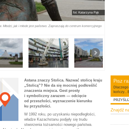
fot: Katarzyna Pąk
Młodzi, jak i młode jest państwo. Zapraszają do centrum komercyjnego
Pisz r
Astana znaczy Stolica. Nazwać stolicę kraju
„Stolicą”? Nie da się mocniej podkreślić
Dlaczego 
znaczenia miejsca. Gest prosty
kończy... 
i symboliczny zarazem — odcięcie
PRZYŚLI
od przeszłości, wyznaczenie kierunku
ku przyszłości.
Znajdź n
W 1992 roku, po uzyskaniu niepodległości,
władze Kazachstanu podjęły się trudu
stworzenia tożsamości nowego państwa.