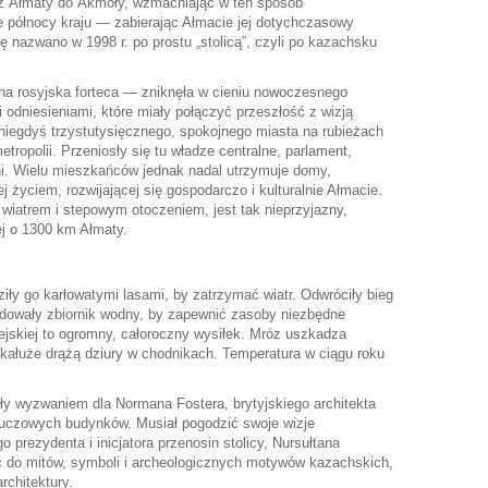
 z Ałmaty do Akmoły, wzmacniając w ten sposób
e północy kraju — zabierając Ałmacie jej dotychczasowy
ę nazwano w 1998 r. po prostu „stolicą”, czyli po kazachsku
a rosyjska forteca — zniknęła w cieniu nowoczesnego
odniesieniami, które miały połączyć przeszłość z wizją
niegdyś trzystutysięcznego, spokojnego miasta na rubieżach
metropolii. Przeniosły się tu władze centralne, parlament,
i. Wielu mieszkańców jednak nadal utrzymuje domy,
j życiem, rozwijającej się gospodarczo i kulturalnie Ałmacie.
 wiatrem i stepowym otoczeniem, jest tak nieprzyjazny,
ej o 1300 km Ałmaty.
ły go karłowatymi lasami, by zatrzymać wiatr. Odwróciły bieg
budowały zbiornik wodny, by zapewnić zasoby niezbędne
iejskiej to ogromny, całoroczny wysiłek. Mróz uszkadza
 kałuże drążą dziury w chodnikach. Temperatura w ciągu roku
yły wyzwaniem dla Normana Fostera, brytyjskiego architekta
luczowych budynków. Musiał pogodzić swoje wizje
rezydenta i inicjatora przenosin stolicy, Nursułtana
 do mitów, symboli i archeologicznych motywów kazachskich,
rchitektury.