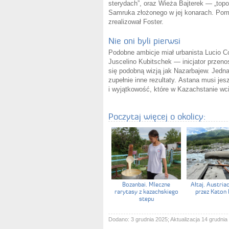
sterydach”, oraz Wieża Bajterek — „topol
Samruka złożonego w jej konarach. Pomy
zrealizował Foster.
Nie oni byli pierwsi
Podobne ambicje miał urbanista Lucio C
Juscelino Kubitschek — inicjator przenosi
się podobną wizją jak Nazarbajew. Jedna
zupełnie inne rezultaty. Astana musi je
i wyjątkowość, które w Kazachstanie wc
Poczytaj więcej o okolicy:
Bozanbai. Mleczne
Ałtaj. Austria
rarytasy z kazachskiego
przez Katon 
stepu
Dodano: 3 grudnia 2025; Aktualizacja 14 grudnia