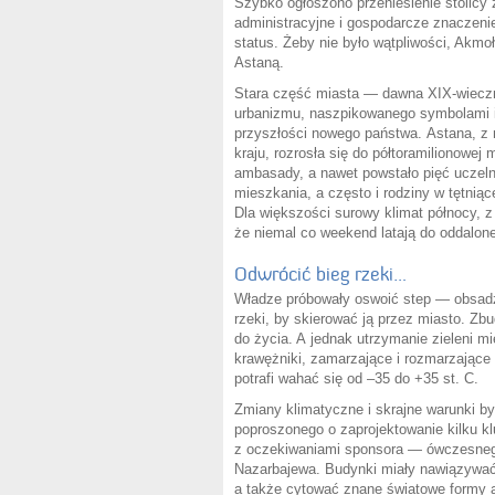
Szybko ogłoszono przeniesienie stolicy
administracyjne i gospodarcze znaczeni
status. Żeby nie było wątpliwości, Akmoł
Astaną.
Stara część miasta — dawna XIX-wieczn
urbanizmu, naszpikowanego symbolami i 
przyszłości nowego państwa. Astana, z 
kraju, rozrosła się do półtoramilionowej 
ambasady, a nawet powstało pięć uczeln
mieszkania, a często i rodziny w tętniące
Dla większości surowy klimat północy, z
że niemal co weekend latają do oddalon
Odwrócić bieg rzeki…
Władze próbowały oswoić step — obsadzi
rzeki, by skierować ją przez miasto. Z
do życia. A jednak utrzymanie zieleni m
krawężniki, zamarzające i rozmarzające
potrafi wahać się od –35 do +35 st. C.
Zmiany klimatyczne i skrajne warunki b
poproszonego o zaprojektowanie kilku k
z oczekiwaniami sponsora — ówczesnego p
Nazarbajewa. Budynki miały nawiązywać
a także cytować znane światowe formy a