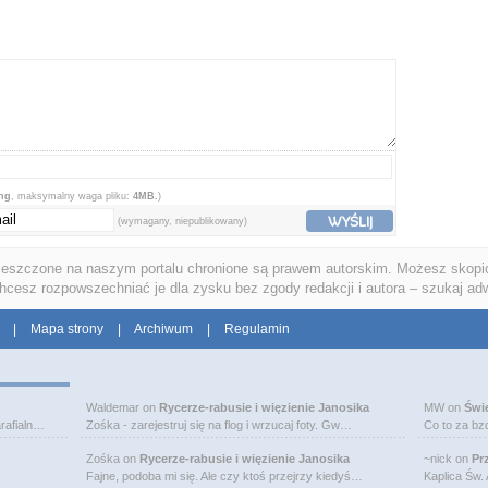
png
, maksymalny waga pliku:
4MB.
)
WYŚLIJ
(wymagany, niepublikowany)
ieszczone na naszym portalu chronione są prawem autorskim. Możesz skopio
chcesz rozpowszechniać je dla zysku bez zgody redakcji i autora – szukaj ad
|
Mapa strony
|
Archiwum
|
Regulamin
Waldemar
on
Rycerze-rabusie i więzienie Janosika
MW
on
Świ
rafialn…
Zośka - zarejestruj się na flog i wrzucaj foty. Gw…
Co to za bz
Zośka
on
Rycerze-rabusie i więzienie Janosika
~nick
on
Pr
Fajne, podoba mi się. Ale czy ktoś przejrzy kiedyś…
Kaplica Św.