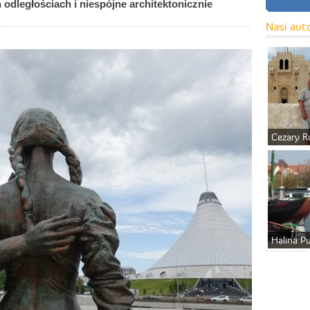
dległościach i niespójne architektonicznie
Nasi aut
Cezary R
Halina P