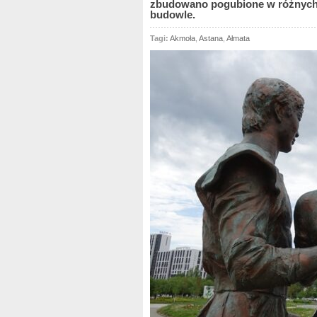
zbudowano pogubione w różnych o
budowle.
Tagi:
Akmoła
,
Astana
,
Ałmata