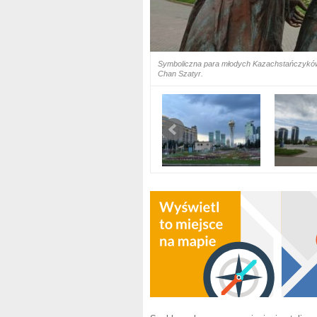
Symboliczna para młodych Kazachstańczyków. 
Chan Szatyr.