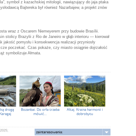
a”, symbol z kazachskiej mitologii, nawiązujący do jaja ptaka
słodawcą Bajtereka był również Nazarbajew, a projekt znów
osta wraz z Oscarem Niemeyerem przy budowie Brasílii.
n stolicy Brazylii z Rio de Janeiro w głąb interioru — kierował
k jakość pomysłu i konsekwencja realizacji przyniosły
szcze poczekać. Czas pokaże, czy miasto osiągnie dojrzałość
iąż symbolizuje Ałmata.
cką drogą
Bozanbai. Do orła trzeba
Ałtaj. Kraina harmonii i
Karagaj
mówić...
dobrobytu
 2025;
zainteresowania: