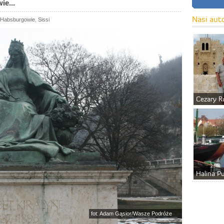
ie...
Nasi aut
Habsburgowie
,
Sissi
Cezary R
Halina P
fot: Adam Gąsior/Wasze Podróże