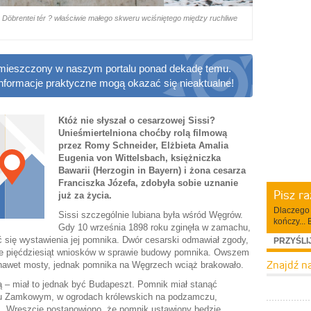
u Döbrentei tér ? właściwie małego skweru wciśniętego między ruchliwe
 zamieszczony w naszym portalu ponad dekadę temu.
informacje praktyczne mogą okazać się nieaktualne!
Któż nie słyszał o cesarzowej Sissi?
Unieśmiertelniona choćby rolą filmową
przez Romy Schneider, Elżbieta Amalia
Eugenia von Wittelsbach, księżniczka
Bawarii (Herzogin in Bayern) i żona cesarza
Franciszka Józefa, zdobyła sobie uznanie
Pisz r
już za życia.
Dlaczego 
Sissi szczególnie lubiana była wśród Węgrów.
kończy... 
Gdy 10 września 1898 roku zginęła w zamachu,
 się wystawienia jej pomnika. Dwór cesarski odmawiał zgody,
PRZYŚLI
ie pięćdziesiąt wniosków w sprawie budowy pomnika. Owszem
Znajdź n
 nawet mosty, jednak pomnika na Węgrzech wciąż brakowało.
cją – miał to jednak być Budapeszt. Pomnik miał stanąć
zu Zamkowym, w ogrodach królewskich na podzamczu,
m. Wreszcie postanowiono, że pomnik ustawiony będzie