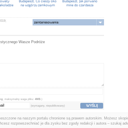
gowaty
Budapeszt. Co cieszy oko
Budapeszt. Jak porwano
ekoladzie
na wzgórzu zamkowym
mnie do czardasza
2019;
zainteresowania:
rystycznego Wasze Podróże
png
, maksymalny waga pliku:
4MB.
)
WYŚLIJ
(wymagany, niepublikowany)
ieszczone na naszym portalu chronione są prawem autorskim. Możesz skopio
chcesz rozpowszechniać je dla zysku bez zgody redakcji i autora – szukaj ad