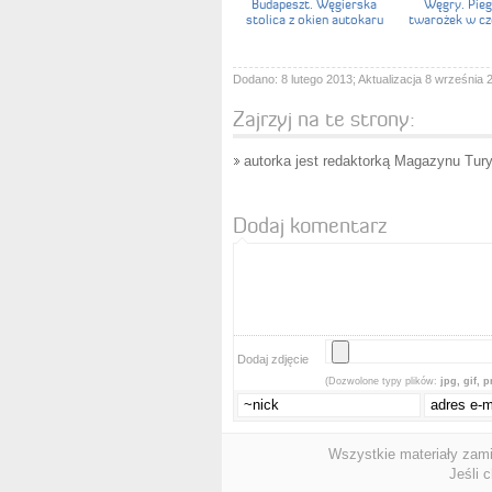
Budapeszt. Węgierska
Węgry. Pie
stolica z okien autokaru
twarożek w cz
Dodano: 8 lutego 2013; Aktualizacja 8 września 
Zajrzyj na te strony:
autorka jest redaktorką Magazynu Tu
Dodaj komentarz
Dodaj zdjęcie
(Dozwolone typy plików:
jpg, gif, 
Wszystkie materiały zam
Jeśli 