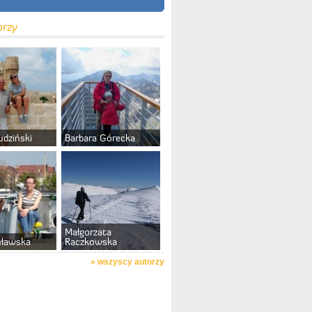
orzy
udziński
Barbara Górecka
Małgorzata
uławska
Raczkowska
»
wszyscy autorzy