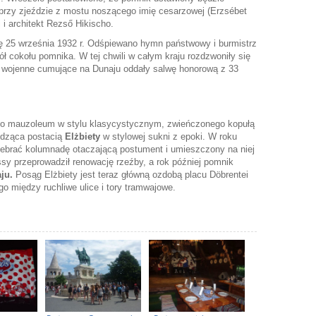
) przy zjeździe z mostu noszącego imię cesarzowej (Erzsébet
i i architekt Rezső Hikischo.
ę 25 września 1932 r. Odśpiewano hymn państwowy i burmistrz
ół cokołu pomnika. W tej chwili w całym kraju rozdzwoniły się
y wojenne cumujące na Dunaju oddały salwę honorową z 33
łego mauzoleum w stylu klasycystycznym, zwieńczonego kopułą
iedząca postacią
Elżbiety
w stylowej sukni z epoki. W roku
zebrać kolumnadę otaczającą postument i umieszczony na niej
sy przeprowadził renowację rzeźby, a rok później pomnik
ju.
Posąg Elżbiety jest teraz główną ozdobą placu Döbrentei
go między ruchliwe ulice i tory tramwajowe.