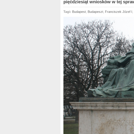
pięćdziesiąt wniosków w tej spraw
Tagi:
Budapest
,
Budapeszt
,
Franciszek Józef I
,