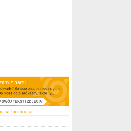
azem z nami
otwarty? Bo jego pisanie nigdy się nie
Bo może go pisać każdy, także Ty...
J SWÓJ TEKST I ZDJĘCIA
as na Facebooku