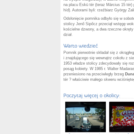
na placu Eskü tér (teraz Március 15 tér
híd). Autorami byli: rzeźbiarz György Zal
Odsłonięcie pomnika odbyło się w sobot
stolicy Jenő Sipőcz przeciął wstęgę wok
kościelne dzwony, a dwa rzeczne okręt
dział.
Warto wiedzieć
Pomnik pierwotnie składał się z okrąg
i znajdującego się wewnątrz cokołu z s
1953 władze stolicy zdecydowały się ro
posąg kobiety. W 1985 r. Walter Madaras
przeniesiono na przeciwległy brzeg
Duna
tér ? właściwie małego skweru wciśnięte
Poczytaj więcej o okolicy: