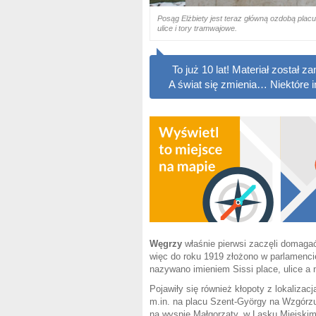
Posąg Elżbiety jest teraz główną ozdobą plac
ulice i tory tramwajowe.
To już 10 lat! Materiał został
A świat się zmienia… Niektóre 
Węgrzy
właśnie pierwsi zaczęli domagać
więc do roku 1919 złożono w parlamenc
nazywano imieniem Sissi place, ulice a
Pojawiły się również kłopoty z lokaliza
m.in. na placu Szent-György na Wzgór
na wyspie Małgorzaty, w Lasku Miejski