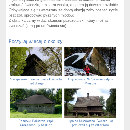
zrolować świeczkę z plastra wosku, a potem ją dowolnie ozdobić.
Odbywające się tu warsztaty są dobrą okazją żeby poznać życie
pszczół, spróbować pysznych miodów.
Z okna karczmy widać skansen pszczelarski, który można
zwiedzać (zimą po umówieniu się).
Poczytaj więcej o okolicy:
Skrzyszów. Czarna wieża kościoła
Ciężkowice. W Skamieniałym
nad drogą
Mieście
Rożnów. Beluarda, czyli
Lipnica Murowana. Światowid
renesansowy bastion
przyczaił się za ołtarzem