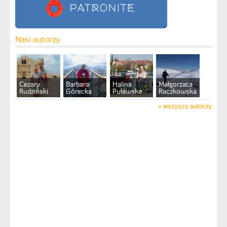
Nasi autorzy
Cezary
Barbara
Halina
Małgorzata
Rudziński
Górecka
Puławska
Raczkowska
»
wszyscy autorzy