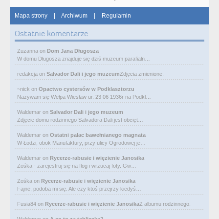
Mapa strony
|
Archiwum
|
Regulamin
Ostatnie komentarze
Zuzanna
on
Dom Jana Długosza
W domu Długosza znajduje się dziś muzeum parafialn…
redakcja
on
Salvador Dali i jego muzeum
Zdjęcia zmienione.
~nick
on
Opactwo cystersów w Podklasztorzu
Nazywam się Wełpa Wiesław ur. 23 06 1936r na Podkl…
Waldemar
on
Salvador Dali i jego muzeum
Zdjęcie domu rodzinnego Salvadora Dali jest obcięt…
Waldemar
on
Ostatni pałac bawełnianego magnata
W Łodzi, obok Manufaktury, przy ulicy Ogrodowej je…
Waldemar
on
Rycerze-rabusie i więzienie Janosika
Zośka - zarejestruj się na flog i wrzucaj foty. Gw…
Zośka
on
Rycerze-rabusie i więzienie Janosika
Fajne, podoba mi się. Ale czy ktoś przejrzy kiedyś…
Fusia84
on
Rycerze-rabusie i więzienie Janosika
Z albumu rodzinnego.
Waldemar
on
A co to za tabliczka?