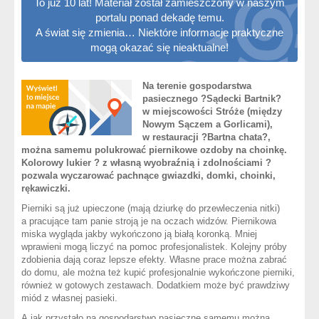
To już 10 lat! Materiał został zamieszczony w naszym
portalu ponad dekadę temu.
A świat się zmienia… Niektóre informacje praktyczne
mogą okazać się nieaktualne!
Na terenie gospodarstwa
pasiecznego ?Sądecki Bartnik?
w miejscowości Stróże (między
Nowym Sączem a Gorlicami),
w restauracji ?Bartna chata?,
można samemu polukrować piernikowe ozdoby na choinkę.
Kolorowy lukier ? z własną wyobraźnią i zdolnościami ?
pozwala wyczarować pachnące gwiazdki, domki, choinki,
rękawiczki.
Pierniki są już upieczone (mają dziurkę do przewleczenia nitki)
a pracujące tam panie stroją je na oczach widzów. Piernikowa
miska wygląda jakby wykończono ją białą koronką. Mniej
wprawieni mogą liczyć na pomoc profesjonalistek. Kolejny próby
zdobienia dają coraz lepsze efekty. Własne prace można zabrać
do domu, ale można też kupić profesjonalnie wykończone pierniki,
również w gotowych zestawach. Dodatkiem może być prawdziwy
miód z własnej pasieki.
A jak przystało na gospodarstwo pasieczne samemu można