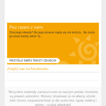
Pisz razem z nami
Dlaczego otwarty? Bo jego pisanie nigdy się nie kończy... Bo może
go pisać każdy, także Ty...
PRZYŚLIJ SWÓJ TEKST I ZDJĘCIA
Znajdź nas na Facebooku
Wszystkie materiały zamieszczone na naszym portalu chronione
są prawem autorskim. Możesz skopiować je na własny użytek.
Jeśli chcesz rozpowszechniać je dla zysku bez zgody redakcji i
autora – szukaj adwokata!