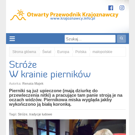
Strona główna
Świat
Europa
Polska
małopolskie
Stróże
Karpaty
Obniżenie Gorlickie
Stróże. W krainie pierników
W krainie pierników
Autorka:
Renata Majek
Pierniki są już upieczone (mają dziurkę do
przewleczenia nitki) a pracujące tam panie stroją je na
oczach widzów. Piernikowa miska wygląda jakby
wykończono ją białą koronką.
Tagi:
Stróże
,
tradycje ludowe