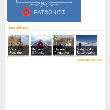
Nasi autorzy
Cezary
Barbara
Halina
Małgorzata
Rudziński
Górecka
Puławska
Raczkowska
»
wszyscy autorzy