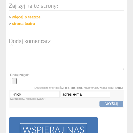
Zajrzyj na te strony:
więcej o teatrze
strona teatru
Dodaj komentarz
Dodaj zdjęcie
(Dozwolone typy plików:
jpg, gif, png
, maksymalny waga pliku:
4MB.
)
(wymagany, niepublikowany)
WYŚLIJ