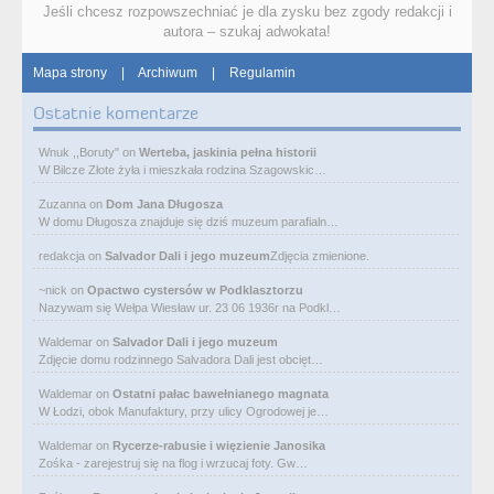
Jeśli chcesz rozpowszechniać je dla zysku bez zgody redakcji i
autora – szukaj adwokata!
Mapa strony
|
Archiwum
|
Regulamin
Ostatnie komentarze
Wnuk ,,Boruty"
on
Werteba, jaskinia pełna historii
W Bilcze Złote żyła i mieszkała rodzina Szagowskic…
Zuzanna
on
Dom Jana Długosza
W domu Długosza znajduje się dziś muzeum parafialn…
redakcja
on
Salvador Dali i jego muzeum
Zdjęcia zmienione.
~nick
on
Opactwo cystersów w Podklasztorzu
Nazywam się Wełpa Wiesław ur. 23 06 1936r na Podkl…
Waldemar
on
Salvador Dali i jego muzeum
Zdjęcie domu rodzinnego Salvadora Dali jest obcięt…
Waldemar
on
Ostatni pałac bawełnianego magnata
W Łodzi, obok Manufaktury, przy ulicy Ogrodowej je…
Waldemar
on
Rycerze-rabusie i więzienie Janosika
Zośka - zarejestruj się na flog i wrzucaj foty. Gw…