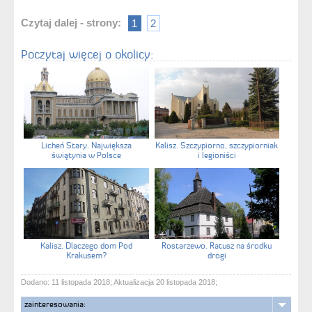
Czytaj dalej - strony:
1
2
Poczytaj więcej o okolicy:
Licheń Stary. Największa
Kalisz. Szczypiorno, szczypiorniak
świątynia w Polsce
i legioniści
Kalisz. Dlaczego dom Pod
Rostarzewo. Ratusz na środku
Krakusem?
drogi
Dodano: 11 listopada 2018; Aktualizacja 20 listopada 2018;
zainteresowania: