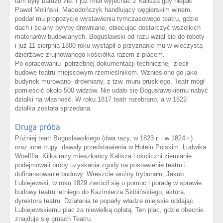
tam były bardzo złe. I już miał wyjechać z Kalisza gdy niejaki
Paweł Moliński, Macedończyk handlujący węgierskim winem,
poddał mu propozycje wystawienia tymczasowego teatru, gdzie
dach i ściany byłyby drewniane, obiecując dostarczyć wszelkich
materiałów budowlanych. Bogusławski od razu wziął się do roboty
i już 11 sierpnia 1800 roku wystąpił o przyznanie mu w wieczystą
dzierżawę zrujnowanego kościółka razem z placem.
Po opracowaniu potrzebnej dokumentacji technicznej zlecił
budowę teatru miejscowym rzemieślnikom. Wzniesiono go jako
budynek murowano- drewniany, z tzw. muru pruskiego. Teatr mógł
pomieścić około 500 widzów. Nie udało się Bogusławskiemu nabyć
działki na własność. W roku 1817 teatr rozebrano, a w 1822
działka została sprzedana.
Druga próba
Później teatr Bogusławskiego (dwa razy, w 1823 r. i w 1824 r.)
oraz inne trupy dawały przedstawienia w Hotelu Polskim Ludwika
Woelffla. Kilka razy mieszkańcy Kalisza i okoliczni ziemianie
podejmowali próby uzyskania zgody na postawienie teatru i
dofinansowanie budowy. Wreszcie woźny trybunału, Jakub
Lubiejewski, w roku 1829 zwrócił się o pomoc i poradę w sprawie
budowy teatru letniego do Kazimierza Skibińskiego, aktora,
dyrektora teatru. Działania te poparły władze miejskie oddając
Lubiejewskiemu plac za niewielką opłatą. Ten plac, gdzie obecnie
znajduje się gmach Teatru.