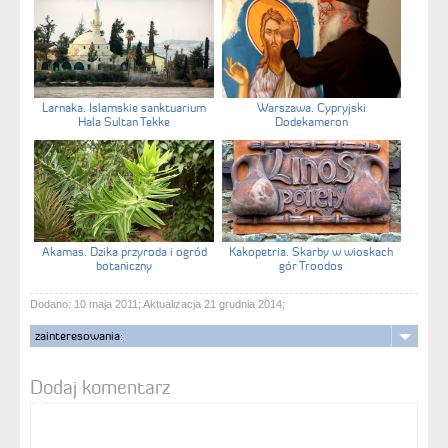
Larnaka. Islamskie sanktuarium
Warszawa. Cypryjski
Hala Sultan Tekke
Dodekameron
Akamas. Dzika przyroda i ogród
Kakopetria. Skarby w wioskach
botaniczny
gór Troodos
Dodano: 10 maja 2011; Aktualizacja 21 grudnia 2014;
zainteresowania:
Dodaj komentarz