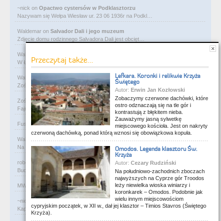
~nick
on
Opactwo cystersów w Podklasztorzu
Nazywam się Wełpa Wiesław ur. 23 06 1936r na Podkl…
Waldemar
on
Salvador Dali i jego muzeum
Zdjęcie domu rodzinnego Salvadora Dali jest obcięt…
Waldemar
on
Ostatni pałac bawełnianego magnata
Przeczytaj także...
W Łodzi, obok Manufaktury, przy ulicy Ogrodowej je…
Lefkara. Koronki i relikwie Krzyża
Waldemar
on
Rycerze-rabusie i więzienie Janosika
Świętego
Zośka - zarejestruj się na flog i wrzucaj foty. Gw…
Autor:
Erwin Jan Kozłowski
Zobaczymy czerwone dachówki, które
Zośka
on
Rycerze-rabusie i więzienie Janosika
ostro odznaczają się na tle gór i
Fajne, podoba mi się. Ale czy ktoś przejrzy kiedyś…
kontrastują z błękitem nieba.
Zauważymy jasną sylwetkę
Fusia84
on
Rycerze-rabusie i więzienie Janosika
Z albumu rodzinnego.
miejscowego kościoła. Jest on nakryty
czerwoną dachówką, ponad którą wznosi się obowiązkowa kopuła.
Waldemar
on
A co to za tabliczka?
Na Słowacji w miejscowości Rajecké Teplice , na śc…
Omodos. Legenda klasztoru Św.
Krzyża
robert
on
W murach dawnej synagogi
Autor:
Cezary Rudziński
Budynek murowanej synagogi w Ciechanowcu jest już…
Na południowo-zachodnich zboczach
najwyższych na Cyprze gór Troodos
leży niewielka wioska winiarzy i
MW
on
Święty Andrzej i miejscowa bohema
Co to za bzdury?
koronkarek – Omodos. Podobnie jak
wielu innym miejscowościom
~nick
on
Przeprawa zbudowana dla władcy
cypryjskim początek, w XII w., dał jej klasztor – Timios Stavros (Świętego
Kaplica Św. Anny pierwotnie kaplica rzymsko-katoli…
Krzyża).