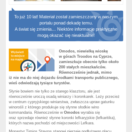
To już 10 lat! Materiał został zamieszczony w naszym
portalu ponad dekadę temu.
A świat się zmienia… Niektóre informacje praktyczne
mogą okazać się nieaktualne!
Omodos, niewielką wioskę
w górach Troodos na Cyprze,
zamieszkuje obecnie tylko około
200 stałych mieszkańców.
Równocześnie jednak, mimo
iż nie ma do niej dojazdu środkami transportu publicznego,
wieś odwiedzają tysiące turystów.
Słynie bowiem nie tylko ze starego klasztoru, ale jest
równocześnie uroczą osadą winiarzy i koronkarek. Leży przecież
w centrum cypryjskiego winiarstwa, zwłaszcza upraw gatunku
winorośli z którego produkuje się słynne słodkie wino
kommandaria. Równocześnie w
Omodos
wyrabia się
oraz sprzedaje również słynne koronki lefkaryjskie (lefkaritika),
których nazwa pochodzi od miejscowości Lefkara.
Monastyr Timios Stavros stanowi pierzeję podłużnego placu,