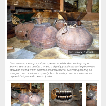
fot: Cezary Rudziński
Stale otwarte, z wolnym wstępem, muzeum winiarstwa znajduje się w
jednym ze starych domów o wnętrzu sięgającym niemal dachu piętrowego
budynku. Można w nim obejrzeć średniowieczną, drewnianą tłocznię do
winogron oraz niezliczone sprzęty, beczki, amfory oraz inne akcesoria i
pojemniki używane do produkcji wina.