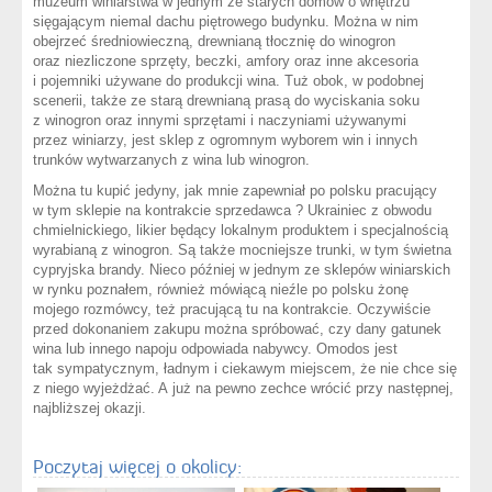
muzeum winiarstwa w jednym ze starych domów o wnętrzu
sięgającym niemal dachu piętrowego budynku. Można w nim
obejrzeć średniowieczną, drewnianą tłocznię do winogron
oraz niezliczone sprzęty, beczki, amfory oraz inne akcesoria
i pojemniki używane do produkcji wina. Tuż obok, w podobnej
scenerii, także ze starą drewnianą prasą do wyciskania soku
z winogron oraz innymi sprzętami i naczyniami używanymi
przez winiarzy, jest sklep z ogromnym wyborem win i innych
trunków wytwarzanych z wina lub winogron.
Można tu kupić jedyny, jak mnie zapewniał po polsku pracujący
w tym sklepie na kontrakcie sprzedawca ? Ukrainiec z obwodu
chmielnickiego, likier będący lokalnym produktem i specjalnością
wyrabianą z winogron. Są także mocniejsze trunki, w tym świetna
cypryjska brandy. Nieco później w jednym ze sklepów winiarskich
w rynku poznałem, również mówiącą nieźle po polsku żonę
mojego rozmówcy, też pracującą tu na kontrakcie. Oczywiście
przed dokonaniem zakupu można spróbować, czy dany gatunek
wina lub innego napoju odpowiada nabywcy. Omodos jest
tak sympatycznym, ładnym i ciekawym miejscem, że nie chce się
z niego wyjeżdżać. A już na pewno zechce wrócić przy następnej,
najbliższej okazji.
Poczytaj więcej o okolicy: