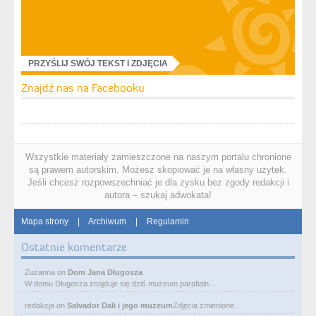
PRZYŚLIJ SWÓJ TEKST I ZDJĘCIA
Znajdź nas na Facebooku
Wszystkie materiały zamieszczone na naszym portalu chronione
są prawem autorskim. Możesz skopiować je na własny użytek.
Jeśli chcesz rozpowszechniać je dla zysku bez zgody redakcji i
autora – szukaj adwokata!
Mapa strony
|
Archiwum
|
Regulamin
Ostatnie komentarze
Zuzanna
on
Dom Jana Długosza
W domu Długosza znajduje się dziś muzeum parafialn…
redakcja
on
Salvador Dali i jego muzeum
Zdjęcia zmienione.