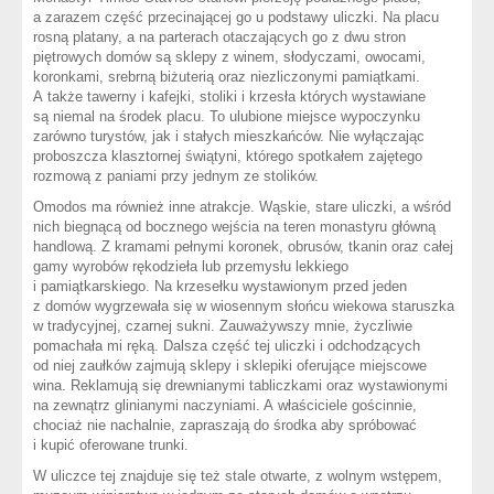
a zarazem część przecinającej go u podstawy uliczki. Na placu
rosną platany, a na parterach otaczających go z dwu stron
piętrowych domów są sklepy z winem, słodyczami, owocami,
koronkami, srebrną biżuterią oraz niezliczonymi pamiątkami.
A także tawerny i kafejki, stoliki i krzesła których wystawiane
są niemal na środek placu. To ulubione miejsce wypoczynku
zarówno turystów, jak i stałych mieszkańców. Nie wyłączając
proboszcza klasztornej świątyni, którego spotkałem zajętego
rozmową z paniami przy jednym ze stolików.
Omodos ma również inne atrakcje. Wąskie, stare uliczki, a wśród
nich biegnącą od bocznego wejścia na teren monastyru główną
handlową. Z kramami pełnymi koronek, obrusów, tkanin oraz całej
gamy wyrobów rękodzieła lub przemysłu lekkiego
i pamiątkarskiego. Na krzesełku wystawionym przed jeden
z domów wygrzewała się w wiosennym słońcu wiekowa staruszka
w tradycyjnej, czarnej sukni. Zauważywszy mnie, życzliwie
pomachała mi ręką. Dalsza część tej uliczki i odchodzących
od niej zaułków zajmują sklepy i sklepiki oferujące miejscowe
wina. Reklamują się drewnianymi tabliczkami oraz wystawionymi
na zewnątrz glinianymi naczyniami. A właściciele gościnnie,
chociaż nie nachalnie, zapraszają do środka aby spróbować
i kupić oferowane trunki.
W uliczce tej znajduje się też stale otwarte, z wolnym wstępem,