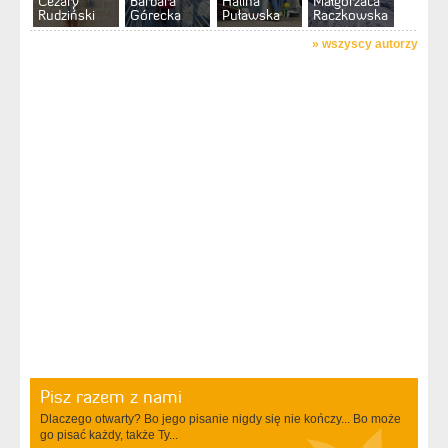
Cezary
Barbara
Halina
Małgorzata
Rudziński
Górecka
Puławska
Raczkowska
»
wszyscy autorzy
Pisz razem z nami
Dlaczego otwarty? Bo jego pisanie nigdy się nie kończy... Bo może
go pisać każdy, także Ty...