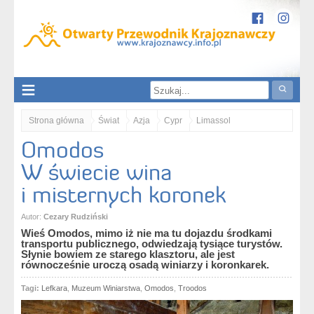
Strona główna
Świat
Azja
Cypr
Limassol
Omodos
Omodos. W świecie wina i misternych koronek
W świecie wina
i misternych koronek
Autor:
Cezary Rudziński
Wieś Omodos, mimo iż nie ma tu dojazdu środkami
transportu publicznego, odwiedzają tysiące turystów.
Słynie bowiem ze starego klasztoru, ale jest
równocześnie uroczą osadą winiarzy i koronkarek.
Tagi:
Lefkara
,
Muzeum Winiarstwa
,
Omodos
,
Troodos