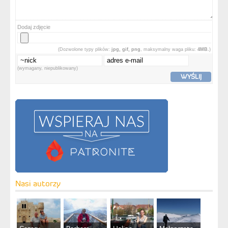
Dodaj zdjęcie
(Dozwolone typy plików:
jpg, gif, png
, maksymalny waga pliku:
4MB.
)
(wymagany, niepublikowany)
WYŚLIJ
Nasi autorzy