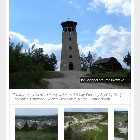
fot: Małgorzata Raczkowska
Z wieży roztacza się ciekawy widok: w dali lasy Puszczy Solskiej, bliżej
Józefów z synagogą, rynkiem i kościołem, u stóp ? kamieniołom.