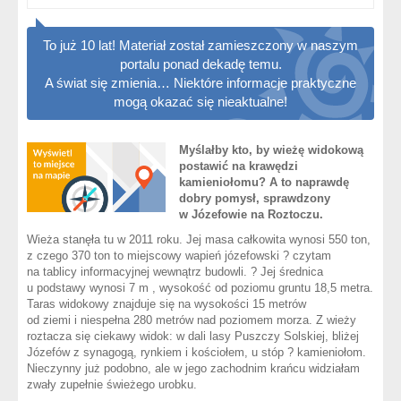
To już 10 lat! Materiał został zamieszczony w naszym
portalu ponad dekadę temu.
A świat się zmienia… Niektóre informacje praktyczne
mogą okazać się nieaktualne!
Myślałby kto, by wieżę widokową
postawić na krawędzi
kamieniołomu? A to naprawdę
dobry pomysł, sprawdzony
w Józefowie na Roztoczu.
Wieża stanęła tu w 2011 roku. Jej masa całkowita wynosi 550 ton,
z czego 370 ton to miejscowy wapień józefowski ? czytam
na tablicy informacyjnej wewnątrz budowli. ? Jej średnica
u podstawy wynosi 7 m , wysokość od poziomu gruntu 18,5 metra.
Taras widokowy znajduje się na wysokości 15 metrów
od ziemi i niespełna 280 metrów nad poziomem morza. Z wieży
roztacza się ciekawy widok: w dali lasy Puszczy Solskiej, bliżej
Józefów z synagogą, rynkiem i kościołem, u stóp ? kamieniołom.
Nieczynny już podobno, ale w jego zachodnim krańcu widziałam
zwały zupełnie świeżego urobku.