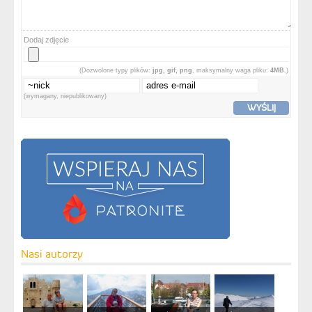
Dodaj zdjęcie
(Dozwolone typy plików:
jpg, gif, png
, maksymalny waga pliku:
4MB.
)
(wymagany, niepublikowany)
WYŚLIJ
Nasi autorzy