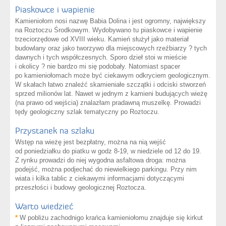
Piaskowce i wapienie
Kamieniołom nosi nazwę Babia Dolina i jest ogromny, największy
na Roztoczu Środkowym. Wydobywano tu piaskowce i wapienie
trzeciorzędowe od XVIII wieku. Kamień służył jako materiał
budowlany oraz jako tworzywo dla miejscowych rzeźbiarzy ? tych
dawnych i tych współczesnych. Sporo dzieł stoi w mieście
i okolicy ? nie bardzo mi się podobały. Natomiast spacer
po kamieniołomach może być ciekawym odkryciem geologicznym.
W skałach łatwo znaleźć skamieniałe szczątki i odciski stworzeń
sprzed milionów lat. Nawet w jednym z kamieni budujących wieżę
(na prawo od wejścia) znalazłam pradawną muszelkę. Prowadzi
tędy geologiczny szlak tematyczny po Roztoczu.
Przystanek na szlaku
Wstęp na wieżę jest bezpłatny, można na nią wejść
od poniedziałku do piatku w godz 8-19, w niedziele od 12 do 19.
Z rynku prowadzi do niej wygodna asfaltowa droga: można
podejść, można podjechać do niewielkiego parkingu. Przy nim
wiata i kilka tablic z ciekawymi informacjami dotyczącymi
przeszłości i budowy geologicznej Roztocza.
Warto wiedzieć
*
W pobliżu zachodnigo krańca kamieniołomu znajduje się kirkut