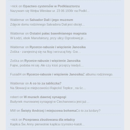
~nick
on
Opactwo cystersów w Podklasztorzu
Nazywam się Wełpa Wiesław ur. 23 06 1936r na Podkl…
Waldemar
on
Salvador Dali i jego muzeum
Zdjęcie domu rodzinnego Salvadora Dali jest obcięt…
Waldemar
on
Ostatni pałac bawełnianego magnata
W Łodzi, obok Manufaktury, przy ulicy Ogrodowej je…
Waldemar
on
Rycerze-rabusie i więzienie Janosika
Zośka - zarejestruj się na flog i wrzucaj foty. Gw…
Zośka
on
Rycerze-rabusie i więzienie Janosika
Fajne, podoba mi się. Ale czy ktoś przejrzy kiedyś…
Fusia84
on
Rycerze-rabusie i więzienie Janosika
Z albumu rodzinnego.
Waldemar
on
A co to za tabliczka?
Na Słowacji w miejscowości Rajecké Teplice , na śc…
robert
on
W murach dawnej synagogi
Budynek murowanej synagogi w Ciechanowcu jest już…
MW
on
Święty Andrzej i miejscowa bohema
Co to za bzdury?
~nick
on
Przeprawa zbudowana dla władcy
Kaplica Św. Anny pierwotnie kaplica rzymsko-katoli…