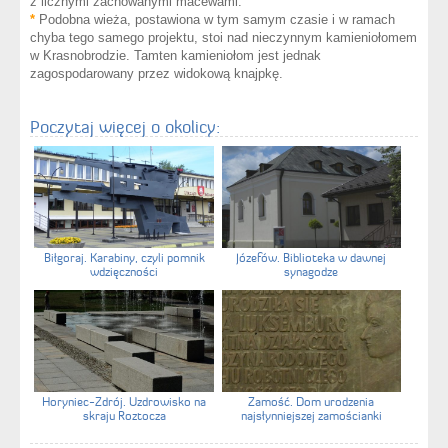
z licznymi zachowanymi macewami.
*
Podobna wieża, postawiona w tym samym czasie i w ramach
chyba tego samego projektu, stoi nad nieczynnym kamieniołomem
w Krasnobrodzie. Tamten kamieniołom jest jednak
zagospodarowany przez widokową knajpkę.
Poczytaj więcej o okolicy:
Biłgoraj. Karabiny, czyli pomnik
Józefów. Biblioteka w dawnej
wdzięczności
synagodze
Horyniec-Zdrój. Uzdrowisko na
Zamość. Dom urodzenia
skraju Roztocza
najsłynniejszej zamościanki