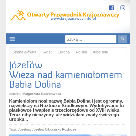
Strona główna
Świat
Europa
Polska
lubelskie
Józefów
Roztocze
Józefów. Wieża nad kamieniołomem Babia Dolina
Wieża nad kamieniołomem
Babia Dolina
Autorka:
Małgorzata Raczkowska
Kamieniołom nosi nazwę Babia Dolina i jest ogromny,
największy na Roztoczu Środkowym. Wydobywano tu
piaskowce i wapienie trzeciorzędowe od XVIII wieku.
Teraz niby nieczynny, ale widziałam zwały świeżego
urobku...
Tagi:
Józefów
,
Józefów Biłgorajski
,
Roztocze