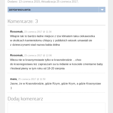
Dodano: 13 czerwca 2015; Aktualizacja 25 czerwca 2017;
zainteresowania:
Komentarze:
3
Rosomak
,
23 czerwca 2017 @ 11:34
Witajcie tak to bardzo ładne miejsce z tzw klimatem taka ciekawostka
w okolicach kamieniolomu chlopcy z pobliskich wiosek umawiali sie
z dziewczynami stad nazwa babia dolina
Rosomak
,
23 czerwca 2017 @ 12:06
Wieza nie w krasnymstawie tylko w krasnobrodzie …choc
do krasnegostawu tez zapraszam sa tu indianie w kosciele cmentarne baby
i festiwal piwny w tym roku od 18-20 sierpnia
mara
,
25 czerwca 2017 @ 11:50
Jasne, że w Krasnobrodzie, gdzie Rzym, gdzie Krym, a gdzie Krasnystaw
:)
Dodaj komentarz