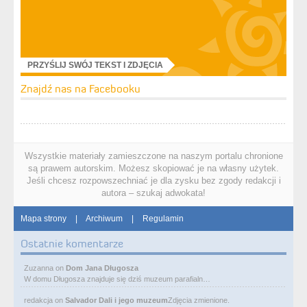
PRZYŚLIJ SWÓJ TEKST I ZDJĘCIA
Znajdź nas na Facebooku
Wszystkie materiały zamieszczone na naszym portalu chronione
są prawem autorskim. Możesz skopiować je na własny użytek.
Jeśli chcesz rozpowszechniać je dla zysku bez zgody redakcji i
autora – szukaj adwokata!
Mapa strony
|
Archiwum
|
Regulamin
Ostatnie komentarze
Zuzanna
on
Dom Jana Długosza
W domu Długosza znajduje się dziś muzeum parafialn…
redakcja
on
Salvador Dali i jego muzeum
Zdjęcia zmienione.