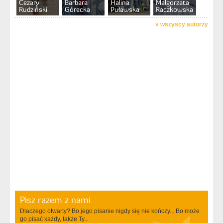
Cezary
Barbara
Halina
Małgorzata
Rudziński
Górecka
Puławska
Raczkowska
»
wszyscy autorzy
Pisz razem z nami
Dlaczego otwarty? Bo jego pisanie nigdy się nie kończy... Bo może
go pisać każdy, także Ty...