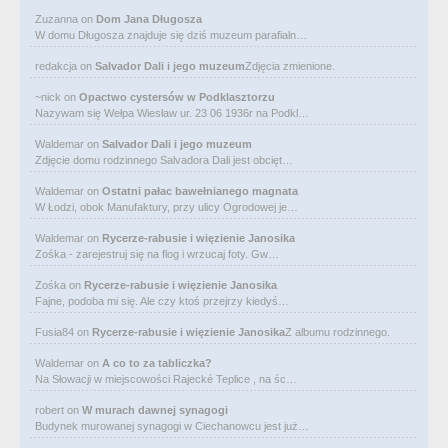
Zuzanna
on
Dom Jana Długosza
W domu Długosza znajduje się dziś muzeum parafialn…
redakcja
on
Salvador Dali i jego muzeum
Zdjęcia zmienione.
~nick
on
Opactwo cystersów w Podklasztorzu
Nazywam się Wełpa Wiesław ur. 23 06 1936r na Podkl…
Waldemar
on
Salvador Dali i jego muzeum
Zdjęcie domu rodzinnego Salvadora Dali jest obcięt…
Waldemar
on
Ostatni pałac bawełnianego magnata
W Łodzi, obok Manufaktury, przy ulicy Ogrodowej je…
Waldemar
on
Rycerze-rabusie i więzienie Janosika
Zośka - zarejestruj się na flog i wrzucaj foty. Gw…
Zośka
on
Rycerze-rabusie i więzienie Janosika
Fajne, podoba mi się. Ale czy ktoś przejrzy kiedyś…
Fusia84
on
Rycerze-rabusie i więzienie Janosika
Z albumu rodzinnego.
Waldemar
on
A co to za tabliczka?
Na Słowacji w miejscowości Rajecké Teplice , na śc…
robert
on
W murach dawnej synagogi
Budynek murowanej synagogi w Ciechanowcu jest już…