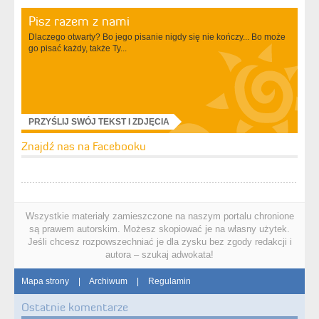
Pisz razem z nami
Dlaczego otwarty? Bo jego pisanie nigdy się nie kończy... Bo może
go pisać każdy, także Ty...
PRZYŚLIJ SWÓJ TEKST I ZDJĘCIA
Znajdź nas na Facebooku
Wszystkie materiały zamieszczone na naszym portalu chronione
są prawem autorskim. Możesz skopiować je na własny użytek.
Jeśli chcesz rozpowszechniać je dla zysku bez zgody redakcji i
autora – szukaj adwokata!
Mapa strony
|
Archiwum
|
Regulamin
Ostatnie komentarze