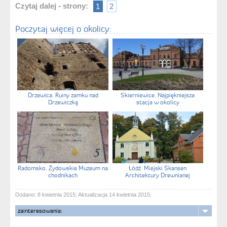
Czytaj dalej - strony:
1
2
Poczytaj więcej o okolicy:
Drzewica. Ruiny zamku nad
Skierniewice. Najpiękniejsza
Drzewiczką
stacja w okolicy
Radomsko. Żydowskie Muzeum na
Łódź. Miejski Skansen
chodnikach
Architektury Drewnianej
Dodano: 8 kwietnia 2015; Aktualizacja 14 kwietnia 2015;
zainteresowania: