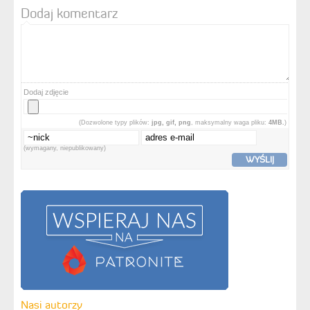
Dodaj komentarz
Dodaj zdjęcie
(Dozwolone typy plików:
jpg, gif, png
, maksymalny waga pliku:
4MB.
)
(wymagany, niepublikowany)
WYŚLIJ
Nasi autorzy