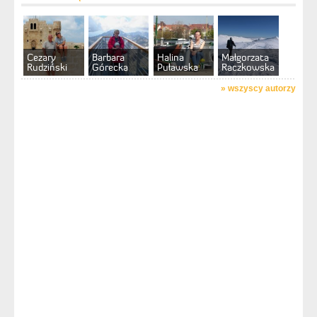
Cezary
Barbara
Halina
Małgorzata
Rudziński
Górecka
Puławska
Raczkowska
»
wszyscy autorzy