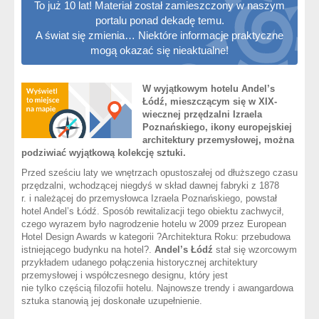
To już 10 lat! Materiał został zamieszczony w naszym
portalu ponad dekadę temu.
A świat się zmienia… Niektóre informacje praktyczne
mogą okazać się nieaktualne!
W wyjątkowym hotelu Andel’s
Łódź, mieszczącym się w XIX-
wiecznej przędzalni Izraela
Poznańskiego, ikony europejskiej
architektury przemysłowej, można
podziwiać wyjątkową kolekcję sztuki.
Przed sześciu laty we wnętrzach opustoszałej od dłuższego czasu
przędzalni, wchodzącej niegdyś w skład dawnej fabryki z 1878
r. i należącej do przemysłowca Izraela Poznańskiego, powstał
hotel Andel’s Łódź. Sposób rewitalizacji tego obiektu zachwycił,
czego wyrazem było nagrodzenie hotelu w 2009 przez European
Hotel Design Awards w kategorii ?Architektura Roku: przebudowa
istniejącego budynku na hotel?.
Andel’s Łódź
stał się wzorcowym
przykładem udanego połączenia historycznej architektury
przemysłowej i współczesnego designu, który jest
nie tylko częścią filozofii hotelu. Najnowsze trendy i awangardowa
sztuka stanowią jej doskonałe uzupełnienie.