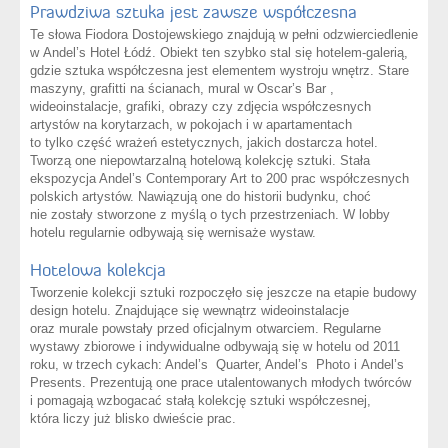
Prawdziwa sztuka jest zawsze współczesna
Te słowa Fiodora Dostojewskiego znajdują w pełni odzwierciedlenie
w Andel’s Hotel Łódź. Obiekt ten szybko stal się hotelem-galerią,
gdzie sztuka współczesna jest elementem wystroju wnętrz. Stare
maszyny, grafitti na ścianach, mural w Oscar’s Bar ,
wideoinstalacje, grafiki, obrazy czy zdjęcia współczesnych
artystów na korytarzach, w pokojach i w apartamentach
to tylko część wrażeń estetycznych, jakich dostarcza hotel.
Tworzą one niepowtarzalną hotelową kolekcję sztuki. Stała
ekspozycja Andel’s Contemporary Art to 200 prac współczesnych
polskich artystów. Nawiązują one do historii budynku, choć
nie zostały stworzone z myślą o tych przestrzeniach. W lobby
hotelu regularnie odbywają się wernisaże wystaw.
Hotelowa kolekcja
Tworzenie kolekcji sztuki rozpoczęło się jeszcze na etapie budowy
design hotelu. Znajdujące się wewnątrz wideoinstalacje
oraz murale powstały przed oficjalnym otwarciem. Regularne
wystawy zbiorowe i indywidualne odbywają się w hotelu od 2011
roku, w trzech cykach: Andel’s Quarter, Andel’s Photo i Andel’s
Presents. Prezentują one prace utalentowanych młodych twórców
i pomagają wzbogacać stałą kolekcję sztuki współczesnej,
która liczy już blisko dwieście prac.