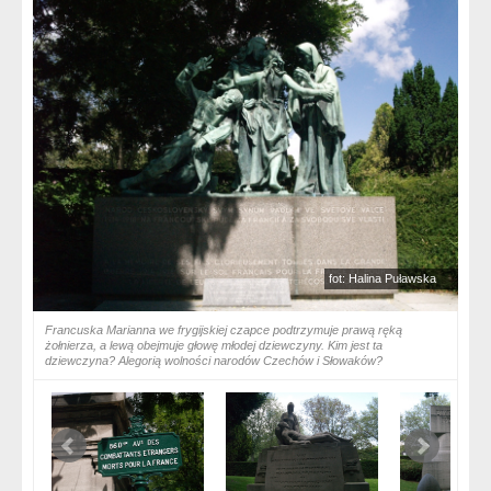
fot: Halina Puławska
Francuska Marianna we frygijskiej czapce podtrzymuje prawą ręką
żołnierza, a lewą obejmuje głowę młodej dziewczyny. Kim jest ta
dziewczyna? Alegorią wolności narodów Czechów i Słowaków?