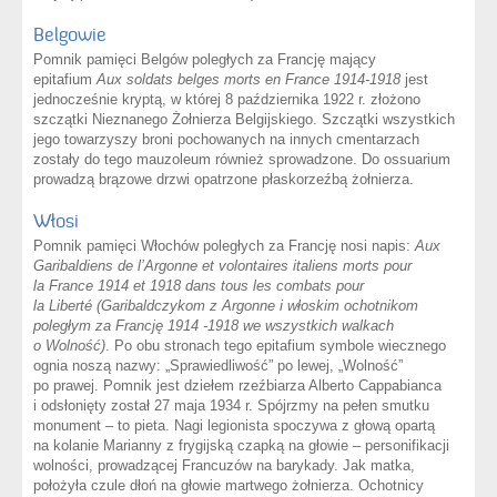
Belgowie
Pomnik pamięci Belgów poległych za Francję mający
epitafium
Aux soldats belges morts en France 1914-1918
jest
jednocześnie kryptą, w której 8 października 1922 r. złożono
szczątki Nieznanego Żołnierza Belgijskiego. Szczątki wszystkich
jego towarzyszy broni pochowanych na innych cmentarzach
zostały do tego mauzoleum również sprowadzone. Do ossuarium
prowadzą brązowe drzwi opatrzone płaskorzeźbą żołnierza.
Włosi
Pomnik pamięci Włochów poległych za Francję nosi napis:
Aux
Garibaldiens de l’Argonne et volontaires italiens morts pour
la France 1914 et 1918 dans tous les combats pour
la Liberté (Garibaldczykom z Argonne i włoskim ochotnikom
poległym za Francję 1914 -1918 we wszystkich walkach
o Wolność)
. Po obu stronach tego epitafium symbole wiecznego
ognia noszą nazwy: „Sprawiedliwość” po lewej, „Wolność”
po prawej. Pomnik jest dziełem rzeźbiarza Alberto Cappabianca
i odsłonięty został 27 maja 1934 r. Spójrzmy na pełen smutku
monument – to pieta. Nagi legionista spoczywa z głową opartą
na kolanie Marianny z frygijską czapką na głowie – personifikacji
wolności, prowadzącej Francuzów na barykady. Jak matka,
położyła czule dłoń na głowie martwego żołnierza. Ochotnicy