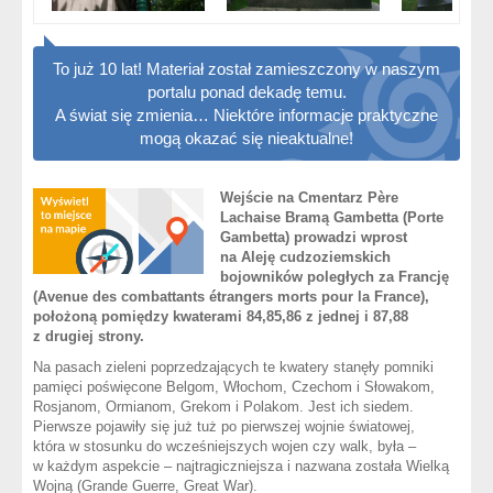
To już 10 lat! Materiał został zamieszczony w naszym
portalu ponad dekadę temu.
A świat się zmienia… Niektóre informacje praktyczne
mogą okazać się nieaktualne!
Wejście na Cmentarz Père
Lachaise Bramą Gambetta (Porte
Gambetta) prowadzi wprost
na Aleję cudzoziemskich
bojowników poległych za Francję
(Avenue des combattants étrangers morts pour la France),
położoną pomiędzy kwaterami 84,85,86 z jednej i 87,88
z drugiej strony.
Na pasach zieleni poprzedzających te kwatery stanęły pomniki
pamięci poświęcone Belgom, Włochom, Czechom i Słowakom,
Rosjanom, Ormianom, Grekom i Polakom. Jest ich siedem.
Pierwsze pojawiły się już tuż po pierwszej wojnie światowej,
która w stosunku do wcześniejszych wojen czy walk, była –
w każdym aspekcie – najtragiczniejsza i nazwana została Wielką
Wojną (Grande Guerre, Great War).