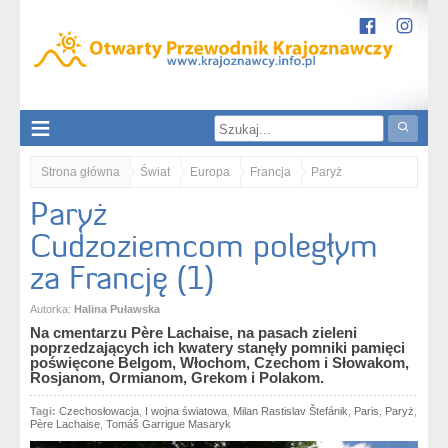
Strona główna
Świat
Europa
Francja
Paryż
Paryż
Paryż. Cudzoziemcom poległym za Francję (1)
Cudzoziemcom poległym
za Francję (1)
Autorka:
Halina Puławska
Na cmentarzu Père Lachaise, na pasach zieleni
poprzedzających ich kwatery stanęły pomniki pamięci
poświęcone Belgom, Włochom, Czechom i Słowakom,
Rosjanom, Ormianom, Grekom i Polakom.
Tagi:
Czechosłowacja
,
I wojna światowa
,
Milan Rastislav Štefánik
,
Paris
,
Paryż
,
Père Lachaise
,
Tomáš Garrigue Masaryk