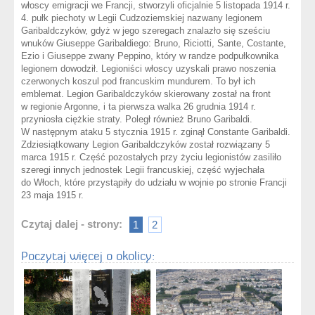
włoscy emigracji we Francji, stworzyli oficjalnie 5 listopada 1914 r.
4. pułk piechoty w Legii Cudzoziemskiej nazwany legionem
Garibaldczyków, gdyż w jego szeregach znalazło się sześciu
wnuków Giuseppe Garibaldiego: Bruno, Riciotti, Sante, Costante,
Ezio i Giuseppe zwany Peppino, który w randze podpułkownika
legionem dowodził. Legioniści włoscy uzyskali prawo noszenia
czerwonych koszul pod francuskim mundurem. To był ich
emblemat. Legion Garibaldczyków skierowany został na front
w regionie Argonne, i ta pierwsza walka 26 grudnia 1914 r.
przyniosła ciężkie straty. Poległ również Bruno Garibaldi.
W następnym ataku 5 stycznia 1915 r. zginął Constante Garibaldi.
Zdziesiątkowany Legion Garibaldczyków został rozwiązany 5
marca 1915 r. Część pozostałych przy życiu legionistów zasiliło
szeregi innych jednostek Legii francuskiej, część wyjechała
do Włoch, które przystąpiły do udziału w wojnie po stronie Francji
23 maja 1915 r.
Czytaj dalej - strony:
1
2
Poczytaj więcej o okolicy: