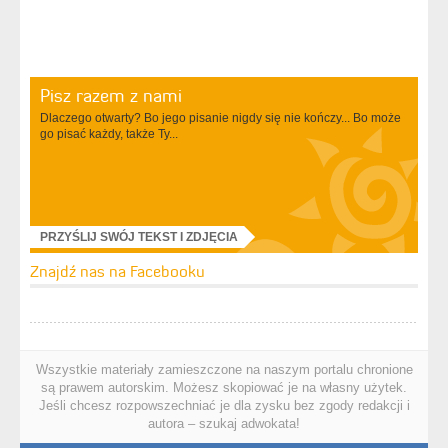
Pisz razem z nami
Dlaczego otwarty? Bo jego pisanie nigdy się nie kończy... Bo może
go pisać każdy, także Ty...
PRZYŚLIJ SWÓJ TEKST I ZDJĘCIA
Znajdź nas na Facebooku
Wszystkie materiały zamieszczone na naszym portalu chronione
są prawem autorskim. Możesz skopiować je na własny użytek.
Jeśli chcesz rozpowszechniać je dla zysku bez zgody redakcji i
autora – szukaj adwokata!