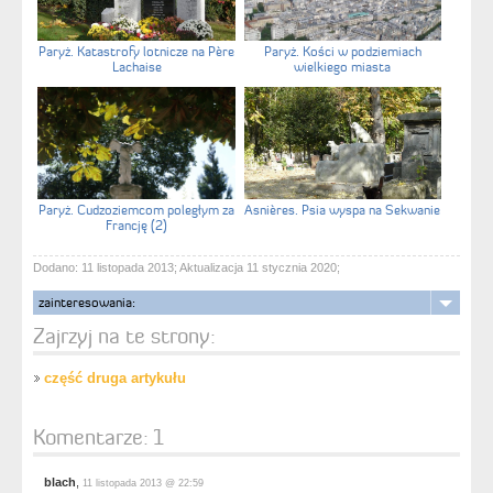
Paryż. Katastrofy lotnicze na Père
Paryż. Kości w podziemiach
Lachaise
wielkiego miasta
Paryż. Cudzoziemcom poległym za
Asnières. Psia wyspa na Sekwanie
Francję (2)
Dodano: 11 listopada 2013; Aktualizacja 11 stycznia 2020;
zainteresowania:
Zajrzyj na te strony:
część druga artykułu
Komentarze:
1
blach
,
11 listopada 2013 @ 22:59