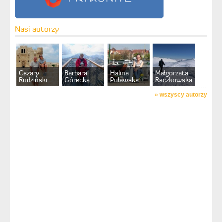
Nasi autorzy
Cezary
Barbara
Halina
Małgorzata
Rudziński
Górecka
Puławska
Raczkowska
»
wszyscy autorzy