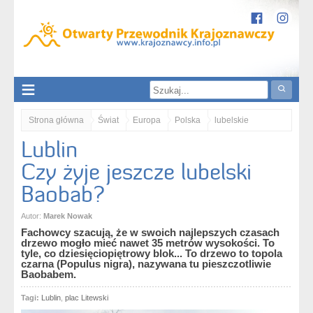
Strona główna
Świat
Europa
Polska
lubelskie
Lublin
Lubelszczyzna
Lublin
Lublin. Czy żyje jeszcze lubelski Baobab?
Czy żyje jeszcze lubelski
Baobab?
Autor:
Marek Nowak
Fachowcy szacują, że w swoich najlepszych czasach
drzewo mogło mieć nawet 35 metrów wysokości. To
tyle, co dziesięciopiętrowy blok... To drzewo to topola
czarna (Populus nigra), nazywana tu pieszczotliwie
Baobabem.
Tagi:
Lublin
,
plac Litewski