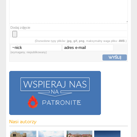
Dodaj zdjęcie
(Dozwolone typy plików:
jpg, gif, png
, maksymalny waga pliku:
4MB.
)
(wymagany, niepublikowany)
WYŚLIJ
Nasi autorzy