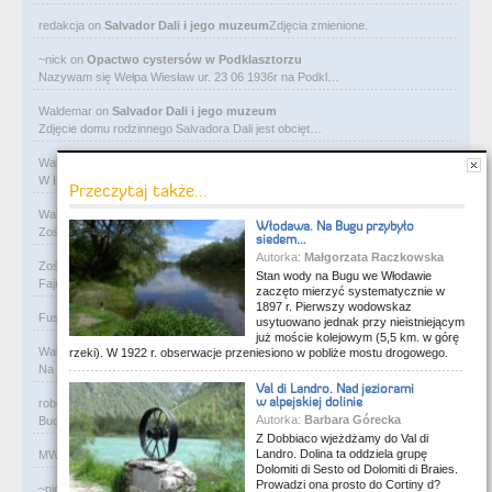
redakcja
on
Salvador Dali i jego muzeum
Zdjęcia zmienione.
~nick
on
Opactwo cystersów w Podklasztorzu
Nazywam się Wełpa Wiesław ur. 23 06 1936r na Podkl…
Waldemar
on
Salvador Dali i jego muzeum
Zdjęcie domu rodzinnego Salvadora Dali jest obcięt…
Waldemar
on
Ostatni pałac bawełnianego magnata
W Łodzi, obok Manufaktury, przy ulicy Ogrodowej je…
Przeczytaj także...
Waldemar
on
Rycerze-rabusie i więzienie Janosika
Włodawa. Na Bugu przybyło
Zośka - zarejestruj się na flog i wrzucaj foty. Gw…
siedem…
Autorka:
Małgorzata Raczkowska
Zośka
on
Rycerze-rabusie i więzienie Janosika
Stan wody na Bugu we Włodawie
Fajne, podoba mi się. Ale czy ktoś przejrzy kiedyś…
zaczęto mierzyć systematycznie w
1897 r. Pierwszy wodowskaz
Fusia84
on
Rycerze-rabusie i więzienie Janosika
Z albumu rodzinnego.
usytuowano jednak przy nieistniejącym
już moście kolejowym (5,5 km. w górę
Waldemar
on
A co to za tabliczka?
rzeki). W 1922 r. obserwacje przeniesiono w pobliże mostu drogowego.
Na Słowacji w miejscowości Rajecké Teplice , na śc…
Val di Landro. Nad jeziorami
w alpejskiej dolinie
robert
on
W murach dawnej synagogi
Autorka:
Barbara Górecka
Budynek murowanej synagogi w Ciechanowcu jest już…
Z Dobbiaco wjeżdżamy do Val di
Landro. Dolina ta oddziela grupę
MW
on
Święty Andrzej i miejscowa bohema
Co to za bzdury?
Dolomiti di Sesto od Dolomiti di Braies.
Prowadzi ona prosto do Cortiny d?
~nick
on
Przeprawa zbudowana dla władcy