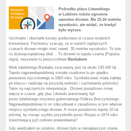
Pośrodku placu Litewskiego
w Lublinie rośnie ogromne
samotne drzewo. Ma 15-16 metrów
wysokości, ale widać, że kiedyś
było wyższe.
Uschnięte i obumarłe konary poobcinano w czasie ostatnich
konserwacji. Fachowcy szacują, że w swoich najlepszych
czasach drzewo mogło mieć nawet 35 metrów wysokości. To tyle,
co dziesięciopiętrowy blok… To drzewo to topola czarna (Populus
nigra), nazywana tu pieszczotliwie
Baobabem
.
Wiek lubelskiego Baobabu szacowany jest na około 130-160 lat .
Topola najprawdopodobniej została zsadzona tu po upadku
powstania styczniowego w 1863 roku. Symbolizować miała żałobę
po klęsce i nadzieję na przyszłą wolność i zachowanie polskości.
Takie są najczęstsze interpretacje. Drzewo posadzono mniej
więcej w czasie, gdy plac Litewski aranżowany był
przez lubelskiego inżyniera gubernialnego Feliksa Bieczyńskiego.
Najprawdopodobniej to on zdecydował o zasadzeniu w tym właśnie
miejscu symbolicznego drzewa. A może posadzono topolę 10 lat
później, by rosnąc szybko przysłoniło przez Rosjan w 1874 roku
(nieistniejącą już) cerkiew prawosławną?
Gdy wiedziałem je ostatnio, drzewo było w nienajlepszym stanie.