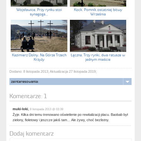
Wojsławice. Przy rynku stoi
Kock. Pomnik ostatniej bitwy
synagoga...
Września
Kazimierz Dolny. Na Górze Trzech
Łęczna. Trzy rynki, dwa ratusze w
Krzyży
jednym mieście
Dodano: 8 listopada 2013; Aktualizacja 27 listopada 2019;
zainteresowania:
Komentarze:
1
muki-loki
,
9 listopada 2013 @ 03:39
Żyje. Kilka dni temu trenowano oświetlenie po rewitalizacji placu. Baobab był
zielony, fioletowy i jeszcze jakiś tam… Ale żywy, choć bezlistny.
Dodaj komentarz