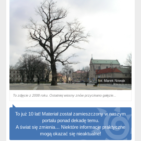
fot: Marek Nowak
To zdjęcie z 2008 roku. Ostatniej wiosny znów przycinano gałęzie...
To już 10 lat! Materiał został zamieszczony w naszym
portalu ponad dekadę temu.
A świat się zmienia… Niektóre informacje praktyczne
mogą okazać się nieaktualne!