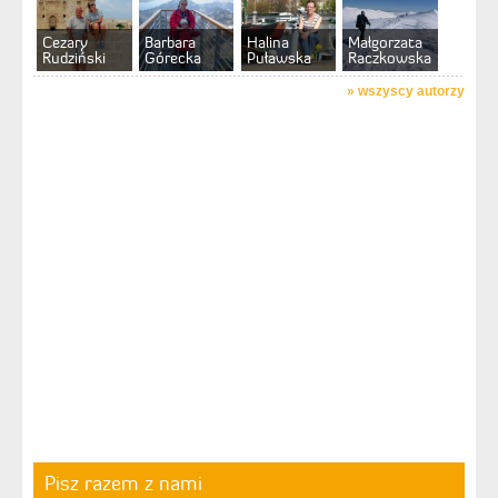
Cezary
Barbara
Halina
Małgorzata
Rudziński
Górecka
Puławska
Raczkowska
»
wszyscy autorzy
Pisz razem z nami