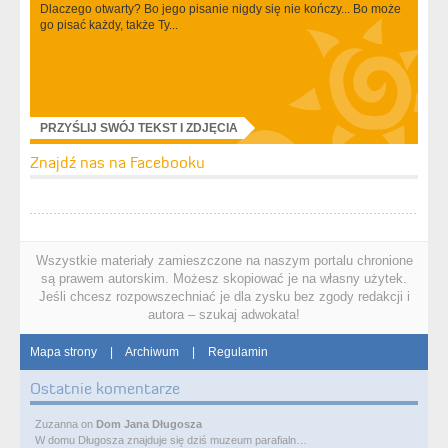
Dlaczego otwarty? Bo jego pisanie nigdy się nie kończy... Bo może
go pisać każdy, także Ty...
PRZYŚLIJ SWÓJ TEKST I ZDJĘCIA
Znajdź nas na Facebooku
Wszystkie materiały zamieszczone na naszym portalu chronione
są prawem autorskim. Możesz skopiować je na własny użytek.
Jeśli chcesz rozpowszechniać je dla zysku bez zgody redakcji i
autora – szukaj adwokata!
Mapa strony
|
Archiwum
|
Regulamin
Ostatnie komentarze
Zuzanna
on
Dom Jana Długosza
W domu Długosza znajduje się dziś muzeum parafialn…