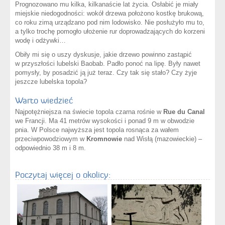
Prognozowano mu kilka, kilkanaście lat życia. Osłabić je miały
miejskie niedogodności: wokół drzewa położono kostkę brukową,
co roku zimą urządzano pod nim lodowisko. Nie posłużyło mu to,
a tylko trochę pomogło ułożenie rur doprowadzających do korzeni
wodę i odżywki…
Obiły mi się o uszy dyskusje, jakie drzewo powinno zastąpić
w przyszłości lubelski Baobab. Padło ponoć na lipę. Były nawet
pomysły, by posadzić ją już teraz. Czy tak się stało? Czy żyje
jeszcze lubelska topola?
Warto wiedzieć
Najpotężniejsza na świecie topola czarna rośnie w
Rue du Canal
we Francji. Ma 41 metrów wysokości i ponad 9 m w obwodzie
pnia. W Polsce najwyższa jest topola rosnąca za wałem
przeciwpowodziowym w
Kromnowie
nad Wisłą (mazowieckie) –
odpowiednio 38 m i 8 m.
Poczytaj więcej o okolicy: