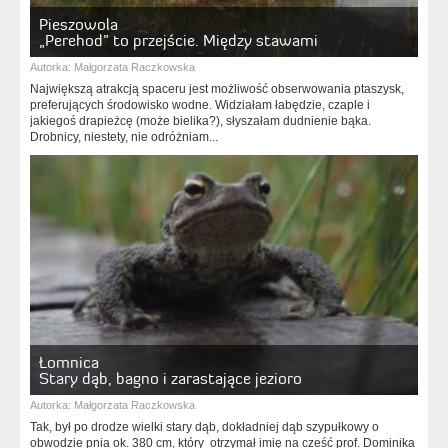
Pieszowola
„Perehod” to przejście. Między stawami
Autorka:
Małgorzata Raczkowska
Największą atrakcją spaceru jest możliwość obserwowania ptaszysk,
preferujących środowisko wodne. Widziałam łabędzie, czaple i
jakiegoś drapieżcę (może bielika?), słyszałam dudnienie bąka.
Drobnicy, niestety, nie odróżniam...
Łomnica
Stary dąb, bagno i zarastające jezioro
Autorka:
Małgorzata Raczkowska
Tak, był po drodze wielki stary dąb, dokładniej dąb szypułkowy o
obwodzie pnia ok. 380 cm, który otrzymał imię na cześć prof. Dominika