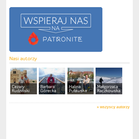
Nasi autorzy
Cezary
Barbara
Halina
Małgorzata
Rudziński
Górecka
Puławska
Raczkowska
»
wszyscy autorzy