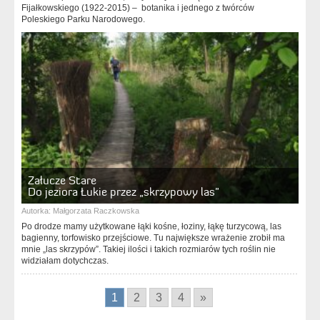
Fijałkowskiego (1922-2015) – botanika i jednego z twórców
Poleskiego Parku Narodowego.
Załucze Stare
Do jeziora Łukie przez „skrzypowy las”
Autorka:
Małgorzata Raczkowska
Po drodze mamy użytkowane łąki kośne, łoziny, łąkę turzycową, las
bagienny, torfowisko przejściowe. Tu największe wrażenie zrobił ma
mnie „las skrzypów”. Takiej ilości i takich rozmiarów tych roślin nie
widziałam dotychczas.
1
2
3
4
»