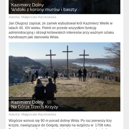
Kazimierz Dolny
Widoki z korony murów i baszty
Autorka:
Małgorzata Raczkowska
Jan Długosz zapisał, że zamek wybudował król Kazimierz Wielki w
latach 40. XIV wieku. Pełnił on przede wszystkim funkcję
administracyjną i strzegł królewskich interesów przy ważnym szlaku
handlowym jaki stanowiła Wisła.
Kazimierz Dolny
Na Górze Trzech Krzyży
Autorka:
Małgorzata Raczkowska
Wzgórze wznosi się 90 m ponad dolinę Wisły. Po raz pierwszy trzy
krzyże, nawiązujące do Golgoty, stanęły na wzgórzu w 1708 roku.