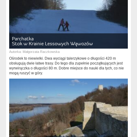
Parchatka
Stok w Krainie Lessowych Wąwozów
Autorka:
Małgorzata Raczkowska
Ośrodek to niewielki. Dwa wyciągi talerzykowe o długości 420 m
obsługują dwie łatwe trasy. Do tego dla zupełnie początkujących jest
wyrwirączka o długości 80 m. Dobre miejsce do nauki dla tych, co nie
mogą ruszyć w góry.