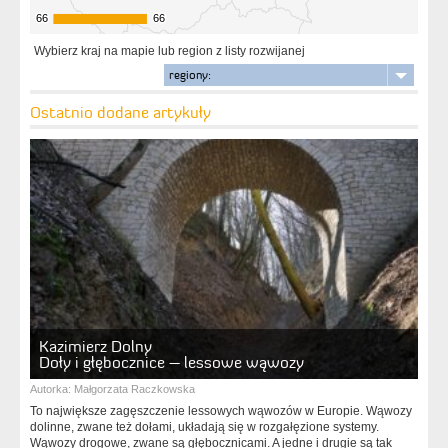
66
66
66
66
Wybierz kraj na mapie lub region z listy rozwijanej
regiony:
Ostatnio dodane artykuły
Kazimierz Dolny
Doły i głębocznice – lessowe wąwozy
Autorka:
Małgorzata Raczkowska
To największe zagęszczenie lessowych wąwozów w Europie. Wąwozy
dolinne, zwane też dołami, układają się w rozgałęzione systemy.
Wąwozy drogowe, zwane są głębocznicami. A jedne i drugie są tak