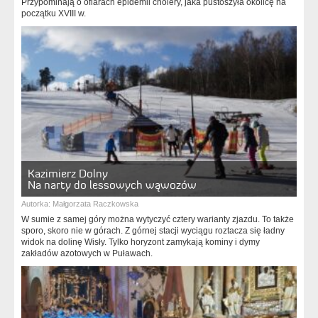
Przypominają o ofiarach epidemii cholery, jaka pustoszyła okolicę na
początku XVIII w.
Kazimierz Dolny
Na narty do lessowych wąwozów
Autorka:
Małgorzata Raczkowska
W sumie z samej góry można wytyczyć cztery warianty zjazdu. To także
sporo, skoro nie w górach. Z górnej stacji wyciągu roztacza się ładny
widok na dolinę Wisły. Tylko horyzont zamykają kominy i dymy
zakładów azotowych w Puławach.