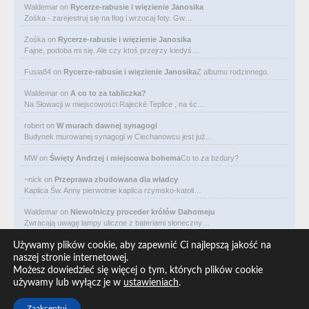
Waldemar
on
Rycerze-rabusie i więzienie Janosika
Zośka - zarejestruj się na flog i wrzucaj foty. Gw…
Zośka
on
Rycerze-rabusie i więzienie Janosika
Fajne, podoba mi się. Ale czy ktoś przejrzy kiedyś…
Fusia84
on
Rycerze-rabusie i więzienie Janosika
Z albumu rodzinnego.
Waldemar
on
A co to za tabliczka?
Na Słowacji w miejscowości Rajecké Teplice , na śc…
robert
on
W murach dawnej synagogi
Budynek murowanej synagogi w Ciechanowcu jest już…
MW
on
Święty Andrzej i miejscowa bohema
Co to za bzdury?
~nick
on
Przeprawa zbudowana dla władcy
Kaplica Św. Anny pierwotnie kaplica rzymsko-katoli…
Waldemar
on
Niewolniczy proceder królów Dahomeju
Zwracają uwagę lampy uliczne z bateriami słoneczny…
Waldemar
on
Adam Asnyk. Poeta z mojego miasta
Używamy plików cookie, aby zapewnić Ci najlepszą jakość na
CIEKAWOSTKA że pod banderą Malty pływa statek m/v…
naszej stronie internetowej.
Możesz dowiedzieć się więcej o tym, których plików cookie
Waldemar
on
Historia na Wawelskim Wzgórzu
używamy lub wyłącz je w
ustawieniach
.
Michał Bogoria Skotnicki (1775–1808). Portret Mich…
Zaakceptuj