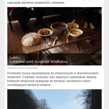
naprawdę wynikiem działalności człowieka...
Lublin
Lubelska wieś świętuje Wielkanoc
Autorka:
Anna Ochremiak
Pochwalić muszę oprowadzanie po ekspozycjach w skansenowskich
wnętrzach. Ciekawie, treściwie i bez zbędnych ozdobników. Wystrój
kolejnych ekspozycji nawiązuje do kondycji i możliwości rodzin
zasiedlających kiedyś te wnętrza.