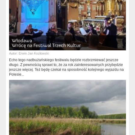
Włodawa
Wrócę na Festiwal Trzech Kultur
Autor:
Erwin Jan Kozłowski
Echo tego nadbużańskiego festiwalu będzie rozbrzmiewać jeszcze
długo. Z pewnością sprawi to, że za rok zainteresowanych przybędzie
jeszcze więcej. Też będę czekał na sposobność kolejnego wyjazdu na
Polesie...