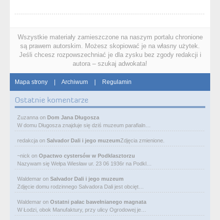
Wszystkie materiały zamieszczone na naszym portalu chronione
są prawem autorskim. Możesz skopiować je na własny użytek.
Jeśli chcesz rozpowszechniać je dla zysku bez zgody redakcji i
autora – szukaj adwokata!
Mapa strony
|
Archiwum
|
Regulamin
Ostatnie komentarze
Zuzanna
on
Dom Jana Długosza
W domu Długosza znajduje się dziś muzeum parafialn…
redakcja
on
Salvador Dali i jego muzeum
Zdjęcia zmienione.
~nick
on
Opactwo cystersów w Podklasztorzu
Nazywam się Wełpa Wiesław ur. 23 06 1936r na Podkl…
Waldemar
on
Salvador Dali i jego muzeum
Zdjęcie domu rodzinnego Salvadora Dali jest obcięt…
Waldemar
on
Ostatni pałac bawełnianego magnata
W Łodzi, obok Manufaktury, przy ulicy Ogrodowej je…