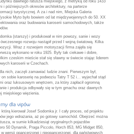
udynku dawnego ratusza miejskiego, z metryką od roku 1433
 i późniejszych okresów architektury, na parterze
ormacji turystycznej. A za i nad nim, Miejska Galeria
ysokie Myto było bowiem od lat międzywojennych do 50. XX
jektowania oraz budowania karoserii samochodowych, także
odów.
odomka (starszy) i produkował w nim powozy, sanie i wozy
 ówczesnego rozwoju nastąpił przed I wojną światową. Kilka
pozycji. Wraz z rozwojem motoryzacji firma zajęła się
erwszą wykonano w roku 1925. Były tak ciekawe i dobre,
kim czeskim mieście stał się sławny w świecie stając liderem
wych karoserii w Czechach.
la nich, zaczęli zamawiać ludzie znani. Pierwszym był,
 on sobie karoserię na podwoziu Tatry T 52 i… wyjechał stąd
mi oraz luksusowym wnętrzem, za który zapłacił ogromną
anie i produkcja odbywały się w tym gmachu oraz dawnych
 miejskiego więzienia.
rny dla vipów
 którą kierował Josef Sodomka jr. I cały proces, od projektu
apów jego wdrażania, aż po gotowy samochód. Obejrzeć można
atusza, w sumie kilkadziesiąt oryginalnych pojazdów
Aero 50 Dynamik, Praga Piccolo, Horch 853, MG Midget 850,
 w wersji opancerzonej i nieopancerzonej, dla państwowych