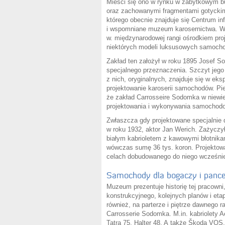
Mieści się ono w rynku w zabytkowym b
oraz zachowanymi fragmentami gotyckimi
którego obecnie znajduje się Centrum inf
i wspomniane muzeum karosernictwa. W
w. międzynarodowej rangi ośrodkiem pro
niektórych modeli luksusowych samoch
Zakład ten założył w roku 1895 Josef S
specjalnego przeznaczenia. Szczyt jego
z nich, oryginalnych, znajduje się w eks
projektowanie karoserii samochodów. Pi
że zakład Carrosseire Sodomka w niewiel
projektowania i wykonywania samochodo
Zwłaszcza gdy projektowane specjalnie d
w roku 1932, aktor Jan Werich. Zażyczył
białym kabrioletem z kawowymi błotnika
wówczas sumę 36 tys. koron. Projektow
celach dobudowanego do niego wcześniej
Samochody dla bogaczy i pance
Muzeum prezentuje historię tej pracowni,
konstrukcyjnego, kolejnych planów i et
również, na parterze i piętrze dawnego r
Carrosserie Sodomka. M.in. kabriolety 
Tatra 75, Halter 48. A także Škoda VOS,