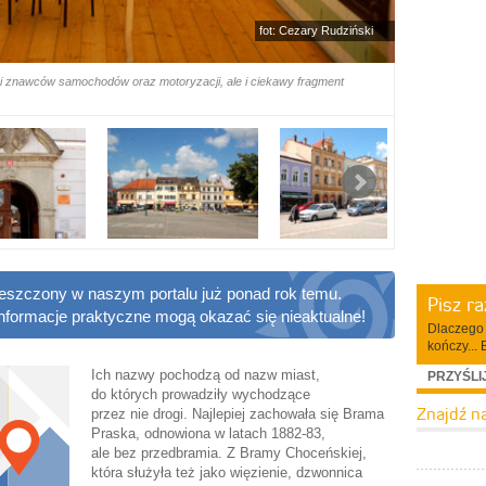
fot: Cezary Rudziński
 i znawców samochodów oraz motoryzacji, ale i ciekawy fragment
ieszczony w naszym portalu już ponad rok temu.
Pisz r
informacje praktyczne mogą okazać się nieaktualne!
Dlaczego 
kończy... 
Ich nazwy pochodzą od nazw miast,
PRZYŚLI
do których prowadziły wychodzące
Znajdź n
przez nie drogi. Najlepiej zachowała się Brama
Praska, odnowiona w latach 1882-83,
ale bez przedbramia. Z Bramy Choceńskiej,
która służyła też jako więzienie, dzwonnica