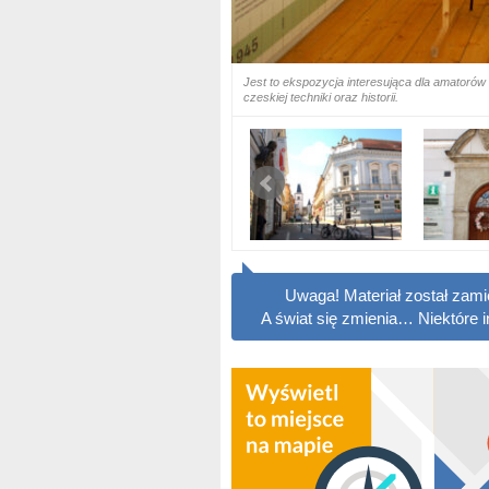
Jest to ekspozycja interesująca dla amatorów
czeskiej techniki oraz historii.
Uwaga! Materiał został zam
A świat się zmienia… Niektóre 