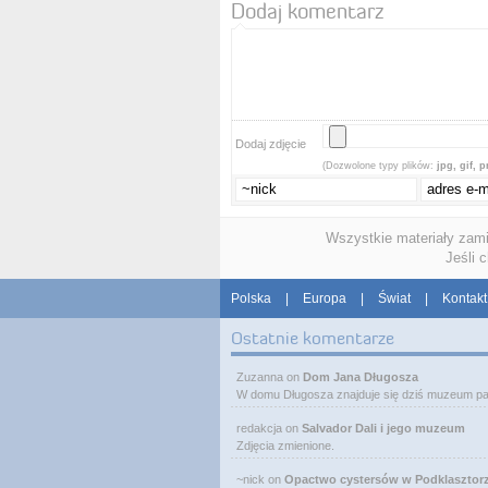
Dodaj komentarz
Dodaj zdjęcie
(Dozwolone typy plików:
jpg, gif, 
Wszystkie materiały zam
Jeśli 
Polska
|
Europa
|
Świat
|
Kontakt
Ostatnie komentarze
Zuzanna
on
Dom Jana Długosza
W domu Długosza znajduje się dziś muzeum pa
redakcja
on
Salvador Dali i jego muzeum
Zdjęcia zmienione.
~nick
on
Opactwo cystersów w Podklasztor