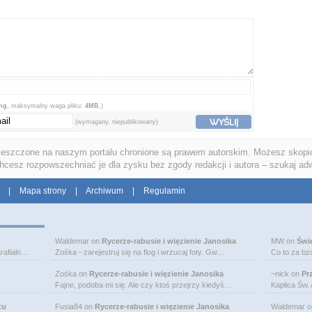
png
, maksymalny waga pliku:
4MB.
)
WYŚLIJ
(wymagany, niepublikowany)
ieszczone na naszym portalu chronione są prawem autorskim. Możesz skopio
chcesz rozpowszechniać je dla zysku bez zgody redakcji i autora – szukaj ad
|
Mapa strony
|
Archiwum
|
Regulamin
Waldemar
on
Rycerze-rabusie i więzienie Janosika
MW
on
Świ
rafialn…
Zośka - zarejestruj się na flog i wrzucaj foty. Gw…
Co to za bz
Zośka
on
Rycerze-rabusie i więzienie Janosika
~nick
on
Pr
Fajne, podoba mi się. Ale czy ktoś przejrzy kiedyś…
Kaplica Św.
zu
Fusia84
on
Rycerze-rabusie i więzienie Janosika
Waldemar
o