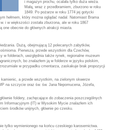
i magazyn prochu, ocalała tylko duża wieża.
Małą, wraz z przedbramiem, zburzono w roku
1849. Po pożarze w roku 1774 jej gotycki
nym hełmem, który można oglądać nadal. Natomiast Brama
w. i w większości została zburzona, ale w roku 1867
 one obecnie do głównych atrakcji miasta.
wiedzania. Dużą, obejmującą 12 polecanych zabytków,
 z ośmioma. Pierwsza, przede wszystkim dla Czechów,
asy w folderach, uwzględnia także rynek, regionalne muzeum
agranicznych, bo znalazłem ją w folderze w języku polskim,
to zrozumiale w przypadku cmentarza, zaskakuje brak propozycji
 kamienic, a przede wszystkim, na zielonym skwerze
MP na szczycie oraz św. św. Jana Nepomucena, Józefa,
 głównie foldery, zachęcające do zobaczenia poszczególnych
rum Informacyjnym (IT) w Wysokim Mycie znalazłem ich
iem środków unijnych, głównie po czesku.
ie tylko wymienionego na końcu czeskiego karosernictwa.