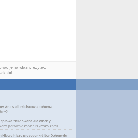
wać je na własny użytek.
wokata!
ęty Andrzej i miejscowa bohema
dury?
zeprawa zbudowana dla władcy
 Anny pierwotnie kaplica rzymsko-katoli…
n
Niewolniczy proceder królów Dahomeju