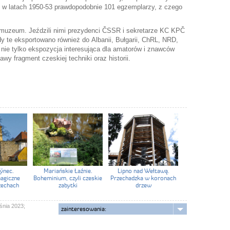
h w latach 1950-53 prawdopodobnie 101 egzemplarzy, z czego
muzeum. Jeździli nimi prezydenci ČSSR i sekretarze KC KPČ
y te eksportowano również do Albanii, Bułgarii, ChRL, NRD,
c nie tylko ekspozycja interesująca dla amatorów i znawców
wy fragment czeskiej techniki oraz historii.
ýnec.
Mariańskie Łaźnie.
Lipno nad Wełtawą.
magiczne
Boheminium, czyli czeskie
Przechadzka w koronach
zechach
zabytki
drzew
śnia 2023;
zainteresowania: