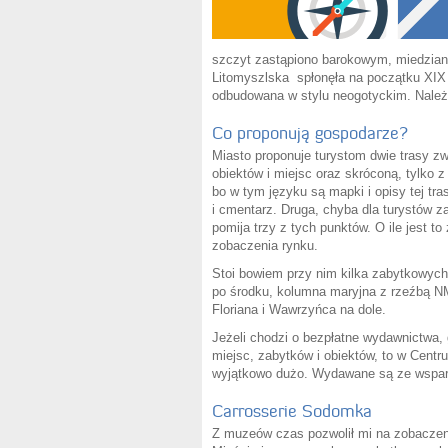
szczyt zastąpiono barokowym, miedzia
Litomyszlska spłonęła na początku XIX 
odbudowana w stylu neogotyckim. Należą
Co proponują gospodarze?
Miasto proponuje turystom dwie trasy z
obiektów i miejsc oraz skróconą, tylko
bo w tym języku są mapki i opisy tej tr
i cmentarz. Druga, chyba dla turystów z
pomija trzy z tych punktów. O ile jest 
zobaczenia rynku.
Stoi bowiem przy nim kilka zabytkowych
po środku, kolumna maryjna z rzeźbą N
Floriana i Wawrzyńca na dole.
Jeżeli chodzi o bezpłatne wydawnictwa,
miejsc, zabytków i obiektów, to w Cent
wyjątkowo dużo. Wydawane są ze wsparc
Carrosserie Sodomka
Z muzeów czas pozwolił mi na zobaczen