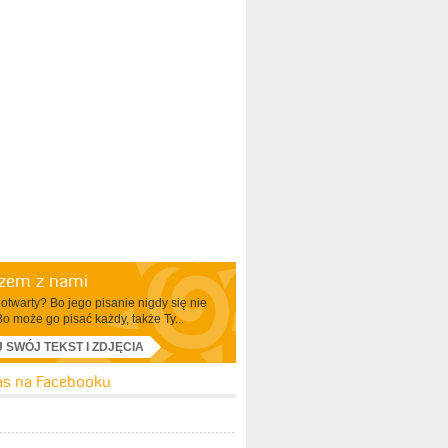
azem z nami
otwarty? Bo jego pisanie nigdy się nie
Bo może go pisać każdy, także Ty...
J SWÓJ TEKST I ZDJĘCIA
as na Facebooku