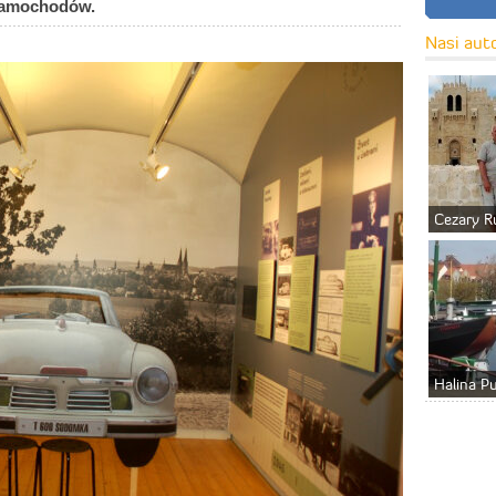
samochodów.
Nasi aut
Cezary R
Halina P