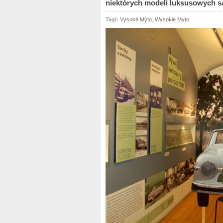
niektórych modeli luksusowych 
Tagi:
Vysoké Mýto
,
Wysokie Myto