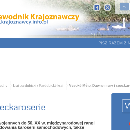
PISZ RAZEM Z 
echy
kraj pardubicki / Pardubický kraj
Vysokě Mýto. Dawne mury i speckar
eckaroserie
wojennych do 50. XX w. międzynarodowej rangi
udowania karoserii samochodowych, także