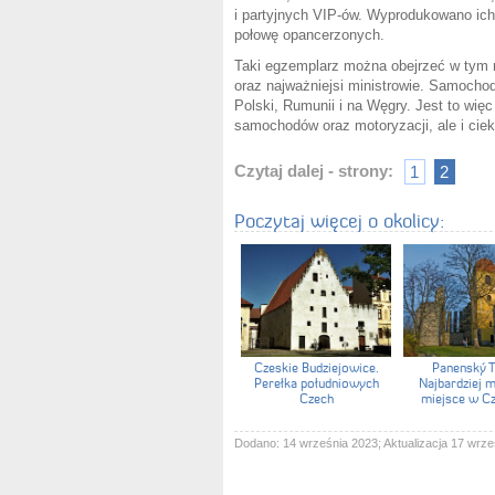
i partyjnych VIP-ów. Wyprodukowano ic
połowę opancerzonych.
Taki egzemplarz można obejrzeć w tym 
oraz najważniejsi ministrowie. Samochod
Polski, Rumunii i na Węgry. Jest to wię
samochodów oraz motoryzacji, ale i cieka
Czytaj dalej - strony:
1
2
Poczytaj więcej o okolicy:
Czeskie Budziejowice.
Panenský T
Perełka południowych
Najbardziej 
Czech
miejsce w C
Dodano: 14 września 2023; Aktualizacja 17 wrze