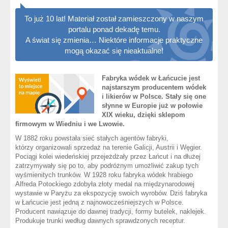
To już 10 lat! Materiał został zamieszczony w naszym
portalu ponad dekadę temu.
A świat się zmienia… Niektóre informacje praktyczne
mogą okazać się nieaktualne!
Fabryka wódek w Łańcucie jest
najstarszym producentem wódek
i likierów w Polsce. Stały się one
słynne w Europie już w połowie
XIX wieku, dzięki sklepom
firmowym w Wiedniu i we Lwowie.
W 1882 roku powstała sieć stałych agentów fabryki,
którzy organizowali sprzedaż na terenie Galicji, Austrii i Węgier.
Pociągi kolei wiedeńskiej przejeżdżały przez Łańcut i na dłużej
zatrzymywały się po to, aby podróżnym umożliwić zakup tych
wyśmienitych trunków. W 1928 roku fabryka wódek hrabiego
Alfreda Potockiego zdobyła złoty medal na międzynarodowej
wystawie w Paryżu za ekspozycję swoich wyrobów. Dziś fabryka
w Łańcucie jest jedną z najnowocześniejszych w Polsce.
Producent nawiązuje do dawnej tradycji, formy butelek, naklejek.
Produkuje trunki według dawnych sprawdzonych receptur.