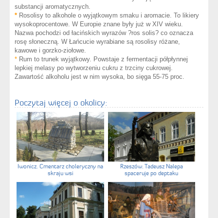
substancji aromatycznych.
*
Rosolisy to alkohole o wyjątkowym smaku i aromacie. To likiery
wysokoprocentowe. W Europie znane były już w XIV wieku.
Nazwa pochodzi od łacińskich wyrazów ?ros solis? co oznacza
rosę słoneczną. W Łańcucie wyrabiane są rosolisy różane,
kawowe i gorzko-ziołowe.
*
Rum to trunek wyjątkowy. Powstaje z fermentacji półpłynnej
lepkiej melasy po wytworzeniu cukru z trzciny cukrowej.
Zawartość alkoholu jest w nim wysoka, bo sięga 55-75 proc.
Poczytaj więcej o okolicy:
Iwonicz. Cmentarz choleryczny na
Rzeszów. Tadeusz Nalepa
skraju wsi
spaceruje po deptaku