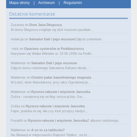
Mapa strony
|
Archiwum
|
Regulamin
Ostatnie komentarze
Zuzanna
on
Dom Jana Długosza
W domu Długosza znajduje się dziś muzeum parafialn…
redakcja
on
Salvador Dali i jego muzeum
Zdjęcia zmienione.
~nick
on
Opactwo cystersów w Podklasztorzu
Nazywam się Wełpa Wiesław ur. 23 06 1936r na Podkl…
Waldemar
on
Salvador Dali i jego muzeum
Zdjęcie domu rodzinnego Salvadora Dali jest obcięt…
Waldemar
on
Ostatni pałac bawełnianego magnata
W Łodzi, obok Manufaktury, przy ulicy Ogrodowej je…
Waldemar
on
Rycerze-rabusie i więzienie Janosika
Zośka - zarejestruj się na flog i wrzucaj foty. Gw…
Zośka
on
Rycerze-rabusie i więzienie Janosika
Fajne, podoba mi się. Ale czy ktoś przejrzy kiedyś…
Fusia84
on
Rycerze-rabusie i więzienie Janosika
Z albumu rodzinnego.
Waldemar
on
A co to za tabliczka?
Na Słowacji w miejscowości Rajecké Teplice , na śc…