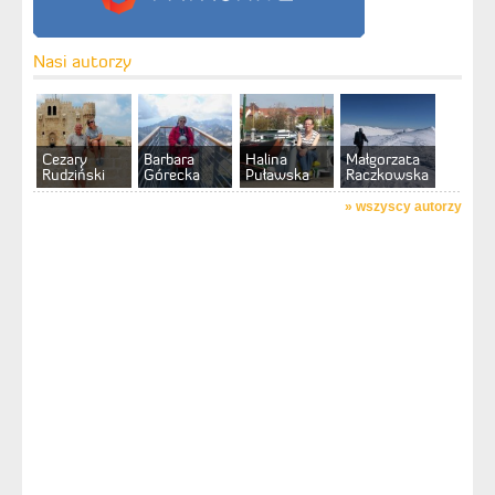
Nasi autorzy
Cezary
Barbara
Halina
Małgorzata
Rudziński
Górecka
Puławska
Raczkowska
»
wszyscy autorzy