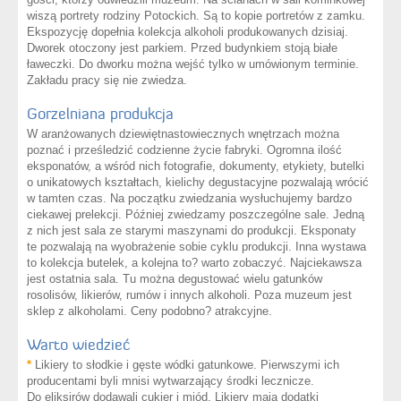
wiszą portrety rodziny Potockich. Są to kopie portretów z zamku.
Ekspozycję dopełnia kolekcja alkoholi produkowanych dzisiaj.
Dworek otoczony jest parkiem. Przed budynkiem stoją białe
ławeczki. Do dworku można wejść tylko w umówionym terminie.
Zakładu pracy się nie zwiedza.
Gorzelniana produkcja
W aranżowanych dziewiętnastowiecznych wnętrzach można
poznać i prześledzić codzienne życie fabryki. Ogromna ilość
eksponatów, a wśród nich fotografie, dokumenty, etykiety, butelki
o unikatowych kształtach, kielichy degustacyjne pozwalają wrócić
w tamten czas. Na początku zwiedzania wysłuchujemy bardzo
ciekawej prelekcji. Później zwiedzamy poszczególne sale. Jedną
z nich jest sala ze starymi maszynami do produkcji. Eksponaty
te pozwalają na wyobrażenie sobie cyklu produkcji. Inna wystawa
to kolekcja butelek, a kolejna to? warto zobaczyć. Najciekawsza
jest ostatnia sala. Tu można degustować wielu gatunków
rosolisów, likierów, rumów i innych alkoholi. Poza muzeum jest
sklep z alkoholami. Ceny podobno? atrakcyjne.
Warto wiedzieć
*
Likiery to słodkie i gęste wódki gatunkowe. Pierwszymi ich
producentami byli mnisi wytwarzający środki lecznicze.
Do eliksirów dodawali cukier i miód. Likiery mają dodatki