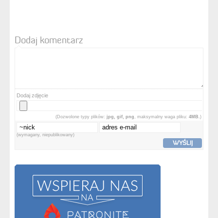
Dodaj komentarz
Dodaj zdjęcie
(Dozwolone typy plików:
jpg, gif, png
, maksymalny waga pliku:
4MB.
)
(wymagany, niepublikowany)
WYŚLIJ