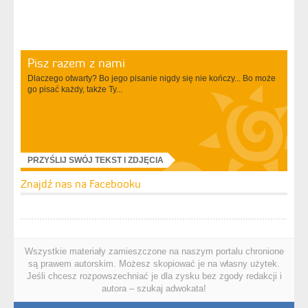
Pisz razem z nami
Dlaczego otwarty? Bo jego pisanie nigdy się nie kończy... Bo może
go pisać każdy, także Ty...
PRZYŚLIJ SWÓJ TEKST I ZDJĘCIA
Znajdź nas na Facebooku
Wszystkie materiały zamieszczone na naszym portalu chronione
są prawem autorskim. Możesz skopiować je na własny użytek.
Jeśli chcesz rozpowszechniać je dla zysku bez zgody redakcji i
autora – szukaj adwokata!