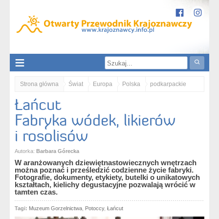
Strona główna
Świat
Europa
Polska
podkarpackie
Łańcut
Łańcut. Fabryka wódek, likierów i rosolisów
Fabryka wódek, likierów
i rosolisów
Autorka:
Barbara Górecka
W aranżowanych dziewiętnastowiecznych wnętrzach
można poznać i prześledzić codzienne życie fabryki.
Fotografie, dokumenty, etykiety, butelki o unikatowych
kształtach, kielichy degustacyjne pozwalają wrócić w
tamten czas.
Tagi:
Muzeum Gorzelnictwa
,
Potoccy
,
Łańcut