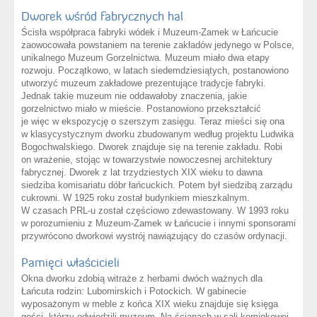
Dworek wśród fabrycznych hal
Ścisła współpraca fabryki wódek i Muzeum-Zamek w Łańcucie
zaowocowała powstaniem na terenie zakładów jedynego w Polsce,
unikalnego Muzeum Gorzelnictwa. Muzeum miało dwa etapy
rozwoju. Początkowo, w latach siedemdziesiątych, postanowiono
utworzyć muzeum zakładowe prezentujące tradycje fabryki.
Jednak takie muzeum nie oddawałoby znaczenia, jakie
gorzelnictwo miało w mieście. Postanowiono przekształcić
je więc w ekspozycję o szerszym zasięgu. Teraz mieści się ona
w klasycystycznym dworku zbudowanym według projektu Ludwika
Bogochwalskiego. Dworek znajduje się na terenie zakładu. Robi
on wrażenie, stojąc w towarzystwie nowoczesnej architektury
fabrycznej. Dworek z lat trzydziestych XIX wieku to dawna
siedziba komisariatu dóbr łańcuckich. Potem był siedzibą zarządu
cukrowni. W 1925 roku został budynkiem mieszkalnym.
W czasach PRL-u został częściowo zdewastowany. W 1993 roku
w porozumieniu z Muzeum-Zamek w Łańcucie i innymi sponsorami
przywrócono dworkowi wystrój nawiązujący do czasów ordynacji.
Pamięci właścicieli
Okna dworku zdobią witraże z herbami dwóch ważnych dla
Łańcuta rodzin: Lubomirskich i Potockich. W gabinecie
wyposażonym w meble z końca XIX wieku znajduje się księga
gości, którzy odwiedzili muzeum. Na ścianach w sali kominkowej