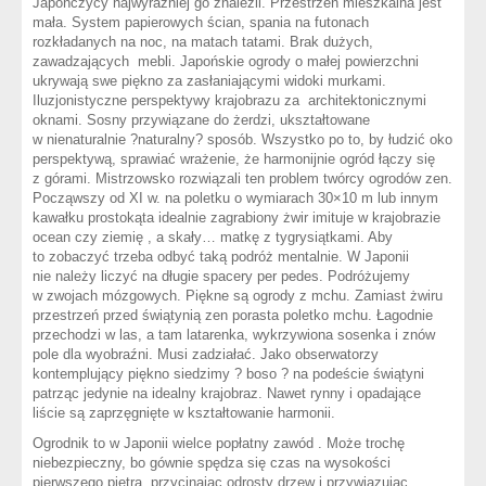
Japończycy najwyraźniej go znaleźli. Przestrzeń mieszkalna jest
mała. System papierowych ścian, spania na futonach
rozkładanych na noc, na matach tatami. Brak dużych,
zawadzających mebli. Japońskie ogrody o małej powierzchni
ukrywają swe piękno za zasłaniającymi widoki murkami.
Iluzjonistyczne perspektywy krajobrazu za architektonicznymi
oknami. Sosny przywiązane do żerdzi, ukształtowane
w nienaturalnie ?naturalny? sposób. Wszystko po to, by łudzić oko
perspektywą, sprawiać wrażenie, że harmonijnie ogród łączy się
z górami. Mistrzowsko rozwiązali ten problem twórcy ogrodów zen.
Począwszy od XI w. na poletku o wymiarach 30×10 m lub innym
kawałku prostokąta idealnie zagrabiony żwir imituje w krajobrazie
ocean czy ziemię , a skały… matkę z tygrysiątkami. Aby
to zobaczyć trzeba odbyć taką podróż mentalnie. W Japonii
nie należy liczyć na długie spacery per pedes. Podróżujemy
w zwojach mózgowych. Piękne są ogrody z mchu. Zamiast żwiru
przestrzeń przed świątynią zen porasta poletko mchu. Łagodnie
przechodzi w las, a tam latarenka, wykrzywiona sosenka i znów
pole dla wyobraźni. Musi zadziałać. Jako obserwatorzy
kontemplujący piękno siedzimy ? boso ? na podeście świątyni
patrząc jedynie na idealny krajobraz. Nawet rynny i opadające
liście są zaprzęgnięte w kształtowanie harmonii.
Ogrodnik to w Japonii wielce popłatny zawód . Może trochę
niebezpieczny, bo gównie spędza się czas na wysokości
pierwszego piętra, przycinając odrosty drzew i przywiązując