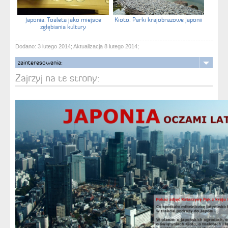
Japonia. Toaleta jako miejsce
Kioto. Parki krajobrazowe Japonii
zgłębiania kultury
Dodano: 3 lutego 2014; Aktualizacja 8 lutego 2014;
zainteresowania:
Zajrzyj na te strony: