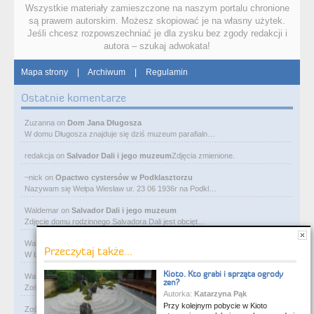
Wszystkie materiały zamieszczone na naszym portalu chronione
są prawem autorskim. Możesz skopiować je na własny użytek.
Jeśli chcesz rozpowszechniać je dla zysku bez zgody redakcji i
autora – szukaj adwokata!
Mapa strony
|
Archiwum
|
Regulamin
Ostatnie komentarze
Zuzanna
on
Dom Jana Długosza
W domu Długosza znajduje się dziś muzeum parafialn…
redakcja
on
Salvador Dali i jego muzeum
Zdjęcia zmienione.
~nick
on
Opactwo cystersów w Podklasztorzu
Nazywam się Wełpa Wiesław ur. 23 06 1936r na Podkl…
Waldemar
on
Salvador Dali i jego muzeum
Zdjęcie domu rodzinnego Salvadora Dali jest obcięt…
Waldemar
on
Ostatni pałac bawełnianego magnata
Przeczytaj także...
W Łodzi, obok Manufaktury, przy ulicy Ogrodowej je…
Kioto. Kto grabi i sprząta ogrody
Waldemar
on
Rycerze-rabusie i więzienie Janosika
zen?
Zośka - zarejestruj się na flog i wrzucaj foty. Gw…
Autorka:
Katarzyna Pąk
Przy kolejnym pobycie w Kioto
Zośka
on
Rycerze-rabusie i więzienie Janosika