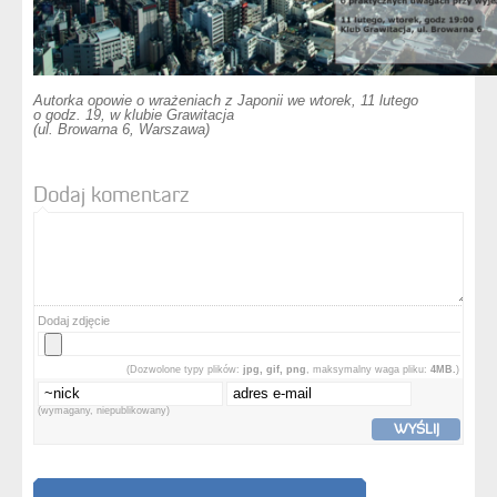
Autorka opowie o wrażeniach z Japonii we wtorek, 11 lutego
o godz. 19, w klubie Grawitacja
(ul. Browarna 6, Warszawa)
Dodaj komentarz
Dodaj zdjęcie
(Dozwolone typy plików:
jpg, gif, png
, maksymalny waga pliku:
4MB.
)
(wymagany, niepublikowany)
WYŚLIJ