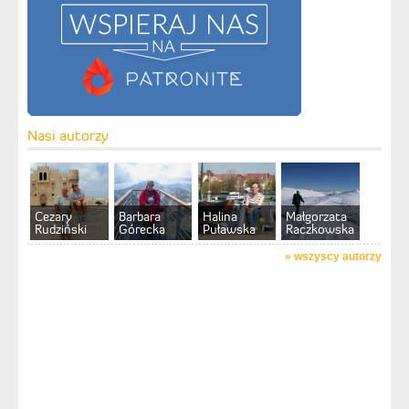
Nasi autorzy
Cezary
Barbara
Halina
Małgorzata
Rudziński
Górecka
Puławska
Raczkowska
»
wszyscy autorzy