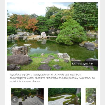
fot: Katarzyna Pąk
Japońskie ogrody o małej powierzchni ukrywają swe piękno za
zasłaniającymi widoki murkami. Iluzjonistyczne perspektywy krajobrazu za
architektonicznymi oknami.