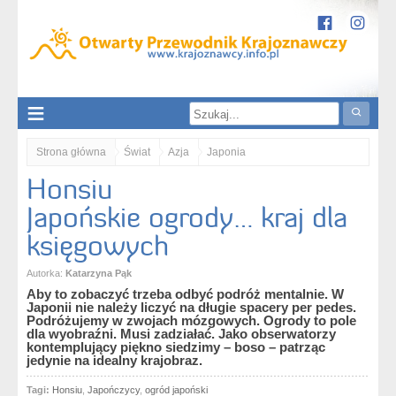
Strona główna
Świat
Azja
Japonia
Honsiu
Honsiu. Japońskie ogrody… kraj dla księgowych
Japońskie ogrody… kraj dla
księgowych
Autorka:
Katarzyna Pąk
Aby to zobaczyć trzeba odbyć podróż mentalnie. W
Japonii nie należy liczyć na długie spacery per pedes.
Podróżujemy w zwojach mózgowych. Ogrody to pole
dla wyobraźni. Musi zadziałać. Jako obserwatorzy
kontemplujący piękno siedzimy – boso – patrząc
jedynie na idealny krajobraz.
Tagi:
Honsiu
,
Japończycy
,
ogród japoński