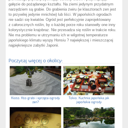
gałęzie do pożądanego kształtu. Na ziemi jedynym przydatnym
narzędziem są grabie. Do grabienia żwiru (w klasztorach zen jest
to przywilej jedynie mnichów) lub liści. W japońskich ogrodach
nie sadzi się kwiatów. Ogród jest perfekcyjnie zaprojektowany
z całorocznych roślin, by o każdej porze roku stanowiły one inny
kolorystycznie krajobraz. Nie przesadza się roślin w trakcie roku.
Nie ma problemu w utrzymaniu ich w wilgotnej temperaturze
japońskiego klimatu wyspy Honsiu ? największej i mieszczącej
najpiękniejsze zabytki Japonii.
Poczytaj więcej o okolicy:
Kioto. Kto grabi i sprząta ogrody
Tokio. Kuchnia japońska jak
zen?
japońskie ogrody